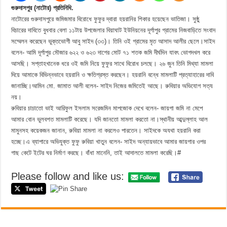
গুরুদাসপুর (নাটোর) প্রতিনিধি.
নাটোরের গুরুদাসপুরে জমিজমার বিরোধে ফুফুর দ্বারা হয়রানির শিকার হয়েছেন ভাতিজা। সুষ্ঠু
বিচারের দাবিতে বুধবার বেলা ১১টায় উপজেলার বিয়াঘাট ইউনিয়নের দূর্গাপুর গ্রামের নিজবাড়িতে সংবাদ
সম্মেলন করেছেন ভুক্তভোগী আবু সাইদ (৩৩)। তিনি ওই গ্রামের মৃত আসাদ আলীর ছেলে।সাইদ
বলেন- আমি দূর্গাপুর মৌজার ৬২২ ও ৬২৩ দাগের মোট ৭১ শতক জমি দীর্ঘদিন যাবৎ ভোগদখল করে
আসছি। সপ্তাহখানেক ধরে ওই জমি নিয়ে ফুফুর সাথে বিরোধ চলছে। ২৬ জুন তিনি মিথ্যা মামলা
দিয়ে আমাকে বিভিন্নভাবে হয়রানি ও ক্ষতিগ্রস্ত করছেন। হয়রানি বন্ধে মামলাটি প্রত্যাহারের দাবি
জানাচ্ছি।আমিন মো. জামাত আলী বলেন- সাইদ নিজের জমিতেই আছে। রুবিয়ার অভিযোগ সত্য
নয়।
রুবিয়ার চাচাতো ভাই আরিফুল ইসলাম সরেজমিন মাপজোক দেখে বলেন- জায়গা জমি না মেপে
আমার বোন ভুলবশত মামলাটি করেছে। যদি জানতো মামলা করতো না।স্থানীয় আব্দুল্লাহ আল
মামুনসহ কয়েকজন জানান, রুবিয়া মামলা না করলেও পারতেন। সাইদকে অযথা হয়রানি করা
হচ্ছে।এ ব্যাপারে অভিযুক্ত ফুফু রুবিয়া খাতুন বলেন- সাইদ অন্যায়ভাবে আমার জায়গার ওপর
গাছ কেটে ইটের ঘর নির্মাণ করছে। বাঁধা মানেনি, তাই আদালতে মামলা করেছি।#
Please follow and like us: