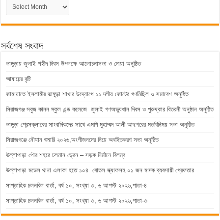
পুরাতন
সংবাদ
সর্বশেষ সংবাদ
ভাঙ্গুড়ায় জুলাই শহীদ দিবস উপলক্ষে আলোচনাসভা ও দোয়া অনুষ্ঠিত
আষাঢ়ের বৃষ্টি
জামায়াতে ইসলামীর ভাঙ্গুড়া শাখার উদ্যোগে ১১ দলীয় জোটের গণমিছিল ও সমাবেশ অনুষ্ঠিত
সিরাজগঞ্জ সবুজ কানন স্কুল এন্ড কলেজে জুলাই গণঅভ্যুথান দিবস ও পুরুষ্কার বিতরনী অনুষ্ঠান অনুষ্ঠিত
ভাঙ্গুড়া প্রেসক্লাবের সাংবাদিকদের সাথে এমপি মুহাম্মদ আলী আছগরের মতবিনিময় সভা অনুষ্ঠিত
সিরাজগঞ্জে নৌযান শুমারি ২০২৬,অংশীজনদের নিয়ে অবহিতকরণ সভা অনুষ্ঠিত
উল্লাপাড়া পৌর শহরে চলমান ড্রেন – সড়ক নির্মানে বিলম্ব
উল্লাপাড়া মডেল থানা এলাকা হতে ১০৪ বোতল স্ক্যাফসহ ০১ জন মাদক ব্যবসায়ী গ্রেফতার
সাপ্তাহিক চলনবিল বার্তা, বর্ষ ১০, সংখ্যা ৩, ৬ আগস্ট ২০২৬,পাতা-৪
সাপ্তাহিক চলনবিল বার্তা, বর্ষ ১০, সংখ্যা ৩, ৬ আগস্ট ২০২৬,পাতা-৩