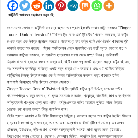
কার্টুনিস্ট ওবায়দুর রহমানের নতুন বই
বাংলাদেশের লেখক ও কার্টুনিস্ট ওবায়দুর রহমান তার প্রথম ইংরেজি ভাষার কার্টুন সংকলন “Zinger
Toonz: Dark n’ Twisted” / “’জিঙ্গার টুঞ্জ: ডার্ক এন’ টুইস্টেড” প্রকাশ করেছেন, যা কার্টুন
জগতে নতুন এক দিগন্ত উন্মোচন করেছে। ইতোমধ্যে তাঁর কার্টুন বইটি দেশি-বিদেশি পাঠকদের দৃষ্টি
আকর্ষণ করতে শুরু করেছে। স্লিক পাবলিকেশন থেকে প্রকাশিত এই বইটি মূলত একগুচ্ছ গাঢ় ও
ব্যাঙ্গাত্মক কার্টুনের সংকলন, যা প্রচলিত হাস্যরসের ধারণা থেকে সম্পূর্ণ ভিন্ন। ব্যতিক্রমী
চিন্তাধারা ও গা-ছমছমে রসবোধে ভরপুর এই বইটি কেবল শুধু একটি হাস্যরস সমৃদ্ধ কার্টুন বই নয়,
বরং সমকালীন ব্যঙ্গচিত্র সাহিত্যে একটি নতুন মাত্রা যোগ করেছে। এবং এই বইটিতে চিত্রিত
কার্টুনিস্টের নিজস্ব চিন্তাভাবনার এক শিল্পসম্মত অভিব্যক্তির সংকলন সমূহ পাঠককে হাসির
পাশাপাশি নিঃসন্দেহে গভীর চিন্তার খোরাক জোগাবে।
Zinger Toonz: Dark n’ Twisted বইটির প্রতিটি কার্টুনে ফুটে উঠেছে লেখকের গভীর
পর্যবেক্ষণশক্তি ও চতুর রসবোধ, যা মূলত সমসাময়িক সমাজ, প্রযুক্তি, রাজনীতি, শিল্প ও ব্যক্তিগত
অস্তিত্ববাদী প্রশ্নকে কেন্দ্র করে গঠিত। কার্টুনগুলোতে হাসির আড়ালে লুকিয়ে আছে চিন্তার
খোরাক এবং কখনো কখনো তীব্র সামাজিক ব্যঙ্গ।
বইটির প্রধান আকর্ষণ এটির বিবিধ বিষয়বস্তুর বৈচিত্র্য। ওবায়দুর রহমান তার কার্টুনে দৈনন্দিন জীবনের
হাস্যকর দিকগুলো তুলে ধরেছেন, তবে তা এক ‘অন্ধকার ও বাঁকা’ দৃষ্টিকোণ থেকে। এর মধ্যে
এলিয়েন, ইউএফও, দ্বীপের গল্প, এমনকি অস্তিত্ববাদী সংকটে ভোগা ভূতের মতো ইন্টারেষ্টিং
বিষয়গুলোও স্থান পেয়েছে। এছাড়াও, সোশ্যাল মিডিয়া, আধুনিক শিল্প, আত্মসমালোচনামূলক