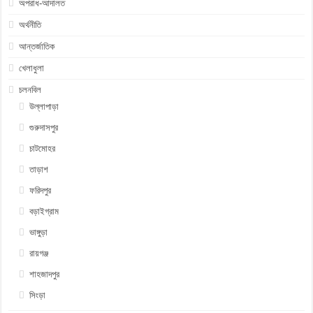
অপরাধ-আদালত
অর্থনীতি
আন্তর্জাতিক
খেলাধুলা
চলনবিল
উল্লাপাড়া
গুরুদাসপুর
চাটমোহর
তাড়াশ
ফরিদপুর
বড়াইগ্রাম
ভাঙ্গুড়া
রায়গঞ্জ
শাহজাদপুর
সিংড়া