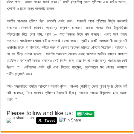
ঘটতে পারে। আমরা আরও সতর্ক থাকব।’’ হুগলি (গ্রামীণ) জেলা পুলিশের এক কর্তাও জানান,
শব্দবাজি ও ডিজে বন্ধে নজরদারি চলেছে।
গ্রামীণ হাওড়ার ছবিটাও ছিল কমবেশি একই রকম। সরকারি পার্কে পুলিশের কিছুটা নজরদারি
থাকলেও বেসরকারি জায়গায় প্রকাশ্যে মদ্যপান চলেছে। বছরের প্রথম দিনে উলুবেড়িয়ার
মহিষরেখায় গিয়ে দেখা যায়, প্রায় ১০ হাত অন্তর ডিজে বক্স বাজছে। একই সঙ্গে চলছে
মদ্যপান। থার্মোকলের থালা-বাটি দামোদরেই ফেলা হচ্ছে। স্থানীয় একটি স্বেচ্ছাসেবী সংস্থা ওই
এলাকায় ডিজে না বাজানো, নদীতে বর্জ্য না ফেলার আবেদন জানিয়ে পোস্টার দিয়েছিল। অভিযোগ,
সে সব ছিঁড়ে দেওয়া হয়েছে। স্থানীয় পঞ্চায়েত থেকেও একই আবেদন জানিয়ে ব্যানার লাগানো
হয়েছিল। ব্যানারটি অক্ষত থাকলেও সেই নির্দেশ মানা হচ্ছে কি না দেখার জন্য পঞ্চায়েতের কেউ
ছিলেন না। বেনিয়মের একই ছবি দেখা গিয়েছে গড়চুমুক, ফুলেশ্বরের মত জেলার অন্যান্য
পর্যটনকেন্দ্রগুলিতেও।
যদিও নজরদারিতে খামতির অভিযোগ মানেনি পুলিশ। হাওড়া (গ্রামীণ) জেলা পুলিশ সুপার গৌরব শর্মা
দাবি করেছেন, ‘‘সব জায়গায় পুলিশের টহলদারি ছিল। কোথাও কোনও বিশৃঙ্খলা হতে দেওয়া
হয়নি।’’
Please follow and like us: