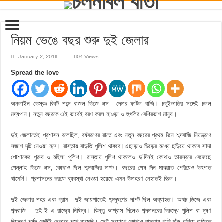
নিয়ম ভেঙে বছর শুরু দুই জেলার
January 2, 2018
804 Views
Spread the love
অনলাইন ডেস্কঃ বিকট শব্দে বাজল ডিজে বক্স। দেদার ফাটল বাজি। চড়ুইভাতির সঙ্গেই চলল
মদ্যপান। নতুন বছরকে এই ভাবেই বরণ করল হাওড়া ও হুগলির বেশিরভাগ মানুষ।
দুই জেলাতেই প্রশাসন বলেছিল, বর্ষবরণের রাতে এবং নতুন বছরের প্রথম দিনে শব্দবাজি নিয়ন্ত্রণে
সজাগ দৃষ্টি নেওয়া হবে। রাস্তায় বাড়তি পুলিশ থাকবে।এছাড়াও ভিড়ের মধ্যে ছড়িয়ে থাকবে সাদা
পোশাকের পুরুষ ও মহিলা পুলিশ। রাস্তায় পুলিশ থাকলেও দু’দিনই কোথাও তারস্বরে বেজেছে
পেল্লাই ডিজে বক্স, কোথাও ছিল শব্দবাজির দাপট। বছরের শেষ দিন মাঝরাত পেরিয়েও উৎপাত
থামেনি। প্রশাসনের তরফে ব্যবস্থা নেওয়া হয়েছে এমন উদাহরণ নেহাতই বিরল।
দুই জেলার শহর এবং গ্রাম—দুই জায়গাতেই শব্দদূষণের দাপট ছিল অব্যাহত। অথচ ডি়জে এবং
শব্দবাজি— দুই-ই এ রাজ্যে নিষিদ্ধ। কিন্তু আশ্বাস দিলেও শব্দদানবের বিরুদ্ধে পুলিশ বা দূষণ
নিয়ন্ত্রণ পর্ষদ কেউই সেভাবে পথে নামেনি। সেই সুযোগে কোথাও রাস্তায় গাড়ি দাঁড় করিয়ে বাজিতে