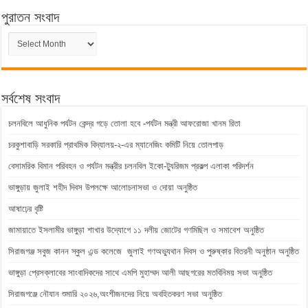
পুরাতন সংবাদ
পুরাতন
সংবাদ
সর্বশেষ সংবাদ
চলনবিলে আধুনিক পর্যটন কেন্দ্র গড়ে তোলা হবে -পর্যটন মন্ত্রী আফরোজা খানম রিতা
চরকুশাবাড়ি সরকারি প্রাথমিক বিদ্যালয়-২-এর ম্যানেজিং কমিটি নিয়ে তোলপাড়
বেসামরিক বিমান পরিবহন ও পর্যটন মন্ত্রীর চলনবিল ইকো-ট্যুরিজম প্রকল্প এলাকা পরিদর্শন
ভাঙ্গুড়ায় জুলাই শহীদ দিবস উপলক্ষে আলোচনাসভা ও দোয়া অনুষ্ঠিত
আষাঢ়ের বৃষ্টি
জামায়াতে ইসলামীর ভাঙ্গুড়া শাখার উদ্যোগে ১১ দলীয় জোটের গণমিছিল ও সমাবেশ অনুষ্ঠিত
সিরাজগঞ্জ সবুজ কানন স্কুল এন্ড কলেজে জুলাই গণঅভ্যুথান দিবস ও পুরুষ্কার বিতরনী অনুষ্ঠান অনুষ্ঠিত
ভাঙ্গুড়া প্রেসক্লাবের সাংবাদিকদের সাথে এমপি মুহাম্মদ আলী আছগরের মতবিনিময় সভা অনুষ্ঠিত
সিরাজগঞ্জে নৌযান শুমারি ২০২৬,অংশীজনদের নিয়ে অবহিতকরণ সভা অনুষ্ঠিত