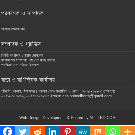
প্রকাশক ও সম্পাদক
আবদুর রাজ্জাক রাজু
সম্পাদক ও গ্রাফিক্স
নির্বাহী সম্পাদক: গোলাম মোস্তফা
ব্যবস্থাপনা সম্পাদক: এস.এম সনজু কাদের
গ্রাফিক্স: মো: মনিরুল ইসলাম
বার্তা ও বাণিজ্যিক কার্যালয়
পরিবর্তন, তাড়াশ, সিরাজগঞ্জ। তাড়াশ থেকে প্রকাশিত । ফোন: ০৭৫২৮-৫৬২৮৩ মোবাইল:
০১৭১৬-১৮৭৩৯২, ০১৭৭৪-৯৫৯৩৫৩ ইমেইল: chalonbeelbarta@gmail.com
Web Design, Development & Hosted by ALLITBD.COM