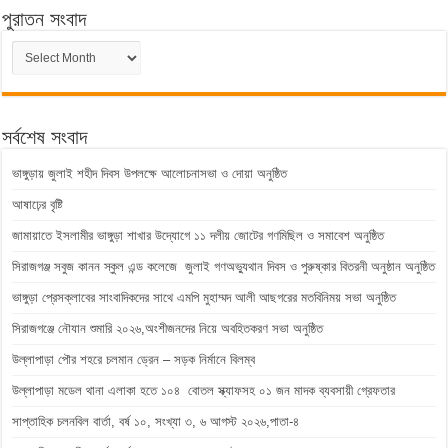
পুরাতন সংবাদ
পুরাতন
সংবাদ
সর্বশেষ সংবাদ
ভাঙ্গুড়ায় জুলাই শহীদ দিবস উপলক্ষে আলোচনাসভা ও দোয়া অনুষ্ঠিত
আষাঢ়ের বৃষ্টি
জামায়াতে ইসলামীর ভাঙ্গুড়া শাখার উদ্যোগে ১১ দলীয় জোটের গণমিছিল ও সমাবেশ অনুষ্ঠিত
সিরাজগঞ্জ সবুজ কানন স্কুল এন্ড কলেজে জুলাই গণঅভ্যুথান দিবস ও পুরুষ্কার বিতরনী অনুষ্ঠান অনুষ্ঠিত
ভাঙ্গুড়া প্রেসক্লাবের সাংবাদিকদের সাথে এমপি মুহাম্মদ আলী আছগরের মতবিনিময় সভা অনুষ্ঠিত
সিরাজগঞ্জে নৌযান শুমারি ২০২৬,অংশীজনদের নিয়ে অবহিতকরণ সভা অনুষ্ঠিত
উল্লাপাড়া পৌর শহরে চলমান ড্রেন – সড়ক নির্মানে বিলম্ব
উল্লাপাড়া মডেল থানা এলাকা হতে ১০৪ বোতল স্ক্যাফসহ ০১ জন মাদক ব্যবসায়ী গ্রেফতার
সাপ্তাহিক চলনবিল বার্তা, বর্ষ ১০, সংখ্যা ৩, ৬ আগস্ট ২০২৬,পাতা-৪