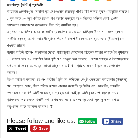
গুরুদাসপুর (নাটোর) প্রতিনিধি.
নাটোরের গুরুদাসপুরে সোনালী ব্যাংক পিএলসি চাঁচকৈড় শাখার ঋণ আদায় ক্যাম্প অনুষ্ঠিত হয়েছে।
১ জুুন হতে ৩০ জুন পর্যন্ত বিশেষ ঋণ আদায় কর্মসূচির অংশ হিসেবে শনিবার বেলা ১১টায়
উপজেলার নয়াবাজারে গ্রাহকদের নিয়ে ওই ক্যাম্পিং হয়।
অনুষ্ঠানে সভাপতিত্ব করেন ব্যাংকটির ব্যবস্থাপক এ.কে.এম আতিকুল ইসলাম। এতে প্রধান
অতিথির বক্তব্য রাখেন সোনালী ব্যাংক পিএলসি রাজশাহীর জেনারেল ম্যানেজার (ইনচার্জ) মো.
শওকত জামান।
প্রধান অতিথি বলেন- ‘সরকারের দেওয়া প্রতিশ্রুতি মোতাবেক চাঁচকৈড় শাখার আওতাধীন কৃষকদের
১০ হাজার করে ৭০ লক্ষাধিক টাকা কৃষি ঋণ মওকুুফ করা হয়েছে। ভালো গ্রাহক ও উদ্যোক্তাকে
ঋণ দেওয়া হবে। এক্ষেত্রে কোনো মাধ্যম ছাড়াই ঋণ গ্রহিতা সরাসরি ব্যাংকে যোগাযোগ
করবেন।’
বিশেষ অতিথির বক্তব্য রাখেন- নাটোর প্রিন্সিপাল অফিসের ডেপুটি জেনারেল ম্যানেজার (ইনচার্জ)
মো. আহসান রেজা, জিয়া পরিষদ নাটোর জেলার সভাপতি নুর উদ্দীন মো. জাহাঙ্গীর, চলনবিল
প্রেসক্লাব সভাপতি আলী আক্কাছ ও গ্রাহক মো. আইয়ুব আলী।ক্যাম্পে বক্তব্য শেষে
গ্রাহকদের কাছ থেকে খেলাপী ঋণ আদায় করা হয়। এসময় গ্রাহকরা স্বল্প সুদে ঋণ পেতে
কর্তৃপক্ষের কাছে আবেদন জানান। #
Please follow and like us: