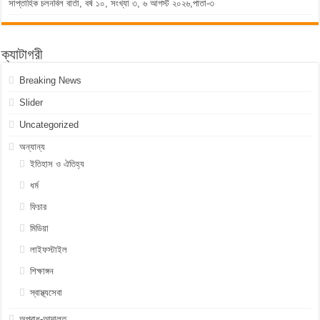
সাপ্তাহিক চলনবিল বার্তা, বর্ষ ১০, সংখ্যা ৩, ৬ আগস্ট ২০২৬,পাতা-৩
ক্যাটাগরী
Breaking News
Slider
Uncategorized
অন্যান্য
ইতিহাস ও ঐতিহ্য
ধর্ম
ফিচার
মিডিয়া
লাইফস্টাইল
শিক্ষাঙ্গন
স্বাস্থ্যসেবা
অপরাধ-আদালত