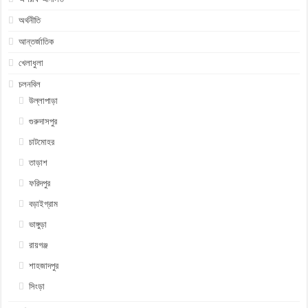
অর্থনীতি
আন্তর্জাতিক
খেলাধুলা
চলনবিল
উল্লাপাড়া
গুরুদাসপুর
চাটমোহর
তাড়াশ
ফরিদপুর
বড়াইগ্রাম
ভাঙ্গুড়া
রায়গঞ্জ
শাহজাদপুর
সিংড়া