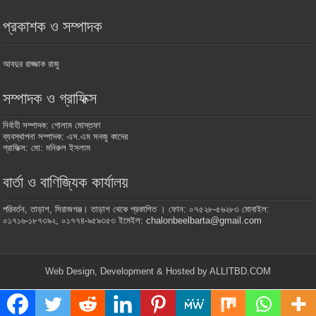
প্রকাশক ও সম্পাদক
আবদুর রাজ্জাক রাজু
সম্পাদক ও গ্রাফিক্স
নির্বাহী সম্পাদক: গোলাম মোস্তফা
ব্যবস্থাপনা সম্পাদক: এস.এম সনজু কাদের
গ্রাফিক্স: মো: মনিরুল ইসলাম
বার্তা ও বাণিজ্যিক কার্যালয়
পরিবর্তন, তাড়াশ, সিরাজগঞ্জ। তাড়াশ থেকে প্রকাশিত । ফোন: ০৭৫২৮-৫৬২৮৩ মোবাইল:
০১৭১৬-১৮৭৩৯২, ০১৭৭৪-৯৫৯৩৫৩ ইমেইল: chalonbeelbarta@gmail.com
Web Design, Development & Hosted by ALLITBD.COM