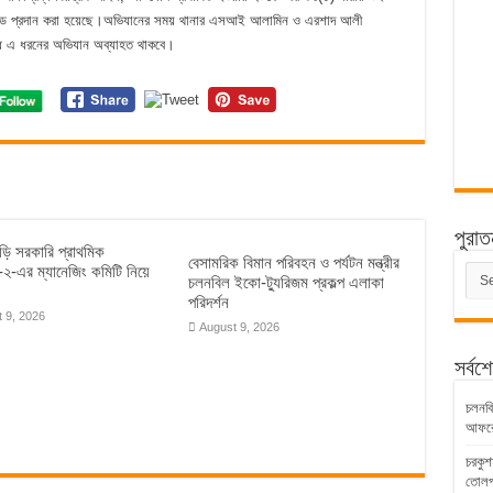
থদণ্ড প্রদান করা হয়েছে।অভিযানের সময় থানার এসআই আলামিন ও এরশাদ আলী
ুদ্ধে এ ধরনের অভিযান অব্যাহত থাকবে।
পুরাত
াড়ি সরকারি প্রাথমিক
বেসামরিক বিমান পরিবহন ও পর্যটন মন্ত্রীর
পুরাত
য়-২-এর ম্যানেজিং কমিটি নিয়ে
চলনবিল ইকো-ট্যুরিজম প্রকল্প এলাকা
সংবাদ
পরিদর্শন
 9, 2026
August 9, 2026
সর্বশ
চলনবিল
আফরো
চরকুশ
তোলপ