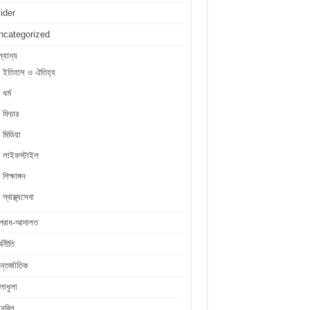
lider
ncategorized
্যান্য
ইতিহাস ও ঐতিহ্য
ধর্ম
ফিচার
মিডিয়া
লাইফস্টাইল
শিক্ষাঙ্গন
স্বাস্থ্যসেবা
পরাধ-আদালত
্থনীতি
্তর্জাতিক
লাধুলা
লনবিল