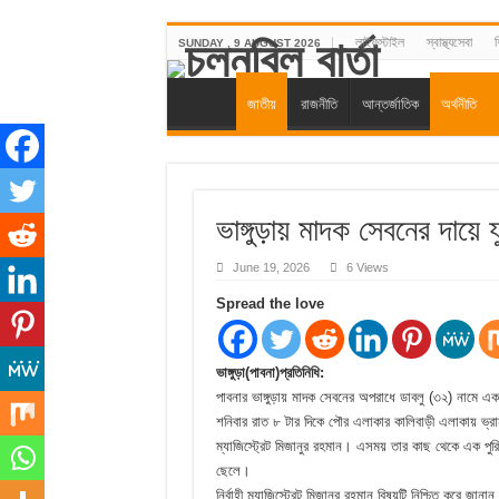
লাইফস্টাইল
স্বাস্থ্যসেবা
শ
SUNDAY , 9 AUGUST 2026
জাতীয়
রাজনীতি
আন্তর্জাতিক
অর্থনীতি
ভাঙ্গুড়ায় মাদক সেবনের দায়
June 19, 2026
6 Views
Spread the love
ভাঙ্গুড়া(পাবনা)প্রতিনিধি:
পাবনার ভাঙ্গুড়ায় মাদক সেবনের অপরাধে ডাবলু (৩২) নামে এ
শনিবার রাত ৮ টার দিকে পৌর এলাকার কালিবাড়ী এলাকায় ভ্রা
ম্যাজিস্ট্রেট মিজানুর রহমান। এসময় তার কাছ থেকে এক পুরি
ছেলে।
নির্বাহী ম্যাজিস্ট্রেট মিজানুর রহমান বিষয়টি নিশ্চিত করে 