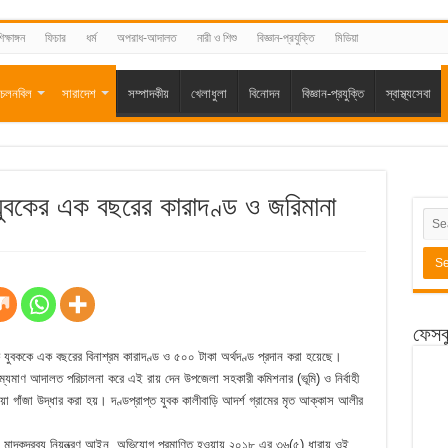
িক্ষাঙ্গন
ফিচার
ধর্ম
অপরাধ-আদালত
নারী ও শিশু
বিজ্ঞান-প্রযুক্তি
মিডিয়া
চলনবিল
সারাদেশ
সম্পাদকীয়
খেলাধুলা
বিনোদন
বিজ্ঞান-প্রযুক্তি
স্বাস্থ্যসেবা
ে যুবকের এক বছরের কারাদণ্ড ও জরিমানা
ফেসব
ক যুবককে এক বছরের বিনাশ্রম কারাদণ্ড ও ৫০০ টাকা অর্থদণ্ড প্রদান করা হয়েছে।
ম্যমাণ আদালত পরিচালনা করে এই রায় দেন উপজেলা সহকারী কমিশনার (ভূমি) ও নির্বাহী
য়া গাঁজা উদ্ধার করা হয়। দণ্ডপ্রাপ্ত যুবক কালীবাড়ি আদর্শ গ্রামের মৃত আক্কাস আলীর
জানান, মাদকদ্রব্য নিয়ন্ত্রণ আইন, অভিযোগ প্রমাণিত হওয়ায় ২০১৮ এর ৩৬(৫) ধারায় ওই