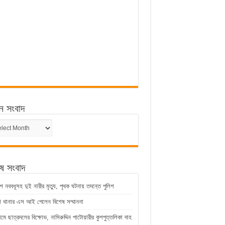
ন সংবাদ
ন
েষ সংবাদ
ে নববধূসহ দুই নারীর মৃত্যু, পৃথক ঘটনায় তদন্তে পুলিশ
শ থানার এস আই পেলেন বিশেষ সম্মাননা
্রামে ছাত্রদলের বিক্ষোভ, নাসিরুদ্দিন পাটোয়ারীর কুশপুত্তলিকা দাহ