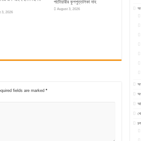
পাটোয়ারীর কুশপুত্তলিকা দাহ
অন
August 3, 2026
 3, 2026
অ
quired fields are marked
*
অর
আন
খে
চ