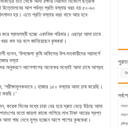
কামাকড়ের হাত থেকে আদা রক্ষায় নিয়মিত বিকেলে ছত্রাক
 উত্তোলনের আগ পর্যন্ত প্রতি বস্তায় খরচ হয় ৫০-৬০
 উৎপাদন হয়। এতে প্রতি বস্তায় খরচ বাদে আয় হবে
া চাষ করে স্বাবলম্বী হচ্ছে একাধিক পরিবার। এছাড়া আদা চাষে
য খরচ কম হয় বলে জানিয়েছেন কৃষকরা।
লী বলেন, ‘উপজেলা কৃষি অফিসের উপ-সহকারীদের পরামর্শে
হাজার বস্তা
পুরাত
াদের অনুকরণে আশেপাশের অনেকের মধ্যেই আদা চাষে আগ্রহ
পুরাত
সংবাদ
 ‘পরীক্ষামূলকভাবে ১ হাজার ১৫০ বস্তায় আদা চাষ করেছি।
া করছি।’
সর্বশ
, কয়েক দিনের মধ্যে চারা বের হয়ে দ্রুত বেড়ে উঠছে আদা
তাড়াশ
শতাংশের মতো জায়গা কাজে লাগিয়ে লাখ টাকা আয়ের স্বপ্ন
তাড়া
ুজ আদা গাছ দেখে মুগ্ধ হচ্ছেন আশে পাশের কৃষকেরা।
নন্দীগ