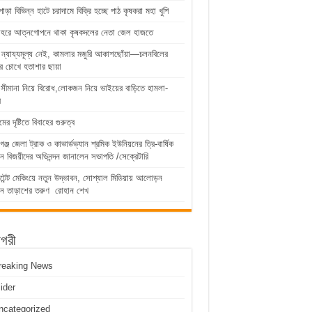
পাড়া বিভিন্ন হাটে চরাদামে বিক্রি হচ্ছে পাঠ কৃষকরা মহা খুশি
োহরে আত্নগোপনে থাকা কৃষকদলের নেতা জেল হাজতে
 ন্যায্যমূল্য নেই, কামলার মজুরি আকাশছোঁয়া—চলনবিলের
র চোখে হতাশার ছায়া
 সীমানা নিয়ে বিরোধ,লোকজন নিয়ে ভাইয়ের বাড়িতে হামলা-
র
র দৃষ্টিতে বিবাহের গুরুত্ব
গঞ্জ জেলা ট্রাক ও কাভার্ডভ্যান শ্রমিক ইউনিয়নের ত্রি-বার্ষিক
াচনে বিজয়ীদের অভিনন্দন জানালেন সভাপতি /সেক্রেটারি
্ট মেকিংয়ে নতুন উদ্ভাবন, সোশ্যাল মিডিয়ায় আলোড়ন
েন তাড়াশের তরুণ রোহান শেখ
াগরী
reaking News
lider
ncategorized