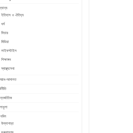
্যান্য
ইতিহাস ও ঐতিহ্য
ধর্ম
ফিচার
মিডিয়া
লাইফস্টাইল
শিক্ষাঙ্গন
স্বাস্থ্যসেবা
পরাধ-আদালত
্থনীতি
্তর্জাতিক
লাধুলা
লনবিল
উল্লাপাড়া
গুরুদাসপুর