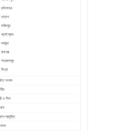
চাটমোহর
তাড়াশ
ফরিদপুর
বড়াইগ্রাম
ভাঙ্গুড়া
রায়গঞ্জ
শাহজাদপুর
সিংড়া
িতে সংবাদ
তীয়
রী ও শিশু
রবাস
জ্ঞান-প্রযুক্তি
নোদন