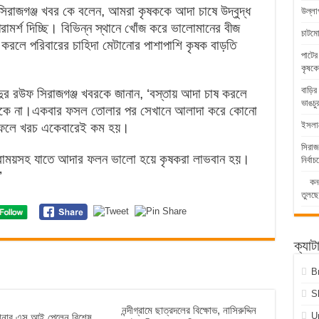
িরাজগঞ্জ খবর কে বলেন, আমরা কৃষককে আদা চাষে উদ্বুদ্ধ
উল্লা
মর্শ দিচ্ছি। বিভিন্ন স্থানে খোঁজ করে ভালোমানের বীজ
চাটম
করলে পরিবারের চাহিদা মেটানোর পাশাপাশি কৃষক বাড়তি
পাটের
কৃষকে
বাড়ির
আব্দুর রউফ সিরাজগঞ্জ খবরকে জানান, ‘বস্তায় আদা চাষ করলে
ভাঙচু
ভয় থাকে না।একবার ফসল তোলার পর সেখানে আলাদা করে কোনো
ইসলামে
ফলে খরচ একেবারেই কম হয়।
সিরাজ
রাময়সহ যাতে আদার ফলন ভালো হয়ে কৃষকরা লাভবান হয়।
নির্ব
’
কনটেন
তুলছ
ক্যাট
B
S
নন্দীগ্রামে ছাত্রদলের বিক্ষোভ, নাসিরুদ্দিন
U
থানার এস আই পেলেন বিশেষ