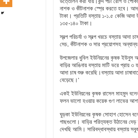
উত্তোলন করা যায়।
কন্দ পঁচা রোগ ও পো
নাশক ও কীটনাশক স্প্রে করতে হবে। আদা
টাকা। প্রতিটি বস্তায় ১-১.৫ কেজি আদা
১৩৫-১৪০ টাকা।
স্বল্প পরিচর্যা ও স্বল্প খরচে বস্তায় আদ
সেচ, কীটনাশক ও সার প্রয়োগসহ অন্যান্
উপজেলার ধুবিল ইউনিয়নের কৃষক ইউনুস আ
বাড়ির আঙিনায় বস্তায় মাটি ভরে প্রায় ৩ 
আদা চাষ শুরু করেছি।বস্তায় আদা চাষাব
বেড়েছে।’
একই ইউনিয়নের কৃষক রাসেল মাহমুদ বলেন,
ফলন ভালো হওয়ায় কয়েক গুণ লাভের আশ
ঘুড়কা ইউনিয়নের কৃষক সোহাগ হোসেন বলেন
গাছগুলো। বাড়ির পরিত্যক্ত উঠানের দেড় 
দেখছি আমি। সারিবদ্ধাবস্থায় বস্তায় সব