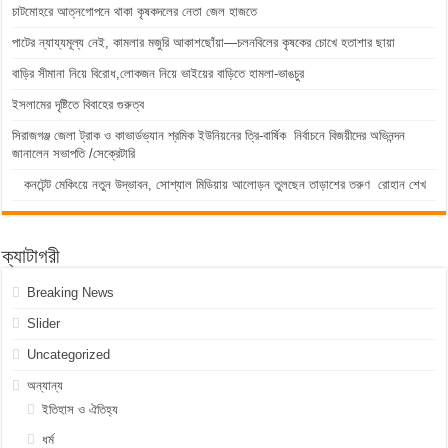
চাটমোহরে আত্নগোপনে থাকা কৃষকদলের নেতা জেল হাজতে
পাটের ন্যায্যমূল্য নেই, কামলার মজুরি আকাশছোঁয়া—চলনবিলের কৃষকের চোখে হতাশার ছায়া
বাড়ির সীমানা নিয়ে বিরোধ,লোকজন নিয়ে ভাইয়ের বাড়িতে হামলা-ভাঙচুর
ইসলামের দৃষ্টিতে বিবাহের গুরুত্ব
সিরাজগঞ্জ জেলা ট্রাক ও কাভার্ডভ্যান শ্রমিক ইউনিয়নের ত্রি-বার্ষিক নির্বাচনে বিজয়ীদের অভিনন্দন
জানালেন সভাপতি /সেক্রেটারি
কনটেন্ট মেকিংয়ে নতুন উদ্ভাবন, সোশ্যাল মিডিয়ায় আলোড়ন তুলছেন তাড়াশের তরুণ রোহান শেখ
ক্যাটাগরী
Breaking News
Slider
Uncategorized
অন্যান্য
ইতিহাস ও ঐতিহ্য
ধর্ম