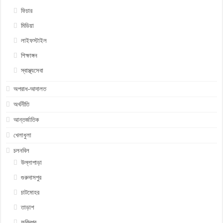
ফিচার
মিডিয়া
লাইফস্টাইল
শিক্ষাঙ্গন
স্বাস্থ্যসেবা
অপরাধ-আদালত
অর্থনীতি
আন্তর্জাতিক
খেলাধুলা
চলনবিল
উল্লাপাড়া
গুরুদাসপুর
চাটমোহর
তাড়াশ
ফরিদপুর