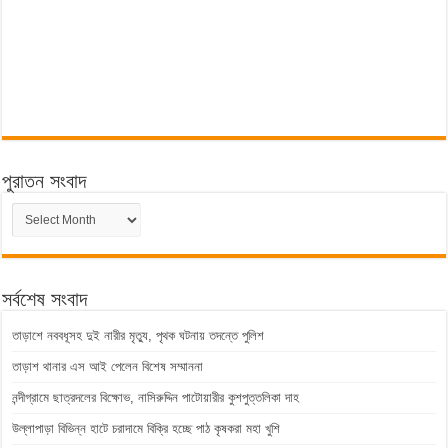
পুরাতন সংবাদ
পুরাতন
সংবাদ
সর্বশেষ সংবাদ
তাড়াশে নববধূসহ দুই নারীর মৃত্যু, পৃথক ঘটনায় তদন্তে পুলিশ
তাড়াশ থানার এস আই পেলেন বিশেষ সম্মাননা
নন্দীগ্রামে ছাত্রদলের বিক্ষোভ, নাসিরুদ্দিন পাটোয়ারীর কুশপুত্তলিকা দাহ
উল্লাপাড়া বিভিন্ন হাটে চরাদামে বিক্রি হচ্ছে পাঠ কৃষকরা মহা খুশি