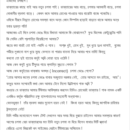
এভাবেই চলছিল।
ডাক্তারের কাছে যাই আর নতুন চশমা পাই। ডাক্তারের আয় বাড়ে, চশমার আমদানী বাড়ে, চশমা
দোকানীর ব্যবসা বাড়ে। কেবল কমে আমার চোখের পাওয়ার আর বারোটা বাজে পকেটের।
ওদিকে নীরবে নিভৃতে চোখের সমস্যা বাদে অন্য কোন সিম্পটম ছাড়াই বাড়তে থাকে আমার অন্ধ
হবার দুরন্ত গতি!
আজকের এই দিনে চশমা ভেঙে দিয়ে বিধাতা আমাকে কি বোঝালেন? ফুড ভিলেজ রেস্টুরেন্টের পানি
কি সেদিন বেশি প্রশান্তি দিয়েছিলো আমায়?
বছরে কত বারই তো যাই -আসি এ পথে। অশ্রু ধুই, চোখ ধুই, মুখ ধুয়ে দুঃখ ভাসাই, বুকের
গভীরে লুকানো দাগ ধুয়ে মুছে ফেলতে না পারার যাতনা নিয়ে আবার পথে নামি! কিন্তু
কখনো তো দুই হাতের কনুই অব্দি ধোয়া হয়ে ওঠেনি !
আজ কেন কনুই ধুয়ে টিস্যুর গায়ে ক্লান্তি মুছতে গেলাম ?
আজ কেন কনুইয়ের ধাক্কায় অশুদ্ধ ( Incorrect) চশমা ভেঙে গেলো?
“তোর আসার জন্যে চশমা ভেঙে যাবার অজুহাত দরকার নেই, তোর আসতে মন চাইছে, আয়”।
বন্ধুর অমন সম্মোহনী কথা কেন আমায় টেনে নিলো উল্টোপথে গাক অব্দি ?
বগুড়ার যে ডাক্তার আমার টিউমার আবিস্কার করলেন তিনিও চোখেরই ডাক্তার ! গাক নামক একটি
এনজিও কর্তৃক পরিচালিত চক্ষু হাসপাতালের সহযোগী অধ্যাপক।
বেতনভুক্ত ! তাঁর ব্যবসা করার সুযোগ হয়ত নেই ! কিংবা হয়ত আছে কিন্তু জাগতিক চাহিদার
উন্মত্ততা নেই!
তিনি গভীর মনোযোগে সকল টেস্ট দেখলেন আর সময় দিয়ে বুঝতে চাইলেন আমার সমস্যার কারণ!
আগের চশমা বেচা ডাক্তারদের মত তিনি নতুন চশমা না দিয়ে দিলেন মাথার সিটি স্ক্যান!
বেড়িয়ে এলো ক্রিকেট বল সাইজের ব্রেইন টিউমারের অস্তিত্ব !