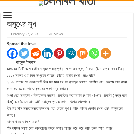
অসুখের সুখ
February 22, 2023
516 Views
Spread the love
——-সাইফুল ইসলাম
আজকের দিনটি আমার জীবনে খুবই গুরুত্বপূর্ণ। আজ সব ছেড়ে টেরনো দ্বীপে যাত্রা করার দিন।
২০২২ সালের এই দিনে ঈশ্বরের হাতের ছোঁয়ায় আমার চশমা ভেঙে যায়!
২০১৮ সালের পর থেকে আমি তিন চার মাস পর পর ব্যবহৃত চশমায় অসস্তি বোধ করতাম আর কানা
কানা বড় বড় চোখের ডাক্তারের স্মরণাপন্ন হতাম।
চশমা বেচা ডাক্তার পাকিস্তানের সরকার পরিবর্তনের মত আমার চশমার পাওয়ার পরিবর্তন ( নতুন করে
ফিক্স) করে দিতেন আর আমি মহাসুখে তৃণকে তখন দেখতাম তালগাছ।
তিন চার মাস চলতে চলতে তালগাছ হয়ে যেতো তৃণ। আমি আবার যেতাম চশমা বেচা ডাক্তারের
কাছে।
আবার পাওয়ার ফিক্স হতো!
পাঁচ ছয়জন চশমা বেচা ডাক্তারের কাছে আবার আবার করে করে আমি তখন প্রায় সাবার।