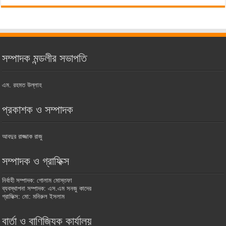
সম্পাদক মন্ডলীর সভাপতি
এম. রহমত উল্লাহ
প্রকাশক ও সম্পাদক
আবদুর রাজ্জাক রাজু
সম্পাদক ও গ্রাফিক্স
নির্বাহী সম্পাদক: গোলাম মোস্তফা
ব্যবস্থাপনা সম্পাদক: এস.এম সনজু কাদের
গ্রাফিক্স: মো: মনিরুল ইসলাম
বার্তা ও বাণিজ্যিক কার্যালয়