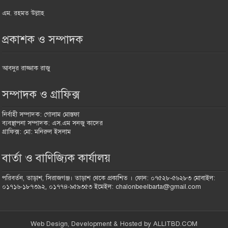
এম. রহমত উল্লাহ
প্রকাশক ও সম্পাদক
আবদুর রাজ্জাক রাজু
সম্পাদক ও গ্রাফিক্স
নির্বাহী সম্পাদক: গোলাম মোস্তফা
ব্যবস্থাপনা সম্পাদক: এস.এম সনজু কাদের
গ্রাফিক্স: মো: মনিরুল ইসলাম
বার্তা ও বাণিজ্যিক কার্যালয়
পরিবর্তন, তাড়াশ, সিরাজগঞ্জ। তাড়াশ থেকে প্রকাশিত । ফোন: ০৭৫২৮-৫৬২৮৩ মোবাইল:
০১৭১৬-১৮৭৩৯২, ০১৭৭৪-৯৫৯৩৫৩ ইমেইল: chalonbeelbarta@gmail.com
Web Design, Development & Hosted by ALLITBD.COM