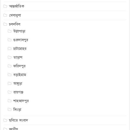
আন্তর্জাতিক
খেলাধুলা
চলনবিল
উল্লাপাড়া
গুরুদাসপুর
চাটমোহর
তাড়াশ
ফরিদপুর
বড়াইগ্রাম
ভাঙ্গুড়া
রায়গঞ্জ
শাহজাদপুর
সিংড়া
ছবিতে সংবাদ
জাতীয়