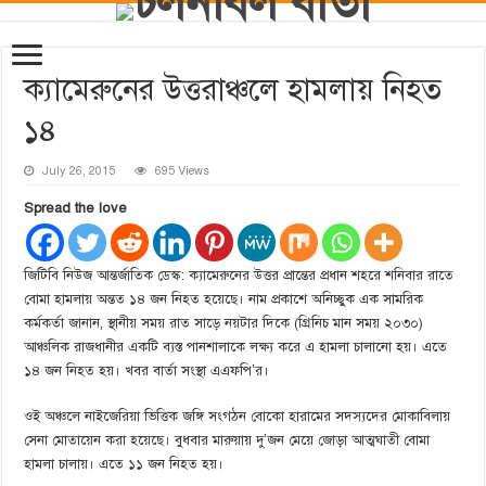
ক্যামেরুনের উত্তরাঞ্চলে হামলায় নিহত
১৪
July 26, 2015
695 Views
Spread the love
জিটিবি নিউজ আন্তর্জাতিক ডেস্ক: ক্যামেরুনের উত্তর প্রান্তের প্রধান শহরে শনিবার রাতে
বোমা হামলায় অন্তত ১৪ জন নিহত হয়েছে। নাম প্রকাশে অনিচ্ছুক এক সামরিক
কর্মকর্তা জানান, স্থানীয় সময় রাত সাড়ে নয়টার দিকে (গ্রিনিচ মান সময় ২০৩০)
আঞ্চলিক রাজধানীর একটি ব্যস্ত পানশালাকে লক্ষ্য করে এ হামলা চালানো হয়। এতে
১৪ জন নিহত হয়। খবর বার্তা সংস্থা এএফপি’র।
ওই অঞ্চলে নাইজেরিয়া ভিত্তিক জঙ্গি সংগঠন বোকো হারামের সদস্যদের মোকাবিলায়
সেনা মোতায়েন করা হয়েছে। বুধবার মারুয়ায় দু’জন মেয়ে জোড়া আত্মঘাতী বোমা
হামলা চালায়। এতে ১১ জন নিহত হয়।