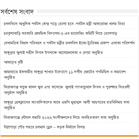
সর্বশেষ সংবাদ
চলনবিলে আধুনিক পর্যটন কেন্দ্র গড়ে তোলা হবে -পর্যটন মন্ত্রী আফরোজা খানম রিতা
চরকুশাবাড়ি সরকারি প্রাথমিক বিদ্যালয়-২-এর ম্যানেজিং কমিটি নিয়ে তোলপাড়
বেসামরিক বিমান পরিবহন ও পর্যটন মন্ত্রীর চলনবিল ইকো-ট্যুরিজম প্রকল্প এলাকা পরিদর্শন
ভাঙ্গুড়ায় জুলাই শহীদ দিবস উপলক্ষে আলোচনাসভা ও দোয়া অনুষ্ঠিত
আষাঢ়ের বৃষ্টি
জামায়াতে ইসলামীর ভাঙ্গুড়া শাখার উদ্যোগে ১১ দলীয় জোটের গণমিছিল ও সমাবেশ
অনুষ্ঠিত
সিরাজগঞ্জ সবুজ কানন স্কুল এন্ড কলেজে জুলাই গণঅভ্যুথান দিবস ও পুরুষ্কার বিতরনী
অনুষ্ঠান অনুষ্ঠিত
ভাঙ্গুড়া প্রেসক্লাবের সাংবাদিকদের সাথে এমপি মুহাম্মদ আলী আছগরের মতবিনিময় সভা
অনুষ্ঠিত
সিরাজগঞ্জে নৌযান শুমারি ২০২৬,অংশীজনদের নিয়ে অবহিতকরণ সভা অনুষ্ঠিত
উল্লাপাড়া পৌর শহরে চলমান ড্রেন – সড়ক নির্মানে বিলম্ব