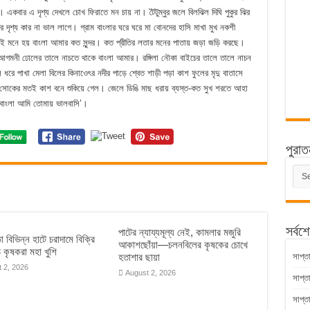
একবার এ দৃশ্য দেখলে চোখ ফিরাতে মন চায় না। টৈটুম্বুর জলে বিলঝিল দিঘি পুকুর ঝির
র দৃশ্য কার না ভাল লাগে। গ্রাম বাংলার ঘরে ঘরে মা বোনদের হাসি মাখা মুখ নকশী
্যিই মনে হয় বাংলা আমার কত সুন্দর। কত প্রীতির লতার মনের পাতায় জড়া জড়ি করছে।
বীর আগমনী ঢোলের তালে নাচতে থাকে বাংলা আমার। রঙ্গিলা নৌকা বাইচের তালে তালে নাচন
ধরে পাখা মেলা বিলের কিনাওেৎর নদীর পাড়ে শ্বেত শাড়ী পড়া কাশ ফুলের মৃদু বাতাসে
োকের মতই কাশ বনে শুকিয়ে গেল। জেলে ডিঙি মাছ ধরায় ব্যস্ত-কত সুখ শরতে আহা
বাংলা আমি তোমায় ভালবাসি’।
পুরাত
পুরাত
সংবাদ
সর্বশ
পাটের ন্যায্যমূল্য নেই, কামলার মজুরি
়া বিভিন্ন হাটে চরাদামে বিক্রি
আকাশছোঁয়া—চলনবিলের কৃষকের চোখে
াঠ কৃষকরা মহা খুশি
হতাশার ছায়া
সাপ্ত
 2, 2026
August 2, 2026
সাপ্ত
সাপ্ত