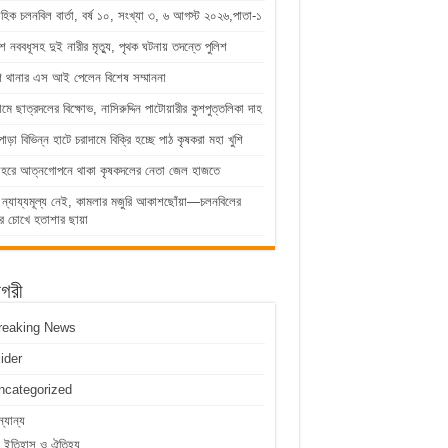
াহিক চলনবিল বার্তা, বর্ষ ১০, সংখ্যা ৩, ৬ আগস্ট ২০২৬,পাতা-১
ে নববধূসহ দুই নারীর মৃত্যু, পৃথক ঘটনায় তদন্তে পুলিশ
শ থানার এস আই পেলেন বিশেষ সম্মাননা
্রামে ছাত্রদলের বিক্ষোভ, নাসিরুদ্দিন পাটোয়ারীর কুশপুত্তলিকা দাহ
পাড়া বিভিন্ন হাটে চরাদামে বিক্রি হচ্ছে পাঠ কৃষকরা মহা খুশি
োহরে আত্নগোপনে থাকা কৃষকদলের নেতা জেল হাজতে
 ন্যায্যমূল্য নেই, কামলার মজুরি আকাশছোঁয়া—চলনবিলের
র চোখে হতাশার ছায়া
াগরী
reaking News
lider
ncategorized
্যান্য
ইতিহাস ও ঐতিহ্য