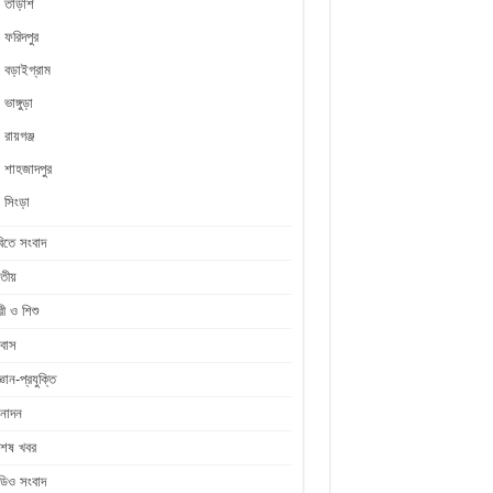
তাড়াশ
ফরিদপুর
বড়াইগ্রাম
ভাঙ্গুড়া
রায়গঞ্জ
শাহজাদপুর
সিংড়া
িতে সংবাদ
তীয়
রী ও শিশু
রবাস
জ্ঞান-প্রযুক্তি
নোদন
শেষ খবর
ডিও সংবাদ