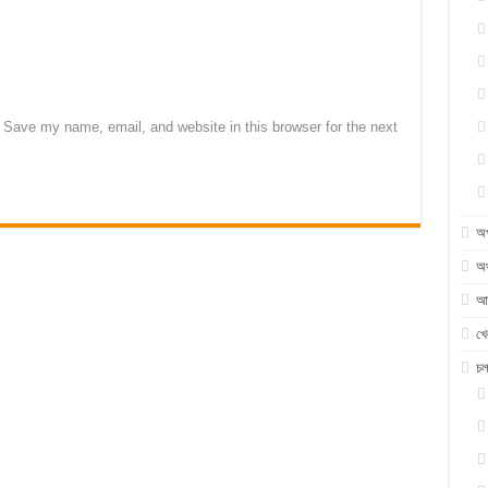
Save my name, email, and website in this browser for the next
অ
অর
আন
খে
চ