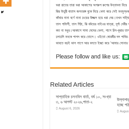
ভরা রাতের তারা ভরা আকাশের অপরুপ রুপের উন্নাদনা নিয়ে । 
ঝির উতুরী বাতাস জলতরঙ্গ বুকে নিয়ে খেলা করে সেই মনমুগ্ধক
কাঁথার নানা বর্ণে নানা ঢংয়ের উজ্জল হয়ে ধরা দেয়।তখন সত
তাল পাটালী, তাল পিঠা, ঝি বউয়ের নাইওর যাত্রা, দূর্গা দে
কত না মধুর।আকাশে সাদা মেঘের ভেলা, পাশে চিল-কূরার তাল 
ঢলাঢলি মনকে পাগল করে তোলে। ওইতো ষোরষীর দল পাখির স
ভাবতে বড়ই ভাল লাগে আর বলতে ইচ্ছা করে ‘আমার সোনার 
Please follow and like us:
Related Articles
সাপ্তাহিক চলনবিল বার্তা, বর্ষ ১০, সংখ্যা
উল্লাপাড
৩, ৬ আগস্ট ২০২৬,পাতা-২
হচ্ছে প
August 6, 2026
August