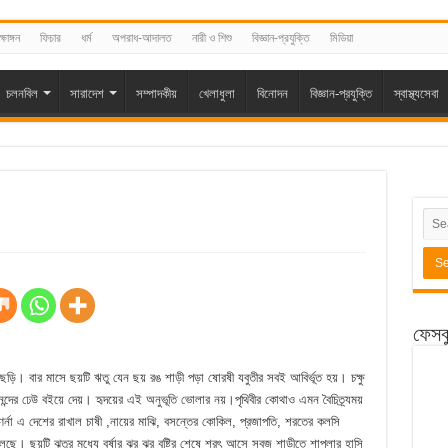
্ষাঙ্গন
ফিচার
ধর্ম
অপরাধ-আদালত
নারী ও শিশু
বিজ্ঞান-প্রযুক্তি
মিডিয়া
চলনবিল
সারাদেশ
সম্পাদকীয়
খেলাধুলা
বিনোদন
বিজ্ঞান-প্রযুক্তি
স্বাস্থ্যসেবা
ফেসব
াছড়ি। বার মাসে ছয়টি ঋতু যেন ছয় রঙ শাড়ী পড়া ষোরষী যবুতীর সবই আবির্ভূত হয়। চক্ষু
দের ঢেউ বইয়ে দেয়। হৃদয়ের এই অনুভূতি ভোলার নয়।পৃথিবীর কোথাও এমন বৈচিত্র্যময়
ণর্না এ দেশের রাখাল চাষী ,নায়ের মাঝি, বসন্তের কোকিল, প্রজাপতি, শরতের কলসি
েছে। ছয়টি ঝতুর মধ্যে বর্ষার ঝর ঝর বৃষ্টির শেষে শরৎ আসে সবুজ শাড়ীতে শাপলার হাসি