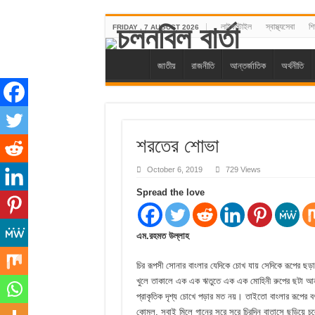
লাইফস্টাইল
স্বাস্থ্যসেবা
শিক
FRIDAY , 7 AUGUST 2026
জাতীয়
রাজনীতি
আন্তর্জাতিক
অর্থনীতি
শরতের শোভা
October 6, 2019
729 Views
Spread the love
এম.রহমত উল্লাহ
চির রূপসী সোনার বাংলার যেদিকে চোখ যায় সেদিকে রূপের ছড়
খুলে তাকালে এক এক ঋতুতে এক এক মোহিনী রুপের ছটা আনন্
প্রাকৃতিক দৃশ্য চোখে পড়ার মত নয়। তাইতো বাংলার রূপের ব
কোমল, সবাই মিলে গানের সুরে সুরে চিরদিন বাতাসে ছড়িয়ে চল