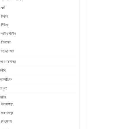
ধর্ম
ফিচার
মিডিয়া
লাইফস্টাইল
শিক্ষাঙ্গন
স্বাস্থ্যসেবা
পরাধ-আদালত
্থনীতি
্তর্জাতিক
লাধুলা
লনবিল
উল্লাপাড়া
গুরুদাসপুর
চাটমোহর