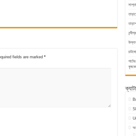
সাপ্ত
তাড়াশ
তাড়া
নন্দীগ
উল্লা
চাটম
quired fields are marked
*
পাটের
কৃষকে
ক্যাট
B
S
U
অন