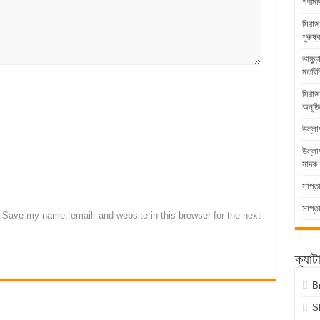
গণমিছ
সিরাজ
পুরুষ্
ভাঙ্গ
মতবিন
সিরাজ
অনুষ্ঠ
উল্লা
উল্ল
মাদক 
সাপ্ত
সাপ্ত
Save my name, email, and website in this browser for the next
ক্যাট
B
S