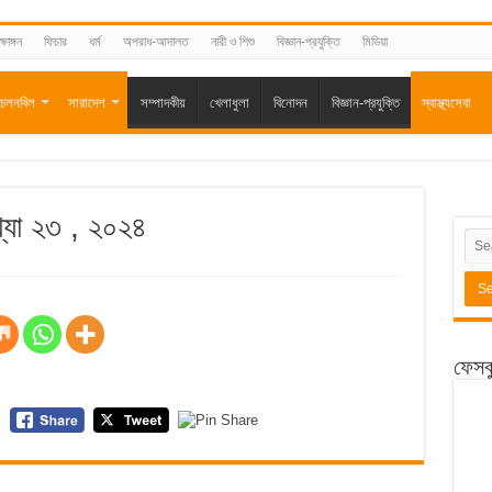
্ষাঙ্গন
ফিচার
ধর্ম
অপরাধ-আদালত
নারী ও শিশু
বিজ্ঞান-প্রযুক্তি
মিডিয়া
চলনবিল
সারাদেশ
সম্পাদকীয়
খেলাধুলা
বিনোদন
বিজ্ঞান-প্রযুক্তি
স্বাস্থ্যসেবা
ংখ্যা ২৩ , ২০২৪
ফেসব