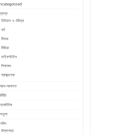
ncategorized
্যান্য
ইতিহাস ও ঐতিহ্য
ধর্ম
ফিচার
মিডিয়া
লাইফস্টাইল
শিক্ষাঙ্গন
স্বাস্থ্যসেবা
পরাধ-আদালত
্থনীতি
্তর্জাতিক
লাধুলা
লনবিল
উল্লাপাড়া