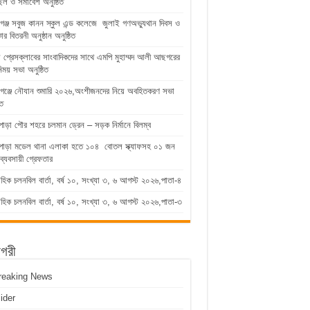
িল ও সমাবেশ অনুষ্ঠিত
গঞ্জ সবুজ কানন স্কুল এন্ড কলেজে জুলাই গণঅভ্যুথান দিবস ও
কার বিতরনী অনুষ্ঠান অনুষ্ঠিত
ুড়া প্রেসক্লাবের সাংবাদিকদের সাথে এমপি মুহাম্মদ আলী আছগরের
িময় সভা অনুষ্ঠিত
গঞ্জে নৌযান শুমারি ২০২৬,অংশীজনদের নিয়ে অবহিতকরণ সভা
িত
পাড়া পৌর শহরে চলমান ড্রেন – সড়ক নির্মানে বিলম্ব
াপাড়া মডেল থানা এলাকা হতে ১০৪ বোতল স্ক্যাফসহ ০১ জন
ব্যবসায়ী গ্রেফতার
াহিক চলনবিল বার্তা, বর্ষ ১০, সংখ্যা ৩, ৬ আগস্ট ২০২৬,পাতা-৪
াহিক চলনবিল বার্তা, বর্ষ ১০, সংখ্যা ৩, ৬ আগস্ট ২০২৬,পাতা-৩
াগরী
reaking News
lider