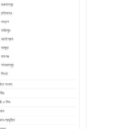
গুরুদাসপুর
চাটমোহর
তাড়াশ
ফরিদপুর
বড়াইগ্রাম
ভাঙ্গুড়া
রায়গঞ্জ
শাহজাদপুর
সিংড়া
িতে সংবাদ
তীয়
রী ও শিশু
রবাস
জ্ঞান-প্রযুক্তি
নোদন