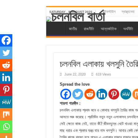
লাইফস্টাইল
স্বাস্থ্যসেবা
SATURDAY , 8 AUGUST 2026
জাতীয়
রাজনীতি
আন্তর্জাতিক
অর্থনীতি
চলনবিল এলাকায় খলসুনি তৈরি
June 22, 2020
619 Views
Spread the love
শায়লা পারভীন :
চলনবিল এলাকায় প্রথম কবে ও কোথায় খলসুনি তৈরির কাজ শুরু
আসতে শুরু করেছে। প্রতিদিন নতুন নতুন এলাকাসহ চলনবিলের
সেই ক্ষেতে কাজ নেই, তাতে কী? জীবনযুদ্ধে খেটে খাওয়া ম
মাছ ধরার এক প্রকার যন্ত্র যার নাম খলসুনি। আবার কেউ কেউ 
তৈরির কাজে ব্যস্ত হয়ে পড়েন এ এলাকার হাজার হাজার মানুষ