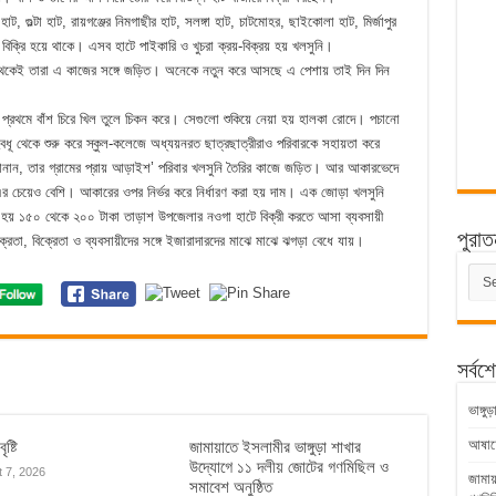
, গুল্টা হাট, রায়গঞ্জের নিমগাছীর হাট, সলঙ্গা হাট, চাটমোহর, ছাইকোলা হাট, মির্জাপুর
 বিক্রি হয়ে থাকে। এসব হাটে পাইকারি ও খুচরা ক্রয়-বিক্রয় হয় খলসুনি।
ল থেকেই তারা এ কাজের সঙ্গে জড়িত। অনেকে নতুন করে আসছে এ পেশায় তাই দিন দিন
রা প্রথমে বাঁশ চিরে খিল তুলে চিকন করে। সেগুলো শুকিয়ে নেয়া হয় হালকা রোদে। পচানো
ধূ থেকে শুরু করে স্কুল-কলেজে অধ্যয়নরত ছাত্রছাত্রীরাও পরিবারকে সহায়তা করে
 জানান, তার গ্রামের প্রায় আড়াইশ’ পরিবার খলসুনি তৈরির কাজে জড়িত। আর আকারভেদে
চেয়েও বেশি। আকারের ওপর নির্ভর করে নির্ধারণ করা হয় দাম। এক জোড়া খলসুনি
চ হয় ১৫০ থেকে ২০০ টাকা তাড়াশ উপজেলার নওগা হাটে বিক্রী করতে আসা ব্যবসায়ী
পুরাত
েতা, বিক্রেতা ও ব্যবসায়ীদের সঙ্গে ইজারাদারদের মাঝে মাঝে ঝগড়া বেধে যায়।
পুরাত
সংবাদ
সর্বশ
ভাঙ্গ
আষাঢ়ের
ৃষ্টি
জামায়াতে ইসলামীর ভাঙ্গুড়া শাখার
উদ্যোগে ১১ দলীয় জোটের গণমিছিল ও
 7, 2026
জামায
সমাবেশ অনুষ্ঠিত