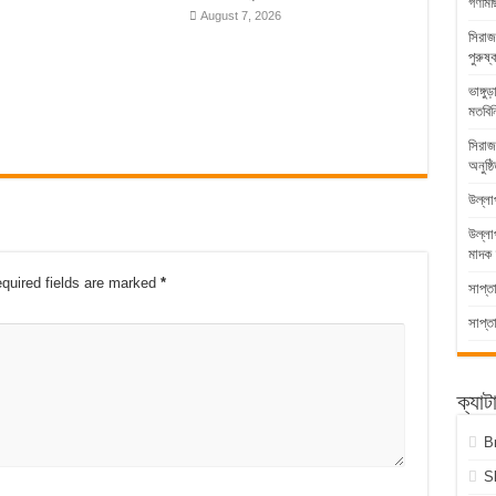
গণমিছ
August 7, 2026
সিরাজ
পুরুষ্
ভাঙ্গ
মতবিন
সিরাজ
অনুষ্ঠ
উল্লা
উল্ল
মাদক 
quired fields are marked
*
সাপ্ত
সাপ্ত
ক্যাট
B
S