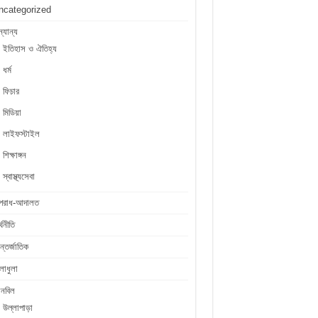
ncategorized
্যান্য
ইতিহাস ও ঐতিহ্য
ধর্ম
ফিচার
মিডিয়া
লাইফস্টাইল
শিক্ষাঙ্গন
স্বাস্থ্যসেবা
পরাধ-আদালত
্থনীতি
্তর্জাতিক
লাধুলা
লনবিল
উল্লাপাড়া