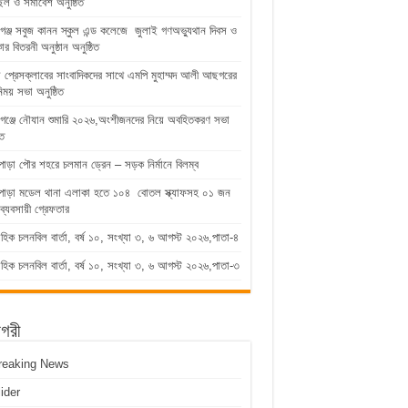
িল ও সমাবেশ অনুষ্ঠিত
গঞ্জ সবুজ কানন স্কুল এন্ড কলেজে জুলাই গণঅভ্যুথান দিবস ও
কার বিতরনী অনুষ্ঠান অনুষ্ঠিত
ুড়া প্রেসক্লাবের সাংবাদিকদের সাথে এমপি মুহাম্মদ আলী আছগরের
িময় সভা অনুষ্ঠিত
গঞ্জে নৌযান শুমারি ২০২৬,অংশীজনদের নিয়ে অবহিতকরণ সভা
িত
পাড়া পৌর শহরে চলমান ড্রেন – সড়ক নির্মানে বিলম্ব
াপাড়া মডেল থানা এলাকা হতে ১০৪ বোতল স্ক্যাফসহ ০১ জন
ব্যবসায়ী গ্রেফতার
াহিক চলনবিল বার্তা, বর্ষ ১০, সংখ্যা ৩, ৬ আগস্ট ২০২৬,পাতা-৪
াহিক চলনবিল বার্তা, বর্ষ ১০, সংখ্যা ৩, ৬ আগস্ট ২০২৬,পাতা-৩
াগরী
reaking News
lider