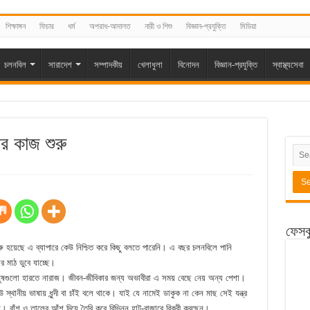
শিক্ষাঙ্গন
ফিচার
ধর্ম
অপরাধ-আদালত
নারী ও শিশু
বিজ্ঞান-প্রযুক্তি
মিডিয়া
চলনবিল
সারাদেশ
সম্পাদকীয়
খেলাধুলা
বিনোদন
বিজ্ঞান-প্রযুক্তি
স্বাস্থ্যসেবা
র কাজ শুরু
ফেসব
 হয়েছে এ ব্যাপারে কেউ নিশ্চিত করে কিছু বলতে পারেনি। এ বছর চলনবিলে পানি
 মাঠ ডুবে যাচ্ছে।
ানুষগুলো হারতে নারাজ। জীবন-জীবিকার জন্য অভাবীরা এ সময় বেছে নেয় অন্য পেশা।
স্থানীয় ভাষায় ধুন্দী বা চাঁই বলে থাকে। যাই যে নামেই ডাকুক না কেন মাছ সেই যন্ত্র
। বাঁশ ও তালের আঁশ দিয়ে তৈরি করে বিভিন্ন হাট-বাজারে বিক্রী করছেন।