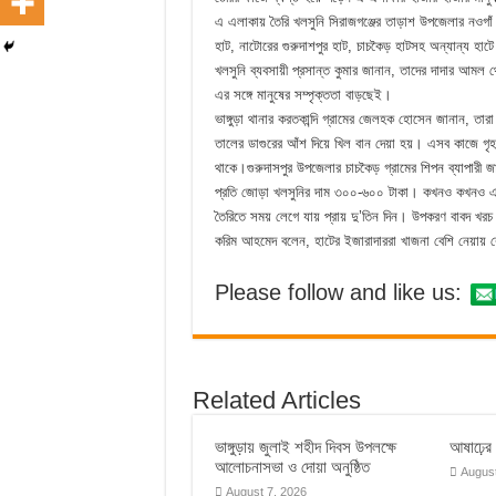
এ এলাকায় তৈরি খলসুনি সিরাজগঞ্জের তাড়াশ উপজেলার নওগাঁ হাট
হাট, নাটোরের গুরুদাশপুর হাট, চাচকৈড় হাটসহ অন্যান্য হাটে
খলসুনি ব্যবসায়ী প্রসান্ত কুমার জানান, তাদের দাদার আম
এর সঙ্গে মানুষের সম্পৃক্ততা বাড়ছেই।
ভাঙ্গুড়া থানার করতকান্দি গ্রামের জেলহক হোসেন জানান, তা
তালের ডাগুরের আঁশ দিয়ে খিল বান দেয়া হয়। এসব কাজে গৃহব
থাকে।গুরুদাসপুর উপজেলার চাচকৈড় গ্রামের শিপন ব্যাপারী
প্রতি জোড়া খলসুনির দাম ৩০০-৬০০ টাকা। কখনও কখনও এর 
তৈরিতে সময় লেগে যায় প্রায় দু’তিন দিন। উপকরণ বাবদ খর
করিম আহমেদ বলেন, হাটের ইজারাদাররা খাজনা বেশি নেয়ায় ক্র
Please follow and like us:
Related Articles
ভাঙ্গুড়ায় জুলাই শহীদ দিবস উপলক্ষে
আষাঢ়ের ব
আলোচনাসভা ও দোয়া অনুষ্ঠিত
August
August 7, 2026