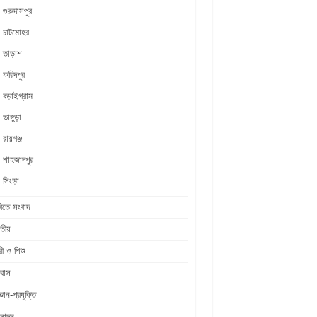
গুরুদাসপুর
চাটমোহর
তাড়াশ
ফরিদপুর
বড়াইগ্রাম
ভাঙ্গুড়া
রায়গঞ্জ
শাহজাদপুর
সিংড়া
িতে সংবাদ
তীয়
রী ও শিশু
রবাস
জ্ঞান-প্রযুক্তি
নোদন