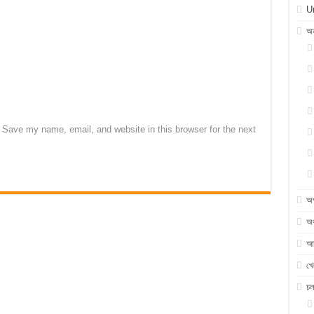
U
অন
Save my name, email, and website in this browser for the next
অ
অর
আন
খে
চ