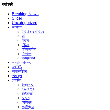
ক্যাটাগরী
Breaking News
Slider
Uncategorized
অন্যান্য
ইতিহাস ও ঐতিহ্য
ধর্ম
ফিচার
মিডিয়া
লাইফস্টাইল
শিক্ষাঙ্গন
স্বাস্থ্যসেবা
অপরাধ-আদালত
অর্থনীতি
আন্তর্জাতিক
খেলাধুলা
চলনবিল
উল্লাপাড়া
গুরুদাসপুর
চাটমোহর
তাড়াশ
ফরিদপুর
বড়াইগ্রাম