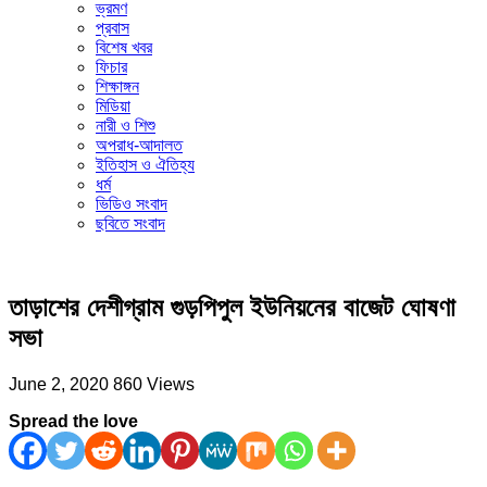
ভ্রমণ
প্রবাস
বিশেষ খবর
ফিচার
শিক্ষাঙ্গন
মিডিয়া
নারী ও শিশু
অপরাধ-আদালত
ইতিহাস ও ঐতিহ্য
ধর্ম
ভিডিও সংবাদ
ছবিতে সংবাদ
তাড়াশের দেশীগ্রাম গুড়পিপুল ইউনিয়নের বাজেট ঘোষণা
সভা
June 2, 2020
860 Views
Spread the love