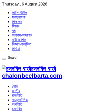
Thursday , 6 August 2026
লাইফস্টাইল
স্বাস্থ্যসেবা
শিক্ষাঙ্গন
ফিচার
ধর্ম
অপরাধ-আদালত
নারী ও শিশু
বিজ্ঞান-প্রযুক্তি
মিডিয়া
চলনবিল বার্তা
chalonbeelbarta.com
হোম
জাতীয়
রাজনীতি
আন্তর্জাতিক
অর্থনীতি
চলনবিল