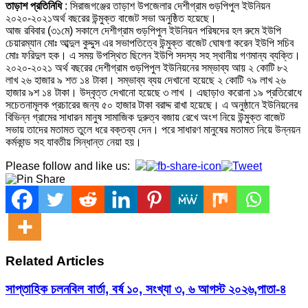
তাড়াশ প্রতিনিধি
: সিরাজগঞ্জের তাড়াশ উপজেলার দেশীগ্রাম গুড়পিপুল ইউনিয়ন
২০২০-২০২১অর্থ বছরের উন্মুক্ত বাজেট সভা অনুষ্ঠিত হয়েছে।
আজ রবিবার (৩১মে) সকালে দেশীগ্রাম গুড়পিপুল ইউনিয়ন পরিষদের হল রুমে ইউপি
চেয়ারম্যান মোঃ আব্দুল কুদ্দুস এর সভাপতিত্বে উন্মুক্ত বাজেট ঘোষণা করেন ইউপি সচিব
মোঃ ফরিদুল হক। এ সময় উপস্থিত ছিলেন ইউপি সদস্য সহ স্থানীয় গণমান্য ব্যক্তি।
২০২০-২০২১ অর্থ বছরের দেশীগ্রাম গুড়পিপুল ইউনিয়নের সম্ভাব্য আয় ২ কোটি ৮২
লাখ ২৬ হাজার ৯ শত ১৪ টাকা। সম্ভাব্য ব্যয় দেখানো হয়েছে ২ কোটি ৭৯ লাখ ২৬
হাজার ৯শ ১৪ টাকা। উদ্বৃত্ত দেখানো হয়েছে ৩ লাখ । এছাড়াও করোনা ১৯ প্রতিরোধে
সচেতনামূলক প্রচারের জন্য ৫০ হাজার টাকা বরাদ্দ রাখা হয়েছে। এ অনুষ্ঠানে ইউনিয়নের
বিভিন্ন গ্রামের সাধারন মানুষ সামাজিক দুরুত্ব বজায় রেখে অংশ নিয়ে উন্মুক্ত বাজেট
সভায় তাদের মতামত তুলে ধরে বক্তব্য দেন। পরে সাধারণ মানুষের মতামত নিয়ে উন্নয়ন
কর্মকান্ড সহ যাবতীয় সিন্ধান্ত নেয়া হয়।
Please follow and like us:
Related Articles
সাপ্তাহিক চলনবিল বার্তা, বর্ষ ১০, সংখ্যা ৩, ৬ আগস্ট ২০২৬,পাতা-৪