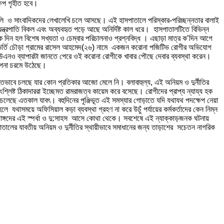
ষেপ গৃহীত হবে।
লাবলি ও সাংবাদিকদের লেখালেখি চলে আসছে। এই হাসপাতালে পরিস্কার-পরিচ্ছন্নতার বালাই
্ত্রপাতি বিকল এবং অব্যবহৃত পড়ে আছে অনির্দিষ্ট কাল ধরে। হাসপাতালটিতে বিভিন্ন
 দিন হল বিশেষ সখ্যতা ও চেম্বার পরিচালনাও প্রশ্নবিদ্ধ । এছাড়া মাত্র ক’দিন আগে
র্ডে ভর্তি চৌড়া গ্রামের রাসেল আহমেদ(২৬) নামে একজন করোনা পজিটিভ রোগীর অভিযোগ
ইউএনও ব্যাপারটা জানতে পেরে ওই করোনা রোগীকে খাবার পৌছে দেবার ব্যবস্থা করেন।
থাপনা চরমে উঠেছে।
াহতভাবে চলছে যার কোন প্রতিকার আজো মেলে নি। বলাবাহুল্য, এই অনিয়ম ও দুর্নীতির
্লিষ্ট ঠিকাদাররা ইচ্ছেমত রামরাজত্ব কায়েম করে বসেছে। রোগীদের প্রাপ্য ন্যায্য হক
রছে চলেছে এতকাল যাবৎ। বহুদিনের পূঞ্জিভূত এই সমস্যার গোড়াতে যদি যথাযথ পদক্ষেপ নেয়া
থাসময়ে অফিসিয়াল কড়া ব্যবস্থা গ্রহণ না করে উচুঁ পর্যায়ের কর্মকর্তাদের কেন নিম্ন
গপাঙ্গদের এই স্পর্ধা ও দু:সাহস আসে কোথা থেকে। সবশেষে এই ন্যাক্কাড়জনক ঘটনায়
পাতালের যাবতীয় অনিয়ম ও দুর্নীতির স্থায়ীভাবে সমাধানের জন্য তাড়াশের সচেতন নাগরিক