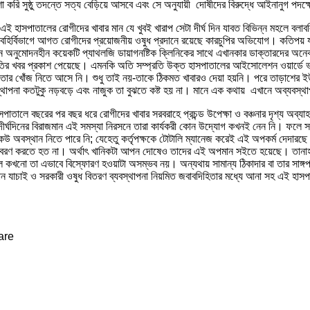
করি সুষ্ঠু তদন্তে সত্য বেড়িয়ে আসবে এবং সে অনুযায়ী দোষীদের বিরুদ্ধে আইনানুগ পদক্
এই হাসপাতালের রোগীদের খাবার মান যে খুবই খারাপ সেটা দীর্ঘ দিন যাবত বিভিন্ন মহলে ব
ে। বহির্বিভাগে আগত রোগীদের প্রয়োজনীয় ওষুধ প্রদানে রয়েছে কারচুপির অভিযোগ। কতিপয় যন
ে অনুমোদনহীন কয়েকটি প্যাথলজি ডায়াগনষ্টিক ক্লিনিকের সাথে এখানকার ডাক্তারদের অনেক
ম ও দুর্নীতির খবর প্রকাশ পেয়েছে। এমনকি অতি সম্প্রতি উক্ত হাসপাতালের আইসোলেশন ওয়া
উ তার খোঁজ নিতে আসে নি। শুধু তাই নয়-তাকে ঠিকমত খাবারও দেয়া হয়নি। পরে তাড়াশের 
স্থাপনা কতটুকু নড়বড়ে এবং নাজুক তা বুঝতে কষ্ট হয় না। মানে এক কথায় এখানে অব্যবস্
তালে বছরের পর বছর ধরে রোগীদের খাবার সরবরাহে প্রচন্ড উপেক্ষা ও বঞ্চনার দৃশ্য অব্য
দীর্ঘদিনের বিরাজমান এই সমস্যা নিরসনে তারা কার্যকরী কোন উদ্যোগ কখনই নেন নি। ফলে সংশ
ধে কেউ অবস্থান নিতে পারে নি; যেহেতু কর্তৃপক্ষকে টোটালি ম্যানেজ করেই এই অপকর্ম দেদা
ণ বরণ করতে হত না। অর্থাৎ খানিকটা আপন দোষেও তাদের এই অপমান সইতে হয়েছে। তানাহলে য
কলে কখনো তা এভাবে বিস্ফোরণ হওয়াটা অসম্ভব নয়। অন্যথায় সামান্য ঠিকাদার বা তার সাঙ্
মান যাচাই ও সরকারী ওষুধ বিতরণ ব্যবস্থাপনা নিয়মিত জবাবদিহিতার মধ্যে আনা সহ এই হাস