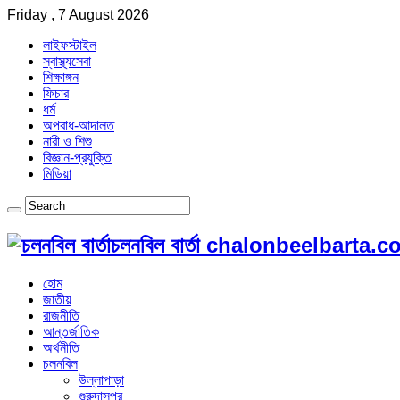
Friday , 7 August 2026
লাইফস্টাইল
স্বাস্থ্যসেবা
শিক্ষাঙ্গন
ফিচার
ধর্ম
অপরাধ-আদালত
নারী ও শিশু
বিজ্ঞান-প্রযুক্তি
মিডিয়া
চলনবিল বার্তা chalonbeelbarta.
হোম
জাতীয়
রাজনীতি
আন্তর্জাতিক
অর্থনীতি
চলনবিল
উল্লাপাড়া
গুরুদাসপুর