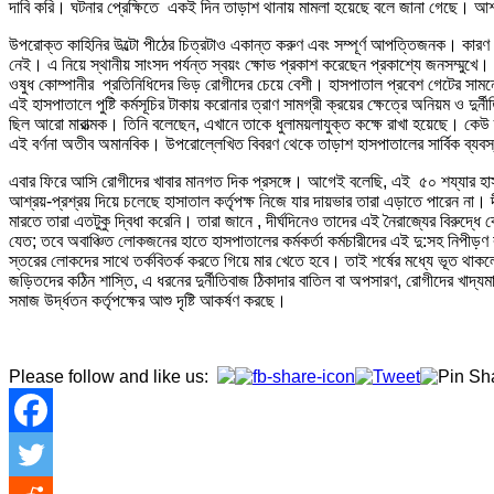
দাবি করি। ঘটনার প্রেক্ষিতে একই দিন তাড়াশ থানায় মামলা হয়েছে বলে জানা গেছে। আশা 
উপরোক্ত কাহিনির উল্টো পীঠের চিত্রটাও একান্ত করুণ এবং সম্পূর্ণ আপত্তিজনক। কারণ 
নেই। এ নিয়ে স্থানীয় সাংসদ পর্যন্ত স্বয়ং ক্ষোভ প্রকাশ করেছেন প্রকাশ্যে জনসম্মুখ
ওষুধ কোম্পানীর প্রতিনিধিদের ভিড় রোগীদের চেয়ে বেশী। হাসপাতাল প্রবেশ গেটের সামন
এই হাসপাতালে পুষ্টি কর্মসূচির টাকায় করোনার ত্রাণ সামগ্রী ক্রয়ের ক্ষেত্রে অনিয়
ছিল আরো মারাত্মক। তিনি বলেছেন, এখানে তাকে ধুলাময়লাযুক্ত কক্ষে রাখা হয়েছে। কে
এই বর্ণনা অতীব অমানবিক। উপরোল্লেখিত বিবরণ থেকে তাড়াশ হাসপাতালের সার্বিক ব্যব
এবার ফিরে আসি রোগীদের খাবার মানগত দিক প্রসঙ্গে। আগেই বলেছি, এই ৫০ শয্যার হাসপা
আশ্রয়-প্রশ্রয় দিয়ে চলেছে হাসাতাল কর্তৃপক্ষ নিজে যার দায়ভার তারা এড়াতে পারেন না। 
মারতে তারা এতটুকু দ্বিধা করেনি। তারা জানে , দীর্ঘদিনেও তাদের এই নৈরাজ্যের বিরুদ্
যেত; তবে অবাঞ্চিত লোকজনের হাতে হাসপাতালের কর্মকর্তা কর্মচারীদের এই দু:সহ নিপীড়
স্তরের লোকদের সাথে তর্কবিতর্ক করতে গিয়ে মার খেতে হবে। তাই শর্ষের মধ্যে ভূত থা
জড়িতদের কঠিন শাস্তি, এ ধরনের দুর্নীতিবাজ ঠিকাদার বাতিল বা অপসারণ, রোগীদের খাদ্য
সমাজ উর্দ্ধতন কর্তৃপক্ষের আশু দৃষ্টি আকর্ষণ করছে।
Please follow and like us: