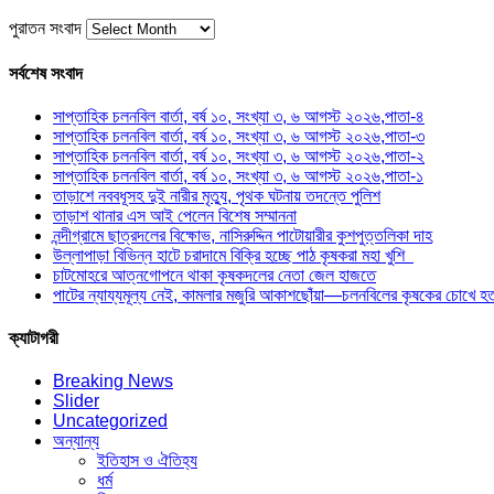
পুরাতন সংবাদ
সর্বশেষ সংবাদ
সাপ্তাহিক চলনবিল বার্তা, বর্ষ ১০, সংখ্যা ৩, ৬ আগস্ট ২০২৬,পাতা-৪
সাপ্তাহিক চলনবিল বার্তা, বর্ষ ১০, সংখ্যা ৩, ৬ আগস্ট ২০২৬,পাতা-৩
সাপ্তাহিক চলনবিল বার্তা, বর্ষ ১০, সংখ্যা ৩, ৬ আগস্ট ২০২৬,পাতা-২
সাপ্তাহিক চলনবিল বার্তা, বর্ষ ১০, সংখ্যা ৩, ৬ আগস্ট ২০২৬,পাতা-১
তাড়াশে নববধূসহ দুই নারীর মৃত্যু, পৃথক ঘটনায় তদন্তে পুলিশ
তাড়াশ থানার এস আই পেলেন বিশেষ সম্মাননা
নন্দীগ্রামে ছাত্রদলের বিক্ষোভ, নাসিরুদ্দিন পাটোয়ারীর কুশপুত্তলিকা দাহ
উল্লাপাড়া বিভিন্ন হাটে চরাদামে বিক্রি হচ্ছে পাঠ কৃষকরা মহা খুশি
চাটমোহরে আত্নগোপনে থাকা কৃষকদলের নেতা জেল হাজতে
পাটের ন্যায্যমূল্য নেই, কামলার মজুরি আকাশছোঁয়া—চলনবিলের কৃষকের চোখে হতা
ক্যাটাগরী
Breaking News
Slider
Uncategorized
অন্যান্য
ইতিহাস ও ঐতিহ্য
ধর্ম