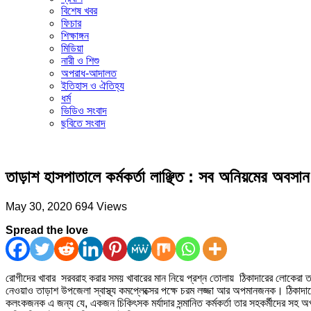
বিশেষ খবর
ফিচার
শিক্ষাঙ্গন
মিডিয়া
নারী ও শিশু
অপরাধ-আদালত
ইতিহাস ও ঐতিহ্য
ধর্ম
ভিডিও সংবাদ
ছবিতে সংবাদ
তাড়াশ হাসপাতালে কর্মকর্তা লাঞ্ছিত : সব অনিয়মের অবসা
May 30, 2020
694 Views
Spread the love
রোগীদের খাবার সরবরাহ করার সময় খাবারের মান নিয়ে প্রশ্ন তোলায় ঠিকাদারের লোকেরা ত
নেওয়াও তাড়াশ উপজেলা স্বাস্থ্য কমপ্লেক্সের পক্ষে চরম লজ্জা আর অপমানজনক। ঠিকাদারে
কলংকজনক এ জন্য যে, একজন চিকিৎসক মর্যাদার সন্মানিত কর্মকর্তা তার সহকর্মীদের সহ 