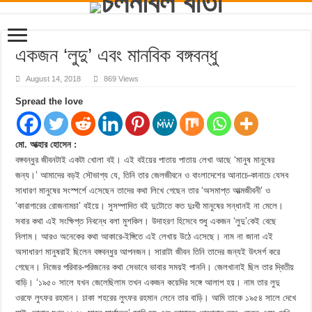
একজন ‘লুদু’ এবং মানবিক বঙ্গবন্ধু
August 14, 2018
869 Views
Spread the love
মো. আত্হার হোসেন :
বঙ্গবন্ধুর জীবনটাই একটা খোলা বই। এই বইয়ের পাতায় পাতায় লেখা আছে ‘মানুষ মানুষের
জন্য।’ আমাদের বড়ই সৌভাগ্য যে, তিনি তার জেলজীবনে ও বাংলাদেশের আনাচে-কানাচে যেসব
সাধারণ মানুষের সংস্পর্শে এসেছেন তাদের কথা লিখে গেছেন তার ‘অসমাপ্ত আত্মজীবনী’ ও
‘কারাগারের রোজনামচা’ বইয়ে। সুসম্পাদিত বই দুটোতে কত দুঃখী মানুষের সন্ধানই না মেলে।
সবার কথা এই সংক্ষিপ্ত নিবন্ধে বলা মুশকিল। উদাহরণ হিসেবে শুধু একজন ‘লুদু’কেই বেছে
নিলাম। আরও অনেকের কথা আকারে-ইঙ্গিতে এই লেখায় উঠে এসেছে। নাম না জানা এই
অসাধারণ মানুষরাই ছিলেন বঙ্গবন্ধুর আপনজন। সারাটা জীবন তিনি তাদের জন্যই উৎসর্গ করে
গেছেন। নিজের পরিবার-পরিজনের কথা সেভাবে ভাবার সময়ই পাননি। জেলখানাই ছিল তার দ্বিতীয়
বাড়ি। ‘১৯৫০ সালে যখন জেলেছিলাম তখন একজন কয়েদির সঙ্গে আলাপ হয়। নাম তার লুদু
ওরফে লুৎফর রহমান। ঢাকা শহরের লুৎফর রহমান লেনে তার বাড়ি। আমি তাকে ১৯৫৪ সালে দেখে