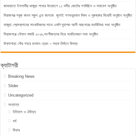
জামায়াতে ইসলামীর ভাঙ্গুড়া শাখার উদ্যোগে ১১ দলীয় জোটের গণমিছিল ও সমাবেশ অনুষ্ঠিত
সিরাজগঞ্জ সবুজ কানন স্কুল এন্ড কলেজে জুলাই গণঅভ্যুথান দিবস ও পুরুষ্কার বিতরনী অনুষ্ঠান অনুষ্ঠিত
ভাঙ্গুড়া প্রেসক্লাবের সাংবাদিকদের সাথে এমপি মুহাম্মদ আলী আছগরের মতবিনিময় সভা অনুষ্ঠিত
সিরাজগঞ্জে নৌযান শুমারি ২০২৬,অংশীজনদের নিয়ে অবহিতকরণ সভা অনুষ্ঠিত
উল্লাপাড়া পৌর শহরে চলমান ড্রেন – সড়ক নির্মানে বিলম্ব
ক্যাটাগরী
Breaking News
Slider
Uncategorized
অন্যান্য
ইতিহাস ও ঐতিহ্য
ধর্ম
ফিচার