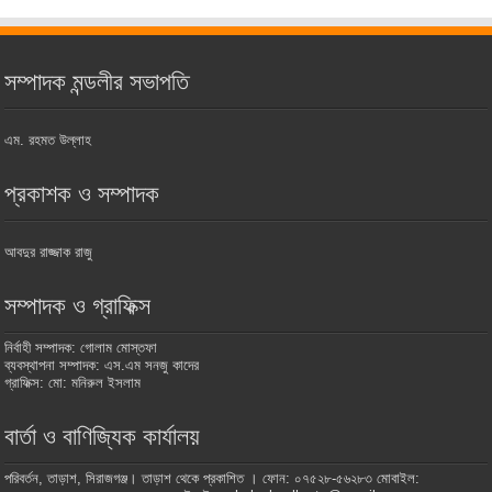
সম্পাদক মন্ডলীর সভাপতি
এম. রহমত উল্লাহ
প্রকাশক ও সম্পাদক
আবদুর রাজ্জাক রাজু
সম্পাদক ও গ্রাফিক্স
নির্বাহী সম্পাদক: গোলাম মোস্তফা
ব্যবস্থাপনা সম্পাদক: এস.এম সনজু কাদের
গ্রাফিক্স: মো: মনিরুল ইসলাম
বার্তা ও বাণিজ্যিক কার্যালয়
পরিবর্তন, তাড়াশ, সিরাজগঞ্জ। তাড়াশ থেকে প্রকাশিত । ফোন: ০৭৫২৮-৫৬২৮৩ মোবাইল: