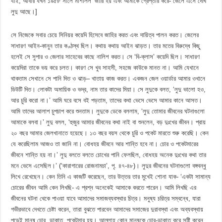
যাই, আবার যখন ১৯৫৮ সালে মার্শালল’ জারি হয় এবং আমাকে গ্রেপ্তার করে- জেলে এসে দেখি
লুদু আছে।]
সে নিজেকে সবার চেয়ে সিনিয়র কয়েদি হিসেবে জাহির করত এবং দায়িত্ব পালন করত। জেলের
সাধারণ আইন-কানুন তার কণ্ঠস্থ ছিল। কথায় কথায় আইন ঝাড়ত। তার মতের বিরুদ্ধে কিছু
হলেই সে সুপার ও জেলার সাহেবের কাছে নালিশ করত। সে ‘বি-ক্লাস’ কয়েদি ছিল। সাধারণ
কয়েদিরা তাকে ভয় করে চলত। কারণ সে খুব সাহসী, সহজে কাউকে মানত না। আমি যেখানে
থাকতাম সেখানে সে পানি দিত ও ঝাড়– খাতায় কাজ করত। একজন জেল ওয়ার্ডার আমার ওখানে
ডিউটি দিত। লোকটা অমায়িক ও ভদ্র, নাম তার কাদের মিয়া। সে লুদুকে বলত, ‘লুদু ভালো হও,
আর চুরি করো না।’ আমি ঘরে বসে বই পড়তাম, তাদের কথা ভেসে ভেসে আমার কানে আসত।
আমি তাদের আলাপ চুপচাপ করে শুনতাম। লুদুকে ডেকে বললাম, ‘লুদু তোমার জীবনের ঘটনাগুলো
আমাকে বলবা।’ লুদু বলল, ‘হুজুর আমার জীবনের কথা নাই বা শুনলেন, বড় দুঃখের জীবন। প্রায়
২০ বছর আমার জেলখানাতে হয়েছে। ১৩ বছর বয়স থেকে চুরি ও পকেট মারতে শুরু করেছি। কেন
যে করেছিলাম আজও তা জানি না। বোধহয় জীবনে আর শান্তি হবে না। চোর ও পকেটমারের
জীবনে শান্তি হয় না।’ লুদু বলতে বলতে চোখের পানি ফেলছিল, বোধহয় অনেক দুঃখের কথা তার
মনে ভেসে এসেছিল।’ (‘কারাগারের রোজনামচা’, পৃ. ৪৭-৪৮)। লুদুর জীবনের ঘটনাগুলো বঙ্গবন্ধু
লিখে রেখেছেন। কেন তিনি এ কাজটি করেছেন, তার উত্তর তার মুখেই শোনা যাক- ‘একটা সামান্য
চোরের জীবন আমি কেন লিখছি- এ প্রশ্ন অনেকেই আমাকে করতে পারেন। আমি লিখছি এর
জীবনের ঘটনা থেকে পাওয়া যাবে আমাদের সমাজব্যবস্থার চিত্র। মনুষ্য চরিত্র সম্বন্ধে, যারা
গভীরভাবে দেখতে চেষ্টা করেন, তারা বুঝতে পারবেন আমাদের সমাজের দুরাবস্থা এবং অব্যবস্থায়
পড়েই মানুষ চোর, ডাকাত, পকেটমার হয়। আল্লাহ কোন মানুষকে চোর-ডাকাত করে সৃষ্টি করেন