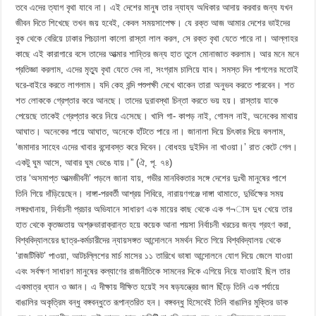
তবে এদের ত্যাগ বৃথা যাবে না। এই দেশের মানুষ তার ন্যায্য অধিকার আদায় করবার জন্য যখন
জীবন দিতে শিখেছে তখন জয় হবেই, কেবল সময়সাপেক্ষ। যে রক্ত আজ আমার দেশের ভাইদের
বুক থেকে বেরিয়ে ঢাকার পিচঢালা কালো রাস্তা লাল করল, সে রক্ত বৃথা যেতে পারে না। আল্লাহর
কাছে এই কারাগারে বসে তাদের আত্মার শান্তির জন্য হাত তুলে মোনাজাত করলাম। আর মনে মনে
প্রতিজ্ঞা করলাম, এদের মৃত্যু বৃথা যেতে দেব না, সংগ্রাম চালিয়ে যাব। সমস্ত দিন পাগলের মতোই
ঘরে-বাইরে করতে লাগলাম। যদি কেহ বন্দি পশুপক্ষী দেখে থাকেন তারা অনুভব করতে পারবেন। শত
শত লোককে গ্রেপ্তার করে আনছে। তাদের দুরাবস্থা চিন্তা করতে ভয় হয়। রাস্তায় যাকে
পেয়েছে তাকেই গ্রেপ্তার করে নিয়ে এসেছে। খালি গা- কাপড় নাই, গোসল নাই, অনেকের মাথায়
আঘাত। অনেকের পায়ে আঘাত, অনেকে হাঁটতে পারে না। জানালা দিয়ে চিৎকার দিয়ে বললাম,
‘জমাদার সাহেব এদের খাবার বন্দোবস্ত করে দিবেন। বোধহয় দুইদিন না খাওয়া।’ রাত কেটে গেল।
একটু ঘুম আসে, আবার ঘুম ভেঙে যায়।” (ঐ, পৃ. ৭৪)
তার ‘অসমাপ্ত আত্মজীবনী’ পড়লে জানা যায়, গভীর মানবিকতার সঙ্গে দেশের দুঃখী মানুষের পাশে
তিনি গিয়ে দাঁড়িয়েছেন। দাঙ্গা-পরবর্তী আশ্রয় শিবিরে, নারায়ণগঞ্জে দাঙ্গা থামাতে, দুর্ভিক্ষের সময়
লঙ্গরখানায়, নির্বাচনী প্রচার অভিযানে সাধারণ এক মায়ের কাছ থেকে এক গ¬াস দুধ খেয়ে তার
হাত থেকে কৃতজ্ঞতায় অশ্রুভারাক্রান্ত হয়ে কয়েক আনা পয়সা নির্বাচনী খরচের জন্য গ্রহণ করা,
বিশ্ববিদ্যালয়ের ছাত্র-কর্মচারীদের ন্যায়সঙ্গত আন্দোলনে সমর্থন দিতে গিয়ে বিশ্ববিদ্যালয় থেকে
‘রাজটিকিট’ পাওয়া, আটচল্লিশের মার্চ মাসের ১১ তারিখে ভাষা আন্দোলনে যোগ দিয়ে জেলে যাওয়া
এবং সর্বক্ষণ সাধারণ মানুষের কল্যাণের রাজনীতিকে সামনের দিকে এগিয়ে নিয়ে যাওয়াই ছিল তার
একমাত্র ধ্যান ও জ্ঞান। এ দীক্ষায় দীক্ষিত হয়েই সব ষড়যন্ত্রের জাল ছিঁড়ে তিনি এক পর্যায়ে
বাঙালির অকৃত্রিম বন্ধু বঙ্গবন্ধুতে রূপান্তরিত হন। বঙ্গবন্ধু হিসেবেই তিনি বাঙালির মুক্তির ডাক