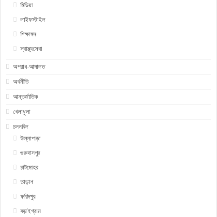
মিডিয়া
লাইফস্টাইল
শিক্ষাঙ্গন
স্বাস্থ্যসেবা
অপরাধ-আদালত
অর্থনীতি
আন্তর্জাতিক
খেলাধুলা
চলনবিল
উল্লাপাড়া
গুরুদাসপুর
চাটমোহর
তাড়াশ
ফরিদপুর
বড়াইগ্রাম