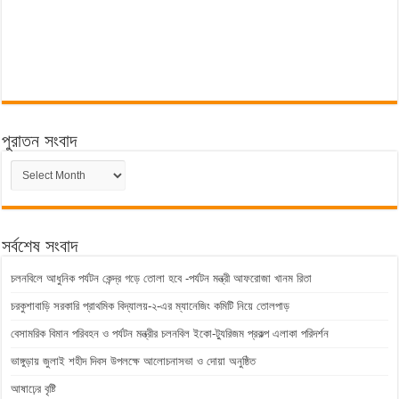
পুরাতন সংবাদ
পুরাতন
সংবাদ
সর্বশেষ সংবাদ
চলনবিলে আধুনিক পর্যটন কেন্দ্র গড়ে তোলা হবে -পর্যটন মন্ত্রী আফরোজা খানম রিতা
চরকুশাবাড়ি সরকারি প্রাথমিক বিদ্যালয়-২-এর ম্যানেজিং কমিটি নিয়ে তোলপাড়
বেসামরিক বিমান পরিবহন ও পর্যটন মন্ত্রীর চলনবিল ইকো-ট্যুরিজম প্রকল্প এলাকা পরিদর্শন
ভাঙ্গুড়ায় জুলাই শহীদ দিবস উপলক্ষে আলোচনাসভা ও দোয়া অনুষ্ঠিত
আষাঢ়ের বৃষ্টি