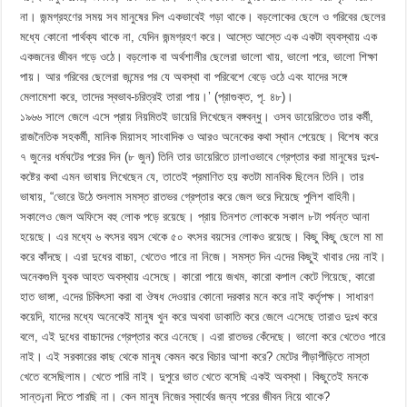
না। জন্মগ্রহণের সময় সব মানুষের দিল একভাবেই গড়া থাকে। বড়লোকের ছেলে ও গরিবের ছেলের
মধ্যে কোনো পার্থক্য থাকে না, যেদিন জন্মগ্রহণ করে। আস্তে আস্তে এক একটা ব্যবস্থায় এক
একজনের জীবন গড়ে ওঠে। বড়লোক বা অর্থশালীর ছেলেরা ভালো খায়, ভালো পরে, ভালো শিক্ষা
পায়। আর গরিবের ছেলেরা জন্মের পর যে অবস্থা বা পরিবেশে বেড়ে ওঠে এবং যাদের সঙ্গে
মেলামেশা করে, তাদের স্বভাব-চরিত্রই তারা পায়।’ (প্রাগুক্ত, পৃ. ৪৮)।
১৯৬৬ সালে জেলে এসে প্রায় নিয়মিতই ডায়েরি লিখেছেন বঙ্গবন্ধু। ওসব ডায়েরিতেও তার কর্মী,
রাজনৈতিক সহকর্মী, মানিক মিয়াসহ সাংবাদিক ও আরও অনেকের কথা স্থান পেয়েছে। বিশেষ করে
৭ জুনের ধর্মঘটের পরের দিন (৮ জুন) তিনি তার ডায়েরিতে ঢালাওভাবে গ্রেপ্তার করা মানুষের দুঃখ-
কষ্টের কথা এমন ভাষায় লিখেছেন যে, তাতেই প্রমাণিত হয় কতটা মানবিক ছিলেন তিনি। তার
ভাষায়, “ভোরে উঠে শুনলাম সমস্ত রাতভর গ্রেপ্তার করে জেল ভরে দিয়েছে পুলিশ বাহিনী।
সকালেও জেল অফিসে বহু লোক পড়ে রয়েছে। প্রায় তিনশত লোককে সকাল ৮টা পর্যন্ত আনা
হয়েছে। এর মধ্যে ৬ বৎসর বয়স থেকে ৫০ বৎসর বয়সের লোকও রয়েছে। কিছু কিছু ছেলে মা মা
করে কাঁদছে। এরা দুধের বাচ্চা, খেতেও পারে না নিজে। সমস্ত দিন এদের কিছুই খাবার দেয় নাই।
অনেকগুলি যুবক আহত অবস্থায় এসেছে। কারো পায়ে জখম, কারো কপাল কেটে গিয়েছে, কারো
হাত ভাঙ্গা, এদের চিকিৎসা করা বা ঔষধ দেওয়ার কোনো দরকার মনে করে নাই কর্তৃপক্ষ। সাধারণ
কয়েদি, যাদের মধ্যে অনেকেই মানুষ খুন করে অথবা ডাকাতি করে জেলে এসেছে তারাও দুঃখ করে
বলে, এই দুধের বাচ্চাদের গ্রেপ্তার করে এনেছে। এরা রাতভর কেঁদেছে। ভালো করে খেতেও পারে
নাই। এই সরকারের কাছ থেকে মানুষ কেমন করে বিচার আশা করে? মেটের পীড়াপীড়িতে নাস্তা
খেতে বসেছিলাম। খেতে পারি নাই। দুপুরে ভাত খেতে বসেছি একই অবস্থা। কিছুতেই মনকে
সান্ত¡না দিতে পারছি না। কেন মানুষ নিজের স্বার্থের জন্য পরের জীবন নিয়ে থাকে?