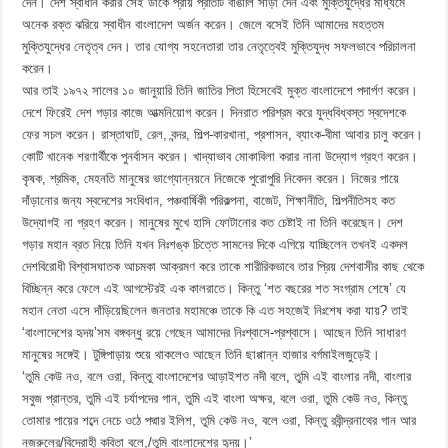
দেন। দেশ স্বাধীন করার সেই ডাকে প্রায় প্রতিটি বাঙালি সাড়া দেন এবং মুক্তিযুদ্ধের মাধ্যমে
অনেক রক্ত ঝরিয়ে স্বাধীন বাংলাদেশ অর্জন করেন। জেলে বসেই তিনি আমাদের মহত্তম
মুক্তিযুদ্ধের নেতৃত্ব দেন। তার যোগ্য সহনেতারা তার নেতৃত্বেই মুক্তিযুদ্ধ সফলভাবে পরিচালনা
করেন।
আর তাই ১৯৭২ সালের ১০ জানুয়ারি তিনি জাতির পিতা হিসেবেই মুক্ত বাংলাদেশে পদার্পণ করেন।
দেশে ফিরেই দেশ গড়ার কাজে আত্মনিয়োগ করেন। দিনরাত পরিশ্রম করে যুদ্ধবিধ্বস্ত স্বদেশকে
ফের সচল করেন। রাস্তাঘাট, রেল, বন্দর, শিল্প-কারখানা, প্রশাসন, ব্যাংক-বীমা আবার চালু করেন।
কোটি খানেক শরণার্থীকে পুনর্বাসন করেন। খাদ্যাভাব মোকাবিলা করার নানা উদ্যোগ গ্রহণ করেন।
কৃষক, শ্রমিক, মেহনতি মানুষের ভাগ্যোন্নয়নে নিজেকে পুরোপুরি নিবেদন করেন। নিজের পায়ে
দাঁড়ানোর জন্য স্বদেশের সংবিধান, পঞ্চবার্ষিকী পরিকল্পনা, বাজেট, শিক্ষানীতি, শিল্পনীতিসহ কত
উদ্যোগই না গ্রহণ করেন। মানুষের মুখে হাসি ফোটানোর কত চেষ্টাই না তিনি করেছেন। দেশ
গড়ার মহান ব্রত নিয়ে তিনি যখন নিঃশঙ্ক চিত্তে সামনের দিকে এগিয়ে যাচ্ছিলেন তখনই একদল
দেশবিরোধী বিশ্বাসঘাতক আচমকা আক্রমণ করে তাকে শারীরিকভাবে তার প্রিয় দেশবাসীর কাছ থেকে
বিচ্ছিন্ন করে ফেলে এই আগস্টেরই এক কালরাতে। কিন্তু ‘শত বছরের শত সংগ্রাম শেষে’ যে
মহান নেতা এসে দাঁড়িয়েছিলেন জনতার মহামঞ্চে তাকে কি এত সহজেই নিঃশেষ করা যায়? তাই
‘বাংলাদেশের হৃদয়’সম বঙ্গবন্ধু রয়ে গেছেন আমাদের নিঃশ্বাসে-প্রশ্বাসে। আছেন তিনি সাধারণ
মানুষের সঙ্গেই। টুঙ্গিপাড়ায় শুয়ে থাকলেও আছেন তিনি ছাপ্পান্ন হাজার বর্গমাইলজুড়েই।
‘তুমি কেউ নও, বলে ওরা, কিন্তু বাংলাদেশের আড়াইশত নদী বলে, তুমি এই বাংলার নদী, বাংলার
সবুজ প্রান্তর, তুমি এই চর্যাপদের গান, তুমি এই বাংলা অক্ষর, বলে ওরা, তুমি কেউ নও, কিন্তু
তোমার পায়ের শব্দে নেচে ওঠে পদ্মার ইলিশ, তুমি কেউ নও, বলে ওরা, কিন্তু রবীন্দ্রনাথের গান আর
নজরুলের/বিদ্রোহী কবিতা বলে,/তুমি বাংলাদেশের হৃদয়।’