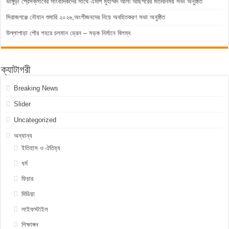
ভাঙ্গুড়া প্রেসক্লাবের সাংবাদিকদের সাথে এমপি মুহাম্মদ আলী আছগরের মতবিনিময় সভা অনুষ্ঠিত
সিরাজগঞ্জে নৌযান শুমারি ২০২৬,অংশীজনদের নিয়ে অবহিতকরণ সভা অনুষ্ঠিত
উল্লাপাড়া পৌর শহরে চলমান ড্রেন – সড়ক নির্মানে বিলম্ব
ক্যাটাগরী
Breaking News
Slider
Uncategorized
অন্যান্য
ইতিহাস ও ঐতিহ্য
ধর্ম
ফিচার
মিডিয়া
লাইফস্টাইল
শিক্ষাঙ্গন