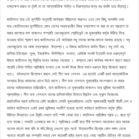
হস্তক্ষেপ করবে না (যদি না তা আন্তর্জাতিক শান্তি ও নিরাপত্তার জন্য বড় হুমকি হয়ে দাঁড়ায়)।
‎জাতিসংঘ তার এই মূলনীতি অনুযায়ী কার্যক্রম পরিচালনা করলেও এতে বেশ কিছু অসঙ্গতি দেখা
যায়।জাতিসংঘের মূলনীতিতে কোন দেশের অভ্যন্তরীণ বিষয় হস্তক্ষেপ না করা বা বল প্রয়োগ না
করার ব্যাপারে বলা থাকলেও সম্প্রতি ভেনেজুয়েলা প্রেসিডেন্ট কে যুক্তরাষ্ট্র কর্তৃক উঠিয়ে নিয়ে
যাওয়ার ঘটনা প্রমাণ করে জাতিসংঘের এই কার্যক্রম শুধু তাদের কাগজ-কলমে আবদ্ধ রয়েছে। শুধু
ভেনেজুয়েলা নয় আজ মধ্যপ্রাচ্য উত্তপ্ত। এ বিষয়ে জাতিসংঘ কার্যত নীরব। শুধু তাই নয়,
রাশিয়া-ইউক্রেন যুদ্ধ, ইজরাঈল- ফিলিস্তিন সংঘাত, রোহিঙ্গা সংকট ইত্যাদি নানা গুরুত্বপূর্ণ
বিষয়ে জাতিসংঘ শুধু বিবৃতির মধ্যে আবদ্ধ থেকেছে । বাস্তবে কোন কার্যকর পদক্ষেপ গ্রহণ করতে
পারেনি।‎বিশ্ব শান্তি প্রতিষ্ঠায় সংঘাত এবং সংকট উভয় দিকে সমান গুরুত্ব দিয়ে বিবেচনা করতে
হবে। ঘটনাগুলো বিশ্লেষণ করলে সেই লীগ অফ নেশনস এর মতোই একটি ব্যর্থ আন্তর্জাতিক
সংস্থার চিত্র আমাদের চোখে উঠে আসে। লীগ অফ নেশনসে যুক্তরাষ্ট্র অংশগ্রহণ না করায়
তাদের অভিভাবকত্ব হারিয়েছিল, তবে জাতিসংঘ তে যুক্তরাষ্ট্র থাকলেও তার ভূমিকা অনেকটাই
প্রশ্নবিদ্ধ। লীগ অফ নেশনসে তাদের চালিকাশক্তি হিসাবে ব্রিটেন এবং ফ্রান্স নিজেদের
রাজনৈতিক স্বার্থ হাসিলের চেষ্টা করেছিল তেমনি যুক্তরাষ্ট্রসহ ভেটো প্রদানকারী স্থায়ী পাঁচটি দেশ ও
বর্তমান জাতিসংঘে একই রকম ভূমিকায় অবতীর্ণ হয়েছে বলেই বর্তমানে জাতিসংঘ কর্তৃক গৃহীত
বিভিন্ন সিদ্ধান্ত এবং বিবৃতি দেখলে তাই স্পষ্ট বোঝা যায়। জাতিসংঘ প্রতিষ্ঠার প্রায় ৮১ বছর পূর্ণ
হতে যাচ্ছে। সময়টা একেবারে কম না। প্রতিবছর একটি করে শীর্ষ সম্মেলন আয়োজন করে আমরা
অনেক ভালো কথা বলি বা শুনি,কিন্তু এগুলো বৃহৎ অর্থে উন্নয়নশীল বিশ্বের কোন মঙ্গল ডেকে
আনতে পারেনি বরং সম্প্রতি সময়ে বেশ কয়েকটি রাষ্ট্র ধ্বংস হয়ে গেছে প্রাচীন ঐতিহ্য নষ্ট হয়েছে