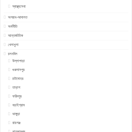
স্বাস্থ্যসেবা
অপরাধ-আদালত
অর্থনীতি
আন্তর্জাতিক
খেলাধুলা
চলনবিল
উল্লাপাড়া
গুরুদাসপুর
চাটমোহর
তাড়াশ
ফরিদপুর
বড়াইগ্রাম
ভাঙ্গুড়া
রায়গঞ্জ
শাহজাদপুর