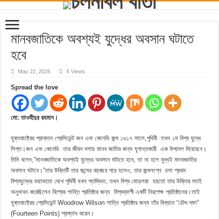
মানবজাতিকে অবশ্যই যুদ্ধের অবসান ঘটাতে
হবে
May 22, 2026
6 Views
Spread the love
মো: তাওহীদুর রহমান।
‎যুক্তরাষ্ট্রের প্রাক্তন প্রেসিডেন্ট জন এফ কেনেডি জন্ম ১৯১৭ সালে,পৃথিবী তখন ১ম বিশ্ব যুদ্ধে
লিপ্ত।জন এফ কেনেডি তার জীবন দশায় মানব জাতির জন্য যুগান্তকারী এক উপদেশ দিয়েছেন।
তিনি বলেন,‎​”মানবজাতিকে অবশ্যই যুদ্ধের অবসান ঘটাতে হবে, তা না হলে যুদ্ধই মানবজাতির
অবসান ঘটাবে।”‎তার উক্তিটি তার জন্মের বহুবছর পরে হলেও, তার জন্মলগ্নে চলা প্রথম
বিশ্বযুদ্ধের ভয়াবহতা দেখে পৃথিবী যখন স্তম্ভিত, তখন বিশ্ব মোড়লরা হয়তো তার উক্তির মতই
অনুধাবন করেছিলেন বিশ্বের শান্তি প্রতিষ্ঠার জন্য বিশ্বব্যাপী একটি নিরপেক্ষ প্রতিষ্ঠানের।তাই
যুক্তরাষ্ট্রের প্রেসিডেন্ট Woodrow Wilson শান্তি প্রতিষ্ঠার জন্য তাঁর বিখ্যাত “চৌদ্দ দফা”
(Fourteen Points) প্রস্তাব করেন।