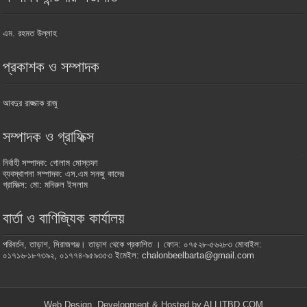
এম. রহমত উল্লাহ
প্রকাশক ও সম্পাদক
আবদুর রাজ্জাক রাজু
সম্পাদক ও গ্রাফিক্স
নির্বাহী সম্পাদক: গোলাম মোস্তফা
ব্যবস্থাপনা সম্পাদক: এস.এম সনজু কাদের
গ্রাফিক্স: মো: মনিরুল ইসলাম
বার্তা ও বাণিজ্যিক কার্যালয়
পরিবর্তন, তাড়াশ, সিরাজগঞ্জ। তাড়াশ থেকে প্রকাশিত । ফোন: ০৭৫২৮-৫৬২৮৩ মোবাইল:
০১৭১৬-১৮৭৩৯২, ০১৭৭৪-৯৫৯৩৫৩ ইমেইল: chalonbeelbarta@gmail.com
Web Design, Development & Hosted by ALLITBD.COM