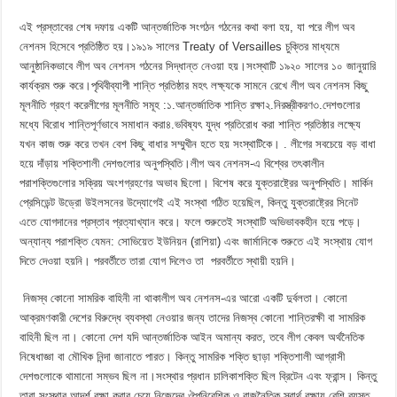
‎এই প্রস্তাবের শেষ দফায় একটি আন্তর্জাতিক সংগঠন গঠনের কথা বলা হয়, যা পরে লীগ অব
নেশনস হিসেবে প্রতিষ্ঠিত হয়।‎১৯১৯ সালের Treaty of Versailles চুক্তির মাধ্যমে
আনুষ্ঠানিকভাবে লীগ অব নেশনস গঠনের সিদ্ধান্ত নেওয়া হয়।‎সংস্থাটি ১৯২০ সালের ১০ জানুয়ারি
কার্যক্রম শুরু করে।পৃথিবীব্যাপী শান্তি প্রতিষ্ঠার মহৎ লক্ষ্যকে সামনে রেখে লীগ অব নেশনস কিছু
মূলনীতি গ্রহণ করে‎লীগের মূলনীতি সমূহ :‎১.আন্তর্জাতিক শান্তি রক্ষা‎২.নিরস্ত্রীকরণ‎৩.দেশগুলোর
মধ্যে বিরোধ শান্তিপূর্ণভাবে সমাধান করা‎৪.ভবিষ্যৎ যুদ্ধ প্রতিরোধ করা ‎শান্তি প্রতিষ্ঠার লক্ষ্যে
যখন কাজ শুরু করে তখন বেশ কিছু বাধার সম্মুখীন হতে হয় সংস্থাটিকে। . লীগের সবচেয়ে বড় বাধা
হয়ে দাঁড়ায় শক্তিশালী দেশগুলোর অনুপস্থিতি।‎​লীগ অব নেশনস-এ বিশ্বের তৎকালীন
পরাশক্তিগুলোর সক্রিয় অংশগ্রহণের অভাব ছিলো। বিশেষ করে ​যুক্তরাষ্ট্রের অনুপস্থিতি। মার্কিন
প্রেসিডেন্ট উড্রো উইলসনের উদ্যোগেই এই সংস্থা গঠিত হয়েছিল, কিন্তু যুক্তরাষ্ট্রের সিনেট
এতে যোগদানের প্রস্তাব প্রত্যাখ্যান করে। ফলে শুরুতেই সংস্থাটি অভিভাবকহীন হয়ে পড়ে।
অন্যান্য পরাশক্তি যেমন: সোভিয়েত ইউনিয়ন (রাশিয়া) এবং জার্মানিকে শুরুতে এই সংস্থায় যোগ
দিতে দেওয়া হয়নি। পরবর্তীতে তারা যোগ দিলেও তা পরবর্তীতে স্থায়ী হয়নি।
‎​‎ নিজস্ব কোনো সামরিক বাহিনী না থাকা‎​লীগ অব নেশনস-এর আরো একটি দুর্বলতা। কোনো
আক্রমণকারী দেশের বিরুদ্ধে ব্যবস্থা নেওয়ার জন্য তাদের নিজস্ব কোনো শান্তিরক্ষী বা সামরিক
বাহিনী ছিল না। কোনো দেশ যদি আন্তর্জাতিক আইন অমান্য করত, তবে লীগ কেবল অর্থনৈতিক
নিষেধাজ্ঞা বা মৌখিক নিন্দা জানাতে পারত। কিন্তু সামরিক শক্তি ছাড়া শক্তিশালী আগ্রাসী
দেশগুলোকে থামানো সম্ভব ছিল না।‎​সংস্থার প্রধান চালিকাশক্তি ছিল ব্রিটেন এবং ফ্রান্স। কিন্তু
তারা সংস্থার আদর্শ রক্ষা করার চেয়ে নিজেদের ঔপনিবেশিক ও রাজনৈতিক স্বার্থ রক্ষায় বেশি ব্যস্ত