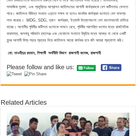
কোন বিষয়গুলোকে জাতিসংঘ গুরুত্ব দেবে এ নিয়ে আলোচনার সময় হয়েছে। মানবাধিকার,
সামাজিক সুরক্ষা, এবং প্রযুক্তির আগ্রাসন জাতিসংঘের আগামী কার্যক্রমকে বেশ জটিলতায় ফেলতে
পারে। জাতিসংঘ বিভিন্ন সংঘাত এড়াতে সক্ষম না হলেও মানবিক কার্যক্রম গুলোতে বেশ সাফল্য
লাভ করেছে। MDG, SDG, ত্রাণ কার্যক্রম, ইত্যাদি উদ্যোগগুলো বেশ ভালোভাবেই চালিয়ে
যাচ্ছে। আগামীর পৃথিবীর জটিলতা গুলোকে সামনে রেখে, পৃথিবীর পরাশক্তি গুলোর মধ্যে রাজনৈতিক
ভারসাম্য, জলবায়ু পরিবর্তন চ্যালেঞ্জ এবং যেকোনো সংঘাতে বিবৃতির মধ্যে আবদ্ধ না থেকে একটি
সুন্দর আগামী বিশ্ব গড়ার প্রত্যয় নিয়ে জাতিসংঘ আরো কার্যকর হবে বলি আমরা প্রত্যাশা করি।
মো: তাওহীদুর রহমান, শিক্ষার্থী অর্থনীতি বিভাগ রাজশাহী কলেজ, রাজশাহী
Please follow and like us:
Related Articles