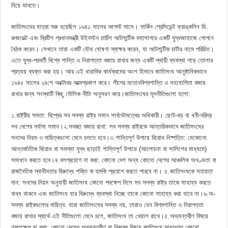
নিয়ে ভাবতে।
‎​‎​জাতিসংঘের যাত্রা শুরু হয়েছিল ১৯৪১ সালের আগস্ট মাসে। মার্কিন প্রেসিডেন্ট ফ্রাঙ্কলিন ডি.
রুজভেল্ট এবং ব্রিটিশ প্রধানমন্ত্রী উইনস্টন চার্চিল আটলান্টিক মহাসাগরে একটি যুদ্ধজাহাজে গোপনে
বৈঠক করেন। সেখানে তারা একটি যৌথ ঘোষণা স্বাক্ষর করেন, যা আটলান্টিক চার্টার নামে পরিচিত।
এতে যুদ্ধ-পরবর্তী বিশ্বে শান্তি ও নিরাপত্তা বজায় রাখার জন্য একটি স্থায়ী ব্যবস্থা গড়ে তোলার
প্রত্যয় ব্যক্ত করা হয়। আর এই ধারাবিক কার্যক্রমের অংশ হিসাবে জাতিসংঘ আনুষ্ঠানিকভাবে
১৯৪৫ সালের ২৪শে অক্টোবর আত্মপ্রকাশ করে। লীগের মতোনবিশ্বশান্তি ও সহযোগিতা বজায়
রাখার জন্য সংস্থাটি কিছু মৌলিক নীতি অনুসরণ করে।জাতিসংঘের মূলনীতিগুলো হলো:
‎‎১.​রাষ্ট্রীয় সমতা: বিশ্বের সব সদস্য রাষ্ট্র সমান সার্বভৌমত্বের অধিকারী। ছোট-বড় বা ধনী-দরিদ্র
সব দেশের মর্যাদা সমান।‎২.​সদচ্ছা বজায় রাখা: সব সদস্য রাষ্ট্রকে আন্তরিকভাবে জাতিসংঘের
সনদের নিয়ম ও দায়িত্বগুলো মেনে চলতে হবে।‎৩.​শান্তিপূর্ণ উপায়ে বিরোধ নিষ্পত্তি: যেকোনো
আন্তর্জাতিক বিরোধ বা সমস্যা যুদ্ধ ছাড়াই শান্তিপূর্ণ উপায়ে (আলোচনা বা সালিশের মাধ্যমে)
সমাধান করতে হবে।‎৪.​বলপ্রয়োগ না করা: কোনো দেশ অন্য কোনো দেশের আঞ্চলিক অখণ্ডতা বা
রাজনৈতিক স্বাধীনতার বিরুদ্ধে শক্তি বা হুমকি প্রয়োগ করতে পারবে না।‎ ৫.​জাতিসংঘকে সহায়তা
দান: সনদের নিয়ম অনুযায়ী জাতিসংঘ কোনো পদক্ষেপ নিলে সব সদস্য রাষ্ট্র তাকে সাহায্য করতে
বাধ্য থাকবে এবং জাতিসংঘ যার বিরুদ্ধে ব্যবস্থা নিচ্ছে তাকে কোনো সাহায্য করা যাবে না।‎৬.​অ-
সদস্য রাষ্ট্রগুলোর দায়িত্ব: যারা জাতিসংঘের সদস্য নয়, তারাও যেন বিশ্বশান্তি ও নিরাপত্তা
বজায় রাখার স্বার্থে এই নীতিগুলো মেনে চলে, জাতিসংঘ তা খেয়াল রাখে।‎৫.​অভ্যন্তরীণ বিষয়ে
হস্তক্ষেপ না করা: কোনো দেশের অভ্যন্তরীণ বা নিজস্ব বিষয়ে জাতিসংঘ সাধারণত কোনো