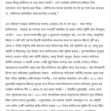
হয়েছে কিন্তু জাতিসংঘ তা বন্ধ করতে পারেনি। এমন অবস্থায় জাতিসংঘর ভবিষ্যৎ নিয়ে
নানামহলে নানা প্রশ্নের জন্ম দিচ্ছে। জাতিসংঘের সাবেক মহাসচিব বান কি মুন সতর্ক করে বলেছেন
যে, “জাতিসংঘ কার্যকারিতা হারানোর দিকে এগোচ্ছে “
‎‎এত অভিযোগ সত্ত্বেও জাতিসংঘের সফল্য একেবারে নেই তা বলা ভুল। আজ পর্যন্ত
জাতিসংঘের সবচেয়ে বড় সাফল্য হলো সংস্থাটি প্রতিষ্ঠার পর আজও পর্যন্ত পৃথিবী কোন বিশ্বযুদ্ধ
দেখেনি। ১৯৯০ সালের উপসাগরীয় যুদ্ধ ও কুয়েতকে শত্রুমুক্ত করা, এল সাল ভাদর, কমফুসিয়া
কিম্বা না মেবি আই পরস্পর বিরোধী রাজনৈতিক দলগুলোর মাঝে সব স্থানের পরিবেশ সৃষ্টি করে
দেওয়া ও শান্তি ফর্মুলায় রাজি করানোর মতো ঘটনার মধ্য দিয়ে এটা প্রমাণিত হয় যে, স্নায়ু যুদ্ধ
পরবর্তী যে বিষয়বস্তু গড়ে উঠেছে তাতে জাতিসংঘের একটা ভূমিকা রয়েছে। যুগোস্লাভিয়ার গৃহযুদ্ধ
থামাতে সেখানে শান্তি রক্ষা বাহিনী পাঠানো, কমফু সিআই গৃহযুদ্ধ ঠেকাতে সেখানে জাতিসংঘ
বাহিনী মোতায়েন ও পরবর্তী সেখানে একটি সুষ্ঠু নির্বাচন সম্পন্ন করা এমনকি নেপালেও নির্বাচন
আয়োজনের সহযোগিতা করার মধ্য দিয়ে জাতিসংষ তার ভূমিকা পালন করে যাচ্ছে। সারা বিশ্বব্যাপী
বিশেষ করে আফ্রিকায় যুদ্ধবিধ্বস্ত অঞ্চলে জাতিসংঘের শান্তিরক্ষা বাহিনীর মোতায়ন করার মধ্য
দিয়ে শান্তি প্রতিষ্ঠার একটি উদ্যোগ লক্ষণীয়। তবে ব্যর্থতার পাল্লাটাও বেশ ভারী। ২০০১ সালে
যুক্তরাষ্ট্র সন্ত্রাসের বিরুদ্ধে যুদ্ধের অংশ হিসেবে আফগানিস্তানের হামলা চালিয়েছে যুদ্ধের শুরু
হয়েছিল জাতিসংঘ দীর্ঘ ২০ বছরও তা বন্ধ করতে পারেনি।। পরবর্তীতে যুক্তরাষ্ট্র সেখান থেকে
সেনা প্রত্যাহার করে নেয়। ২০১১ সালে মানবাধিকার রক্ষার হস্তক্ষেপের অভিযোগ তুলে লিবিয়ায়
বিমান হামলা চালায় যুক্তরাষ্ট্র ও যুক্তরাজ্য এই হামলায় গাদ্দাফি ক্ষমতাচ্যুত হন এবং রাষ্ট্রটি
এখন কার্যত একটি অকার্যকর রাষ্ট্রে পরিণত হয়েছে।‎২১ শতকে জাতিসংঘের ভূমিকা কি হওয়া উচিত