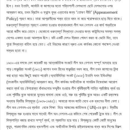
ছিল। যখন ইতালি, জার্মানি বা জাপানের মতো শক্তিশালী দেশগুলো ছোট দেশগুলোর ওপর
আক্রমণ করে, তখন ব্রিটেন ও ফ্রান্স যুদ্ধ এড়ানোর জন্য “তোষণ নীতি” (Appeasement
Policy) গ্রহণ করে। তারা আগ্রাসীদের শক্ত হাতে দমন না করে পরোক্ষভাবে ছাড় দিতে থাকে।‎
গুরুত্বপূর্ণ সিদ্ধান্ত গ্রহণে একমত হওয়ার বাধ্যবাধকতা ​লীগ অব নেশনস এর কার্য পদ্ধতিকে
আরো জটিল করে তোলে। যেকোনো গুরুত্বপূর্ণ সিদ্ধান্ত নেওয়ার জন্য কাউন্সিলের সমস্ত সদস্য
দেশের একমত হওয়া আবশ্যক ছিল। যদি একটি দেশও দ্বিমত পোষণ করত বা ভেটো দিত, তবে
পুরো সিদ্ধান্ত বাতিল হয়ে যেত। এই নিয়মের কারণে দ্রুত এবং কার্যকর কোনো পদক্ষেপ নেওয়া
সম্ভব হতো না।
‎১৯৩০-এর দশকে বেশ কয়েকটি বড় আন্তর্জাতিক সংকটে লীগ অব নেশনস সম্পূর্ণ অসহায় হয়ে
পড়ে।মাঞ্চুরিয়া সংকট (১৯৩১) জাপান যখন চীনের মাঞ্চুরিয়া দখল করে, লীগ তখন জাপানের নিন্দা
করা ছাড়া আর কিছুই করতে পারেনি।অ্যাবিসিনিয়া সংকট (১৯৩৫) ইতালি যখন ইথিওপিয়া
(তৎকালীন অ্যাবিসিনিয়া) আক্রমণ করে, লীগ কার্যকর অর্থনৈতিক বা সামরিক নিষেধাজ্ঞা আরোপ
করতে ব্যর্থ হয়।‎উপরোক্ত বাঁধাগুলোর সম্মুখীন হওয়ায় লীগ পৃথিবীব্যাপী শান্তি প্রতিষ্ঠায় ব্যর্থ হয়
এবং পৃথিবীর বুকে আবারো যুদ্ধের দামামা বেজে ওঠে, শুরু হয় পৃথিবীর বুকে আরও একটি রক্তক্ষয়
অধ্যায় দ্বিতীয় বিশ্বযুদ্ধ (১৯৩৯-১৯৪৫)। আবারো মানব জাতি দেখে এক ধ্বংসের নীলা খেলা।‎
লীগ অব নেশনস-এর ব্যর্থতা থেকে শিক্ষা নিয়ে আজকের জাতিসংঘ ( UN)-এর জন্ম।‎ দ্বিতীয়
বিশ্বযুদ্ধ শুরু হওয়ার সাথে সাথেই লীগ অব নেশনস-এর কফিনে শেষ পেরেকটি ঠুকে যায়। লীগ যে
বিশ্বশান্তি বজায় রাখতে সম্পূর্ণ ব্যর্থ, তা প্রমাণিত হয়ে যায়। বিশ্বজুড়ে কোটি কোটি মানুষের
মৃত্যু, পারমাণবিক বোমার ধ্বংসলীলা এবং অর্থনৈতিক বিপর্যয় রাষ্ট্রনায়কদের বাধ্য করে লিগের বিকল্প