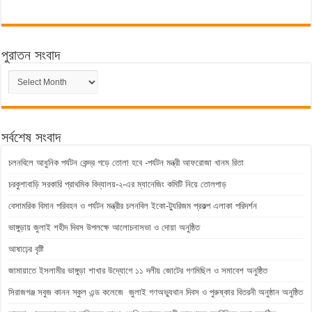
পুরাতন সংবাদ
পুরাতন
সংবাদ
সর্বশেষ সংবাদ
চলনবিলে আধুনিক পর্যটন কেন্দ্র গড়ে তোলা হবে -পর্যটন মন্ত্রী আফরোজা খানম রিতা
চরকুশাবাড়ি সরকারি প্রাথমিক বিদ্যালয়-২-এর ম্যানেজিং কমিটি নিয়ে তোলপাড়
বেসামরিক বিমান পরিবহন ও পর্যটন মন্ত্রীর চলনবিল ইকো-ট্যুরিজম প্রকল্প এলাকা পরিদর্শন
ভাঙ্গুড়ায় জুলাই শহীদ দিবস উপলক্ষে আলোচনাসভা ও দোয়া অনুষ্ঠিত
আষাঢ়ের বৃষ্টি
জামায়াতে ইসলামীর ভাঙ্গুড়া শাখার উদ্যোগে ১১ দলীয় জোটের গণমিছিল ও সমাবেশ অনুষ্ঠিত
সিরাজগঞ্জ সবুজ কানন স্কুল এন্ড কলেজে জুলাই গণঅভ্যুথান দিবস ও পুরুষ্কার বিতরনী অনুষ্ঠান অনুষ্ঠিত