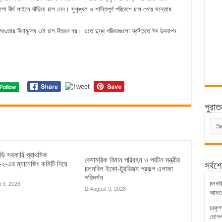
ো দীর্ঘ লাইনে দাঁড়িয়ে চাল নেন। সুশৃঙ্খল ও শান্তিপূর্ণ পরিবেশে চাল পেয়ে সন্তোষ
র আওতায় বিনামূল্যে এই চাল বিতরণ হয়। এতে দুস্থ পরিবারগুলো স্বস্তিতে ঈদ উদযাপন
পুরাত
পুরাত
সংবাদ
াড়ি সরকারি প্রাথমিক
বেসামরিক বিমান পরিবহন ও পর্যটন মন্ত্রীর
য়-২-এর ম্যানেজিং কমিটি নিয়ে
সর্বশ
চলনবিল ইকো-ট্যুরিজম প্রকল্প এলাকা
পরিদর্শন
চলনবিল
 9, 2026
August 9, 2026
আফরো
চরকুশ
তোলপ