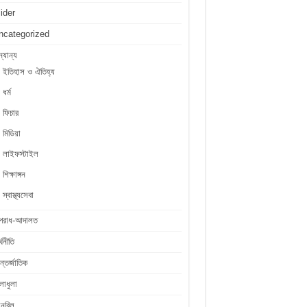
lider
ncategorized
্যান্য
ইতিহাস ও ঐতিহ্য
ধর্ম
ফিচার
মিডিয়া
লাইফস্টাইল
শিক্ষাঙ্গন
স্বাস্থ্যসেবা
পরাধ-আদালত
্থনীতি
্তর্জাতিক
লাধুলা
লনবিল