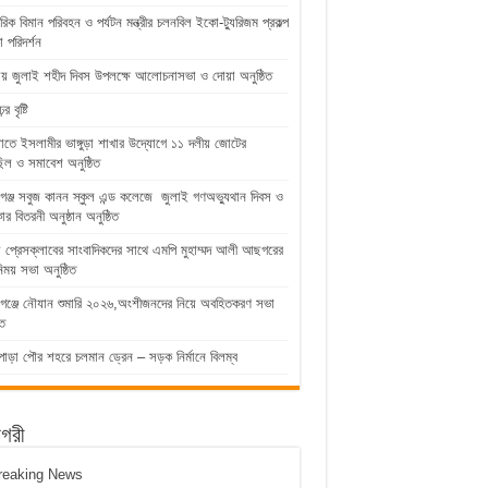
রিক বিমান পরিবহন ও পর্যটন মন্ত্রীর চলনবিল ইকো-ট্যুরিজম প্রকল্প
 পরিদর্শন
ুড়ায় জুলাই শহীদ দিবস উপলক্ষে আলোচনাসভা ও দোয়া অনুষ্ঠিত
 বৃষ্টি
়াতে ইসলামীর ভাঙ্গুড়া শাখার উদ্যোগে ১১ দলীয় জোটের
িল ও সমাবেশ অনুষ্ঠিত
গঞ্জ সবুজ কানন স্কুল এন্ড কলেজে জুলাই গণঅভ্যুথান দিবস ও
কার বিতরনী অনুষ্ঠান অনুষ্ঠিত
ুড়া প্রেসক্লাবের সাংবাদিকদের সাথে এমপি মুহাম্মদ আলী আছগরের
িময় সভা অনুষ্ঠিত
গঞ্জে নৌযান শুমারি ২০২৬,অংশীজনদের নিয়ে অবহিতকরণ সভা
িত
পাড়া পৌর শহরে চলমান ড্রেন – সড়ক নির্মানে বিলম্ব
াগরী
reaking News