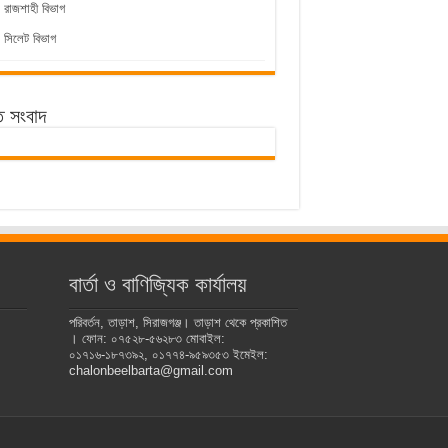
রাজশাহী বিভাগ
সিলেট বিভাগ
ে সংবাদ
বার্তা ও বাণিজ্যিক কার্যালয়
পরিবর্তন, তাড়াশ, সিরাজগঞ্জ। তাড়াশ থেকে প্রকাশিত
। ফোন: ০৭৫২৮-৫৬২৮৩ মোবাইল:
০১৭১৬-১৮৭৩৯২, ০১৭৭৪-৯৫৯৩৫৩ ইমেইল:
chalonbeelbarta@gmail.com