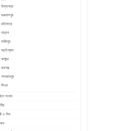
উল্লাপাড়া
গুরুদাসপুর
চাটমোহর
তাড়াশ
ফরিদপুর
বড়াইগ্রাম
ভাঙ্গুড়া
রায়গঞ্জ
শাহজাদপুর
সিংড়া
িতে সংবাদ
তীয়
রী ও শিশু
রবাস