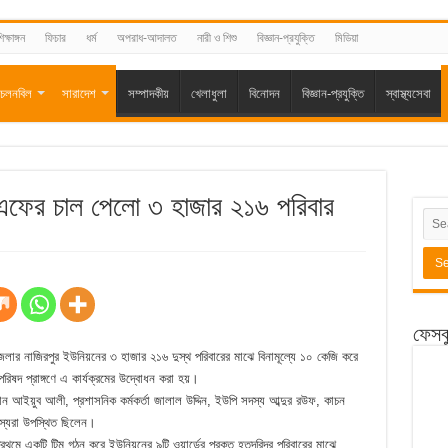
িক্ষাঙ্গন
ফিচার
ধর্ম
অপরাধ-আদালত
নারী ও শিশু
বিজ্ঞান-প্রযুক্তি
মিডিয়া
চলনবিল
সারাদেশ
সম্পাদকীয়
খেলাধুলা
বিনোদন
বিজ্ঞান-প্রযুক্তি
স্বাস্থ্যসেবা
জিএফের চাল পেলো ৩ হাজার ২১৬ পরিবার
ফেসব
লার নাজিরপুর ইউনিয়নের ৩ হাজার ২১৬ দুস্থ পরিবারের মাঝে বিনামূল্যে ১০ কেজি করে
িষদ প্রাঙ্গণে এ কার্যক্রমের উদ্বোধন করা হয়।
ান আইয়ুব আলী, প্রশাসনিক কর্মকর্তা জালাল উদ্দিন, ইউপি সদস্য আব্দুর রউফ, কাচন
স্যরা উপস্থিত ছিলেন।
্রথমে একটি টিম গঠন করে ইউনিয়নের ৯টি ওয়ার্ডের প্রকৃত হতদরিদ্র পরিবারের মাঝে