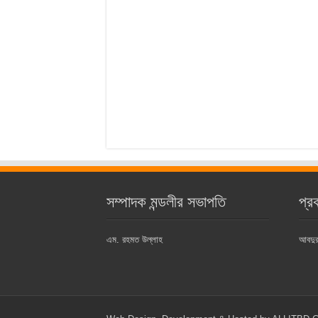
সম্পাদক মন্ডলীর সভাপতি
প্র
এম. রহমত উল্লাহ
আবদুর 