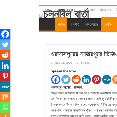
লাইফস্টাইল
স্বাস্থ্যসেবা
শ
SUNDAY , 9 AUGUST 2026
জাতীয়
রাজনীতি
আন্তর্জাতিক
অর্থনীতি
গুরুদাসপুরের নাজিরপুরে ভি
May 22, 2026
8 Views
Spread the love
গুরুদাসপুর (নাটোর) প্রতিনিধি.
পবিত্র ঈদুল আজহাকে সামনে রেখে নাটোরের গুরুদাসপুর উপজে
চাল বিতরণ করা হয়েছে। মঙ্গলবার সকালে নাজিরপুর ইউনিয়ন পর
উদ্বোধনকালে ট্যাগ অফিসার মো. আব্দুল্লাহ, ইউপি চেয়ারম্য
প্রামাণিক, শাহরিয়ার নাজনীনসহ পুলিশ ও আনসার বাহিনীর সদ
ইউপি চেয়ারম্যান আইয়ুব আলী বলেন, ‘অনিয়ম-দূর্নীতি বন্ধে প