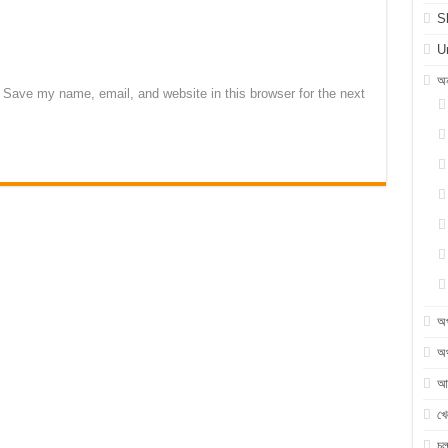
S
U
অন
Save my name, email, and website in this browser for the next
অ
অর
আন
খে
চ