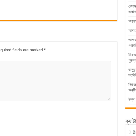
বেসাম
এলাকা
ভাঙ্গ
আষাঢ়ের
জামায
গণমিছ
quired fields are marked
*
সিরাজ
পুরুষ্
ভাঙ্গ
মতবিন
সিরাজ
অনুষ্ঠ
উল্লা
ক্যাট
B