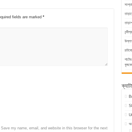
সাপ্ত
তাড়াশ
quired fields are marked
*
তাড়া
নন্দীগ
উল্লা
চাটম
পাটের
কৃষকে
ক্যাট
B
S
U
অন
Save my name, email, and website in this browser for the next