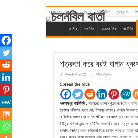
লাইফস্টাইল
স্বাস্থ্যসেবা
শিক
FRIDAY , 7 AUGUST 2026
জাতীয়
রাজনীতি
আন্তর্জাতিক
অর্থনীতি
শত্রুতা করে বরই বাগান ধ্বং
March 8, 2022
560 Views
Spread the love
গুরুদাসপুর প্রতিনিধি :
নাটোরের গুরুদাসপুরের বরইয়ের এলাকা খ
হোসেন খলিফার ছেলে মো. লিটনের বাগান। বাগানে উন্নজাতের
পারিবারিক কলহের জেরে গত শনিবার ভোররাতে তার দাদা সাবেক
ইউসুফ খলিফা মুঠোফোন রিসিভ করেননি। তবে শামসুল এ অভিয
জানান, লিটনের বংশে জমিজমা নিয়ে বিরোধ আছে। হয়তো তাদ
করে। গাছের সাথে শত্রুতা কেউ ভালো চোখে দেখছে না। গুর