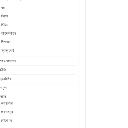
ধর্ম
ফিচার
মিডিয়া
লাইফস্টাইল
শিক্ষাঙ্গন
স্বাস্থ্যসেবা
পরাধ-আদালত
্থনীতি
্তর্জাতিক
লাধুলা
লনবিল
উল্লাপাড়া
গুরুদাসপুর
চাটমোহর