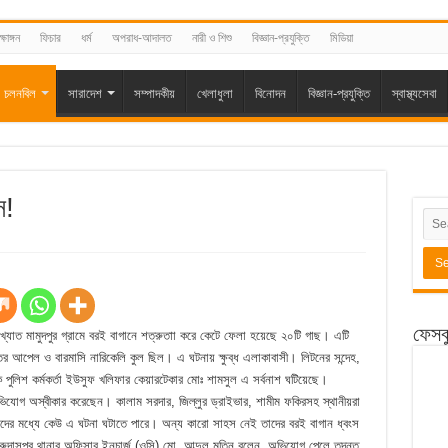
্ষাঙ্গন
ফিচার
ধর্ম
অপরাধ-আদালত
নারী ও শিশু
বিজ্ঞান-প্রযুক্তি
মিডিয়া
চলনবিল
সারাদেশ
সম্পাদকীয়
খেলাধুলা
বিনোদন
বিজ্ঞান-প্রযুক্তি
স্বাস্থ্যসেবা
স!
ফেসব
্যাত মামুদপুর গ্রামে বরই বাগানে শত্রুতাা করে কেটে ফেলা হয়েছে ২০টি গাছ। এটি
 আপেল ও বারমাসি নারিকেলি কুল ছিল। এ ঘটনায় ক্ষুব্ধ এলাকাবাসী। লিটনের সন্দেহ,
 পুলিশ কর্মকর্তা ইউসুফ খলিফার কেয়ারটেকার মোঃ শামসুল এ সর্বনাশ ঘটিয়েছে।
োগ অস্বীকার করেছেন। কালাম সরদার, জিল্লুর ড্রাইভার, শামীম ফকিরসহ স্থানীয়রা
ের মধ্যে কেউ এ ঘটনা ঘটাতে পারে। অন্য কারো সাহস নেই তাদের বরই বাগান ধ্বংস
ুদাসপুর থানার অফিসার ইনচার্জ (ওসি) মো. আব্দুল মতিন বলেন, অভিযোগ পেলে তদন্ত