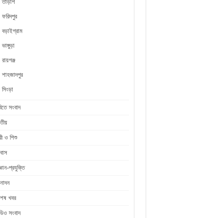
তাড়াশ
ফরিদপুর
বড়াইগ্রাম
ভাঙ্গুড়া
রায়গঞ্জ
শাহজাদপুর
সিংড়া
িতে সংবাদ
তীয়
রী ও শিশু
রবাস
জ্ঞান-প্রযুক্তি
নোদন
শেষ খবর
ডিও সংবাদ