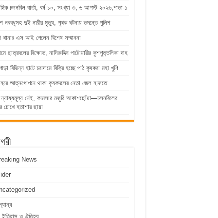
াহিক চলনবিল বার্তা, বর্ষ ১০, সংখ্যা ৩, ৬ আগস্ট ২০২৬,পাতা-১
ে নববধূসহ দুই নারীর মৃত্যু, পৃথক ঘটনায় তদন্তে পুলিশ
শ থানার এস আই পেলেন বিশেষ সম্মাননা
্রামে ছাত্রদলের বিক্ষোভ, নাসিরুদ্দিন পাটোয়ারীর কুশপুত্তলিকা দাহ
পাড়া বিভিন্ন হাটে চরাদামে বিক্রি হচ্ছে পাঠ কৃষকরা মহা খুশি
োহরে আত্নগোপনে থাকা কৃষকদলের নেতা জেল হাজতে
 ন্যায্যমূল্য নেই, কামলার মজুরি আকাশছোঁয়া—চলনবিলের
র চোখে হতাশার ছায়া
াগরী
reaking News
lider
ncategorized
্যান্য
ইতিহাস ও ঐতিহ্য