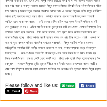
সম্পাদক সারওয়ার ভাই বলেছিলেন, শিমুল হত্যার বিচারের জন্য যা যা করা দরকার সমকাল পরিবার
তার সবই করবে। অবশ্য সমকাল বরাবরই শিমুল হত্যার বিচারের বিষয়টি নিয়ে দায়িত্বশীলতার পরিচয়
দিয়ে আসছে। কিন্ত শিমুল সমকাল পরিবারের আবেগ আর এ থেকেই শিমুলের তৃতীয় মৃত্যু বার্ষিকীতে
আমরা চাই দ্রুততম সময়ে ন্যায় বিচার। বর্তমানে মামলার প্রধান আসামী সহ সকল আসামী
জামিনে এসে আস্ফালন করছে। তাই তাদের জামিন বাতিল করে দ্রুত বিচার নিষ্পত্তির এ দাবী
যেন কুয়াচ্ছন্ন না হয়। এদিকে স্বামী হারানো নুরুন্নাহার ভাবি তার ছেলে -মেয়ের নিরাপত্তা নিয়ে
বর্তমানে শংকিত হয়ে পড়েছেন। তিনি আরো জানান, দেশে দ্রুত বিচার আইনে স্বল্প সময়ে কত
মামলার বিচার হচ্ছে। কিন্ত আমার স্বামী হত্যার বিচার গত প্রায় তিন বছরেও পায়নি। একথা শুধু
তার না পুরো সমকাল পরিবার সাংবাদিক সমাজের সকলেরই। শিমুল গ্রামীণ পর্যায়ের একজন
দায়িত্বশীল সাংবাদিক যিনি কর্তব্য কাজকে অবহেলা না করে, সংবাদ সংগ্রহের জন্য ঘটনাস্থলে
গিয়েছিলেন । আর সেখানেই তৎকালীন শাহজাদপুর পৌর মেয়র মিরুর টার্গেট কিলিং শিকার হন
প্রিয় সহকর্মী শিমুল। তারপর কেটে গেছে তিনটি বছর। কিন্ত শেষ হয়নি শিমুল হত্যার বিচার। কি
সেলুকাস ! আজকে শিমুলের তৃতীয় মৃত্যুবার্ষিকীতে তার বিদেহী আত্মার মাগফেরাত কামনা করছি।
সেই সাথে শিমুলের আদরের কন্যা তামান্না-সাদিকের মত আমরাও চাই দ্রততম সময়ে শিমুল হত্যার
বিচার।
Please follow and like us: