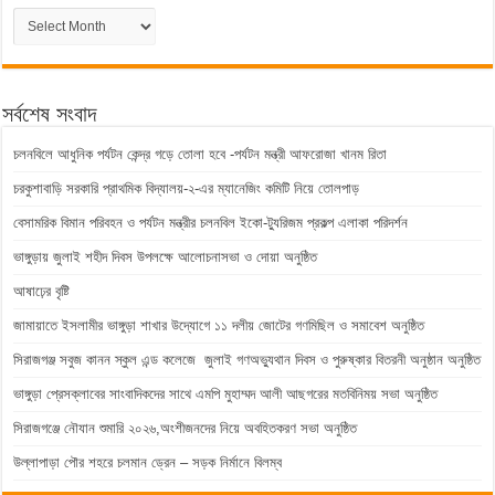
পুরাতন
সংবাদ
সর্বশেষ সংবাদ
চলনবিলে আধুনিক পর্যটন কেন্দ্র গড়ে তোলা হবে -পর্যটন মন্ত্রী আফরোজা খানম রিতা
চরকুশাবাড়ি সরকারি প্রাথমিক বিদ্যালয়-২-এর ম্যানেজিং কমিটি নিয়ে তোলপাড়
বেসামরিক বিমান পরিবহন ও পর্যটন মন্ত্রীর চলনবিল ইকো-ট্যুরিজম প্রকল্প এলাকা পরিদর্শন
ভাঙ্গুড়ায় জুলাই শহীদ দিবস উপলক্ষে আলোচনাসভা ও দোয়া অনুষ্ঠিত
আষাঢ়ের বৃষ্টি
জামায়াতে ইসলামীর ভাঙ্গুড়া শাখার উদ্যোগে ১১ দলীয় জোটের গণমিছিল ও সমাবেশ অনুষ্ঠিত
সিরাজগঞ্জ সবুজ কানন স্কুল এন্ড কলেজে জুলাই গণঅভ্যুথান দিবস ও পুরুষ্কার বিতরনী অনুষ্ঠান অনুষ্ঠিত
ভাঙ্গুড়া প্রেসক্লাবের সাংবাদিকদের সাথে এমপি মুহাম্মদ আলী আছগরের মতবিনিময় সভা অনুষ্ঠিত
সিরাজগঞ্জে নৌযান শুমারি ২০২৬,অংশীজনদের নিয়ে অবহিতকরণ সভা অনুষ্ঠিত
উল্লাপাড়া পৌর শহরে চলমান ড্রেন – সড়ক নির্মানে বিলম্ব