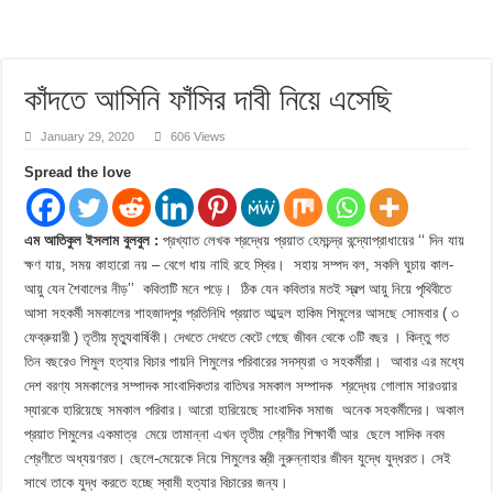
কাঁদতে আসিনি ফাঁসির দাবী নিয়ে এসেছি
January 29, 2020
606 Views
Spread the love
এম আতিকুল ইসলাম বুলবুল :
প্রখ্যাত লেখক শ্রদ্ধেয় প্রয়াত হেমচন্দ্র বন্দ্যোপ্রাধায়ের ‘‘ দিন যায়
ক্ষণ যায়, সময় কাহারো নয় – বেগে ধায় নাহি রহে স্থির। সহায় সম্পদ বল, সকলি ঘুচায় কাল-
আয়ু যেন শৈবালের নীড়’’ কবিতাটি মনে পড়ে। ঠিক যেন কবিতার মতই স্বল্প আয়ু নিয়ে পৃথিবীতে
আসা সহকর্মী সমকালের শাহজাদপুর প্রতিনিধি প্রয়াত আব্দুল হাকিম শিমুলের আসছে সোমবার ( ৩
ফেব্রুয়ারী ) তৃতীয় মৃত্যুবার্ষিকী। দেখতে দেখতে কেটে গেছে জীবন থেকে ৩টি বছর । কিন্তু গত
তিন বছরেও শিমুল হত্যার বিচার পায়নি শিমুলের পরিবারের সদস্যরা ও সহকর্মীরা। আবার এর মধ্যে
দেশ বরণ্য সমকালের সম্পাদক সাংবাদিকতার বাতিঘর সমকাল সম্পাদক শ্রদ্ধেয় গোলাম সারওয়ার
স্যারকে হারিয়েছে সমকাল পরিবার। আরো হারিয়েছে সাংবাদিক সমাজ অনেক সহকর্মীদের। অকাল
প্রয়াত শিমুলের একমাত্র মেয়ে তামান্না এখন তৃতীয় শ্রেণীর শিক্ষার্থী আর ছেলে সাদিক নবম
শ্রেণীতে অধ্যয়ণরত। ছেলে-মেয়েকে নিয়ে শিমুলের স্ত্রী নুরুন্নাহার জীবন যুদ্ধে যুদ্ধরত। সেই
সাথে তাকে যুদ্ধ করতে হচ্ছে স্বামী হত্যার বিচারের জন্য।