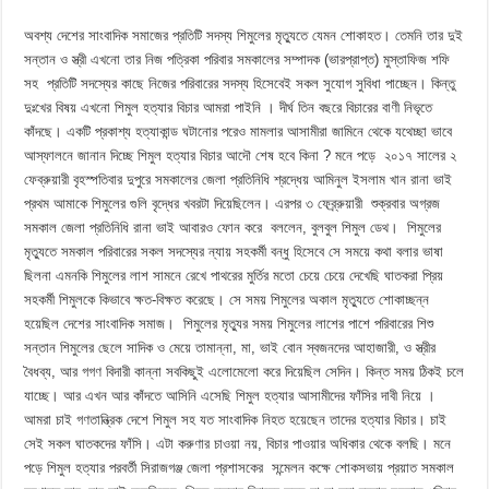
অবশ্য দেশের সাংবাদিক সমাজের প্রতিটি সদস্য শিমুলের মৃত্যুতে যেমন শোকাহত। তেমনি তার দুই
সন্তান ও স্ত্রী এখনো তার নিজ পত্রিকা পরিবার সমকালের সম্পাদক (ভারপ্রাপ্ত) মুস্তাফিজ শফি
সহ প্রতিটি সদস্যের কাছে নিজের পরিবারের সদস্য হিসেবেই সকল সুযোগ সুবিধা পাচ্ছেন। কিন্তু
দুঃখের বিষয় এখনো শিমুল হত্যার বিচার আমরা পাইনি । দীর্ঘ তিন বছরে বিচারের বাণী নিভৃতে
কাঁদছে। একটি প্রকাশ্য হত্যাকান্ড ঘটানোর পরেও মামলার আসামীরা জামিনে থেকে যথেচ্ছা ভাবে
আস্ফালনে জানান দিচ্ছে শিমুল হত্যার বিচার আদৌ শেষ হবে কিনা ? মনে পড়ে ২০১৭ সালের ২
ফেব্রুয়ারী বৃহস্পতিবার দুপুরে সমকালের জেলা প্রতিনিধি শ্রদ্ধেয় আমিনুল ইসলাম খান রানা ভাই
প্রথম আমাকে শিমুলের গুলি বৃদ্ধের খবরটা দিয়েছিলেন। এরপর ৩ ফেব্র্রুয়ারী শুক্রবার অগ্রজ
সমকাল জেলা প্রতিনিধি রানা ভাই আবারও ফোন করে বললেন, বুলবুল শিমুল ডেথ। শিমুলের
মৃত্যুতে সমকাল পরিবারের সকল সদস্যের ন্যায় সহকর্মী বন্ধু হিসেবে সে সময়ে কথা বলার ভাষা
ছিলনা এমনকি শিমুলের লাশ সামনে রেখে পাথরের মুর্তির মতো চেয়ে চেয়ে দেখেছি ঘাতকরা প্রিয়
সহকর্মী শিমুলকে কিভাবে ক্ষত-বিক্ষত করেছে। সে সময় শিমুলের অকাল মৃত্যুতে শোকাচ্ছন্ন
হয়েছিল দেশের সাংবাদিক সমাজ। শিমুলের মৃত্যুর সময় শিমুলের লাশের পাশে পরিবারের শিশু
সন্তান শিমুলের ছেলে সাদিক ও মেয়ে তামান্না, মা, ভাই বোন স্বজনদের আহাজারী, ও স্ত্রীর
বৈধব্য, আর গগণ বিদারী কান্না সবকিছুই এলোমেলো করে দিয়েছিল সেদিন। কিন্ত সময় ঠিকই চলে
যাচ্ছে। আর এখন আর কাঁদতে আসিনি এসেছি শিমুল হত্যার আসামীদের ফাঁসির দাবী নিয়ে ।
আমরা চাই গণতান্ত্রিক দেশে শিমুল সহ যত সাংবাদিক নিহত হয়েছেন তাদের হত্যার বিচার। চাই
সেই সকল ঘাতকদের ফাঁসি। এটা করুণার চাওয়া নয়, বিচার পাওয়ার অধিকার থেকে বলছি। মনে
পড়ে শিমুল হত্যার পরবর্তী সিরাজগঞ্জ জেলা প্রশাসকের সন্মেলন কক্ষে শোকসভায় প্রয়াত সমকাল