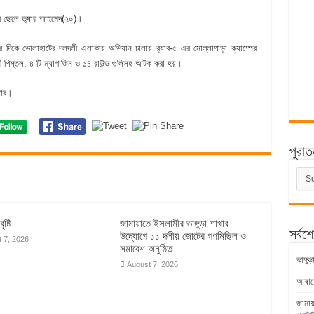
র ছেলে তুষার আহমেদ(২০)।
র দিকে ভোলাহাটের দলদলী এলাকায় অভিযান চালায় র‌্যাব-৫ এর মোল্লাপাড়া ক্যাম্পের
 পিস্তল, ৪ টি ম্যাগাজিন ও ১৪ রাউন্ড গুলিসহ আটক করা হয়।
যাব।
পুরাত
পুরাত
সংবাদ
ৃষ্টি
জামায়াতে ইসলামীর ভাঙ্গুড়া শাখার
সর্বশ
উদ্যোগে ১১ দলীয় জোটের গণমিছিল ও
 7, 2026
সমাবেশ অনুষ্ঠিত
ভাঙ্গ
August 7, 2026
আষাঢ়ের
জামায