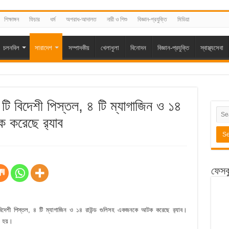
শিক্ষাঙ্গন
ফিচার
ধর্ম
অপরাধ-আদালত
নারী ও শিশু
বিজ্ঞান-প্রযুক্তি
মিডিয়া
চলনবিল
সারাদেশ
সম্পাদকীয়
খেলাধুলা
বিনোদন
বিজ্ঞান-প্রযুক্তি
স্বাস্থ্যসেবা
 টি বিদেশী পিস্তল, ৪ টি ম্যাগাজিন ও ১৪
 করেছে র‌্যাব
ফেসব
 টি বিদেশী পিস্তল, ৪ টি ম্যাগাজিন ও ১৪ রাউন্ড গুলিসহ একজনকে আটক করেছে র‌্যাব।
া হয়।