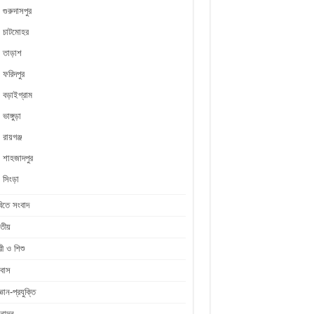
গুরুদাসপুর
চাটমোহর
তাড়াশ
ফরিদপুর
বড়াইগ্রাম
ভাঙ্গুড়া
রায়গঞ্জ
শাহজাদপুর
সিংড়া
িতে সংবাদ
তীয়
রী ও শিশু
রবাস
জ্ঞান-প্রযুক্তি
নোদন