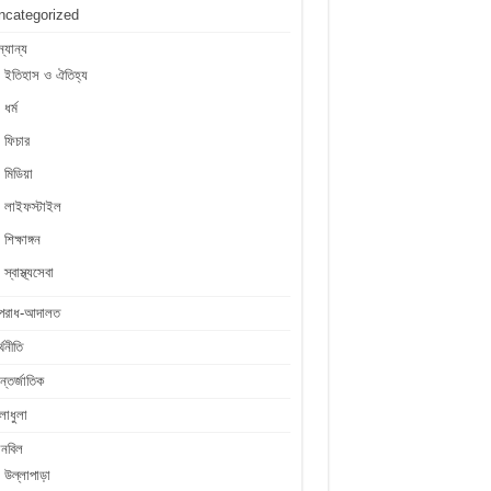
ncategorized
্যান্য
ইতিহাস ও ঐতিহ্য
ধর্ম
ফিচার
মিডিয়া
লাইফস্টাইল
শিক্ষাঙ্গন
স্বাস্থ্যসেবা
পরাধ-আদালত
্থনীতি
্তর্জাতিক
লাধুলা
লনবিল
উল্লাপাড়া