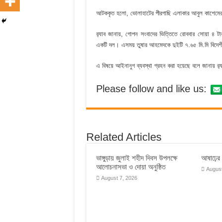
আটককৃত হলো, ভোলাহাটের পীরগাছি এলাকার আবুল কাশেমে
র‌্যাব জানায়, গোপন সংবাদের ভিত্তিতে রোববার সোয়া ৪ টা
একটি দল। এসময় তুষার আহমেদকে দুইটি ৭.৬৫ মি.মি বিদেশী
এ বিষয়ে আইনানুগ ব্যবস্থা গ্রহন করা হয়েছে বলে জানায় র‌্
Please follow and like us:
Related Articles
ভাঙ্গুড়ায় জুলাই শহীদ দিবস উপলক্ষে
আষাঢ়ের ব
আলোচনাসভা ও দোয়া অনুষ্ঠিত
August
August 7, 2026