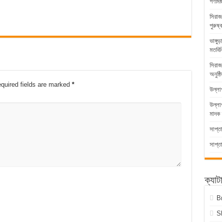
গণমিছ
সিরাজ
পুরুষ্
ভাঙ্গ
মতবিন
সিরাজ
অনুষ্ঠ
quired fields are marked
*
উল্লা
উল্ল
মাদক 
সাপ্ত
সাপ্ত
ক্যাট
B
S