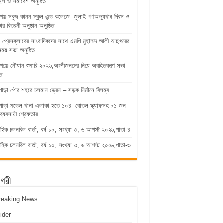
িল ও সমাবেশ অনুষ্ঠিত
গঞ্জ সবুজ কানন স্কুল এন্ড কলেজে জুলাই গণঅভ্যুথান দিবস ও
কার বিতরনী অনুষ্ঠান অনুষ্ঠিত
ুড়া প্রেসক্লাবের সাংবাদিকদের সাথে এমপি মুহাম্মদ আলী আছগরের
িময় সভা অনুষ্ঠিত
গঞ্জে নৌযান শুমারি ২০২৬,অংশীজনদের নিয়ে অবহিতকরণ সভা
িত
পাড়া পৌর শহরে চলমান ড্রেন – সড়ক নির্মানে বিলম্ব
াপাড়া মডেল থানা এলাকা হতে ১০৪ বোতল স্ক্যাফসহ ০১ জন
ব্যবসায়ী গ্রেফতার
াহিক চলনবিল বার্তা, বর্ষ ১০, সংখ্যা ৩, ৬ আগস্ট ২০২৬,পাতা-৪
াহিক চলনবিল বার্তা, বর্ষ ১০, সংখ্যা ৩, ৬ আগস্ট ২০২৬,পাতা-৩
াগরী
reaking News
lider