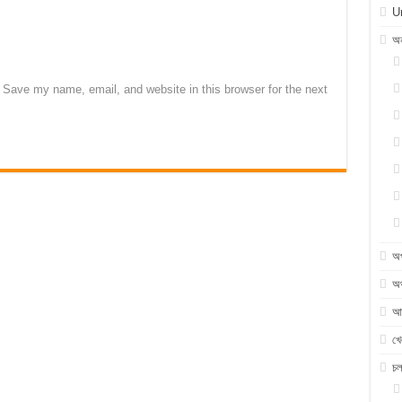
U
অন
Save my name, email, and website in this browser for the next
অ
অর
আন
খে
চ