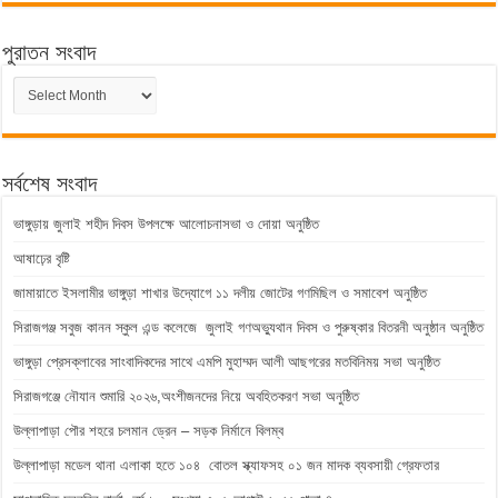
পুরাতন সংবাদ
পুরাতন
সংবাদ
সর্বশেষ সংবাদ
ভাঙ্গুড়ায় জুলাই শহীদ দিবস উপলক্ষে আলোচনাসভা ও দোয়া অনুষ্ঠিত
আষাঢ়ের বৃষ্টি
জামায়াতে ইসলামীর ভাঙ্গুড়া শাখার উদ্যোগে ১১ দলীয় জোটের গণমিছিল ও সমাবেশ অনুষ্ঠিত
সিরাজগঞ্জ সবুজ কানন স্কুল এন্ড কলেজে জুলাই গণঅভ্যুথান দিবস ও পুরুষ্কার বিতরনী অনুষ্ঠান অনুষ্ঠিত
ভাঙ্গুড়া প্রেসক্লাবের সাংবাদিকদের সাথে এমপি মুহাম্মদ আলী আছগরের মতবিনিময় সভা অনুষ্ঠিত
সিরাজগঞ্জে নৌযান শুমারি ২০২৬,অংশীজনদের নিয়ে অবহিতকরণ সভা অনুষ্ঠিত
উল্লাপাড়া পৌর শহরে চলমান ড্রেন – সড়ক নির্মানে বিলম্ব
উল্লাপাড়া মডেল থানা এলাকা হতে ১০৪ বোতল স্ক্যাফসহ ০১ জন মাদক ব্যবসায়ী গ্রেফতার