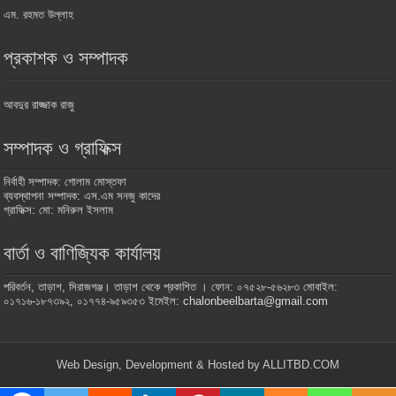
এম. রহমত উল্লাহ
প্রকাশক ও সম্পাদক
আবদুর রাজ্জাক রাজু
সম্পাদক ও গ্রাফিক্স
নির্বাহী সম্পাদক: গোলাম মোস্তফা
ব্যবস্থাপনা সম্পাদক: এস.এম সনজু কাদের
গ্রাফিক্স: মো: মনিরুল ইসলাম
বার্তা ও বাণিজ্যিক কার্যালয়
পরিবর্তন, তাড়াশ, সিরাজগঞ্জ। তাড়াশ থেকে প্রকাশিত । ফোন: ০৭৫২৮-৫৬২৮৩ মোবাইল:
০১৭১৬-১৮৭৩৯২, ০১৭৭৪-৯৫৯৩৫৩ ইমেইল: chalonbeelbarta@gmail.com
Web Design, Development & Hosted by ALLITBD.COM