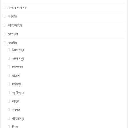
অপরাধ-আদালত
অর্থনীতি
আন্তর্জাতিক
খেলাধুলা
চলনবিল
উল্লাপাড়া
গুরুদাসপুর
চাটমোহর
তাড়াশ
ফরিদপুর
বড়াইগ্রাম
ভাঙ্গুড়া
রায়গঞ্জ
শাহজাদপুর
সিংড়া