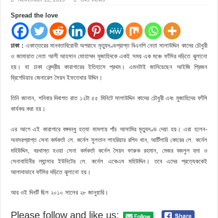
Spread the love
ঢাকা :
একাত্তরের মানবতাবিরোধী অপরাধে মৃত্যুদণ্ডপ্রাপ্ত বিএনপি নেতা সালাউদ্দিন কাদের চৌধুরী
ও জামায়াত নেতা আলী আহসান মোহাম্মদ মুজাহিদকে একই সময় এক মঞ্চে ফাঁসির দড়িতে ঝুলানো
হয়। যা ঢাকা কেন্দ্রীয় কারাগারের ইতিহাসে প্রথম। এমনটাই জানিয়েছেন আইজি প্রিজন
ব্রিগেডিয়ার জেনারেল সৈয়দ ইফতেখার উদ্দিন।
তিনি জানান, শনিবার দিবাগত রাত ১২টা ৫৫ মিনিটে সালাউদ্দিন কাদের চৌধুরী এবং মুজাহিদের ফাঁসি
কার্যকর করা হয়।
এর আগে এই কারাগারে বঙ্গবন্ধু হত্যা মামলায় পাঁচ আসামির মৃত্যুদণ্ড দেয়া হয়। এরা হলেন-
অবসরপ্রাপ্ত সেনা কর্মকর্তা লে. কর্নেল সুলতান শাহরিয়ার রশিদ খান, আর্টিলারি কোরের লে. কর্নেল
মহিউদ্দিন, বরখাস্ত হওয়া সেনা কর্মকর্তা কর্নেল সৈয়দ ফারুক রহমান, মেজর বজলুল হুদা ও
সেনাবাহিনীর ল্যান্সার ইউনিটের লে. কর্নেল একেএম মহিউদ্দিন। তবে এদের প্রত্যেককেই
আলাদাভাবে ফাঁসির দড়িতে ঝুলানো হয়।
আর ওই দিনটি ছিল ২০১০ সালের ২৮ জানুয়ারি।
Please follow and like us: