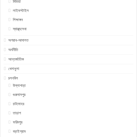
মিডিয়া
লাইফস্টাইল
শিক্ষাঙ্গন
স্বাস্থ্যসেবা
অপরাধ-আদালত
অর্থনীতি
আন্তর্জাতিক
খেলাধুলা
চলনবিল
উল্লাপাড়া
গুরুদাসপুর
চাটমোহর
তাড়াশ
ফরিদপুর
বড়াইগ্রাম