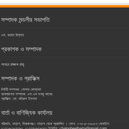
সম্পাদক মন্ডলীর সভাপতি
এম. রহমত উল্লাহ
প্রকাশক ও সম্পাদক
আবদুর রাজ্জাক রাজু
সম্পাদক ও গ্রাফিক্স
নির্বাহী সম্পাদক: গোলাম মোস্তফা
ব্যবস্থাপনা সম্পাদক: এস.এম সনজু কাদের
গ্রাফিক্স: মো: মনিরুল ইসলাম
বার্তা ও বাণিজ্যিক কার্যালয়
পরিবর্তন, তাড়াশ, সিরাজগঞ্জ। তাড়াশ থেকে প্রকাশিত । ফোন: ০৭৫২৮-৫৬২৮৩ মোবাইল:
০১৭১৬-১৮৭৩৯২, ০১৭৭৪-৯৫৯৩৫৩ ইমেইল: chalonbeelbarta@gmail.com