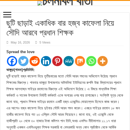
ছুটি ছাড়াই একাধিক বার হজ্ব কাফেলা নিয়ে
সৌদি আরবে প্রধান শিক্ষক
May 16, 2026
5 Views
Spread the love
ভাঙ্গুড়া(পাবনা)প্রতিনিধি:
ছুটি ছাড়াই হজ্ব কাফেলা নিয়ে তৃতীয়বারের মতো সৌদি আরব গমনের অভিযোগ উঠেছে প্রধান
শিক্ষকের বিরুদ্ধে। পাবনার ভাঙ্গুড়া উপজেলার অষ্টমনিষা ইউনিয়নের রুপসি উচ্চ বিদ্যালয়ের প্রধান
শিক্ষক আলহাজ্ব সাইদুর রহমানের বিরুদ্ধে এই অভিযোগ উঠেছে। এ বিষয়ে মাধ্যমিক শিক্ষা
কর্মকর্তা ও সাবেক উপজেলা নির্বাহী কর্মকর্তা একে অপরের ওপর দায় চাপাচ্ছেন। সংশ্লিষ্ট সূত্র থেকে
জানা যায়, প্রধান শিক্ষক সাইদুর রহমান একটি হজ্ব এজেন্সির মোয়াল্লেম হিসেবে কাজ করেন।
এর আগেও হজ্ব কাফেলা নিয়ে দুইবার সৌদি আরব গমন করেন। এবছর সাইদুর রহমান ১৮ জন
হাজীর কাফেলা নিয়ে গত ২৩ এপ্রিল সৌদি আরব গিয়েছেন। জানা যায়, ওই এজেন্সি থেকে
হাজীপ্রতি ২০ থেকে ৩০ হাজার টাকা কমিশন পান তিনি,অথচ এমপিও নীতিমালার ১১.১৭ ধারা
অনুযায়ী একজন এমপিওভুক্ত শিক্ষক সরকারি বা বেসরকারি অন্য কোন প্রতিষ্ঠান থেকে আর্থিক