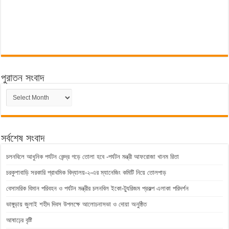
পুরাতন সংবাদ
পুরাতন
সংবাদ
সর্বশেষ সংবাদ
চলনবিলে আধুনিক পর্যটন কেন্দ্র গড়ে তোলা হবে -পর্যটন মন্ত্রী আফরোজা খানম রিতা
চরকুশাবাড়ি সরকারি প্রাথমিক বিদ্যালয়-২-এর ম্যানেজিং কমিটি নিয়ে তোলপাড়
বেসামরিক বিমান পরিবহন ও পর্যটন মন্ত্রীর চলনবিল ইকো-ট্যুরিজম প্রকল্প এলাকা পরিদর্শন
ভাঙ্গুড়ায় জুলাই শহীদ দিবস উপলক্ষে আলোচনাসভা ও দোয়া অনুষ্ঠিত
আষাঢ়ের বৃষ্টি