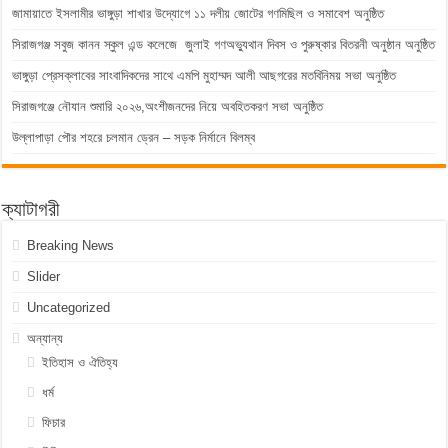
জামায়াতে ইসলামীর ভাঙ্গুড়া শাখার উদ্যোগে ১১ দলীয় জোটের গণমিছিল ও সমাবেশ অনুষ্ঠিত
সিরাজগঞ্জ সবুজ কানন স্কুল এন্ড কলেজে জুলাই গণঅভ্যুথান দিবস ও পুরুষ্কার বিতরনী অনুষ্ঠান অনুষ্ঠিত
ভাঙ্গুড়া প্রেসক্লাবের সাংবাদিকদের সাথে এমপি মুহাম্মদ আলী আছগরের মতবিনিময় সভা অনুষ্ঠিত
সিরাজগঞ্জে নৌযান শুমারি ২০২৬,অংশীজনদের নিয়ে অবহিতকরণ সভা অনুষ্ঠিত
উল্লাপাড়া পৌর শহরে চলমান ড্রেন – সড়ক নির্মানে বিলম্ব
ক্যাটাগরী
Breaking News
Slider
Uncategorized
অন্যান্য
ইতিহাস ও ঐতিহ্য
ধর্ম
ফিচার