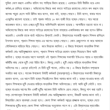
সুবিধা ভোগ করলে এমপিও বাতিল সহ শাস্তির বিধান রয়েছে। এরপরেও তিনি দীর্ঘদিন ধরে এমন
কর্মকাণ্ড চালিয়ে যাচ্ছেন। অভিযোগের বিষয়ে কথা বলতে সাইদুর রহমানের ফোনে কল করলে তার
কলেজ পড়ুয়া ছেলে সানি রিসিভ করে বলেন, বাবা নাই, হজ্বে গেছেন। তিনি বলেন, বাবার সাথে
এজেন্সির ঝামেলা হয়েছে। তাই প্রথম পর্যায়ে ১৮ জন হাজী নিয়ে হজ্বে গেছেন। পরে আরো
কয়েকজন যাবে। তবে এবছর ছুটি নিয়ে অফিশিয়ালি ঝামেলা হয়েছে। আগামীতে হয়তো যাবে না।
অভিযোগের বিষয়ে কথা বলতে সাইদুর রহমানের ইমো নাম্বারে একাধিকবার কল করা হলেও রিসিভ
করেননি। এমনকি তাকে বার্তা পাঠালেও রিপ্লাই দেননি। বিদ্যালয়ের সহকারী প্রধান শিক্ষক রাশিদুল
ইসলাম বলেন, প্রধান শিক্ষক স্যার এর আগেও হজ্বে গেছেন। কোন রেজুলেশন না করে আমাকে
মৌখিকভাবে দায়িত্ব দিয়ে গেছেন। কবে ফিরবেন জানিনা। এ বিষয়ে উপজেলা মাধ্যমিক শিক্ষা
কর্মকর্তা মোঃ আতিকুজ্জামান বলেন, প্রধান শিক্ষক সাইদুর রহমান হজ্বে গিয়েছেন কিনা আমি
জানিনা। হজ্বে যাওয়ার আগে অবশ্যই ওই প্রধান শিক্ষকের সভাপতি ইউএনও স্যার ও ম্যানেজিং
কমিটির কাছ থেকে ছুটি নেয়া উচিত ছিল। কিন্তু নেয়নি। ছুটি দেয়ার দায়িত্ব মাধ্যমিক শিক্ষা
অফিসের নয়। এছাড়া চাইলেই যে তিনি ছুটি পাবেন, সেটাও নয়। এ বিষয়ে ঊর্ধ্বতন দপ্তরকে
অবহিত করা হবে। সাবেক উপজেলা নির্বাহী কর্মকর্তা (ভারপ্রাপ্ত) ও বিদ্যালয়ের সভাপতি মিজানুর
রহমান বলেন, এর আগে তিনি হজ্বে গিয়েছিলেন কিনা আমার জানা নাই। হজ্বে যাওয়ার জন্য ওই
প্রধান শিক্ষককে ছুটি দেওয়ার দায়িত্ব মাধ্যমিক শিক্ষা অফিসারের। তাই আমি ছুটি দেইনি। তবে
হজ্বে যাওয়ার আগের দিন একটি ছুটির আবেদন তিনি অফিসে রেখে গেছেন, কিন্তু পাশ করা হয়নি।
সদ্য যোগদানকৃত উপজেলা নির্বাহী কর্মকর্তা মোঃ আরিফুজ্জামান বলেন, বিষয়টি আমার জানা নাই।
বিস্তারিত জেনে ব্যবস্থা নেওয়া হবে। জেলা শিক্ষা কর্মকর্তা আব্দুর রাজ্জাক বলেন, হজ্বে যেতে
শিক্ষকদের ছুটির জন্য জেলা শিক্ষা অফিসারের অনুমোদন লাগে না। এটা বিদ্যালয়ের ম্যানেজিং