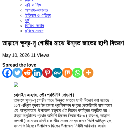
নারী ও শিশু
অপরাধ-আদালত
ইতিহাস ও ঐতিহ্য
ধর্ম
ভিডিও সংবাদ
ছবিতে সংবাদ
তাড়াশে ক্ষুদ্র-নৃ গোষ্ঠীর মাঝে উন্নত জাতের ছাগী বিতরণ
May 10, 2026
11 Views
Spread the love
হোসাইন আহমাদ, পৌর প্রতিনিধি ,তাড়াশ।
তাড়াশে ক্ষুদ্র-নৃ গোষ্ঠীর মাঝে উন্নত জাতের ছাগী বিতরণ করা হয়েছে ।
১৫ই এপ্রিল বুধবার উপজেলা প্রাণিসম্পদ দপ্তর ভেটেরিনারি হাসপাতাল
এর বাস্তবায়নে উপজেলা চত্বরে এই বিতরণ কার্যক্রম অনুষ্ঠিত হয় ।
উক্ত অনুষ্ঠানের প্রধান অতিথি ছিলেন সিরাজগঞ্জ ৩ ( রায়গঞ্জ, তাড়াশ,
সলংগা ) আসনের মাননীয় জাতীয় সংসদ সদস্য জনাব ভিপি আইনুল হক,
সভাপতি হিসেবে উপস্থিত ছিলেন উপজেলা নির্বাহী অফিসার জনাব