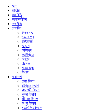
হোম
জাতীয়
রাজনীতি
আন্তর্জাতিক
অর্থনীতি
চলনবিল
উল্লাপাড়া
গুরুদাসপুর
চাটমোহর
তাড়াশ
ফরিদপুর
বড়াইগ্রাম
ভাঙ্গুড়া
রায়গঞ্জ
শাহজাদপুর
সিংড়া
সারাদেশ
ঢাকা বিভাগ
চট্টগ্রাম বিভাগ
রাজশাহী বিভাগ
খুলনা বিভাগ
বরিশাল বিভাগ
রংপুর বিভাগ
ময়মনসিংহ বিভাগ