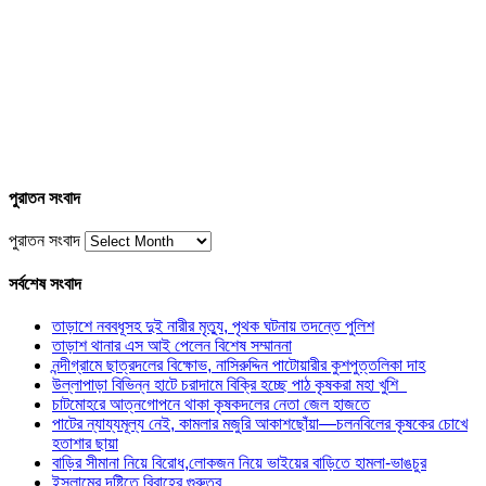
পুরাতন সংবাদ
পুরাতন সংবাদ
সর্বশেষ সংবাদ
তাড়াশে নববধূসহ দুই নারীর মৃত্যু, পৃথক ঘটনায় তদন্তে পুলিশ
তাড়াশ থানার এস আই পেলেন বিশেষ সম্মাননা
নন্দীগ্রামে ছাত্রদলের বিক্ষোভ, নাসিরুদ্দিন পাটোয়ারীর কুশপুত্তলিকা দাহ
উল্লাপাড়া বিভিন্ন হাটে চরাদামে বিক্রি হচ্ছে পাঠ কৃষকরা মহা খুশি
চাটমোহরে আত্নগোপনে থাকা কৃষকদলের নেতা জেল হাজতে
পাটের ন্যায্যমূল্য নেই, কামলার মজুরি আকাশছোঁয়া—চলনবিলের কৃষকের চোখে
হতাশার ছায়া
বাড়ির সীমানা নিয়ে বিরোধ,লোকজন নিয়ে ভাইয়ের বাড়িতে হামলা-ভাঙচুর
ইসলামের দৃষ্টিতে বিবাহের গুরুত্ব