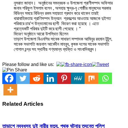
নুসরাত জাহান। অনুষ্ঠানের সমন্বয়ক ও উপজেলা প্রাণীসম্পদ অফিসার
জনাব শরিফুল ইসলাম বলেন , অসহায় ক্ষুদ্র-নৃ গোষ্ঠীর মানুষদের সরকার
বিভিন্ন সময়ে বিভিন্ন রকম সহায়তা প্রদান করে থাকেন তারই
ধারাবাহিকতায় প্রাণিসম্পদ উন্নয়ন প্রকল্পের আওতায় আজকে দুইশত
পরিবারে চার’শ উন্নতমানের ছাগী বিতরণ করা হয়েছে । এতে
প্রত্যেকটি পরিবার দুইটি করে ছাগী পেয়েছে । “
বিতরণ অনুষ্ঠানে আরো উপস্থিত ছিলেন
তাড়াশ উপজেলা বিএনপির সাবেক সাধারণ সম্পাদক আমিনুর রহমান টুটুল,
সাবেক সভাপতি জয়নাল আবেদীন মাহবুব, কৃষক দলের সাবেক সভাপতি
গোপাল চন্দ্র সহ স্থানীয় গণ্যমান্য ব্যক্তি ও সাংবাদিকবৃন্দ।
Please follow and like us:
Related Articles
তাড়াশে নববধূসহ দুই নারীর মৃত্যু, পৃথক ঘটনায় তদন্তে পুলিশ