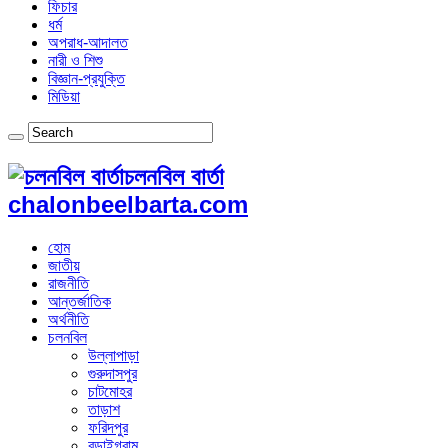
ফিচার
ধর্ম
অপরাধ-আদালত
নারী ও শিশু
বিজ্ঞান-প্রযুক্তি
মিডিয়া
চলনবিল বার্তা
chalonbeelbarta.com
হোম
জাতীয়
রাজনীতি
আন্তর্জাতিক
অর্থনীতি
চলনবিল
উল্লাপাড়া
গুরুদাসপুর
চাটমোহর
তাড়াশ
ফরিদপুর
বড়াইগ্রাম