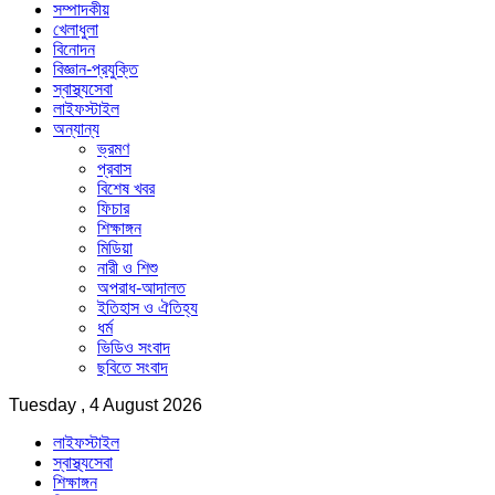
সম্পাদকীয়
খেলাধুলা
বিনোদন
বিজ্ঞান-প্রযুক্তি
স্বাস্থ্যসেবা
লাইফস্টাইল
অন্যান্য
ভ্রমণ
প্রবাস
বিশেষ খবর
ফিচার
শিক্ষাঙ্গন
মিডিয়া
নারী ও শিশু
অপরাধ-আদালত
ইতিহাস ও ঐতিহ্য
ধর্ম
ভিডিও সংবাদ
ছবিতে সংবাদ
Tuesday , 4 August 2026
লাইফস্টাইল
স্বাস্থ্যসেবা
শিক্ষাঙ্গন