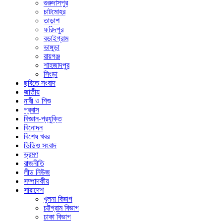
গুরুদাসপুর
চাটমোহর
তাড়াশ
ফরিদপুর
বড়াইগ্রাম
ভাঙ্গুড়া
রায়গঞ্জ
শাহজাদপুর
সিংড়া
ছবিতে সংবাদ
জাতীয়
নারী ও শিশু
প্রবাস
বিজ্ঞান-প্রযুক্তি
বিনোদন
বিশেষ খবর
ভিডিও সংবাদ
ভ্রমণ
রাজনীতি
লীড নিউজ
সম্পাদকীয়
সারাদেশ
খুলনা বিভাগ
চট্টগ্রাম বিভাগ
ঢাকা বিভাগ