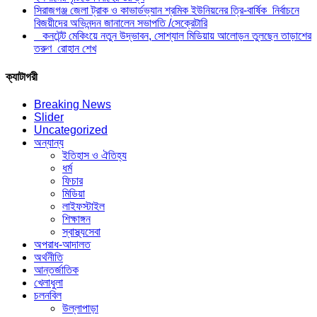
সিরাজগঞ্জ জেলা ট্রাক ও কাভার্ডভ্যান শ্রমিক ইউনিয়নের ত্রি-বার্ষিক নির্বাচনে
বিজয়ীদের অভিনন্দন জানালেন সভাপতি /সেক্রেটারি
কনটেন্ট মেকিংয়ে নতুন উদ্ভাবন, সোশ্যাল মিডিয়ায় আলোড়ন তুলছেন তাড়াশের
তরুণ রোহান শেখ
ক্যাটাগরী
Breaking News
Slider
Uncategorized
অন্যান্য
ইতিহাস ও ঐতিহ্য
ধর্ম
ফিচার
মিডিয়া
লাইফস্টাইল
শিক্ষাঙ্গন
স্বাস্থ্যসেবা
অপরাধ-আদালত
অর্থনীতি
আন্তর্জাতিক
খেলাধুলা
চলনবিল
উল্লাপাড়া