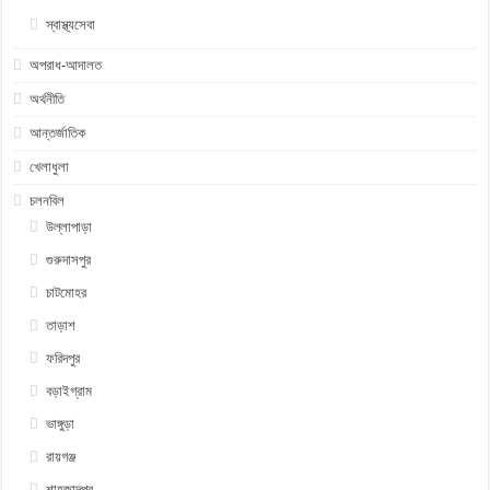
স্বাস্থ্যসেবা
অপরাধ-আদালত
অর্থনীতি
আন্তর্জাতিক
খেলাধুলা
চলনবিল
উল্লাপাড়া
গুরুদাসপুর
চাটমোহর
তাড়াশ
ফরিদপুর
বড়াইগ্রাম
ভাঙ্গুড়া
রায়গঞ্জ
শাহজাদপুর