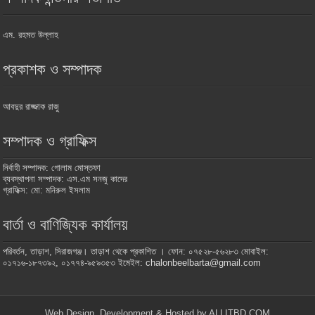
এম. রহমত উল্লাহ
প্রকাশক ও সম্পাদক
আবদুর রাজ্জাক রাজু
সম্পাদক ও গ্রাফিক্স
নির্বাহী সম্পাদক: গোলাম মোস্তফা
ব্যবস্থাপনা সম্পাদক: এস.এম সনজু কাদের
গ্রাফিক্স: মো: মনিরুল ইসলাম
বার্তা ও বাণিজ্যিক কার্যালয়
পরিবর্তন, তাড়াশ, সিরাজগঞ্জ। তাড়াশ থেকে প্রকাশিত । ফোন: ০৭৫২৮-৫৬২৮৩ মোবাইল:
০১৭১৬-১৮৭৩৯২, ০১৭৭৪-৯৫৯৩৫৩ ইমেইল: chalonbeelbarta@gmail.com
Web Design, Development & Hosted by ALLITBD.COM