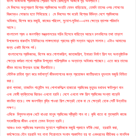
বাংলা ভাষাভাষী শ্রমিকদের প্রেরিত অর্থে রেমিট্যান্স আজকে দৃড় অবস্থানে।
মে দিবসের অনুপ্রেরণা বিশ্বের শ্রমিকদের সংহতি যেমন বাড়িয়েছে, তেমনি তাদের ওপর শোষণের
বিরুদ্ধেও সোচ্চার হতে শিখিয়েছে। মে দিবসের পথ ধরেই বিশ্বের বিভিন্ন দেশে শ্রমিকদের
অধিকার, বিশেষ করে মজুরি, কাজের পরিবেশ, সুযোগ-সুবিধা—এসব ক্ষেত্রে ব্যাপক পরিবর্তন
আসে।
বাংলাদেশ শ্রম ও জনশক্তি মন্ত্রনালয়ের সচিব হিসেবে দায়িত্বে আছেন চলনবিলের তথা তাড়াশ
উপজেলার বারুহাঁস ইউনিয়নের লাঙ্গলমোড়া গ্রামের কৃতি সন্তান আব্দুস সালাম। এটাও আমাদের
জন্য একটা বিশেষ গর্ব।
বাংলাদেশের শ্রমিকদের, বিশেষ করে পোশাকশিল্প, জাহাজশিল্প, ইমারত নির্মাণ শিল্প সহ অনানুষ্ঠানিক
ক্ষেত্রে কর্মরত লাখো শ্রমিক উপযুক্ত পারিশ্রমিক ও অন্যান্য অধিকার পাচ্ছেন। এতে করে তাদের
জীবন মানের উন্নয়ন হচ্ছে ধীরগতিতে।
মৌলিক চাহিদা পূরণ করে মর্যাদাপূর্ণ জীবনযাপনের জন্য প্রয়োজন জাতীয়ভাবে ন্যূনতম মজুরি নিশ্চিত
করা।
রানা প্লাজা, তাজনিন গার্মেন্টস সহ পোশাকশিল্পে হাজারো শ্রমিকের মৃত্যুর যথাযথ ক্ষতিপূরণ দান
এবং দোষী ব্যক্তিদের বিচারও এখনো হয়নি। দেশে এখনো দক্ষ শিল্প শ্রমিকের সংখ্যা বাড়েনি
কাংখিত হারে। দক্ষ জনশক্তি বৃদ্ধি পাওয়া শিল্প ক্ষেত্রই হোক বা যে ক্ষেত্রই হোক সেটি উন্নতির
লক্ষণ।
এদিকে বিপুলসংখ্যক খেটে খাওয়া মানুষ শ্রমিকের স্বীকৃতি পান না। কৃষি খাতে বা গৃহস্থালি কাজে
সহকারীদের জীবন এখনো তেমন উন্নত হয়নি।
আজও যখন শ্রমিকের সরলতার সুযোগে শ্রমিককে মজুরি প্রদানে ফাঁকি দেয়া, হয়রানি করা,
কর্মক্ষেত্রে যৌন হয়রানি সহ নানা শিরোনামে সংবাদ প্রকাশিত হয় যা একধরনের ভীতিকর ও মানসিক