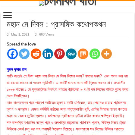
মহান মে দিবস : প্রাসঙ্গিক কথোপকথন
May 1, 2021
663 Views
Spread the love
সুজন কুমার মাল
প্রতি বছরেই মে দিবস আসে যায় কিন্ত মে দিবস কিসের জন্য? কাদের জন্য? কেন পালন করা হয়
তা হয়তো জানেন না অনেক শ্রমিকই। এ কথাটি মানতে অনেকেই দ্বিমত করবেন না। তৎকালীন
১৮৮৬ সালের ১ মে যুক্তরাষ্ট্রের শিকাগো শহরের শ্রমিকেরা ৮ ঘণ্টা কর্ম দিবসের দাবিতে বুকের রক্ত
ঢেলে দিয়েছিলেন।
আজ বাংলাদেশের শ্রম পরিবেশ অতীতের তুলনায় যতটা এগিয়েছে, তার পেছনেও রয়েছে শ্রমিকদের
ত্যাগ ও সংগ্রাম। যেমনঃ কর্মজীবি নারীদের জন্য মাতৃত্বকালীন ছুটি, ছোট্র শিশুদের লালণ পালনের
জন্য ডে কেয়ার সেন্টার স্থাপন। কর্মক্ষেত্রে শ্রমিকদের দুর্ঘটনা জনিত কারনে ক্ষতিপূরণ ইত্যাদি।
দক্ষ জনশক্তি রপ্তানির লক্ষ্যে শ্রম ও জনশক্তি মন্ত্রনালয় প্রশিক্ষন প্রদান, বিভিন্ন বিষয়ে ট্রেড
ভিক্তিক কোর্স চালু করা সহ নানামুখী উদ্দ্যোগ নিয়েছে। মধ্যপ্রাচ্য সহ বিশ্বের বিভিন্ন প্রান্তে