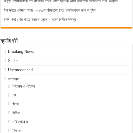
ভাঙ্গুড়া প্রেসক্লাবের সাংবাদিকদের সাথে এমপি মুহাম্মদ আলী আছগরের মতবিনিময় সভা অনুষ্ঠিত
সিরাজগঞ্জে নৌযান শুমারি ২০২৬,অংশীজনদের নিয়ে অবহিতকরণ সভা অনুষ্ঠিত
উল্লাপাড়া পৌর শহরে চলমান ড্রেন – সড়ক নির্মানে বিলম্ব
ক্যাটাগরী
Breaking News
Slider
Uncategorized
অন্যান্য
ইতিহাস ও ঐতিহ্য
ধর্ম
ফিচার
মিডিয়া
লাইফস্টাইল
শিক্ষাঙ্গন