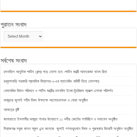
পুরাতন সংবাদ
পুরাতন
সংবাদ
সর্বশেষ সংবাদ
চলনবিলে আধুনিক পর্যটন কেন্দ্র গড়ে তোলা হবে -পর্যটন মন্ত্রী আফরোজা খানম রিতা
চরকুশাবাড়ি সরকারি প্রাথমিক বিদ্যালয়-২-এর ম্যানেজিং কমিটি নিয়ে তোলপাড়
বেসামরিক বিমান পরিবহন ও পর্যটন মন্ত্রীর চলনবিল ইকো-ট্যুরিজম প্রকল্প এলাকা পরিদর্শন
ভাঙ্গুড়ায় জুলাই শহীদ দিবস উপলক্ষে আলোচনাসভা ও দোয়া অনুষ্ঠিত
আষাঢ়ের বৃষ্টি
জামায়াতে ইসলামীর ভাঙ্গুড়া শাখার উদ্যোগে ১১ দলীয় জোটের গণমিছিল ও সমাবেশ অনুষ্ঠিত
সিরাজগঞ্জ সবুজ কানন স্কুল এন্ড কলেজে জুলাই গণঅভ্যুথান দিবস ও পুরুষ্কার বিতরনী অনুষ্ঠান অনুষ্ঠিত