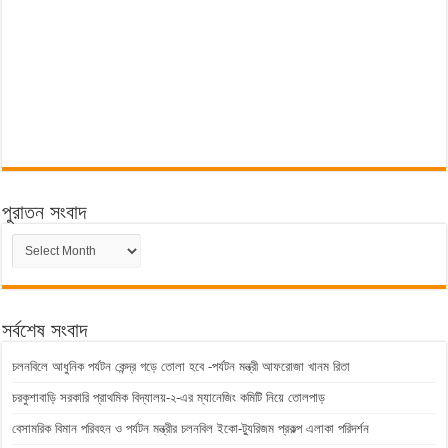
পুরাতন সংবাদ
পুরাতন
সংবাদ
সর্বশেষ সংবাদ
চলনবিলে আধুনিক পর্যটন কেন্দ্র গড়ে তোলা হবে -পর্যটন মন্ত্রী আফরোজা খানম রিতা
চরকুশাবাড়ি সরকারি প্রাথমিক বিদ্যালয়-২-এর ম্যানেজিং কমিটি নিয়ে তোলপাড়
বেসামরিক বিমান পরিবহন ও পর্যটন মন্ত্রীর চলনবিল ইকো-ট্যুরিজম প্রকল্প এলাকা পরিদর্শন