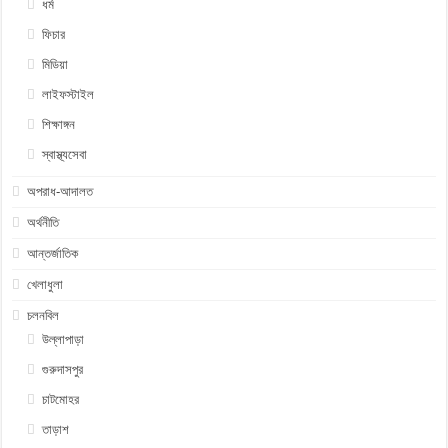
ধর্ম
ফিচার
মিডিয়া
লাইফস্টাইল
শিক্ষাঙ্গন
স্বাস্থ্যসেবা
অপরাধ-আদালত
অর্থনীতি
আন্তর্জাতিক
খেলাধুলা
চলনবিল
উল্লাপাড়া
গুরুদাসপুর
চাটমোহর
তাড়াশ