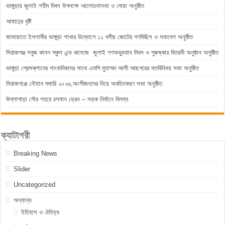
ভাঙ্গুড়ায় জুলাই শহীদ দিবস উপলক্ষে আলোচনাসভা ও দোয়া অনুষ্ঠিত
আষাঢ়ের বৃষ্টি
জামায়াতে ইসলামীর ভাঙ্গুড়া শাখার উদ্যোগে ১১ দলীয় জোটের গণমিছিল ও সমাবেশ অনুষ্ঠিত
সিরাজগঞ্জ সবুজ কানন স্কুল এন্ড কলেজে জুলাই গণঅভ্যুথান দিবস ও পুরুষ্কার বিতরনী অনুষ্ঠান অনুষ্ঠিত
ভাঙ্গুড়া প্রেসক্লাবের সাংবাদিকদের সাথে এমপি মুহাম্মদ আলী আছগরের মতবিনিময় সভা অনুষ্ঠিত
সিরাজগঞ্জে নৌযান শুমারি ২০২৬,অংশীজনদের নিয়ে অবহিতকরণ সভা অনুষ্ঠিত
উল্লাপাড়া পৌর শহরে চলমান ড্রেন – সড়ক নির্মানে বিলম্ব
ক্যাটাগরী
Breaking News
Slider
Uncategorized
অন্যান্য
ইতিহাস ও ঐতিহ্য