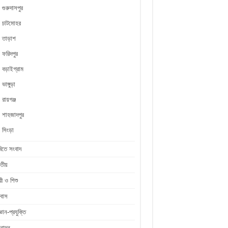
গুরুদাসপুর
চাটমোহর
তাড়াশ
ফরিদপুর
বড়াইগ্রাম
ভাঙ্গুড়া
রায়গঞ্জ
শাহজাদপুর
সিংড়া
িতে সংবাদ
তীয়
রী ও শিশু
রবাস
জ্ঞান-প্রযুক্তি
নোদন