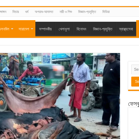
্ষাঙ্গন
ফিচার
ধর্ম
অপরাধ-আদালত
নারী ও শিশু
বিজ্ঞান-প্রযুক্তি
মিডিয়া
চলনবিল
সারাদেশ
সম্পাদকীয়
খেলাধুলা
বিনোদন
বিজ্ঞান-প্রযুক্তি
স্বাস্থ্যসেবা
ফেসব