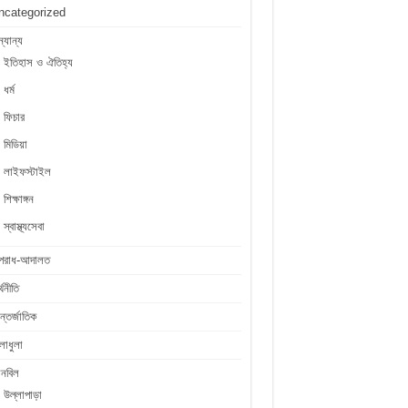
ncategorized
্যান্য
ইতিহাস ও ঐতিহ্য
ধর্ম
ফিচার
মিডিয়া
লাইফস্টাইল
শিক্ষাঙ্গন
স্বাস্থ্যসেবা
পরাধ-আদালত
্থনীতি
্তর্জাতিক
লাধুলা
লনবিল
উল্লাপাড়া