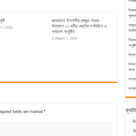
গণমিছ
সিরাজ
পুরুষ্
ৃষ্টি
জামায়াতে ইসলামীর ভাঙ্গুড়া শাখার
ভাঙ্গ
উদ্যোগে ১১ দলীয় জোটের গণমিছিল ও
 7, 2026
মতবিন
সমাবেশ অনুষ্ঠিত
August 7, 2026
সিরাজ
অনুষ্ঠ
উল্লা
উল্ল
মাদক 
সাপ্ত
সাপ্ত
ক্যাট
quired fields are marked
*
B
S