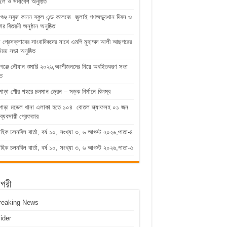
িল ও সমাবেশ অনুষ্ঠিত
গঞ্জ সবুজ কানন স্কুল এন্ড কলেজে জুলাই গণঅভ্যুথান দিবস ও
কার বিতরনী অনুষ্ঠান অনুষ্ঠিত
ুড়া প্রেসক্লাবের সাংবাদিকদের সাথে এমপি মুহাম্মদ আলী আছগরের
িময় সভা অনুষ্ঠিত
গঞ্জে নৌযান শুমারি ২০২৬,অংশীজনদের নিয়ে অবহিতকরণ সভা
িত
পাড়া পৌর শহরে চলমান ড্রেন – সড়ক নির্মানে বিলম্ব
াপাড়া মডেল থানা এলাকা হতে ১০৪ বোতল স্ক্যাফসহ ০১ জন
ব্যবসায়ী গ্রেফতার
াহিক চলনবিল বার্তা, বর্ষ ১০, সংখ্যা ৩, ৬ আগস্ট ২০২৬,পাতা-৪
াহিক চলনবিল বার্তা, বর্ষ ১০, সংখ্যা ৩, ৬ আগস্ট ২০২৬,পাতা-৩
াগরী
reaking News
lider