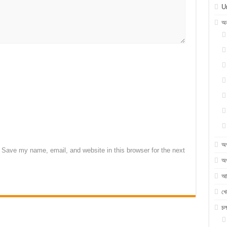
U
অন
অ
Save my name, email, and website in this browser for the next
অর
আন
খে
চ