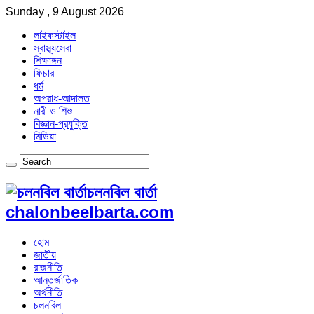
Sunday , 9 August 2026
লাইফস্টাইল
স্বাস্থ্যসেবা
শিক্ষাঙ্গন
ফিচার
ধর্ম
অপরাধ-আদালত
নারী ও শিশু
বিজ্ঞান-প্রযুক্তি
মিডিয়া
চলনবিল বার্তা
chalonbeelbarta.com
হোম
জাতীয়
রাজনীতি
আন্তর্জাতিক
অর্থনীতি
চলনবিল