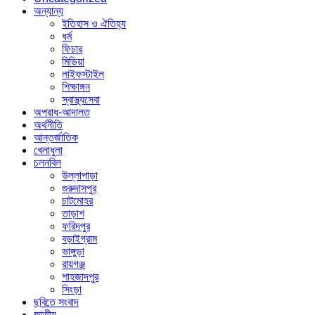
অন্যান্য
ইতিহাস ও ঐতিহ্য
ধর্ম
ফিচার
মিডিয়া
লাইফস্টাইল
শিক্ষাঙ্গন
স্বাস্থ্যসেবা
অপরাধ-আদালত
অর্থনীতি
আন্তর্জাতিক
খেলাধুলা
চলনবিল
উল্লাপাড়া
গুরুদাসপুর
চাটমোহর
তাড়াশ
ফরিদপুর
বড়াইগ্রাম
ভাঙ্গুড়া
রায়গঞ্জ
শাহজাদপুর
সিংড়া
ছবিতে সংবাদ
জাতীয়