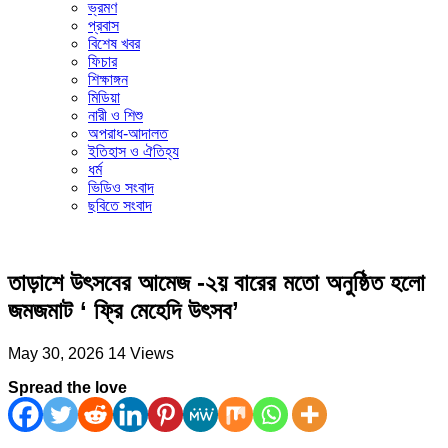
ভ্রমণ
প্রবাস
বিশেষ খবর
ফিচার
শিক্ষাঙ্গন
মিডিয়া
নারী ও শিশু
অপরাধ-আদালত
ইতিহাস ও ঐতিহ্য
ধর্ম
ভিডিও সংবাদ
ছবিতে সংবাদ
তাড়াশে উৎসবের আমেজ -২য় বারের মতো অনুষ্ঠিত হলো
জমজমাট ‘ ফ্রি মেহেদি উৎসব’
May 30, 2026
14 Views
Spread the love