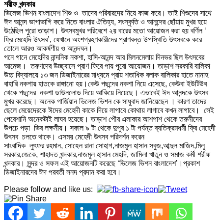
শরীফ খন্দকার
ভিলেজ ভিশন বাংলাদেশ শিশু ও তাদের পরিবারদের নিয়ে কাজ করে। তাই শিশুদের সাথে
ঈদ আনন্দ ভাগাভাগি করে নিতে বাংলার ঐতিহ্য, সংস্কৃতি ও আনন্দের ছোঁয়ায় মুখর হয়ে
উঠেছিল পুরো তাড়াশ। উৎসবমুখর পরিবেশে ২য় বারের মতো আয়োজন করা হয় বর্ণিল ‘
ফ্রি মেহেদি উৎসব’, যেখানে অংশগ্রহণকারীদের প্রাণবন্ত উপস্থিতি উৎসবকে করে
তোলে আরও আকর্ষণীয় ও আনন্দঘন।
গনে গানে মেহেদির নান্দনিক নকশা, হাসি-আনন্দ আর মিলনমেলায় দিনভর ছিল উৎসবের
আমেজ। তরুণদের উচ্ছ্বাসে প্রাণ ফিরে পায় পুরো আয়োজন। তাড়াশ সরকারি বালিকা
উচ্চ বিদ্যালয়ে ১৩ জন ডিজাইনারের মাধ্যমে প্রায় শতাধিক বলাক বালিকার হাতে নানাহ
বাহারি নকশায় হাতকে রাঙ্গানো হয়।কেউ পছন্দের নকশা নিয়ে এসেছে, কেউবা ইউটিউব
থেকে পছন্দের নকশা ডাউনলোড দিয়ে আকিয়ে নিয়েছে। এভাবেই ঈদ আনন্দকে উৎসব
মুখর করেছে। অনেক গার্জিয়ান ভিলেজ ভিশন কে সাধুবাদ জানিয়েছেন । কারণ তাদের
ছেলে মেয়েদেরকে ঈদের মেহেদী কাকে দিয়ে লাগাবে কোথায় লাগাবে কখন লাগাবে। সেই
পেরেশানি অনেকটাই লাঘব হয়েছে। তাড়াশ পৌর এলাকার আশপাশ থেকে তরুনীদের
উপচে পড়া ভির লক্ষনীয়। সকাল ৯ টা থেকে দুপুর ১ টা পর্যন্ত ব্যতিক্রমধর্মী ফ্রি মেহেদী
উৎসব চলতে থাকে। এসময় মেহেদী উৎসব পরিদর্শন করেন
সাংবাদিক লুৎফর রহমান, সোহেল রানা সোহাগ,নাজমুল হাসান সবুজ,আব্দুল মাজিদ,মিলু
সরকার,জেকে, শাহাদত খন্দকার,নাজমুল হাসান মেহদি, জামিলা খাতুন ও সমাজ কর্মী শরীফ
খন্দকার। সুন্দর ও সফল এই আয়োজনটি করেছে ‘ভিলেজ ভিশন বাংলাদেশ’।প্রকাশ
ডিজাইনারদের ঈদ পরবর্তী সনদ প্রদান করা হবে।
Please follow and like us: