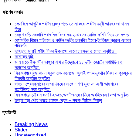
সর্বশেষ সংবাদ
চলনবিলে আধুনিক পর্যটন কেন্দ্র গড়ে তোলা হবে -পর্যটন মন্ত্রী আফরোজা খানম
রিতা
চরকুশাবাড়ি সরকারি প্রাথমিক বিদ্যালয়-২-এর ম্যানেজিং কমিটি নিয়ে তোলপাড়
বেসামরিক বিমান পরিবহন ও পর্যটন মন্ত্রীর চলনবিল ইকো-ট্যুরিজম প্রকল্প এলাকা
পরিদর্শন
ভাঙ্গুড়ায় জুলাই শহীদ দিবস উপলক্ষে আলোচনাসভা ও দোয়া অনুষ্ঠিত
আষাঢ়ের বৃষ্টি
জামায়াতে ইসলামীর ভাঙ্গুড়া শাখার উদ্যোগে ১১ দলীয় জোটের গণমিছিল ও
সমাবেশ অনুষ্ঠিত
সিরাজগঞ্জ সবুজ কানন স্কুল এন্ড কলেজে জুলাই গণঅভ্যুথান দিবস ও পুরুষ্কার
বিতরনী অনুষ্ঠান অনুষ্ঠিত
ভাঙ্গুড়া প্রেসক্লাবের সাংবাদিকদের সাথে এমপি মুহাম্মদ আলী আছগরের
মতবিনিময় সভা অনুষ্ঠিত
সিরাজগঞ্জে নৌযান শুমারি ২০২৬,অংশীজনদের নিয়ে অবহিতকরণ সভা অনুষ্ঠিত
উল্লাপাড়া পৌর শহরে চলমান ড্রেন – সড়ক নির্মানে বিলম্ব
ক্যাটাগরী
Breaking News
Slider
Uncategorized