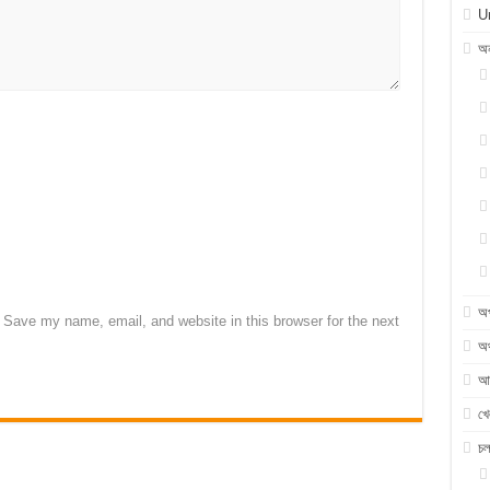
U
অন
অ
Save my name, email, and website in this browser for the next
অর
আন
খে
চ