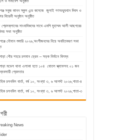
িল ও সমাবেশ অনুষ্ঠিত
গঞ্জ সবুজ কানন স্কুল এন্ড কলেজে জুলাই গণঅভ্যুথান দিবস ও
কার বিতরনী অনুষ্ঠান অনুষ্ঠিত
ুড়া প্রেসক্লাবের সাংবাদিকদের সাথে এমপি মুহাম্মদ আলী আছগরের
িময় সভা অনুষ্ঠিত
গঞ্জে নৌযান শুমারি ২০২৬,অংশীজনদের নিয়ে অবহিতকরণ সভা
িত
পাড়া পৌর শহরে চলমান ড্রেন – সড়ক নির্মানে বিলম্ব
াপাড়া মডেল থানা এলাকা হতে ১০৪ বোতল স্ক্যাফসহ ০১ জন
ব্যবসায়ী গ্রেফতার
াহিক চলনবিল বার্তা, বর্ষ ১০, সংখ্যা ৩, ৬ আগস্ট ২০২৬,পাতা-৪
াহিক চলনবিল বার্তা, বর্ষ ১০, সংখ্যা ৩, ৬ আগস্ট ২০২৬,পাতা-৩
াগরী
reaking News
lider