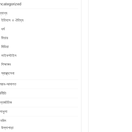
ncategorized
্যান্য
ইতিহাস ও ঐতিহ্য
ধর্ম
ফিচার
মিডিয়া
লাইফস্টাইল
শিক্ষাঙ্গন
স্বাস্থ্যসেবা
পরাধ-আদালত
্থনীতি
্তর্জাতিক
লাধুলা
লনবিল
উল্লাপাড়া