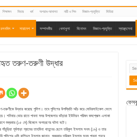
শিক্ষাঙ্গন
ফিচার
ধর্ম
অপরাধ-আদালত
নারী ও শিশু
বিজ্ঞান-প্রযুক্তি
মিডিয়া
চলনবিল
সারাদেশ
সম্পাদকীয়
খেলাধুলা
বিনোদন
বিজ্ঞান-প্রযুক্তি
স্বাস্থ্যসেবা
ৃত তরুণ-তরুণী উদ্ধার
ফেসব
ণ-তরুণীকে উদ্ধার করেছে পুলিশ। তবে পুলিশের উপস্থিতি আঁচ করে মোটরসাইকেল ফেলে
হয়। শনিবার ভোর রাতে পাবনা সদর উপজেলার ভাঁড়ারা ইউনিয়ন পরিষদ কমপ্লেক্স এলাকা
আগে শুক্রবার (১৫ মে) বিকেলে অপহরণের ঘটনা ঘটে।
াঁচুড়িয়া পূর্বপাড়া গ্রামের তাহমিনা খাতুনের ছেলে তরিকুল ইসলাম সনম (১৯) ও তার
 ডিবি পুলিশের ওসি রাশিদুল ইসলাম জানান, শুক্রবার তরিকুল ইসলাম সনম পাবনা শহরে