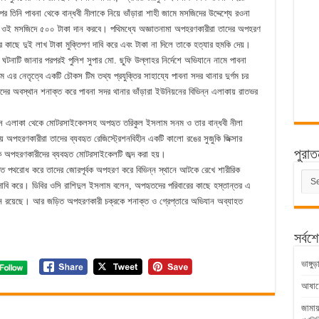
তিনি পাবনা থেকে বান্ধবী নীলাকে নিয়ে ভাঁড়ারা শাহী জামে মসজিদের উদ্দেশ্যে রওনা
াহী ওই মসজিদে ৫০০ টাকা দান করবে। পথিমধ্যে অজ্ঞাতনামা অপহরণকারীরা তাদের অপহরণ
াছে দুই লাখ টাকা মুক্তিপণ দাবি করে এবং টাকা না দিলে তাকে হত্যার হুমকি দেয়।
ঘটনাটি জানার পরপরই পুলিশ সুপার মো. ছুফি উল্লাহর নির্দেশে অভিযানে নামে পাবনা
 এর নেতৃত্বে একটি চৌকস টিম তথ্য প্রযুক্তির সাহায্যে পাবনা সদর থানার দুর্গম চর
দের অবস্থান শনাক্ত করে পাবনা সদর থানার ভাঁড়ারা ইউনিয়নের বিভিন্ন এলাকায় রাতভর
েক্স এলাকা থেকে মোটরসাইকেলসহ অপহৃত তরিকুল ইসলাম সনম ও তার বান্ধবী নীলা
 অপহরণকারীরা তাদের ব্যবহৃত রেজিস্ট্রেশনবিহীন একটি কালো রঙের সুজুকি জিক্সার
পুরাত
 অপহরণকারীদের ব্যবহৃত মোটরসাইকেলটি জব্দ করা হয়।
ৃত্ত পথরোধ করে তাদের জোরপূর্বক অপহরণ করে বিভিন্ন স্থানে আটকে রেখে শারীরিক
পুরাত
ণ দাবি করে। ডিবির ওসি রাশিদুল ইসলাম বলেন, অপহৃতদের পরিবারের কাছে হস্তান্তর এ
সংবাদ
ধীন রয়েছে। আর জড়িত অপহরণকারী চক্রকে শনাক্ত ও গ্রেপ্তারে অভিযান অব্যাহত
সর্বশ
ভাঙ্গ
আষাঢ়ের
জামায