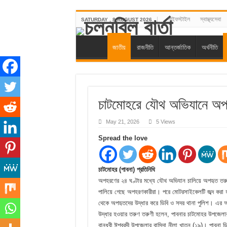
লাইফস্টাইল
স্বাস্থ্যসেবা
SATURDAY , 8 AUGUST 2026
জাতীয়
রাজনীতি
আন্তর্জাতিক
অর্থনীতি
চাটমোহরে যৌথ অভিযানে অপহ
May 21, 2026
5 Views
Spread the love
চাটমোহর (পাবনা) প্রতিনিধি
অপহরণের ২৪ ঘণ্টার মধ্যে যৌথ অভিযান চালিয়ে অপহৃত তরু
পালিয়ে গেছে অপহরণকারীরা। পরে মোটরসাইকেলটি জব্দ করা 
থেকে অপহৃতদের উদ্ধার করে ডিবি ও সদর থানা পুলিশ। এর 
উদ্ধার হওয়ার তরুণ তরুণী হলেন, পাবনার চাটমোহর উপজেলার প
বান্ধবী ঈশ্বরদী উপজেলার বাসিন্দা নীলা খাতুন (১৯)। পাবনা