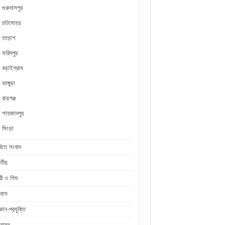
গুরুদাসপুর
চাটমোহর
তাড়াশ
ফরিদপুর
বড়াইগ্রাম
ভাঙ্গুড়া
রায়গঞ্জ
শাহজাদপুর
সিংড়া
িতে সংবাদ
তীয়
রী ও শিশু
রবাস
জ্ঞান-প্রযুক্তি
নোদন