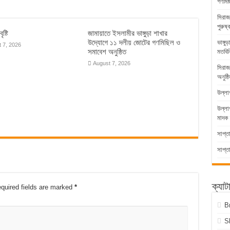
গণমিছ
সিরাজ
পুরুষ্
ৃষ্টি
জামায়াতে ইসলামীর ভাঙ্গুড়া শাখার
উদ্যোগে ১১ দলীয় জোটের গণমিছিল ও
ভাঙ্গ
 7, 2026
সমাবেশ অনুষ্ঠিত
মতবিন
August 7, 2026
সিরাজ
অনুষ্ঠ
উল্লা
উল্ল
মাদক 
সাপ্ত
সাপ্ত
ক্যাট
quired fields are marked
*
B
S