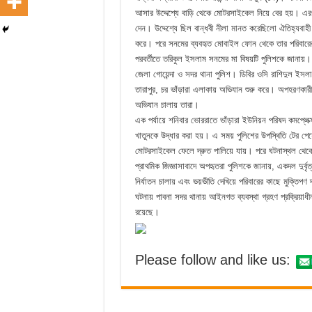
আসার উদ্দেশ্যে বাড়ি থেকে মোটরসাইকেল নিয়ে বের হয়। এরপর 
দেন। উদ্দেশ্যে ছিল বান্ধবী নীলা মানত করেছিলো ঐতিহ্যব
করে। পরে সনমের ব্যবহৃত মোবাইল ফোন থেকে তার পরিবারের ক
পরবর্তীতে তরিকুল ইসলাম সনমের মা বিষয়টি পুলিশকে জানায়। 
জেলা গোয়েন্দা ও সদর থানা পুলিশ। ডিবির ওসি রাশিদুল ইসলাম
তারাপুর, চর ভাঁড়ারা এলাকায় অভিযান শুরু করে। অপহরণকারী
অভিযান চালায় তারা।
এক পর্যায়ে শনিবার ভোররাতে ভাঁড়ারা ইউনিয়ন পরিষদ কমপ্ল
খাতুনকে উদ্ধার করা হয়। এ সময় পুলিশের উপস্থিতি টের পেয়ে
মোটরসাইকেল ফেলে দ্রুত পালিয়ে যায়। পরে ঘটনাস্থল থেকে
প্রাথমিক জিজ্ঞাসাবাদে অপহৃতরা পুলিশকে জানায়, একদল দুর্ব
নির্যাতন চালায় এবং ভয়ভীতি দেখিয়ে পরিবারের কাছে মুক্তিপ
ঘটনায় পাবনা সদর থানায় আইনগত ব্যবস্থা গ্রহণ প্রক্রিয়া
রয়েছে।
Please follow and like us: