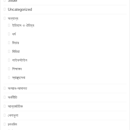
Slider
Uncategorized
অন্যান্য
ইতিহাস ও ঐতিহ্য
ধর্ম
ফিচার
মিডিয়া
লাইফস্টাইল
শিক্ষাঙ্গন
স্বাস্থ্যসেবা
অপরাধ-আদালত
অর্থনীতি
আন্তর্জাতিক
খেলাধুলা
চলনবিল