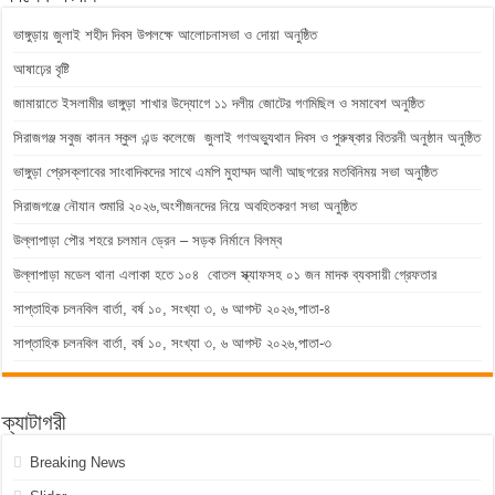
ভাঙ্গুড়ায় জুলাই শহীদ দিবস উপলক্ষে আলোচনাসভা ও দোয়া অনুষ্ঠিত
আষাঢ়ের বৃষ্টি
জামায়াতে ইসলামীর ভাঙ্গুড়া শাখার উদ্যোগে ১১ দলীয় জোটের গণমিছিল ও সমাবেশ অনুষ্ঠিত
সিরাজগঞ্জ সবুজ কানন স্কুল এন্ড কলেজে জুলাই গণঅভ্যুথান দিবস ও পুরুষ্কার বিতরনী অনুষ্ঠান অনুষ্ঠিত
ভাঙ্গুড়া প্রেসক্লাবের সাংবাদিকদের সাথে এমপি মুহাম্মদ আলী আছগরের মতবিনিময় সভা অনুষ্ঠিত
সিরাজগঞ্জে নৌযান শুমারি ২০২৬,অংশীজনদের নিয়ে অবহিতকরণ সভা অনুষ্ঠিত
উল্লাপাড়া পৌর শহরে চলমান ড্রেন – সড়ক নির্মানে বিলম্ব
উল্লাপাড়া মডেল থানা এলাকা হতে ১০৪ বোতল স্ক্যাফসহ ০১ জন মাদক ব্যবসায়ী গ্রেফতার
সাপ্তাহিক চলনবিল বার্তা, বর্ষ ১০, সংখ্যা ৩, ৬ আগস্ট ২০২৬,পাতা-৪
সাপ্তাহিক চলনবিল বার্তা, বর্ষ ১০, সংখ্যা ৩, ৬ আগস্ট ২০২৬,পাতা-৩
ক্যাটাগরী
Breaking News