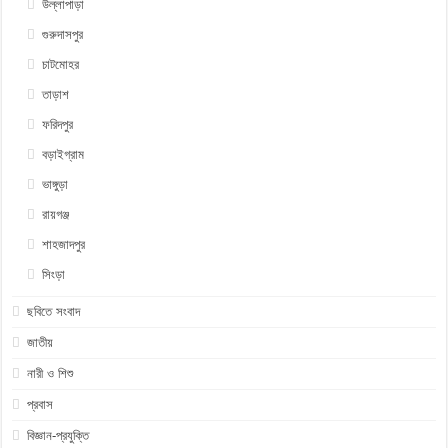
উল্লাপাড়া
গুরুদাসপুর
চাটমোহর
তাড়াশ
ফরিদপুর
বড়াইগ্রাম
ভাঙ্গুড়া
রায়গঞ্জ
শাহজাদপুর
সিংড়া
ছবিতে সংবাদ
জাতীয়
নারী ও শিশু
প্রবাস
বিজ্ঞান-প্রযুক্তি