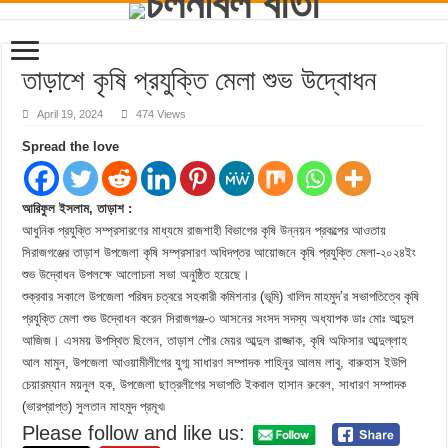
তাড়াশে কৃষি প্রযুক্তি মেলা শুভ উদ্বোধন
April 19, 2024
474 Views
Spread the love
আরিফুল ইসলাম, তাড়াশ :
আধুনিক প্রযুক্তি সম্প্রসারণের মাধ্যমে রাজশাহী বিভাগের কৃষি উন্নয়ন প্রকল্পের আওতায়
সিরাজগঞ্জের তাড়াশ উপজেলা কৃষি সম্প্রসারণ অধিদপ্তর আয়োজনে কৃষি প্রযুক্তি মেলা-২০২৪ইং
শুভ উদ্বোধন উপলক্ষে আলোচনা সভা অনুষ্ঠিত হয়েছে।
শুক্রবার সকালে উপজেলা পরিষদ চত্বরে সহকারী কমিশনার (ভূমি) খালিদ মাহমুদ’র সভাপতিত্বে কৃষি
প্রযুক্তি মেলা শুভ উদ্বোধন করেন সিরাজগঞ্জ-৩ আসনের সংসদ সদস্য অধ্যাপক ডাঃ মোঃ আব্দুল
আজিজ। এসময় উপস্থিত ছিলেন, তাড়াশ পৌর মেয়র আব্দুল রাজ্জাক, কৃষি অফিসার আব্দুল্লাহ
আল মামুন, উপজেলা আওয়ামীলীগের যুগ্ম সাধারণ সম্পাদক শাহিনুর আলম লাবু, বারুহাস ইউপি
চেয়ারম্যান ময়নুল হক, উপজেলা ছাত্রলীগের সভাপতি ইকবাল হাসান রুবেল, সাধারণ সম্পাদক
(ভারপ্রাপ্ত) সুলতান মাহমুদ প্রমূখ৷
Please follow and like us: