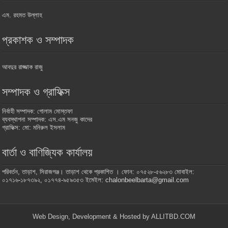
এম. রহমত উল্লাহ
প্রকাশক ও সম্পাদক
আবদুর রাজ্জাক রাজু
সম্পাদক ও গ্রাফিক্স
নির্বাহী সম্পাদক: গোলাম মোস্তফা
ব্যবস্থাপনা সম্পাদক: এস.এম সনজু কাদের
গ্রাফিক্স: মো: মনিরুল ইসলাম
বার্তা ও বাণিজ্যিক কার্যালয়
পরিবর্তন, তাড়াশ, সিরাজগঞ্জ। তাড়াশ থেকে প্রকাশিত । ফোন: ০৭৫২৮-৫৬২৮৩ মোবাইল:
০১৭১৬-১৮৭৩৯২, ০১৭৭৪-৯৫৯৩৫৩ ইমেইল: chalonbeelbarta@gmail.com
Web Design, Development & Hosted by ALLITBD.COM