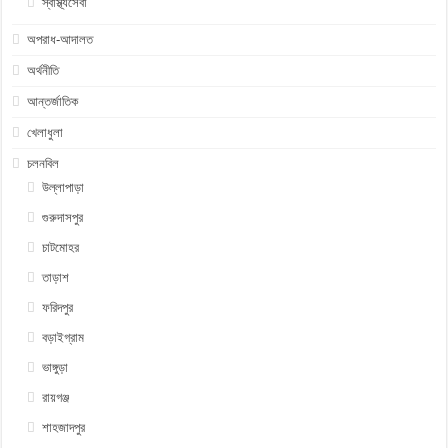
স্বাস্থ্যসেবা
অপরাধ-আদালত
অর্থনীতি
আন্তর্জাতিক
খেলাধুলা
চলনবিল
উল্লাপাড়া
গুরুদাসপুর
চাটমোহর
তাড়াশ
ফরিদপুর
বড়াইগ্রাম
ভাঙ্গুড়া
রায়গঞ্জ
শাহজাদপুর