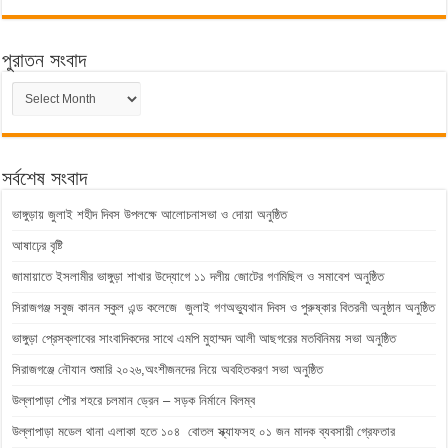
পুরাতন সংবাদ
পুরাতন
সংবাদ
সর্বশেষ সংবাদ
ভাঙ্গুড়ায় জুলাই শহীদ দিবস উপলক্ষে আলোচনাসভা ও দোয়া অনুষ্ঠিত
আষাঢ়ের বৃষ্টি
জামায়াতে ইসলামীর ভাঙ্গুড়া শাখার উদ্যোগে ১১ দলীয় জোটের গণমিছিল ও সমাবেশ অনুষ্ঠিত
সিরাজগঞ্জ সবুজ কানন স্কুল এন্ড কলেজে জুলাই গণঅভ্যুথান দিবস ও পুরুষ্কার বিতরনী অনুষ্ঠান অনুষ্ঠিত
ভাঙ্গুড়া প্রেসক্লাবের সাংবাদিকদের সাথে এমপি মুহাম্মদ আলী আছগরের মতবিনিময় সভা অনুষ্ঠিত
সিরাজগঞ্জে নৌযান শুমারি ২০২৬,অংশীজনদের নিয়ে অবহিতকরণ সভা অনুষ্ঠিত
উল্লাপাড়া পৌর শহরে চলমান ড্রেন – সড়ক নির্মানে বিলম্ব
উল্লাপাড়া মডেল থানা এলাকা হতে ১০৪ বোতল স্ক্যাফসহ ০১ জন মাদক ব্যবসায়ী গ্রেফতার