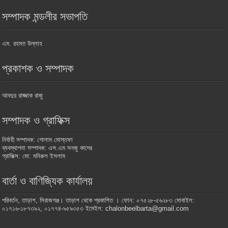
সম্পাদক মন্ডলীর সভাপতি
এম. রহমত উল্লাহ
প্রকাশক ও সম্পাদক
আবদুর রাজ্জাক রাজু
সম্পাদক ও গ্রাফিক্স
নির্বাহী সম্পাদক: গোলাম মোস্তফা
ব্যবস্থাপনা সম্পাদক: এস.এম সনজু কাদের
গ্রাফিক্স: মো: মনিরুল ইসলাম
বার্তা ও বাণিজ্যিক কার্যালয়
পরিবর্তন, তাড়াশ, সিরাজগঞ্জ। তাড়াশ থেকে প্রকাশিত । ফোন: ০৭৫২৮-৫৬২৮৩ মোবাইল:
০১৭১৬-১৮৭৩৯২, ০১৭৭৪-৯৫৯৩৫৩ ইমেইল: chalonbeelbarta@gmail.com