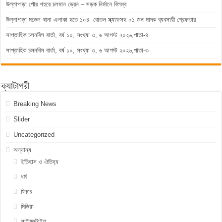
উল্লাপাড়া পৌর শহরে চলমান ড্রেন – সড়ক নির্মানে বিলম্ব
উল্লাপাড়া মডেল থানা এলাকা হতে ১০৪ বোতল স্ক্যাফসহ ০১ জন মাদক ব্যবসায়ী গ্রেফতার
সাপ্তাহিক চলনবিল বার্তা, বর্ষ ১০, সংখ্যা ৩, ৬ আগস্ট ২০২৬,পাতা-৪
সাপ্তাহিক চলনবিল বার্তা, বর্ষ ১০, সংখ্যা ৩, ৬ আগস্ট ২০২৬,পাতা-৩
ক্যাটাগরী
Breaking News
Slider
Uncategorized
অন্যান্য
ইতিহাস ও ঐতিহ্য
ধর্ম
ফিচার
মিডিয়া
লাইফস্টাইল