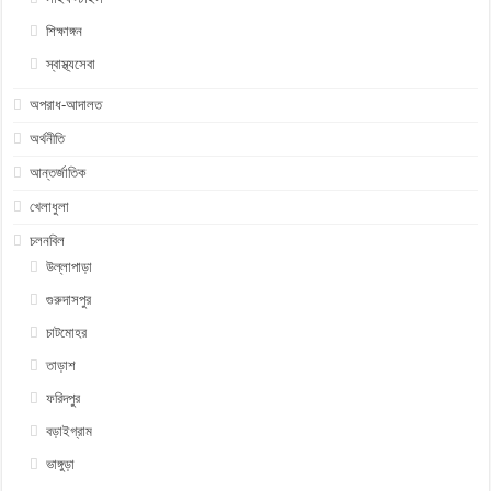
শিক্ষাঙ্গন
স্বাস্থ্যসেবা
অপরাধ-আদালত
অর্থনীতি
আন্তর্জাতিক
খেলাধুলা
চলনবিল
উল্লাপাড়া
গুরুদাসপুর
চাটমোহর
তাড়াশ
ফরিদপুর
বড়াইগ্রাম
ভাঙ্গুড়া