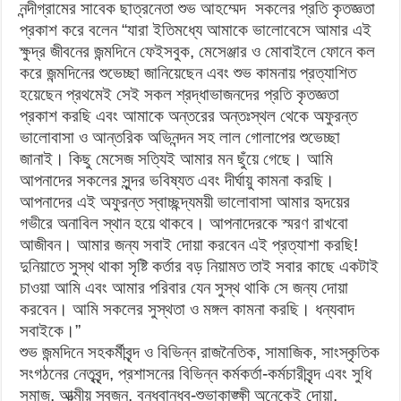
নন্দীগ্রামের সাবেক ছাত্রনেতা শুভ আহম্মেদ সকলের প্রতি কৃতজ্ঞতা
প্রকাশ করে বলেন “যারা ইতিমধ্যে আমাকে ভালোবেসে আমার এই
ক্ষুদ্র জীবনের জন্মদিনে ফেইসবুক, মেসেঞ্জার ও মোবাইলে ফোনে কল
করে জন্মদিনের শুভেচ্ছা জানিয়েছেন এবং শুভ কামনায় প্রত্যাশিত
হয়েছেন প্রথমেই সেই সকল শ্রদ্ধাভাজনদের প্রতি কৃতজ্ঞতা
প্রকাশ করছি এবং আমাকে অন্তরের অন্তঃস্থল থেকে অফুরন্ত
ভালোবাসা ও আন্তরিক অভিনন্দন সহ লাল গোলাপের শুভেচ্ছা
জানাই। কিছু মেসেজ সত্যিই আমার মন ছুঁয়ে গেছে। আমি
আপনাদের সকলের সুন্দর ভবিষ্যত এবং দীর্ঘায়ু কামনা করছি।
আপনাদের এই অফুরন্ত স্বাচ্ছন্দ্যময়ী ভালোবাসা আমার হৃদয়ের
গভীরে অনাবিল স্থান হয়ে থাকবে। আপনাদেরকে স্মরণ রাখবো
আজীবন। আমার জন্য সবাই দোয়া করবেন এই প্রত্যাশা করছি!
দুনিয়াতে সুস্থ থাকা সৃষ্টি কর্তার বড় নিয়ামত তাই সবার কাছে একটাই
চাওয়া আমি এবং আমার পরিবার যেন সুস্থ থাকি সে জন্য দোয়া
করবেন। আমি সকলের সুস্থতা ও মঙ্গল কামনা করছি। ধন্যবাদ
সবাইকে।”
শুভ জন্মদিনে সহকর্মীবৃন্দ ও বিভিন্ন রাজনৈতিক, সামাজিক, সাংস্কৃতিক
সংগঠনের নেতৃবৃন্দ, প্রশাসনের বিভিন্ন কর্মকর্তা-কর্মচারীবৃন্দ এবং সুধি
সমাজ, আত্মীয় স্বজন, বন্ধুবান্ধব-শুভাকাঙ্ক্ষী অনেকেই দোয়া,