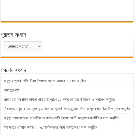
পুরাতন সংবাদ
পুরাতন
সংবাদ
সর্বশেষ সংবাদ
ভাঙ্গুড়ায় জুলাই শহীদ দিবস উপলক্ষে আলোচনাসভা ও দোয়া অনুষ্ঠিত
আষাঢ়ের বৃষ্টি
জামায়াতে ইসলামীর ভাঙ্গুড়া শাখার উদ্যোগে ১১ দলীয় জোটের গণমিছিল ও সমাবেশ অনুষ্ঠিত
সিরাজগঞ্জ সবুজ কানন স্কুল এন্ড কলেজে জুলাই গণঅভ্যুথান দিবস ও পুরুষ্কার বিতরনী অনুষ্ঠান অনুষ্ঠিত
ভাঙ্গুড়া প্রেসক্লাবের সাংবাদিকদের সাথে এমপি মুহাম্মদ আলী আছগরের মতবিনিময় সভা অনুষ্ঠিত
সিরাজগঞ্জে নৌযান শুমারি ২০২৬,অংশীজনদের নিয়ে অবহিতকরণ সভা অনুষ্ঠিত