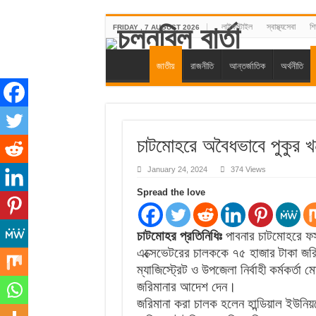
লাইফস্টাইল
স্বাস্থ্যসেবা
শিক
FRIDAY , 7 AUGUST 2026
জাতীয়
রাজনীতি
আন্তর্জাতিক
অর্থনীতি
চাটমোহরে অবৈধভাবে পুকুর খ
January 24, 2024
374 Views
Spread the love
চাটমোহর প্রতিনিধিঃ
পাবনার চাটমোহরে ফস
এক্সেভেটরের চালককে ৭৫ হাজার টাকা জরিম
ম্যাজিস্ট্রেট ও উপজেলা নির্বাহী কর্মকর্ত
জরিমানার আদেশ দেন।
জরিমানা করা চালক হলেন হান্ডিয়াল ইউনি