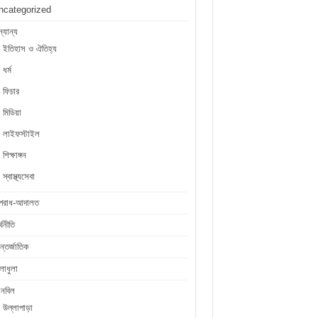
ncategorized
্যান্য
ইতিহাস ও ঐতিহ্য
ধর্ম
ফিচার
মিডিয়া
লাইফস্টাইল
শিক্ষাঙ্গন
স্বাস্থ্যসেবা
পরাধ-আদালত
্থনীতি
্তর্জাতিক
লাধুলা
লনবিল
উল্লাপাড়া