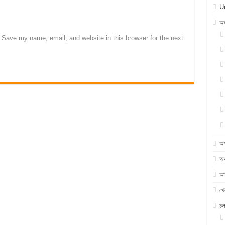
U
অন
Save my name, email, and website in this browser for the next
অ
অর
আন
খে
চ