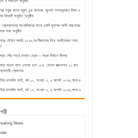
িল ও সমাবেশ অনুষ্ঠিত
গঞ্জ সবুজ কানন স্কুল এন্ড কলেজে জুলাই গণঅভ্যুথান দিবস ও
কার বিতরনী অনুষ্ঠান অনুষ্ঠিত
ুড়া প্রেসক্লাবের সাংবাদিকদের সাথে এমপি মুহাম্মদ আলী আছগরের
িময় সভা অনুষ্ঠিত
গঞ্জে নৌযান শুমারি ২০২৬,অংশীজনদের নিয়ে অবহিতকরণ সভা
িত
পাড়া পৌর শহরে চলমান ড্রেন – সড়ক নির্মানে বিলম্ব
াপাড়া মডেল থানা এলাকা হতে ১০৪ বোতল স্ক্যাফসহ ০১ জন
ব্যবসায়ী গ্রেফতার
াহিক চলনবিল বার্তা, বর্ষ ১০, সংখ্যা ৩, ৬ আগস্ট ২০২৬,পাতা-৪
াহিক চলনবিল বার্তা, বর্ষ ১০, সংখ্যা ৩, ৬ আগস্ট ২০২৬,পাতা-৩
াগরী
reaking News
lider