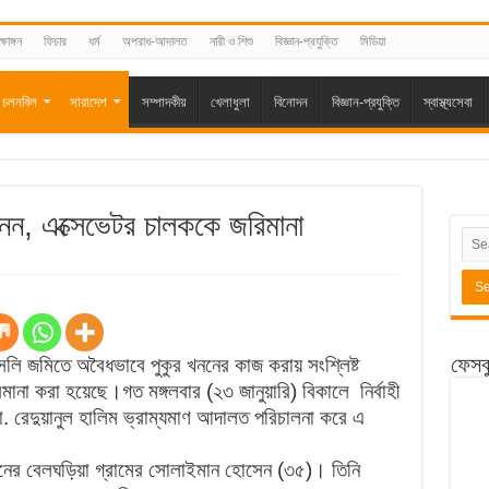
্ষাঙ্গন
ফিচার
ধর্ম
অপরাধ-আদালত
নারী ও শিশু
বিজ্ঞান-প্রযুক্তি
মিডিয়া
চলনবিল
সারাদেশ
সম্পাদকীয়
খেলাধুলা
বিনোদন
বিজ্ঞান-প্রযুক্তি
স্বাস্থ্যসেবা
নন, এক্সেভেটর চালককে জরিমানা
ফেসব
লি জমিতে অবৈধভাবে পুকুর খননের কাজ করায় সংশ্লিষ্ট
ানা করা হয়েছে।গত মঙ্গলবার (২৩ জানুয়ারি) বিকালে নির্বাহী
া মো. রেদুয়ানুল হালিম ভ্রাম্যমাণ আদালত পরিচালনা করে এ
য়নের বেলঘড়িয়া গ্রামের সোলাইমান হোসেন (৩৫)। তিনি