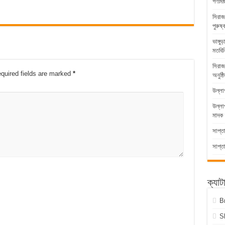
গণমিছ
সিরাজ
পুরুষ্
ভাঙ্গ
মতবিন
সিরাজ
quired fields are marked
*
অনুষ্ঠ
উল্লা
উল্ল
মাদক 
সাপ্ত
সাপ্ত
ক্যাট
B
S