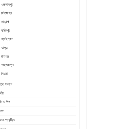
গুরুদাসপুর
চাটমোহর
তাড়াশ
ফরিদপুর
বড়াইগ্রাম
ভাঙ্গুড়া
রায়গঞ্জ
শাহজাদপুর
সিংড়া
িতে সংবাদ
তীয়
রী ও শিশু
রবাস
জ্ঞান-প্রযুক্তি
নোদন