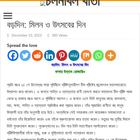
বড়দিন: মিলন ও উৎসবের দিন
December 23, 2023
380 Views
Spread the love
বড়দিন: মিলন ও উৎসবের দিন
ফাদার উত্তম রোজারিও
প্রতি বছর ২৫ শে ডিসেম্বর সারা পৃথিবীতে খ্রীষ্টানুসারীগণ যীশু খ্রীষ্টের জন্মোৎসব মহাসমারোহে
উদ্যাপন করে থাকেন। এ জগতে শান্তি ও ন্যায্যতার বাণী ঘোষণা করতে মহামানব যীশু খ্রীষ্ট আজ
থেকে দু হাজার বছর আগে এ পৃথিবীতে আসেন। এ জগতে এসে তিনি মানুষের কাছে ভালবাসা,
দয়া, ক্ষমা, শান্তি ও ন্যায্যতা প্রতিষ্ঠার কথা প্রচার করেন। তাঁর প্রচারিত বাণীতে বহু মানুষ
বিশ্বাসী হয়ে তাঁর অনুসারী হয়ে উঠে। অন্যদিকে সেই সময়কার বেশ কয়েকজন সমাজনেতা ও
ধর্মনেতা তাঁর বিরোধিতা করেন এবং তাঁকে ক্রুশারোপন করে হত্যা করেন। মত্যুর পর তৃতীয় দিবসে
তিনি পুনরুত্থান করেন। পুনরুত্থানের ৪০ দিন পরে তিনি মহাগৌরবে স্বর্গারোহন করেন।
খ্রীষ্টবিশ্বাসীরা তাঁকে প্রভু, গুরু ও মুক্তিদাতা বলেই সম্বোধন করেন।
প্রভু যীশুর জন্মোৎসবের দিনটিকে বাংলায় বড়দিন বলা হয়। যদিও ঘন্টার হিসেবে ২৫ শে ডিসেম্বর