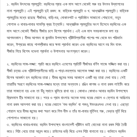
১. বড়দিন উৎসবের প্রস্তুতি: বড়দিনের প্রায় এক মাস আগে থেকেই শুরু হয় উৎসব উদ্যাপনের
নানা প্রস্তুতি। এই প্রস্তুতি দুই রকম: ক. বাহ্যিক প্রস্তুতি ও খ. আধ্যাত্মিক প্রস্তুতি। বাহ্যিক
প্রস্তুতির মধ্যে রয়েছে গীর্জাঘর, বাড়ি-ঘর, দোকানপাট ও প্রতিষ্ঠান সাজানো গোছানো, নতুন
পোশাক ও খাবার-দাবার সামগ্রি ক্রয় ইত্যাদি। আধ্যাত্মিক প্রস্তুতির অংশ হিসেবে বড়দিনের এক
মাস আগে থেকেই গীর্জায় গীর্জায় চলে বিশেষ প্রার্থনা। এই এক মাস সময়কালকে বলা হয়
আগমনকাল। যীশুর আগমন বা জন্মদিন উপলক্ষ্যে খ্রীষ্টবিশ্বাসীরা পাপের পথ থেকে মন পরিবর্তন
করেন, ঈশ্বরের কাছে পাপস্বীকার করে ক্ষমা প্রার্থনা করেন এবং বড়দিনের আগে নয় দিন যাবৎ
গীর্জায় গিয়ে বিশেষ নভেনা প্রার্থনা ও উপাসনায় অংশগ্রহণ করেন।
২. বড়দিনের সাজ-সজ্জা: প্রতি বছর বড়দিনে এদেশের প্রতিটি গীর্জাঘর বর্ণিল সাজে সজ্জিত করা হয়।
গীর্জা চত্বর এবং খ্রীষ্টবিশ্বাসীদের বাড়ি ও পাড়া-মহল্লায় আলোক সজ্জা করা হয়। বড়দিনের একটি
বিশেষ আকর্ষণ হল বড়দিনের তারা। যীশুর জন্মের সময় আকাশে একটি বড় তারা দেখা যায়। সেই
তারাটির স্মরণে বড়দিনের সাজ-সজ্জার মধ্যে তারা অন্যতম। রঙিন কাগজ ও নানা রকম লাইটিং করে
তারা সাজানো হয় এবং তা উঁচু স্থানে ঝুলিয়ে রাখা হয়। কোথাও কোথাও আবার বড়দিন উপলক্ষ্যে
ক্রিসমাস ট্রি সাজানো হয়। শহর ও গ্রাম বাংলায় অনেক সময় ঘরের দেয়াল ও ফ্লোর বা আঙিনায়
নানা রকম আলপনা করা হয়। ঘরের দেয়ালে ‘শুভ বড়দিন’ বা গবৎৎু ঈযৎরংঃসধং লেখা হয়। এছাড়া
গোয়াল ঘরে যীশুর জন্মের কথা স্মরণ করে শিশু যীশু ও তাঁর মা-বাবার মূর্তিসহ গরু, ভেড়ার মূর্তি দিয়ে
গোশালাও সাজানো হয়।
৩. বড়দিনের খাবার-দাবার: বড়দিন উপলক্ষ্যে বাংলাদেশী খ্রীষ্টান ভাই বোনেরা নানা রকম পিঠা তৈরী
করে। পিঠা খেয়ে তারা আনন্দ করে। চাউলের গুড়ি দিয়ে এসব পিঠা বানানো হয়। বর্তমানে বড়দিন