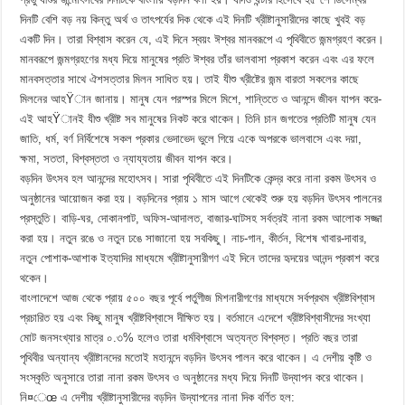
দিনটি বেশি বড় নয় কিন্তু অর্থ ও তাৎপর্যের দিক থেকে এই দিনটি খ্রীষ্টানুসারীদের কাছে খুবই বড়
একটি দিন। তারা বিশ্বাস করেন যে, এই দিনে স্বয়ং ঈশ্বর মানবরূপে এ পৃথিবীতে জন্মগ্রহণ করেন।
মানবরূপে জন্মগ্রহণের মধ্য দিয়ে মানুষের প্রতি ঈশ্বর তাঁর ভালবাসা প্রকাশ করেন এবং এর ফলে
মানবসত্তার সাথে ঐশসত্তার মিলন সাধিত হয়। তাই যীশু খ্রীষ্টের জন্ম বারতা সকলের কাছে
মিলনের আহŸান জানায়। মানুষ যেন পরস্পর মিলে মিশে, শান্তিতে ও আনন্দে জীবন যাপন করে-
এই আহŸানই যীশু খ্রীষ্ট সব মানুষের নিকট করে থাকেন। তিনি চান জগতের প্রতিটি মানুষ যেন
জাতি, ধর্ম, বর্ণ নির্বিশেষে সকল প্রকার ভেদাভেদ ভুলে গিয়ে একে অপরকে ভালবাসে এবং দয়া,
ক্ষমা, সততা, বিশ্বস্ততা ও ন্যায্যতায় জীবন যাপন করে।
বড়দিন উৎসব হল আনন্দের মহোৎসব। সারা পৃথিবীতে এই দিনটিকে কেন্দ্র করে নানা রকম উৎসব ও
অনুষ্ঠানের আয়োজন করা হয়। বড়দিনের প্রায় ১ মাস আগে থেকেই শুরু হয় বড়দিন উৎসব পালনের
প্রস্তুতি। বাড়ি-ঘর, দোকানপাট, অফিস-আদালত, বাজার-ঘাটসহ সর্বত্রই নানা রকম আলোক সজ্জা
করা হয়। নতুন রঙে ও নতুন ঢঙে সাজানো হয় সবকিছু। নাচ-গান, কীর্তন, বিশেষ খাবার-দাবার,
নতুন পোশাক-আশাক ইত্যাদির মাধ্যমে খ্রীষ্টানুসারীগণ এই দিনে তাদের হৃদয়ের আনন্দ প্রকাশ করে
থকেন।
বাংলাদেশে আজ থেকে প্রায় ৫০০ বছর পূর্বে পর্তুগীজ মিশনারীগণের মাধ্যমে সর্বপ্রথম খ্রীষ্টবিশ্বাস
প্রচারিত হয় এবং কিছু মানুষ খ্রীষ্টবিশ্বাসে দীক্ষিত হয়। বর্তমানে এদেশে খ্রীষ্টবিশ্বাসীদের সংখ্যা
মোট জনসংখ্যার মাত্র ০.৩% হলেও তারা ধর্মবিশ্বাসে অত্যন্ত বিশ্বস্ত। প্রতি বছর তারা
পৃথিবীর অন্যান্য খ্রীষ্টানদের মতোই মহানন্দে বড়দিন উৎসব পালন করে থাকেন। এ দেশীয় কৃষ্টি ও
সংস্কৃতি অনুসারে তারা নানা রকম উৎসব ও অনুষ্ঠানের মধ্য দিয়ে দিনটি উদ্যাপন করে থাকেন।
নি¤েœ এ দেশীয় খ্রীষ্টানুসারীদের বড়দিন উদ্যাপনের নানা দিক বর্ণিত হল: