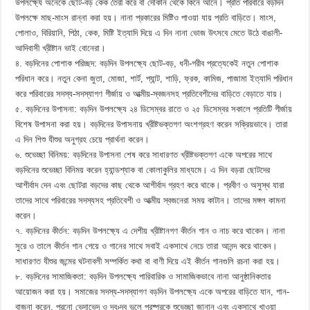
উপলক্ষ্যে অনেকে ছোট-বড় কেক তৈরী করে বা দোকান থেকে কিনে আনে। প্রতি পরিবারে বড়দিন
উপলক্ষে মাছ-মাংস রান্না করা হয়। নানা প্রকারের মিষ্টিও পাওয়া যায় প্রতি বাড়িতে। মাংস,
পোলাও, বিরিয়ানি, পিঠা, কেক, মিষ্টি ইত্যাদি দিয়ে এ দিন নানা ভোজ উৎসবে মেতে উঠে বাঙালী-
আদিবাসী খ্রীষ্টান ভাই বোনেরা।
৪. বড়দিনের পোশাক পরিচ্ছদ: বড়দিন উপলক্ষ্যে ছোট-বড়, ধনী-গরীব প্রত্যেকেই নতুন পোশাক
পরিধান করে। নতুন কেনা জুতা, মোজা, শার্ট, প্যান্ট, শাড়ি, ফ্রক, কামিজ, পাজামা ইত্যাদি পরিধান
করে পরিবারের সদস্য-সদস্যাগণ গীর্জায় ও আত্মীয়-স্বজনসহ প্রতিবেশীদের বাড়িতে বেড়াতে যায়।
৫. বড়দিনের উপাসনা: বড়দিন উপলক্ষ্যে ২৪ ডিসেম্বর রাতে ও ২৫ ডিসেম্বর সকালে প্রতিটি গীর্জায়
বিশেষ উপাসনা করা হয়। বড়দিনের উপাসনায় খ্রীষ্টভক্তগণ অংশগ্রহণ করেন সক্রিয়ভাবে। তারা
এ দিন শিশু যীশুর অনুগ্রহ চেয়ে প্রার্থনা করেন।
৬. শুভেচ্ছা বিনিময়: বড়দিনের উপাসনা শেষ করে সাধারণত খ্রীষ্টভক্তগণ একে অপরের সাথে
বড়দিনের শুভেচ্ছা বিনিময় করেন হ্যান্ডশ্যাক বা কোলাকুলির মাধ্যমে। এ দিন বড়রা ছোটদের
আশীর্বাদ দেন এবং ছোটরা বড়দের কাছ থেকে আশীর্বাদ গ্রহণ করে থাকে। প্রবীণ ও অসুস্থ যারা
তাদের সাথে পরিবারের সদস্যসহ প্রতিবেশী ও আত্মীয় স্বজনেরা সময় কাটান। তাদের মঙ্গল কামনা
করেন।
৭. বড়দিনের কীর্তন: বড়দিন উপলক্ষ্যে এ দেশীয় খ্রীষ্টানগণ কীর্তন গান ও নাচ করে থাকেন। নানা
সুরে ও তালে কীর্তন গান গেয়ে ও গানের সাথে সবাই একসাথে নেচে তারা আনন্দ করে থাকেন।
সাধারণত যীশুর জন্মের ঘটনাবলী সম্পর্কিত কথা বা বাণী দিয়ে এই কীর্তন গানগুলি রচনা করা হয়।
৮. বড়দিনের সামাজিকতা: বড়দিন উপলক্ষ্যে পারিবারিক ও সামাজিকভাবে নানা আনুষ্ঠানিকতার
আয়োজন করা হয়। সমাজের সদস্য-সদস্যাগণ বড়দিন উপলক্ষ্যে একে অপরের বাড়িতে যান, গান-
বাজনা করেন, পুরনো ভেদাভেদ ও দ্ব›দ্ব ভুলে পরষ্পরকে শুভেচ্ছা জানান এবং একসাথে খাওয়া