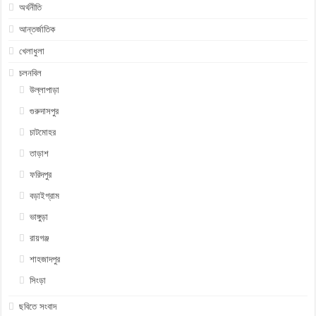
অর্থনীতি
আন্তর্জাতিক
খেলাধুলা
চলনবিল
উল্লাপাড়া
গুরুদাসপুর
চাটমোহর
তাড়াশ
ফরিদপুর
বড়াইগ্রাম
ভাঙ্গুড়া
রায়গঞ্জ
শাহজাদপুর
সিংড়া
ছবিতে সংবাদ