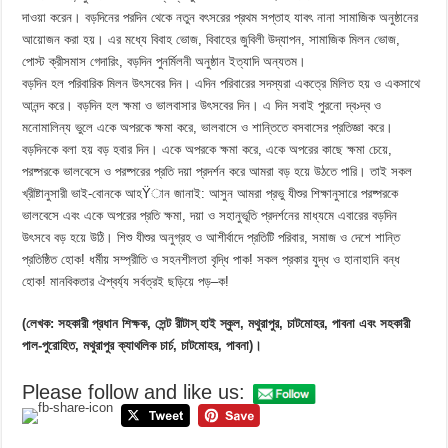
দাওয়া করেন। বড়দিনের পরদিন থেকে নতুন বৎসরের প্রথম সপ্তাহ যাবৎ নানা সামাজিক অনুষ্ঠানের
আয়োজন করা হয়। এর মধ্যে বিবাহ ভোজ, বিবাহের জুবিলী উদ্যাপন, সামাজিক মিলন ভোজ,
পোস্ট ক্রীসমাস গেদারিং, বড়দিন পুনর্মিলনী অনুষ্ঠান ইত্যাদি অন্যতম।
বড়দিন হল পরিবারিক মিলন উৎসবের দিন। এদিন পরিবারের সদস্যরা একত্রে মিলিত হয় ও একসাথে
আনন্দ করে। বড়দিন হল ক্ষমা ও ভালবাসার উৎসবের দিন। এ দিন সবাই পুরনো দ্ব›দ্ব ও
মনোমালিন্য ভুলে একে অপরকে ক্ষমা করে, ভালবাসে ও শান্তিতে বসবাসের প্রতিজ্ঞা করে।
বড়দিনকে বলা হয় বড় হবার দিন। একে অপরকে ক্ষমা করে, একে অপরের কাছে ক্ষমা চেয়ে,
পরষ্পরকে ভালবেসে ও পরষ্পরের প্রতি দয়া প্রদর্শন করে আমরা বড় হয়ে উঠতে পারি। তাই সকল
খ্রীষ্টানুসারী ভাই-বোনকে আহŸান জানাই: আসুন আমরা প্রভু যীশুর শিক্ষানুসারে পরষ্পরকে
ভালবেসে এবং একে অপরের প্রতি ক্ষমা, দয়া ও সহানুভূতি প্রদর্শনের মাধ্যমে এবারের বড়দিন
উৎসবে বড় হয়ে উঠি। শিশু যীশুর অনুগ্রহ ও আশীর্বাদে প্রতিটি পরিবার, সমাজ ও দেশে শান্তি
প্রতিষ্ঠিত হোক! ধর্মীয় সম্প্রীতি ও সহনশীলতা বৃদ্ধি পাক! সকল প্রকার যুদ্ধ ও হানাহানি বন্ধ
হোক! মানবিকতার ঐশ্বর্য্য সর্বত্রই ছড়িয়ে পড়–ক!
(লেখক: সহকারী প্রধান শিক্ষক, সেন্ট রীটাস্ হাই স্কুল, মথুরাপুর, চাটমোহর, পাবনা এবং সহকারী
পাল-পুরোহিত, মথুরাপুর ক্যাথলিক চার্চ, চাটমোহর, পাবনা)।
Please follow and like us: