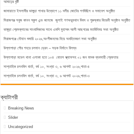
আষাঢ়ের বৃষ্টি
জামায়াতে ইসলামীর ভাঙ্গুড়া শাখার উদ্যোগে ১১ দলীয় জোটের গণমিছিল ও সমাবেশ অনুষ্ঠিত
সিরাজগঞ্জ সবুজ কানন স্কুল এন্ড কলেজে জুলাই গণঅভ্যুথান দিবস ও পুরুষ্কার বিতরনী অনুষ্ঠান অনুষ্ঠিত
ভাঙ্গুড়া প্রেসক্লাবের সাংবাদিকদের সাথে এমপি মুহাম্মদ আলী আছগরের মতবিনিময় সভা অনুষ্ঠিত
সিরাজগঞ্জে নৌযান শুমারি ২০২৬,অংশীজনদের নিয়ে অবহিতকরণ সভা অনুষ্ঠিত
উল্লাপাড়া পৌর শহরে চলমান ড্রেন – সড়ক নির্মানে বিলম্ব
উল্লাপাড়া মডেল থানা এলাকা হতে ১০৪ বোতল স্ক্যাফসহ ০১ জন মাদক ব্যবসায়ী গ্রেফতার
সাপ্তাহিক চলনবিল বার্তা, বর্ষ ১০, সংখ্যা ৩, ৬ আগস্ট ২০২৬,পাতা-৪
সাপ্তাহিক চলনবিল বার্তা, বর্ষ ১০, সংখ্যা ৩, ৬ আগস্ট ২০২৬,পাতা-৩
ক্যাটাগরী
Breaking News
Slider
Uncategorized