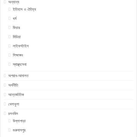
অন্যান্য
ইতিহাস ও ঐতিহ্য
ধর্ম
ফিচার
মিডিয়া
লাইফস্টাইল
শিক্ষাঙ্গন
স্বাস্থ্যসেবা
অপরাধ-আদালত
অর্থনীতি
আন্তর্জাতিক
খেলাধুলা
চলনবিল
উল্লাপাড়া
গুরুদাসপুর