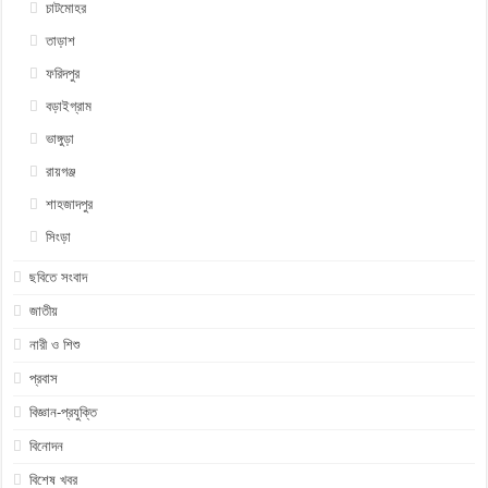
চাটমোহর
তাড়াশ
ফরিদপুর
বড়াইগ্রাম
ভাঙ্গুড়া
রায়গঞ্জ
শাহজাদপুর
সিংড়া
ছবিতে সংবাদ
জাতীয়
নারী ও শিশু
প্রবাস
বিজ্ঞান-প্রযুক্তি
বিনোদন
বিশেষ খবর