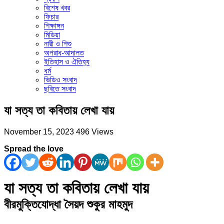
বিশেষ খবর
ফিচার
শিক্ষাঙ্গন
মিডিয়া
নারী ও শিশু
অপরাধ-আদালত
ইতিহাস ও ঐতিহ্য
ধর্ম
ভিডিও সংবাদ
ছবিতে সংবাদ
যা সত্য তা কবিতায় লেখা যায়
November 15, 2023
496 Views
Spread the love
যা সত্য তা কবিতায় লেখা যায়
বীরমুক্তিযোদ্ধা সৈয়দ শুকুর মাহমুদ