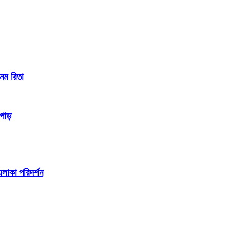
ানম রিতা
লপাড়
এলাকা পরিদর্শন