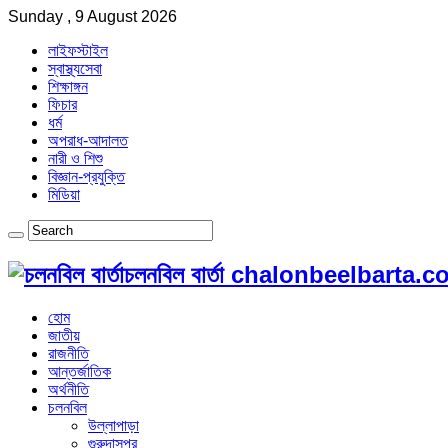
Sunday , 9 August 2026
লাইফস্টাইল
স্বাস্থ্যসেবা
শিক্ষাঙ্গন
ফিচার
ধর্ম
অপরাধ-আদালত
নারী ও শিশু
বিজ্ঞান-প্রযুক্তি
মিডিয়া
চলনবিল বার্তা chalonbeelbarta.
হোম
জাতীয়
রাজনীতি
আন্তর্জাতিক
অর্থনীতি
চলনবিল
উল্লাপাড়া
গুরুদাসপুর