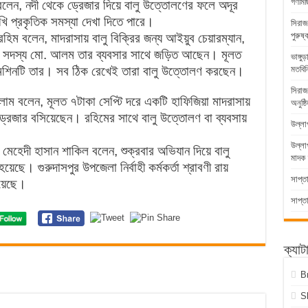
গণমিছ
লেন, নদী থেকে ড্রেজার দিয়ে বালু উত্তোলণের ফলে অদূর
ুখি প্রকৃতিক সমস্যা দেখা দিতে পারে।
সিরাজ
পুরুষ্
রহিম বলেন, মাদরাসায় বালু বিক্রির জন্য আইয়ুব চেয়ারম্যান,
ি সদস্য মো. আলম তার ব্যবসার সাথে জড়িত আছেন। মূলত
ভাঙ্গ
 মেশিনটি তার। সব ঠিক রেখেই তারা বালু উত্তোলণ করছেন।
মতবিন
সিরাজ
ম বলেন, মূলত ৭টাকা সেপ্টি দরে একটি হাফিজিয়া মাদরাসায়
অনুষ্ঠ
 ড্রেজার বসিয়েছেন। রহিমের সাথে বালু উত্তোলণ বা ব্যবসায়
উল্লা
উল্ল
 মেহেদী হাসান শাকিল বলেন, শুক্রবার অভিযান দিয়ে বালু
মাদক 
া হয়েছে।
গুরুদাসপুর উপজেলা নির্বাহী কর্মকর্তা শ্রাবণী রায়
সাপ্ত
হয়েছে।
সাপ্ত
ক্যাট
B
S