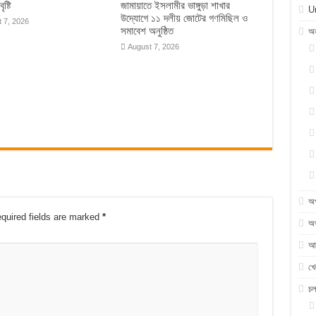
ৃষ্টি
জামায়াতে ইসলামীর ভাঙ্গুড়া শাখার
U
উদ্যোগে ১১ দলীয় জোটের গণমিছিল ও
 7, 2026
সমাবেশ অনুষ্ঠিত
অন
August 7, 2026
অ
quired fields are marked
*
অর
আন
খে
চ