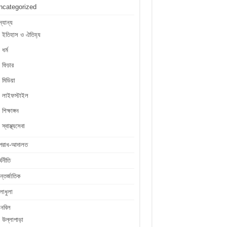
ncategorized
্যান্য
ইতিহাস ও ঐতিহ্য
ধর্ম
ফিচার
মিডিয়া
লাইফস্টাইল
শিক্ষাঙ্গন
স্বাস্থ্যসেবা
পরাধ-আদালত
্থনীতি
্তর্জাতিক
লাধুলা
লনবিল
উল্লাপাড়া