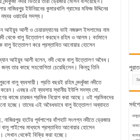
 নন্দকুঁজা নদীর ভিতরে তারা ড্রেজার মেসিন বসিয়েছেন।
লার নাজিরপুুর ইউনিয়নের কুমারখালি গ্রামের মফিজ উদ্দিনের
্বর ওয়ার্ডের সদস্য।
যান আইয়ুব আলী ও চেয়ারম্যানের ভাই নজরুল ইসলামের নাম
জা নদী থেকে বালু উত্তোলণ করছেন রহিম ও আলম। বর্তমানে
েকে বালু উত্তোলণ করে প্রস্তাবিত আনোয়ার হোসেন
ম্যান আইয়ুব আলী বলেন, নদী থেকে বালু উত্তোলণ অবৈধ।
ের জন্য তার কাছে সহযোগিতা চেয়েছিলেন। কিন্তু তিনি
পুরাত
পুরাত
পুরনো বালু ব্যবসায়ী। প্রতি বছরই রহিম নন্দকুঁজা নদীতে
সংবাদ
া করেন। এবছর এই ব্যবসায় স্থানীয় ইউপি সদস্য মো.
ণের কাজে চারজন শ্রমিক নিয়োগ করা আছে। ওই শ্রমিকদের
সর্বশ
করানো হচ্ছে। তাদের এই অবৈধভাবে বালু উত্তোলণ অব্যাহত
ভাঙ্গ
নাজিরপুর হাটের পূর্বপাশের বাঁশহাট সংলগ্ন নদীতে ড্রেজার
আষাঢ়ের
বালু পাইপের মাধ্যমে প্রস্তাবিত আনোয়ার হোসেন
ছে। সেখান থেকেই বিক্রি করা হচ্ছে।
জামায