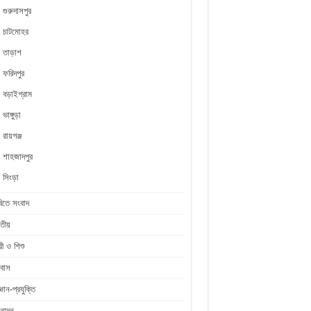
গুরুদাসপুর
চাটমোহর
তাড়াশ
ফরিদপুর
বড়াইগ্রাম
ভাঙ্গুড়া
রায়গঞ্জ
শাহজাদপুর
সিংড়া
িতে সংবাদ
তীয়
রী ও শিশু
রবাস
জ্ঞান-প্রযুক্তি
নোদন