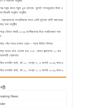
িল ও সমাবেশ অনুষ্ঠিত
গঞ্জ সবুজ কানন স্কুল এন্ড কলেজে জুলাই গণঅভ্যুথান দিবস ও
কার বিতরনী অনুষ্ঠান অনুষ্ঠিত
ুড়া প্রেসক্লাবের সাংবাদিকদের সাথে এমপি মুহাম্মদ আলী আছগরের
িময় সভা অনুষ্ঠিত
গঞ্জে নৌযান শুমারি ২০২৬,অংশীজনদের নিয়ে অবহিতকরণ সভা
িত
পাড়া পৌর শহরে চলমান ড্রেন – সড়ক নির্মানে বিলম্ব
াপাড়া মডেল থানা এলাকা হতে ১০৪ বোতল স্ক্যাফসহ ০১ জন
ব্যবসায়ী গ্রেফতার
াহিক চলনবিল বার্তা, বর্ষ ১০, সংখ্যা ৩, ৬ আগস্ট ২০২৬,পাতা-৪
াহিক চলনবিল বার্তা, বর্ষ ১০, সংখ্যা ৩, ৬ আগস্ট ২০২৬,পাতা-৩
াগরী
reaking News
lider