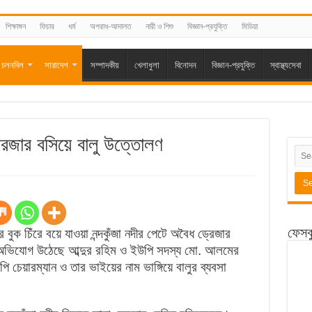
শিক্ষাঙ্গন
ফিচার
ধর্ম
অপরাধ-আদালত
নারী ও শিশু
বিজ্ঞান-প্রযুক্তি
মিডিয়া
চলনবিল
সারাদেশ
সম্পাদকীয়
খেলাধুলা
বিনোদন
বিজ্ঞান-প্রযুক্তি
স্বাস্থ্যসেবা
ড্রেজার বসিয়ে বালু উত্তোলণ
ফেসব
র বুক চিঁরে বয়ে যাওয়া নন্দকুঁজা নদীর পেটে অবৈধ ড্রেজার
র অভিযোগ উঠেছে আব্দুর রহিম ও ইউপি সদস্য মো. আলমের
পি চেয়ারম্যান ও তার ভাইয়ের নাম ভাঙ্গিয়ে বালুর ব্যবসা