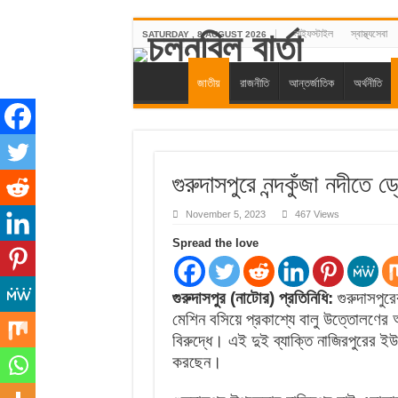
লাইফস্টাইল
স্বাস্থ্যসেবা
SATURDAY , 8 AUGUST 2026
জাতীয়
রাজনীতি
আন্তর্জাতিক
অর্থনীতি
গুরুদাসপুরে নন্দকুঁজা নদীতে 
November 5, 2023
467 Views
Spread the love
গুরুদাসপুর (নাটোর) প্রতিনিধি:
গুরুদাসপুরে
মেশিন বসিয়ে প্রকাশ্যে বালু উত্তোলণে
বিরুদ্ধে। এই দুই ব্যাক্তি নাজিরপুরের ইউ
করছেন।