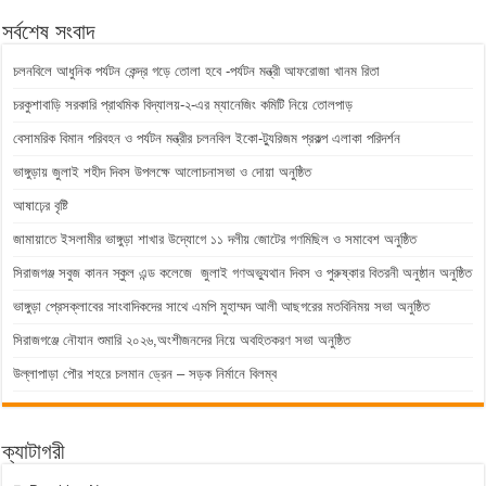
সর্বশেষ সংবাদ
চলনবিলে আধুনিক পর্যটন কেন্দ্র গড়ে তোলা হবে -পর্যটন মন্ত্রী আফরোজা খানম রিতা
চরকুশাবাড়ি সরকারি প্রাথমিক বিদ্যালয়-২-এর ম্যানেজিং কমিটি নিয়ে তোলপাড়
বেসামরিক বিমান পরিবহন ও পর্যটন মন্ত্রীর চলনবিল ইকো-ট্যুরিজম প্রকল্প এলাকা পরিদর্শন
ভাঙ্গুড়ায় জুলাই শহীদ দিবস উপলক্ষে আলোচনাসভা ও দোয়া অনুষ্ঠিত
আষাঢ়ের বৃষ্টি
জামায়াতে ইসলামীর ভাঙ্গুড়া শাখার উদ্যোগে ১১ দলীয় জোটের গণমিছিল ও সমাবেশ অনুষ্ঠিত
সিরাজগঞ্জ সবুজ কানন স্কুল এন্ড কলেজে জুলাই গণঅভ্যুথান দিবস ও পুরুষ্কার বিতরনী অনুষ্ঠান অনুষ্ঠিত
ভাঙ্গুড়া প্রেসক্লাবের সাংবাদিকদের সাথে এমপি মুহাম্মদ আলী আছগরের মতবিনিময় সভা অনুষ্ঠিত
সিরাজগঞ্জে নৌযান শুমারি ২০২৬,অংশীজনদের নিয়ে অবহিতকরণ সভা অনুষ্ঠিত
উল্লাপাড়া পৌর শহরে চলমান ড্রেন – সড়ক নির্মানে বিলম্ব
ক্যাটাগরী