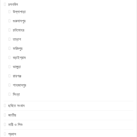
চলনবিল
উল্লাপাড়া
গুরুদাসপুর
চাটমোহর
তাড়াশ
ফরিদপুর
বড়াইগ্রাম
ভাঙ্গুড়া
রায়গঞ্জ
শাহজাদপুর
সিংড়া
ছবিতে সংবাদ
জাতীয়
নারী ও শিশু
প্রবাস