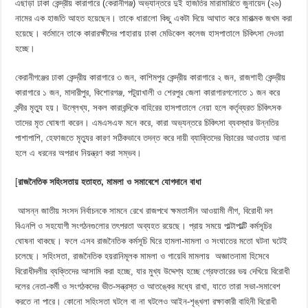
এছাড়া ঢাকা কেন্দ্রীয় কারাগারে (কেরানীগঞ্জ) অভ্যান্তরে দুই হাজতির মারামারিতে জুনায়েদ (২৬)
নামের এক হাজতি আহত হয়েছেন। তাকে ধারালো কিছু একটা দিয়ে আঘাত করে মারাত্মক জখম করা
হয়েছে। বর্তমানে তাকে কারারক্ষীদের পাহারায় ঢাকা মেডিকেল কলেজ হাসপাতালে চিকিৎসা দেওয়া
হচ্ছে।
কেরানীগঞ্জের ঢাকা কেন্দ্রীয় কারাগারে ৩ জন, কাশিমপুর কেন্দ্রীয় কারাগারে ২ জন, রাজশাহী কেন্দ্রীয়
কারাগারে ১ জন, মাদারীপুর, কিশোরগঞ্জ, পটুয়াখালী ও শেরপুর জেলা কারাগারগলোতে ১ জন করে
বন্দীর মৃত্যু হয়। উল্লেখ্য, সকল কারাবন্দিকে বাহিরের হাসপাতালে নেয়া হলে কর্তৃব্যরত চিকিৎসক
তাদের মৃত ঘোষণা করেন। এমএসএফ মনে করে, কারা অভ্যন্তরে চিকিৎসা ব্যবস্থার উন্নতির
পাশাপাশি, হেফাজতে মৃত্যুর কারণ সঠিকভাবে তদন্ত করে দায়ী ব্যাক্তিদের বিচারের আওতায় আনা
হলে এ ধরনের অপরাধ নিয়ন্ত্রণ করা সম্ভব।
[
রাজনৈতিক সহিংসতায় হতাহত, মামলা ও সমাবেশে যোগদানে বাধা
আসন্ন জাতীয় সংসদ নির্বাচনকে সামনে রেখে রাজপথে ক্ষমতাসীন আওয়ামী লীগ, বিরোধী দল
বিএনপি ও সহযোগী সংগঠনগুলোর তৎপরতা অব্যহত রয়েছে। প্রায় সময়ে পাল্টাপাল্টি কর্মসূচির
ঘোষনা থাকছে। ফলে এসব রাজনৈতিক কর্মসূচি ঘিরে হামলা-মামলা ও সংঘাতের মতো ঘটনা ঘটেই
চলেছে। সহিংসতা, রাজনৈতিক হয়রানিমূলক মামলা ও গায়েবি মামলায় অজ্ঞাতনামা হিসেবে
বিরোধীদলীয় ব্যক্তিদের আসামি করা হচ্ছে, যার মুখ্য উদ্দেশ্য হচ্ছে গ্রেফতারের ভয় দেখিয়ে বিরোধী
দলের নেতা-কর্মী ও সংগঠকদের ভীত-সন্ত্রস্ত ও আতঙ্কের মধ্যে রাখা, যাতে তারা সভা-সমাবেশ
করতে না পারে। কোনো সহিংসতা ঘটলে বা না ঘটলেও আইন-শৃঙ্খলা রক্ষাকারী বাহিনী বিরোধী