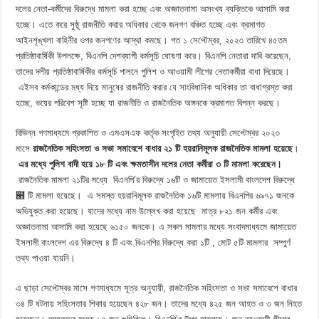
দলের নেতা-কর্মীদের বিরুদ্ধে মামলা করা হচ্ছে এবং অজ্ঞাতনামা অসংখ্য ব্যক্তিকে আসামি করা
হচ্ছে। এতে করে সুষ্ঠূ রাজনীতি করার অধিকার থেকে জনগণ বঞ্চিত হচ্ছে এবং ক্রমাগত
আইনশৃঙ্খলা বাহিনীর ওপর জনগণের আস্থা কমছে। গত ১ সেপ্টেম্বর, ২০২৩ তারিখে ৪৫তম
প্রতিষ্ঠাবার্ষিকী উপলক্ষে, বিএনপি দেশব্যাপী কর্মসূচি ঘোষণা করে। বিএনপি নেতারা দাবি করেছেন,
তাদের দলীয় প্রতিষ্ঠাবার্ষিকীর কর্মসূচি পালনে পুলিশ ও আওয়ামী লীগের নেতাকর্মীরা বাধা দিয়েছে।
এইসব কর্মকান্ডের মধ্য দিয়ে মানুষের রাজনীতি করার যে সাংবিধানিক অধিকার তা বাধাগ্রস্ত করা
হচ্ছে, ভয়ের পরিবেশ সৃষ্টি হচ্ছে যা রাজনীতি ও রাজনৈতিক অঙ্গনকে ক্রমাগত বিপন্ন করছে।
বিভিন্ন গণমাধ্যমে প্রকাশিত ও এমএসএফ কর্তৃক সংগৃহিত তথ্য অনুযায়ী সেপ্টেম্বর ২০২৩
মাসে
রাজনৈতিক সহিংসতা ও সভা সমাবেশে বাধার ২১ টি হয়রানিমূলক রাজনৈতিক মামলা হয়েছে
।
এর মধ্যে পুলিশ বাদী হয়ে ১৮ টি এবং ক্ষমতাসীন দলের নেতা কর্মীরা ৩ টি মামলা করেছেন।
রাজনৈতিক মামলা ২১টির মধ্যে বিএনপি’র বিরুদ্ধে ১৬টি ও জামায়েত ইসলামী বাংলদেশ বিরুদ্ধে
๫ টি মামলা হয়েছে। এ সমস্ত হয়রানিমূলক রাজনৈতিক ১৬টি মামলায় বিএনপির
৬৯৭১ জনকে
অভিযুক্ত করা হয়েছে। যাদের মধ্যে নাম উল্লেখ করা হয়েছে মাত্র ৮২১ জন কর্মীর এবং
অজ্ঞাতনামা আসামি করা হয়েছে ৬১৫০ জনকে। এ সকল মামলার মধ্যে সংবাদমাধ্যমে জামায়েত
ইসলামী বাংলদেশ এর বিরুদ্ধে ৪ টি এবং বিএনপির বিরুদ্ধে করা ১টি , মোট ৫টি মামলার সম্পুর্ণ
তথ্য পাওয়া যায়নি।
এ ছাড়া সেপ্টেম্বর মাসে গণমাধ্যমে সূত্র অনুযায়ী, রাজনৈতিক সহিংসতা ও সভা সমাবেশে বাধার
৩৪ টি ঘটনায় সহিংসতার শিকার হয়েছেন ৪২৮ জন। তাদের মধ্যে ৪২৫ জন আহত ও ৩ জন নিহত