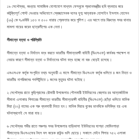
১৯ সেপ্টেম্বর, বগুড়ায় সামাজিক যোগাযোগ মাধ্যম ফেসবুকে প্রধানমন্ত্রীর ছবি ব্যবহার করে
কটূক্তিপূর্ণ পোস্ট দেওয়ার অভিযোগে স্বেচ্ছাসেবক দলের যুগ্ম আহ্বায়ক হোসাইন ইসলাম হোসেন
(২৬) কে দণ্ডবিধি ১৫৩ ও ৫০০ ধারায় গ্রেফতার করে পুলিশ। এর আগে তার বিরুদ্ধে সদর থানায়
মামলা দায়ের করেন ছাত্রলীগের এক নেতা।
সীমান্তে হত্যা ও পরিস্থিতি
সীমান্তে হত্যা ও নির্যাতন বন্ধ করতে ভারতীয় সীমান্তরক্ষী বাহিনী (বিএসএফ) কার্যকর পদক্ষেপ না
নেয়ার কারণে সীমান্ত হত্যা ও নির্যাতনের ঘটনা বন্ধ হচ্ছে না বরং বেড়েই চলেছে।
এমএসএফ কর্তৃক সংগৃহিত তথ্য অনুযায়ী এ মাসে
সীমান্তে বিএসএফ কর্তৃক গুলিতে ৪ জন নিহত ও
ভারতীয় নাগরিকদের গনপিটুনিতে ১ জনের মৃত্যুর ঘটনা ঘটেছে।
২ সেপ্টেম্বর রাতে কুড়িগ্রামের রৌমারী উপজেলার শৌলমারী ইউনিয়নের বেহুলার চর আন্তর্জাতিক
সীমানা এলাকায় পিলারের সীমান্তে ভারতীয় সীমান্তরক্ষী বাহিনীর (বিএসএফ) ছোঁড়া গুলিতে মানিক
মিয়া (৩২) নামের এক গরু ব্যবসায়ী নিহত হন। মানিক মিয়ার বুকের ডানদিকে গুলিবিদ্ধ হয় এবং
ঘটনাস্থলেই সে মারা যায়।
৬ সেপ্টেম্বর গভীর রাতে পঞ্চগড় সদর উপজেলার হাড়িভাসা ইউনিয়নের ঘাগড়া মোমিনপাড়া
সীমান্তের বিএসএফের টহল দল কয়েক রাউন্ড গুলি ছোড়ে। সকালে মেইন পিলার ৭৫২ এলাকা