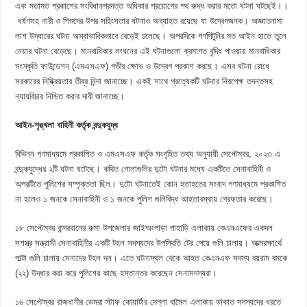
এবং মতামত প্রকাশের সংবিধানপ্রদত্ত অধিকার প্রয়োগের পথ রুদ্ধ করার মতো ঘটনা ঘটছেই।।
ধর্ষণসহ নারী ও শিশুদের উপর সহিংসতার ঘটনাও অব্যাহত রয়েছে যা উদ্বেগজনক। অজ্ঞাতনামা
লাশ উদ্ধারের ঘটনা অস্বাভাবিকভাবে বেড়েই চলেছে। অপরদিকে গণপিটুনির মত আইন হাতে তুলে
নেয়ার ঘটনা বেড়েছে। মানবাধিকার লংঘনের এই ঘটনাগুলো ক্রমাগত বৃদ্ধি পাওয়ায় মানবাধিকার
সংস্কৃতি ফাউন্ডেশন (এমএসএফ) গভীর ক্ষোভ ও উদ্বেগ প্রকাশ করছে। এসব ঘটনা রোধে
সরকারের নিষ্ক্রিয়তার তীব্র নিন্দা জানাচ্ছে। একই সাথে প্রত্যেকটি ঘটনার নিরপেক্ষ তদন্তসহ
ন্যায়বিচার নিশ্চিত করার দাবী জানাচ্ছে।
আইন-শৃঙ্খলা বাহিনী কর্তৃক বন্দুকযুদ্ধ
বিভিন্ন গণমাধ্যমে প্রকাশিত ও এমএসএফ কর্তৃক সংগৃহিত তথ্য অনুযায়ী সেপ্টেম্বর, ২০২৩ এ
বন্দুকযুদ্ধের ২টি ঘটনা ঘটেছে। কথিত গোলাগুলির দুটো ঘটনার মধ্যে একটিতে সেনাবাহিনী ও
অপরটিতে পুলিশের সম্পৃক্ততা ছিল। দুটো ঘটনাতেই কোন হতাহতের সংবাদ গণমাধ্যমে প্রকাশিত
না হলেও ১ জনকে সেনাবাহিনী ও ১ জনকে পুলিশ গুলিবিদ্ধ আহতাবস্থায় গ্রেফতার করেছে।
১৮ সেপ্টেম্বর বান্দরবানের রুমা উপজেলার জাইঅংপাড়া পাহাড়ি এলাকায় কেএনএফের একদল
সশস্ত্র সন্ত্রাসী সেনাবাহিনীর একটি টহল সদস্যদের উপস্থিতি টের পেয়ে গুলি চালায়। আত্মরক্ষার্থে
পাল্টা গুলি চালায় সেনাদের টহল দল। এতে ঘটনাস্থল থেকে আহত কেএনএফ সদস্য বয়রাম বমকে
(২২) উদ্ধার করা করে পুলিশের কাছে হস্তান্তর করেছেন সেনাসদস্যরা।
১৬ সেপ্টেম্বর
রাজধানীর ডেমরা স্টাফ কোয়ার্টার দেল্লা বামৈল এলাকায় ডাকাত সদস্যদের ধরতে