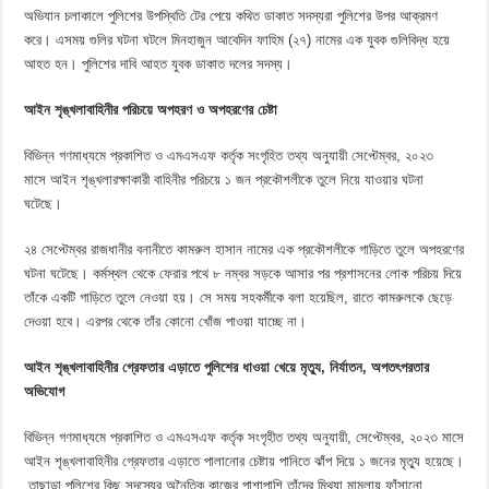
অভিযান চলাকালে পুলিশের উপস্থিতি টের পেয়ে কথিত ডাকাত সদস্যরা পুলিশের উপর আক্রমণ
করে। এসময় গুলির ঘটনা ঘটলে মিনহাজুন আবেদিন ফাহিম (২৭) নামের এক যুবক গুলিবিদ্ধ হয়ে
আহত হন। পুলিশের দাবি আহত যুবক ডাকাত দলের সদস্য।
আইন শৃঙ্খলাবাহিনীর পরিচয়ে অপহরণ ও অপহরণের চেষ্টা
বিভিন্ন গণমাধ্যমে প্রকাশিত ও এমএসএফ কর্তৃক সংগৃহিত তথ্য অনুযায়ী সেপ্টেম্বর, ২০২৩
মাসে আইন শৃঙ্খলারক্ষাকারী বাহিনীর পরিচয়ে ১ জন প্রকৌশলীকে তুলে নিয়ে যাওয়ার ঘটনা
ঘটেছে।
২৪ সেপ্টেম্বর রাজধানীর বনানীতে কামরুল হাসান নামের এক প্রকৌশলীকে গাড়িতে তুলে অপহরণের
ঘটনা ঘটেছে। কর্মস্থল থেকে ফেরার পথে ৮ নম্বর সড়কে আসার পর প্রশাসনের লোক পরিচয় দিয়ে
তাঁকে একটি গাড়িতে তুলে নেওয়া হয়। সে সময় সহকর্মীকে বলা হয়েছিল, রাতে কামরুলকে ছেড়ে
দেওয়া হবে। এরপর থেকে তাঁর কোনো খোঁজ পাওয়া যাচ্ছে না।
আইন শৃঙ্খলাবাহিনীর গ্রেফতার এড়াতে পুলিশের ধাওয়া খেয়ে মৃত্যু, নির্যাতন, অপতৎপরতার
অভিযোগ
বিভিন্ন গণমাধ্যমে প্রকাশিত ও এমএসএফ কর্তৃক সংগৃহীত তথ্য অনুযায়ী, সেপ্টেম্বর, ২০২৩ মাসে
আইন শৃঙ্খলাবাহিনীর গ্রেফতার এড়াতে পালানোর চেষ্টায় পানিতে ঝাঁপ দিয়ে ১ জনের মৃত্যু হয়েছে।
তাছাড়া পুলিশের কিছু সদস্যের অনৈতিক কাজের পাশাপাশি তাঁদের মিথ্যা মামলায় ফাঁসানো,