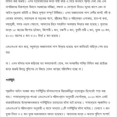
নিশ্চিত করা জরুরি। এসব হত্যাকান্ভের জন্য দায়ী কারা এ নিয়ে জনমনে প্রশ্ন দেখা দেয় এবং
নাগরিকদের নিরাপত্তা বিধানে সরকারের সদিচ্ছা, দক্ষতা ও যোগ্যতা নিয়েও সন্দেহ জাগে কেন না
আইন-শৃঙ্খলা বাহিনী এ বিষয়ে দৃশ্যত সম্পুর্ণ নির্বিকার। এসব অজ্ঞাতনামা লাশ বেশীর ভাগই নদী বা
ডোবায় ভাসমান, মহাসড়ক বা সড়কের পাশে, ব্রীজের নীচে ও পরিত্যক্ত এলাকায়, হাত-পা বাধা,
বস্তাবন্দী, গলায় ওড়না পেচানো, আঘাতের চিহ্ন সম্বলিত অবস্থায় উদ্ধার করা হয়েছে। মৃতদের
মধ্যে ১৫ বছরের কিশোর দুইজন, কিশোরী ১ জন, তরুণী ৩ জন, যুবতী নারী ২ জন, যুবক ২৩ জন,
৪০-৫০ বয়সের ৫ জন ও ৫০ উর্দ্ধ ৫ জন রয়েছে।
এমএসএফ মনে করে, শুধুমাত্র অজ্ঞাতনামা লাশ উদ্ধার হয়েছে বলে জানিয়েই দায়িত্ব শেষ হয়ে
যায়
না। এসব ঘটনার সঙ্গে জড়িতরা যত ক্ষমতাবানই হোক, সব অপরাধীর শাস্তি নিশ্চিত করা রাষ্ট্রের
জন্য জরুরি কিন্তু পুলিশের সে বিষয়ে তেমন আগ্রহ পরিলক্ষিত হচ্ছে না।
গণপিটুনি
প্রচলিত আইন অবজ্ঞা করে গণপিটুনির ঘটনাগুলোকে বিচারবর্হিভূত হত্যাকান্ড হিসেবেই গণ্য করা
যায়। গণমাধ্যমসূত্রে পাওয়া এমএসএফ’র পরিসংখ্যান অনুযায়ী সেপ্টেম্বর, ২০২৩ মাসে একই
ধারাবাহিকতায় উদ্বেগজনকভাবে গণপিটুনিতে হতাহতের ঘটনা ঘটে চলেছে। গণমাধ্যমে প্রকাশিত ও
এমএসএফ’র পরিসংখ্যান অনুযায়ী এ মাসে অন্তত ১১টি গণপিটুনির ঘটনা ঘটেছে। যেখানে ৭ জন
যুবক নিহত ও ৫ জন যুবক গুরুতরভাবে আহত হয়েছেন। আহতদের মধ্যে ৩ জনকে পুলিশে সপোর্দ