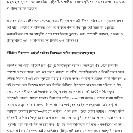
আহত হয়েছেন ১১ জন সাংবাদিক। বুড়িমারীতে শ্রমিকদের সাথে পুলিশের সংঘর্ষের মধ্যে পড়ে ১ জন
সাংবাদিক আহত হয়েছেন।
এ সকল ঘটনায় বেশির ভাগ ক্ষেত্রেই ক্ষমতাসীন দল আওয়ামী লীগ ও পুলিশ এর সম্পৃক্ততা লক্ষ্য
করা যায়। যেভাবে সাংবাদিকদের পেশাগত দায়িত্ব পালনে বাধা সৃষ্টি করা হচ্ছে তা শুধুমাত্র
অনাকাঙ্খিতই নয় বরং বস্তুনিষ্ঠ ও সৎ সাংবাদিকতার কন্ঠরোধ করার পাশাপাশি স্বচ্ছতা, গণতন্ত্র ও
বাকস্বাধীনতা এবং গণমাধ্যমের স্বাধীনতার ওপর আক্রমণ।
ডিজিটাল নিরাপত্তা আইন/ সাইবার নিরাপত্তা আইন ব্যবহার/অপব্যবহার
ডিজিটাল নিরাপত্তা আইনটি ছিল পুরোপুরি নিবর্তনমূলক আইন। সরকারের পক্ষ থেকে ডিজিটাল
মাধ্যমে অপরাধ দমনের কথা বলা হলেও বাস্তবে সাংবাদিক, মানবাধিকারকর্মী ও বিরোধী দলের নেতা-
কর্মীদের বিরুদ্ধেই এটি বেশি ব্যবহৃত হয়েছে। সরকার সকল পেশাজীবী সংগঠনের সাথে আলোচনা ও
দাবি উপেক্ষা করে নিজেদের মতো করে বিতর্কিত ডিজিটাল নিরাপত্তা আইনের নাম পরিবর্তন ও কিছু
ধারার সংশোধনী এনে জামিনযোগ্য ও কিছু সাজার মেয়াদ কমিয়ে সেই ডিজিটাল নিরাপত্তা
আইনেরই আদলে সংসদে সাইবার নিরাপত্তা আইন ২০২৩ পাস করেছে। অনেক ধারায় শাস্তির
মেয়াদ ও মাত্রা কমানো হলেও বিনা পরোয়ানায় অভিযুক্ত ব্যক্তিকে গ্রেফতার, তাঁর বাড়ি বা
স্থাপনায় তল্লাশি চালানো—সেগুলো অবিকল একই রকম রেখে দেওয়া হয়েছে। একজন পুলিশ
কর্মকর্তাই এ বিষয়ে সিদ্ধান্ত নিতে পারবেন। এর মাধ্যমে পুলিশকে যথেচ্ছ ক্ষমতা দেওয়া হয়েছে।
সুরক্ষার নামে যদি নাগরিক হয়রানি বৃদ্ধি পায় এবং সংবাদমাধ্যমের অধিকার ও কর্মপরিবেশ খর্ব হয়
তাহলে সাইবার নিরাপত্তা আইন নেতিবাচক দৃষ্টান্ত সৃষ্টি করবে বলে মনে করছে সংশ্লিষ্ট সকলে।