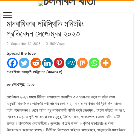
মানবাধিকার পরিস্থিতি মনিটরিং
প্রতিবেদন সেপ্টেম্বর ২০২৩
September 30, 2023
569 Views
Spread the love
মানবাধিকার সংস্কৃতি ফাউন্ডেশন (এমএসএফ)
৩০ সেপ্টেম্বর, ২০২৩
সেপ্টেম্বর ২০২৩ সময়ে বিভিন্ন গণমাধ্যমে প্রকাশিত ও এমএসএফ কর্তৃক সংগৃহিত তথ্য
অনুযায়ী মানবাধিকার পরিস্থিতি পর্যালোচনায় দেখা যায়, দেশে মানবাধিকার পরিস্থিতি ছিল আগের
মতই উদ্বেগজনক। দেশে আইন শৃঙ্খলারক্ষাকারী বাহিনী কর্তৃক বন্দুকযুদ্ধ, তাদের পরিচয়ে অপহরণ,
গ্রেফতার এড়াতে পুলিশের ধাওয়া খেয়ে মৃত্যু, নির্যাতন এবং, অপতৎপরতার মতো ঘটনা ঘটেই
চলেছে। রাজনৈতিক নেতাকর্মীদের গ্রেফতার, গায়েবি মামলা ও পুলিশি বলপ্রয়োগের ঘটনা
নিদারুনভাবে অব্যাহত রয়েছে। ডিজিটাল নিরাপত্তা আইনের অপব্যবহার, অনুসন্ধানী সাংবাদিকতা