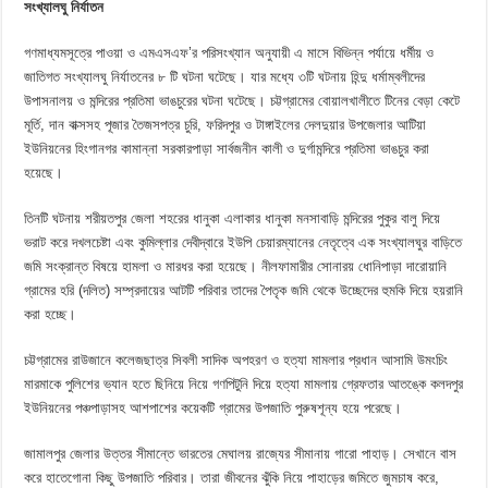
সংখ্যালঘু নির্যাতন
গণমাধ্যমসূত্রে পাওয়া ও এমএসএফ’র পরিসংখ্যান অনুযায়ী এ মাসে বিভিন্ন পর্যায়ে ধর্মীয় ও
জাতিগত সংখ্যালঘু নির্যাতনের ৮ টি ঘটনা ঘটেছে। যার মধ্যে ৩টি ঘটনায় হিন্দু ধর্মাম্বলীদের
উপাসনালয় ও মন্দিরের প্রতিমা ভাঙচুরের ঘটনা ঘটেছে। চট্টগ্রামের বোয়ালখালীতে টিনের বেড়া কেটে
মূর্তি, দান বাক্সসহ পূজার তৈজসপত্র চুরি, ফরিদপুর ও টাঙ্গাইলের দেলদুয়ার উপজেলার আটিয়া
ইউনিয়নের হিংগানগর কামান্না সরকারপাড়া সার্বজনীন কালী ও দুর্গামন্দিরে প্রতিমা ভাঙচুর করা
হয়েছে।
তিনটি ঘটনায় শরীয়তপুর জেলা শহরের ধানুকা এলাকার ধানুকা মনসাবাড়ি মন্দিরের পুকুর বালু দিয়ে
ভরাট করে দখলচেষ্টা এবং কুমিল্লার দেবীদ্বারে ইউপি চেয়ারম্যানের নেতৃত্বে এক সংখ্যালঘুর বাড়িতে
জমি সংক্রান্ত বিষয়ে হামলা ও মারধর করা হয়েছে। নীলফামারীর সোনারয় ধোনিপাড়া দারোয়ানি
গ্রামের হরি (দলিত) সম্প্রদায়ের আটটি পরিবার তাদের পৈতৃক জমি থেকে উচ্ছেদের হুমকি দিয়ে হয়রানি
করা হচ্ছে।
চট্টগ্রামের রাউজানে কলেজছাত্র সিবলী সাদিক অপহরণ ও হত্যা মামলার প্রধান আসামি উমংচিং
মারমাকে পুলিশের ভ্যান হতে ছিনিয়ে নিয়ে গণপিটুনি দিয়ে হত্যা মামলায় গ্রেফতার আতঙ্কে কলদপুর
ইউনিয়নের পঞ্চপাড়াসহ আশপাশের কয়েকটি গ্রামের উপজাতি পুরুষশূন্য হয়ে পরেছে।
জামালপুর জেলার উত্তর সীমান্তে ভারতের মেঘালয় রাজ্যের সীমানায় গারো পাহাড়। সেখানে বাস
করে হাতেগোনা কিছু উপজাতি পরিবার। তারা জীবনের ঝুঁকি নিয়ে পাহাড়ের জমিতে জুমচাষ করে,