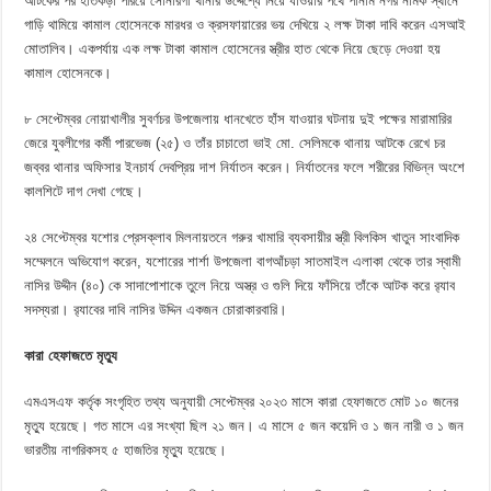
আটকের পর হাতকড়া পরিয়ে সোনারগাঁ থানার উদ্দেশ্যে নিয়ে যাওয়ার পথে পানাম নগর নামক স্থানে
গাড়ি থামিয়ে কামাল হোসেনকে মারধর ও ক্রসফায়ারের ভয় দেখিয়ে ২ লক্ষ টাকা দাবি করেন এসআই
মোতালিব। একপর্যায় এক লক্ষ টাকা কামাল হোসেনের স্ত্রীর হাত থেকে নিয়ে ছেড়ে দেওয়া হয়
কামাল হোসেনকে।
৮ সেপ্টেম্বর নোয়াখালীর সুবর্ণচর উপজেলায় ধানখেতে হাঁস যাওয়ার ঘটনায় দুই পক্ষের মারামারির
জেরে যুবলীগের কর্মী পারভেজ (২৫) ও তাঁর চাচাতো ভাই মো. সেলিমকে থানায় আটকে রেখে চর
জব্বর থানার অফিসার ইনচার্য দেবপ্রিয় দাশ নির্যাতন করেন। নির্যাতনের ফলে শরীরের বিভিন্ন অংশে
কালশিটে দাগ দেখা গেছে।
২৪ সেপ্টেম্বর যশোর প্রেসক্লাব মিলনায়তনে গরুর খামারি ব্যবসায়ীর স্ত্রী বিলকিস খাতুন সাংবাদিক
সম্মেলনে অভিযোগ করেন, যশোরের শার্শা উপজেলা বাগআঁচড়া সাতমাইল এলাকা থেকে তার স্বামী
নাসির উদ্দীন (৪০) কে সাদাপোশাকে তুলে নিয়ে অস্ত্র ও গুলি দিয়ে ফাঁসিয়ে তাঁকে আটক করে র‌্যাব
সদস্যরা। র‌্যাবের দাবি নাসির উদ্দিন একজন চোরাকারবারি।
কারা হেফাজতে মৃত্যু
এমএসএফ কর্তৃক সংগৃহিত তথ্য অনুযায়ী সেপ্টেম্বর ২০২৩ মাসে কারা হেফাজতে মোট ১০ জনের
মৃত্যু হয়েছে। গত মাসে এর সংখ্যা ছিল ২১ জন। এ মাসে ৫ জন কয়েদি ও ১ জন নারী ও ১ জন
ভারতীয় নাগরিকসহ ৫ হাজতির মৃত্যু হয়েছে।