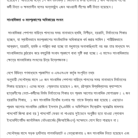
হয়েছেন। আহতদের মধ্যে ১৭ জন গুলিবিদ্ধ। বিএনপি’র উপর হামলায় ১ জন আওয়ামী লীগের
কর্মী নিহত ও ক্ষমতাসীন দলের অন্তর্দ্বন্দে ২জন আওয়ামী লীগের কর্মী নিহত হয়েছেন।
সাংবাদিকতা ও মতপ্রকাশের অধিকারের লংঘন
সাংবাদিকরা পেশাগত দায়িত্ব পালনের সময় নানাভাবে হুমকি, নিপীড়ন, হয়রানি, নির্যাতনের শিকার
হচ্ছেন, যা স্বাধীনভাবে মতপ্রকাশের সাংবিধানিক অধিকারকে খর্ব করার সামিল। শারীরিকভাবে
আক্রমণ, হয়রানি, হুমকি ও লাঞ্ছিত করা হচ্ছে তা শুধুমাত্র অনাকাঙ্খিতই নয় বরং তার মাধ্যমে সৎ
সাংবাদিকতার কন্ঠরোধ করে বস্তুনিষ্ঠ সংবাদ প্রকাশে বাধা সৃষ্টি করা হচ্ছে। এ মাসেও সাংবাদিকতার
ক্ষেত্রে মানবাধিকার লংঘনের চিত্র উদ্বেগজনক।
দেশে বিভিন্ন গণমাধ্যমে প্রকাশিত ও এমএসএফ কর্তৃক সংগৃহিত তথ্য
অনুযায়ী সেপ্টেম্বর মাসে ১৫ জন সাংবাদিক পেশাগত দায়িত্ব পালনের সময় নানাভাবে নির্যাতনের
শিকার হয়েছেন। এদের মধ্যে গ্রেফতার হয়েছেন ১ জন, চট্টগ্রাম বিশ্ববিদ্যালয় ক্যাম্পাসে
ছাত্রলীগের নেতা–কর্মীদের নির্মম নির্যাতনের শিকার হন প্রথম আলোর সাংবাদিক মোশাররফ। ২ জন
হয়রানির শিকার, ১ জন সাংবাদিক নিথোঁজ হওযার পর তাকে উদ্ধার করা হয়েছে। এছাড়াও
প্রথম আলোর সাংবাদিক রোজিনা ইসলাম (দণ্ডবিধি ও অফিশিয়াল সিক্রেটস অ্যাক্টের মামলায়
পাসপোর্ট জিম্মা রাখা হয় ) পাসপোর্ট ফেরত না পাওয়ায় সুইডেনে অনুষ্ঠিত হতে যাওয়া গ্লোবাল
ইনভেস্টিগেটিভ জার্নালিজম নেটওয়ার্কের (জিআইজিএন) সম্মেলনে যোগ দিতে পারছেন না।
সেপ্টেম্বর মাসে সড়ক দুর্ঘটনায় লালমনিরহাট ও নেত্রকোনায় ২ জন সাংবাদিক নিহত হয়েছেন এবং