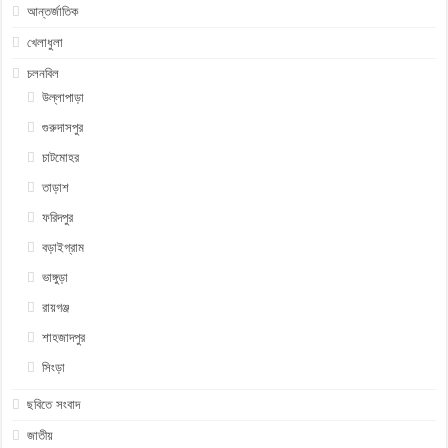
আন্তর্জাতিক
খেলাধুলা
চলনবিল
উল্লাপাড়া
গুরুদাসপুর
চাটমোহর
তাড়াশ
ফরিদপুর
বড়াইগ্রাম
ভাঙ্গুড়া
রায়গঞ্জ
শাহজাদপুর
সিংড়া
ছবিতে সংবাদ
জাতীয়