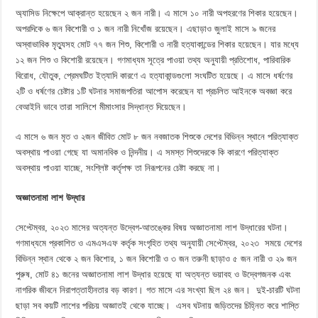
অ্যাসিড নিক্ষেপে আক্রান্ত হয়েছেন ২ জন নারী। এ মাসে ১০ নারী অপহরণের শিকার হয়েছেন।
অপরদিকে ৬ জন কিশোরী ও ১ জন নারী নিখোঁজ রয়েছেন। এছাড়াও জুলাই মাসে ৯ জনের
অস্বাভাবিক মৃত্যুসহ মোট ৭৭ জন শিশু, কিশোরী ও নারী হত্যাকান্ডের শিকার হয়েছেন। যার মধ্যে
১২ জন শিশু ও কিশোরী রয়েছেন। গণমাধ্যম সূত্রে পাওয়া তথ্য অনুযায়ী প্রতিশোধ, পারিবারিক
বিরোধ, যৌতুক, প্রেমঘটিত ইত্যাদি কারণে এ হত্যাকান্ডগুলো সংঘটিত হয়েছে। এ মাসে ধর্ষণের
২টি ও ধর্ষণের চেষ্টার ১টি ঘটনার সমাজপতিরা আপোস করেছেন যা প্রচলিত আইনকে অবজ্ঞা করে
বেআইনি ভাবে তারা সালিশে মীমাংসার সিদ্ধান্ত দিয়েছেন।
এ মাসে ৬ জন মৃত ও ২জন জীবিত মোট ৮ জন নবজাতক শিশুকে দেশের বিভিন্ন স্থানে পরিত্যাক্ত
অবস্থায় পাওয়া গেছে যা অমানবিক ও নিন্দনীয়। এ সমস্ত শিশুদেরকে কি কারণে পরিত্যাক্ত
অবস্থায় পাওয়া যাচ্ছে, সংশ্লিষ্ট কর্তৃপক্ষ তা নিরূপনের চেষ্টা করছে না।
অজ্ঞাতনামা লাশ উদ্ধার
সেপ্টেম্বর, ২০২৩ মাসের অত্যন্ত উদ্বেগ-আতঙ্কের বিষয় অজ্ঞাতনামা লাশ উদ্ধারের ঘটনা।
গণমাধ্যমে প্রকাশিত ও এমএসএফ কর্তৃক সংগৃহিত তথ্য অনুযায়ী সেপ্টেম্বর, ২০২৩ সময়ে দেশের
বিভিন্ন স্থান থেকে ২ জন কিশোর, ১ জন কিশোরী ও ৩ জন তরুনী ছাড়াও ৫ জন নারী ও ২৯ জন
পুরুষ, মোট ৪১ জনের অজ্ঞাতনামা লাশ উদ্ধার হয়েছে যা অত্যন্ত ভয়াবহ ও উদ্বেগজনক এবং
নাগরিক জীবনে নিরাপত্তাহীনতার বড় কারণ। গত মাসে এর সংখ্যা ছিল ২৪ জন। দুই-চারটি ঘটনা
ছাড়া সব কয়টি লাশের পরিচয় অজ্ঞাতই থেকে যাচ্ছে। এসব ঘটনায় জড়িতদের চিহ্নিত করে শাস্তি