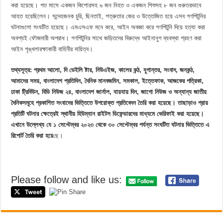
করা হয়েছে। গত মাসে একজন কিশোরসহ ৬ জন নিহত ও একজন শিশুসহ ৮ জন গুরুতরভাবে
আহত হয়েছিলেন। সন্দেহজনক চুরি, ছিনতাই, শত্রুতার জের ও উত্তেজিত হয়ে এসব গণপিটুনির
ঘটনাগুলো সংঘটিত হয়েছে। এমএসএফ মনে করে, আইন অবজ্ঞা করে গণপিটুনি দিয়ে হত্যা করা
অবশ্যই ফৌজদারী অপরাধ। গণপিটুনির সাথে জড়িতদের বিরুদ্ধে আইনানুগ ব্যবস্থা গ্রহণ করা
আইন শৃঙ্খলারক্ষাকারী বাহিনীর দায়িত্ব।
তথ্যসূত্র: প্রথম আলো, দি ডেইলি ষ্টার, নিউএইজ, কালের কন্ঠ, যুগান্তর, সংবাদ, জনকন্ঠ,
আমাদের সময়, বাংলাদেশ প্রতিদিন, দৈনিক মানবজমিন, সমকাল, ইত্তেফাক, আজকের পত্রিকা,
ঢাকা ট্রিবিউন, বিডি নিউজ ২৪, বাংলাদেশ জার্নাল, যায়যায় দিন, জাগো নিউজ ও অন্যান্য জাতীয়
দৈনিকসমূহে প্রকাশিত সংবাদের ভিত্তিতে উপরোক্ত প্রতিবেদন তৈরি করা হয়েছে। তাছাড়াও প্রায়
প্রতিটি ঘটনার ক্ষেত্রেই স্থানীয় হিউম্যান রাইটস ডিফেন্ডারদের মাধ্যমে ভেরিফাই করা হয়েছে।
এখানে উল্লেখ্য যে ১ সেপ্টেম্বর ২০২৩ থেকে ৩০ সেপ্টেম্বর পর্যন্ত সংঘটিত ঘটনার ভিত্তিতে এ
রিপোর্ট তৈরি করা হয়ে
ছে।
Please follow and like us: