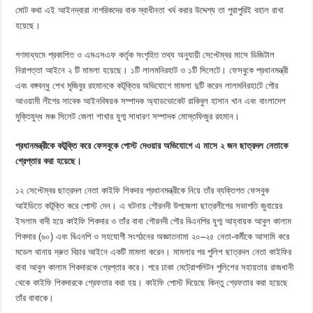
মোট কথা এই আইনদ্বারা নাগরিকদের বাক স্বাধীনতা খর্ব করার উদ্দেশ্য তা পুরাপুরিই বহাল রাখা
হয়েছে।
গণমাধ্যমে প্রকাশিত ও এমএসএফ কর্তৃক সংগৃহিত তথ্য অনুযায়ী সেপ্টেম্বর মাসে ডিজিটাল
নিরাপত্তা আইনে ২ টি মামলা হয়েছে। ১টি লালমনিরহাট ও ১টি সিলেটে। ফেসবুকে প্রধানমন্ত্রী
এবং বঙ্গবন্ধু শেখ মুজিবুর রহমানকে কটূক্তির অভিযোগে মামলা দুটি করেন লালমনিরহাটে পৌর
আওয়ামী লীগের সাবেক আইনবিষয়ক সম্পাদক অ্যাডভোকেট রাকিবুল হাসান খান এবং বাংলাদেশ
মুক্তিযুদ্ধ মঞ্চ সিলেট জেলা শাখার যুগ্ম সাধারণ সম্পাদক মোস্তফিজুর রহমান।
প্রধানমন্ত্রীকে কটূক্তি করে ফেসবুকে পোস্ট দেওয়ার অভিযোগে এ মাসে ২ জন ছাত্রদল নেতাকে
গ্রেপ্তার করা হয়েছে।
১২ সেপ্টেম্বর ছাত্রদল নেতা কাইফি শিকদার প্রধানমন্ত্রীকে নিয়ে তাঁর ব্যক্তিগত ফেসবুক
আইডিতে কটূক্তি করে পোস্ট দেন। এ ঘটনায় গৌরনদী উপজেলা ছাত্রলীগের সভাপতি জুবায়ের
ইসলাম বাদী হয়ে কাইফি শিকদার ও তাঁর বাবা গৌরনদী পৌর বিএনপির যুগ্ম আহ্বায়ক আবুল কালাম
শিকদার (৬০) এবং বিএনপি ও সহযোগী সংগঠনের অজ্ঞাতনামা ২০–২৫ নেতা-কর্মীকে আসামি করে
মডেল থানায় দ্রুত বিচার আইনে একটি মামলা করেন। মামলার পর পুলিশ ছাত্রদল নেতা কাইফির
বাবা আবুল কালাম শিকদারকে গ্রেপ্তার করে। পরে ঢাকা মেট্রোপলিটন পুলিশের সহায়তায় রাজধানী
থেকে কাইফি শিকদারকে গ্রেফতার করা হয়। কাইফি পোস্ট দিয়েছে কিন্তু গ্রেফতার করা হয়েছে
তাঁর বাবাকে।