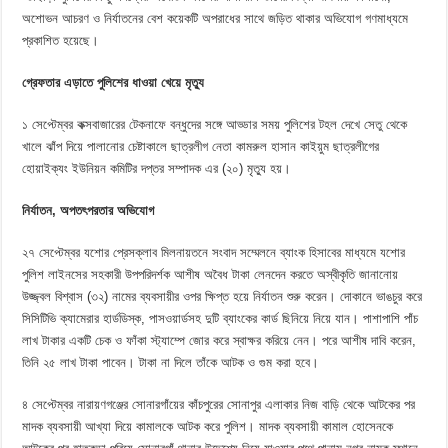
অশোভন আচরণ ও নির্যাতনের বেশ কয়েকটি অপরাধের সাথে জড়িত থাকার অভিযোগ গণমাধ্যমে
প্রকাশিত হয়েছে।
গ্রেফতার এড়াতে পুলিশের ধাওয়া খেয়ে মৃত্যু
১ সেপ্টেম্বর কক্সবাজারের টেকনাফে বন্ধুদের সঙ্গে আড্ডার সময় পুলিশের টহল দেখে সেতু থেকে
খালে ঝাঁপ দিয়ে পালানোর চেষ্টাকালে ছাত্রলীগ নেতা কামরুল হাসান কাইয়ুম ছাত্রলীগের
হোয়াইক্যং ইউনিয়ন কমিটির দপ্তর সম্পাদক এর (২০) মৃত্যু হয়।
নির্যাতন, অপতৎপরতার অভিযোগ
২৭ সেপ্টেম্বর যশোর প্রেসক্লাব মিলনায়তনে সংবাদ সম্মেলনে ব্যাংক হিসাবের মাধ্যমে যশোর
পুলিশ লাইনসের সহকারী উপপরিদর্শক আশীষ অবৈধ টাকা লেনদেন করতে অস্বীকৃতি জানানোয়
উজ্জ্বল বিশ্বাস (৩২) নামের ব্যবসায়ীর ওপর ক্ষিপ্ত হয়ে নির্যাতন শুরু করেন। দোকানে ভাঙচুর করে
সিসিটিভি ক্যামেরার হার্ডডিস্ক, পাসওয়ার্ডসহ দুটি ব্যাংকের কার্ড ছিনিয়ে নিয়ে যান। পাশাপাশি পাঁচ
লাখ টাকার একটি চেক ও ফাঁকা স্ট্যাম্পে জোর করে স্বাক্ষর করিয়ে নেন। পরে আশীষ দাবি করেন,
তিনি ২৫ লাখ টাকা পাবেন। টাকা না দিলে তাঁকে আটক ও গুম করা হবে।
৪ সেপ্টেম্বর
নারায়ণগঞ্জের সোনারগাঁয়ের কাঁচপুরের সোনাপুর এলাকার নিজ বাড়ি থেকে আটকের পর
মাদক ব্যবসায়ী আখ্যা দিয়ে কামালকে আটক করে পুলিশ। মাদক ব্যবসায়ী কামাল হোসেনকে