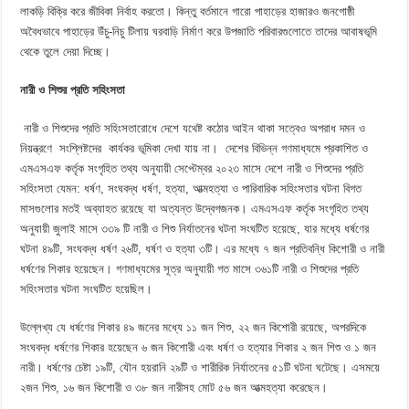
লাকড়ি বিক্রি করে জীবিকা নির্বাহ করতো। কিন্তু বর্তমানে গারো পাহাড়ের হাজারও জনগোষ্ঠী
অবৈধভাবে পাহাড়ের উঁচু-নিচু টিলায় ঘরবাড়ি নির্মাণ করে উপজাতি পরিবারগুলোতে তাদের আবাষভূমি
থেকে তুলে দেয়া দিচ্ছে।
নারী ও শিশুর প্রতি সহিংসতা
নারী ও শিশুদের প্রতি সহিংসতারোধে দেশে যথেষ্ট কঠোর আইন থাকা সত্বেও অপরাধ দমন ও
নিয়ন্ত্রণে সংশ্লিষ্টদের কার্যকর ভূমিকা দেখা যায় না। দেশের বিভিন্ন গণমাধ্যমে প্রকাশিত ও
এমএসএফ কর্তৃক সংগৃহিত তথ্য অনুযায়ী সেপ্টেম্বর ২০২৩ মাসে দেশে নারী ও শিশুদের প্রতি
সহিংসতা যেমন: ধর্ষণ, সংঘবদ্ধ ধর্ষণ, হত্যা, আত্মহত্যা ও পারিবারিক সহিংসতার ঘটনা বিগত
মাসগুলোর মতই অব্যাহত রয়েছে যা অত্যন্ত উদ্বেগজনক। এমএসএফ কর্তৃক সংগৃহিত তথ্য
অনুযায়ী জুলাই মাসে ৩৩৯ টি নারী ও শিশু নির্যাতনের ঘটনা সংঘটিত হয়েছে, যার মধ্যে ধর্ষণের
ঘটনা ৪৯টি, সংঘবদ্ধ ধর্ষণ ২৬টি, ধর্ষণ ও হত্যা ৩টি। এর মধ্যে ৭ জন প্রতিবন্ধি কিশোরী ও নারী
ধর্ষণের শিকার হয়েছেন। গণমাধ্যমের সূত্র অনুযায়ী গত মাসে ৩৬১টি নারী ও শিশুদের প্রতি
সহিংসতার ঘটনা সংঘটিত হয়েছিল।
উল্লেখ্য যে ধর্ষণের শিকার ৪৯ জনের মধ্যে ১১ জন শিশু, ২২ জন কিশোরী রয়েছে, অপরদিকে
সংঘবদ্ধ ধর্ষণের শিকার হয়েছেন ৬ জন কিশোরী এবং ধর্ষণ ও হত্যার শিকার ২ জন শিশু ও ১ জন
নারী। ধর্ষণের চেষ্টা ১৯টি, যৌন হয়রানি ২৯টি ও শারীরিক নির্যাতনের ৫১টি ঘটনা ঘটেছে। এসময়ে
২জন শিশু, ১৬ জন কিশোরী ও ৩৮ জন নারীসহ মোট ৫৬ জন আত্মহত্যা করেছেন।