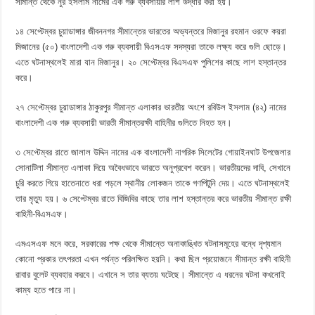
সীমান্ত থেকে নুর ইসলাম নামের এক গরু ব্যবসায়ীর লাশ উদ্ধার করা হয়।
১৪ সেপ্টেম্বর চুয়াডাঙ্গার জীবননগর সীমান্তের ভারতের অভ্যন্তরে মিজানুর রহমান ওরফে কয়রা
মিজানের (৫০) বাংলাদেশী এক গরু ব্যবসায়ী বিএসএফ সদস্যরা তাকে লক্ষ্য করে গুলি ছোড়ে।
এতে ঘটনাস্থলেই মারা যান মিজানুর। ২০ সেপ্টেম্বর বিএসএফ পুলিশের কাছে লাশ হস্তান্তর
করে।
২৭ সেপ্টেম্বর চুয়াডাঙ্গার ঠাকুরপুর সীমান্ত এলাকার ভারতীয় অংশে রবিউল ইসলাম (৪২) নামের
বাংলাদেশী এক গরু ব্যবসায়ী ভারতী সীমান্তরক্ষী বাহিনীর গুলিতে নিহত হন।
৩ সেপ্টেম্বর রাতে জালাল উদ্দিন নামের এক বাংলাদেশী নাগরিক সিলেটের গোয়াইনঘাট উপজেলার
সোনাটিলা সীমান্ত এলাকা দিয়ে অবৈধভাবে ভারতে অনুপ্রবেশ করেন। ভারতীয়দের দাবি, সেখানে
চুরি করতে গিয়ে হাতেনাতে ধরা পড়লে স্থানীয় লোকজন তাকে গণপিটুনি দেয়। এতে ঘটনাস্থলেই
তার মৃত্যু হয়। ৬ সেপ্টেম্বর রাতে বিজিবির কাছে তার লাশ হস্তান্তর করে ভারতীয় সীমান্ত রক্ষী
বাহিনী-বিএসএফ।
এমএসএফ মনে করে, সরকারের পক্ষ থেকে সীমান্তে অনাকাঙ্খিত ঘটনাসমূহের বন্ধে দৃশ্যমান
কোনো প্রকার তৎপরতা এখন পর্যন্ত পরিলক্ষিত হয়নি। কথা ছিল প্রয়োজনে সীমান্ত রক্ষী বাহিনী
রাবার বুলেট ব্যবহার করবে। এখানে স তার ব্যতয় ঘটেছে। সীমান্তে এ ধরনের ঘটনা কখনোই
কাম্য হতে পারে না।