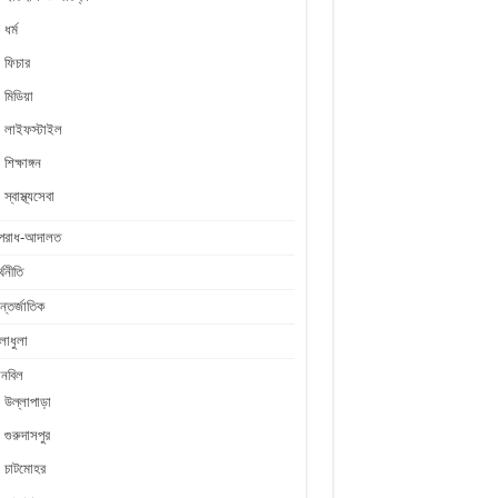
ধর্ম
ফিচার
মিডিয়া
লাইফস্টাইল
শিক্ষাঙ্গন
স্বাস্থ্যসেবা
পরাধ-আদালত
্থনীতি
্তর্জাতিক
লাধুলা
লনবিল
উল্লাপাড়া
গুরুদাসপুর
চাটমোহর