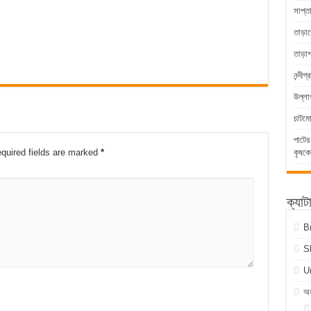
সাপ্ত
তাড়াশ
তাড়া
নন্দীগ
উল্লা
চাটম
পাটের
quired fields are marked
*
কৃষকে
ক্যাট
B
S
U
অন