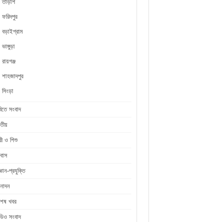
তাড়াশ
ফরিদপুর
বড়াইগ্রাম
ভাঙ্গুড়া
রায়গঞ্জ
শাহজাদপুর
সিংড়া
িতে সংবাদ
তীয়
রী ও শিশু
রবাস
জ্ঞান-প্রযুক্তি
নোদন
শেষ খবর
ডিও সংবাদ