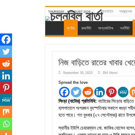
লাইফস্টাইল
স্বাস্থ্যসেবা
THURSDAY , 6 AUGUST 2026
জাতীয়
রাজনীতি
আন্তর্জাতিক
অর্থনীতি
নিজ বাড়িতে রাতের খাবার খেয়
September 30, 2023
354 Views
Spread the love
সিংড়া (নাটোর) প্রতিনিধি:
নাটোরের সিংড়ায় বাড়িতে র
হাসপাতালে অপরজন বৃহস্পতিবার সকালে বগুড়া শহীদ 
হতে পারে। গত বুধবার (২৭ সেপ্টেম্বর) রাতে উপজেল
স্থানীয় ইউপি চেয়ারম্যান মো. জাকির হোসেন বলেন, 
করছিলেন। এসময় তাদের মা ভাত ও টাকি মাছের ভর্ত