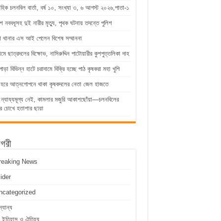
াহিক চলনবিল বার্তা, বর্ষ ১০, সংখ্যা ৩, ৬ আগস্ট ২০২৬,পাতা-১
ে নববধূসহ দুই নারীর মৃত্যু, পৃথক ঘটনায় তদন্তে পুলিশ
শ থানার এস আই পেলেন বিশেষ সম্মাননা
্রামে ছাত্রদলের বিক্ষোভ, নাসিরুদ্দিন পাটোয়ারীর কুশপুত্তলিকা দাহ
পাড়া বিভিন্ন হাটে চরাদামে বিক্রি হচ্ছে পাঠ কৃষকরা মহা খুশি
োহরে আত্নগোপনে থাকা কৃষকদলের নেতা জেল হাজতে
 ন্যায্যমূল্য নেই, কামলার মজুরি আকাশছোঁয়া—চলনবিলের
র চোখে হতাশার ছায়া
াগরী
reaking News
lider
ncategorized
্যান্য
ইতিহাস ও ঐতিহ্য