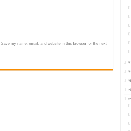
Save my name, email, and website in this browser for the next
অ
অর
আন
খে
চ