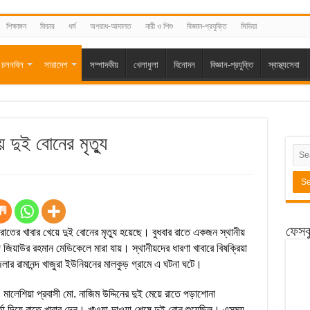
শিক্ষাঙ্গন
ফিচার
ধর্ম
অপরাধ-আদালত
নারী ও শিশু
বিজ্ঞান-প্রযুক্তি
মিডিয়া
চলনবিল
সারাদেশ
সম্পাদকীয়
খেলাধুলা
বিনোদন
বিজ্ঞান-প্রযুক্তি
স্বাস্থ্যসেবা
ে দুই বোনের মৃত্যু
ফেসব
াতের খাবার খেয়ে দুই বোনের মৃত্যু হয়েছে। বুধবার রাতে একজন স্থানীয়
জিয়াউর রহমান মেডিকেলে মারা যায়। স্থানীয়দের ধারণা খাবারে বিষক্রিয়া
ার রামানন্দ খাজুরা ইউনিয়নের মালকুড় গ্রামে এ ঘটনা ঘটে।
মালেশিয়া প্রবাসী মো. নাজিম উদ্দিনের দুই মেয়ে রাতে পড়াশোনা
া দিয়ে রাতে খাবার দেন। খাওয়া-দাওয়া শেষে দুই বোন শুয়েছিল। এসময়