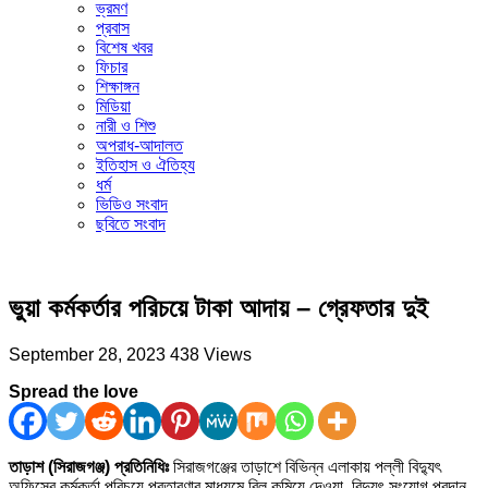
ভ্রমণ
প্রবাস
বিশেষ খবর
ফিচার
শিক্ষাঙ্গন
মিডিয়া
নারী ও শিশু
অপরাধ-আদালত
ইতিহাস ও ঐতিহ্য
ধর্ম
ভিডিও সংবাদ
ছবিতে সংবাদ
ভুয়া কর্মকর্তার পরিচয়ে টাকা আদায় – গ্রেফতার দুই
September 28, 2023
438 Views
Spread the love
তাড়াশ (সিরাজগঞ্জ) প্রতিনিধিঃ
সিরাজগঞ্জের তাড়াশে বিভিন্ন এলাকায় পল্লী বিদ্যুৎ
অফিসের কর্মকর্তা পরিচয়ে প্রতারণার মাধ্যমে বিল কমিয়ে দেওয়া, বিদ্যুৎ সংযোগ প্রদান,