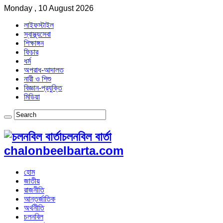
Monday , 10 August 2026
লাইফস্টাইল
স্বাস্থ্যসেবা
শিক্ষাঙ্গন
ফিচার
ধর্ম
অপরাধ-আদালত
নারী ও শিশু
বিজ্ঞান-প্রযুক্তি
মিডিয়া
চলনবিল বার্তা
chalonbeelbarta.com
হোম
জাতীয়
রাজনীতি
আন্তর্জাতিক
অর্থনীতি
চলনবিল