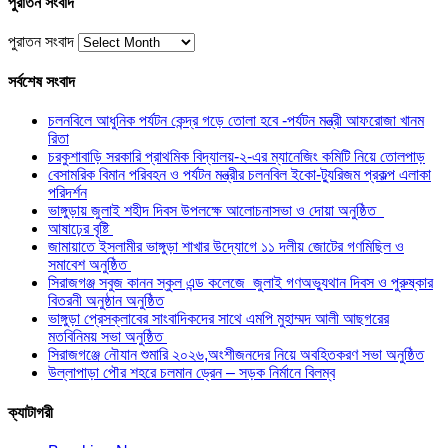
পুরাতন সংবাদ
পুরাতন সংবাদ
সর্বশেষ সংবাদ
চলনবিলে আধুনিক পর্যটন কেন্দ্র গড়ে তোলা হবে -পর্যটন মন্ত্রী আফরোজা খানম
রিতা
চরকুশাবাড়ি সরকারি প্রাথমিক বিদ্যালয়-২-এর ম্যানেজিং কমিটি নিয়ে তোলপাড়
বেসামরিক বিমান পরিবহন ও পর্যটন মন্ত্রীর চলনবিল ইকো-ট্যুরিজম প্রকল্প এলাকা
পরিদর্শন
ভাঙ্গুড়ায় জুলাই শহীদ দিবস উপলক্ষে আলোচনাসভা ও দোয়া অনুষ্ঠিত
আষাঢ়ের বৃষ্টি
জামায়াতে ইসলামীর ভাঙ্গুড়া শাখার উদ্যোগে ১১ দলীয় জোটের গণমিছিল ও
সমাবেশ অনুষ্ঠিত
সিরাজগঞ্জ সবুজ কানন স্কুল এন্ড কলেজে জুলাই গণঅভ্যুথান দিবস ও পুরুষ্কার
বিতরনী অনুষ্ঠান অনুষ্ঠিত
ভাঙ্গুড়া প্রেসক্লাবের সাংবাদিকদের সাথে এমপি মুহাম্মদ আলী আছগরের
মতবিনিময় সভা অনুষ্ঠিত
সিরাজগঞ্জে নৌযান শুমারি ২০২৬,অংশীজনদের নিয়ে অবহিতকরণ সভা অনুষ্ঠিত
উল্লাপাড়া পৌর শহরে চলমান ড্রেন – সড়ক নির্মানে বিলম্ব
ক্যাটাগরী