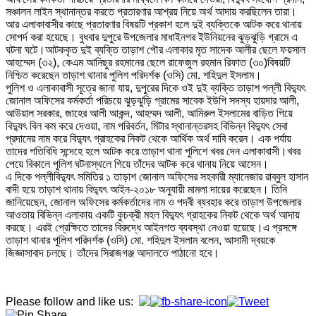
সঞ্চালন লাইন স্থানান্তর করতে প্রতারণার আশ্রয় নিয়ে অর্থ আদায় করছিলেন তারা।
আর এলাকাবাসীর কাছে প্রতারণার বিষয়টি প্রকাশ হলে দুই ব্যক্তিকে আটক করে থানায়
সোপর্দ করা হয়েছে। বুধবার দুপুরে উপজেলার মাধাইনগর ইউনিয়নের ঝুড়ঝুড়ি গ্রামে এ
ঘটনা ঘটে।আটককৃত দুই ব্যক্তি তাড়াশ পৌর এলাকার মৃত সাদেক আলীর ছেলে ফয়সাল
আহম্মেদ (৩২), কেএম আনিছুর রহমানের ছেলে রাফেজুল রহমান রিফাত (৩০)বিষয়টি
নিশ্চিত করেছেন তাড়াশ থানার পুলিশ পরিদর্শক (ওসি) মো. শহিদুল ইসলাম।
পুলিশ ও এলাকাবাসী সূত্রে জানা যায়, দুপুরের দিকে ওই দুই ব্যক্তি তাড়াশ পল্লী বিদ্যুৎ
জোনাল অফিসের কর্মকর্তা পরিচয়ে ঝুড়ঝুড়ি গ্রামের সাবেক ইউপি সদস্য হায়দার আলী,
আউয়াল সরকার, জাহের আলী আকন্দ, আহম্মদ আলী, আমিরুল ইসলামের বাড়িত গিয়ে
বিদ্যুৎ বিল কম করে দেওয়া, নাম পরিবর্তন, মিটার স্থানান্তরসহ বিভিন্ন বিদ্যুৎ সেবা
প্রদানের নাম করে বিদ্যুৎ গ্রাহকের নিকট থেকে আর্থিক অর্থ দাবি করেন। এক পর্যায়
তাদের গতিবিধি সন্দেহে হলে আটক করে তাড়াশ থানা পুলিশে খবর দেন এলাকাবাসী।খবর
পেয়ে বিকালে পুলিশ ঘটনাস্থলে গিয়ে তাঁদের আটক করে থানায় নিয়ে আসেন।
এ দিকে পল্লীবিদ্যুৎ সমিতির ১ তাড়াশ জোনাল অফিসের সহকারী ম্যানেজার রাব্বুল হাসান
বাদী হয়ে তাড়াশ থানায় বিদ্যুৎ আইন-২০১৮ অনুযায়ী মামলা দায়ের করেছেন। তিনি
জানিয়েছেন, জোনাল অফিসের কর্মকর্তাদের নাম ও পদবী ব্যবহার করে তাড়াশ উপজেলার
আওতায় বিভিন্ন এলাকায় একটি কুচক্রী মহল বিদ্যুৎ গ্রাহকের নিকট থেকে অর্থ আদায়
করছে। এরই প্রেক্ষিতে তাদের বিরুদ্ধে আইনগত ব্যবস্থা নেওয়া হয়েছে।এ প্রসঙ্গে
তাড়াশ থানার পুলিশ পরিদর্শক (ওসি) মো. শহিদুল ইসলাম বলেন, আসামী দ্বয়কে
জিজ্ঞাসাবাদ চলছে। তাঁদের সিরাজগঞ্জ আদালতে পাঠানো হবে।
Please follow and like us: