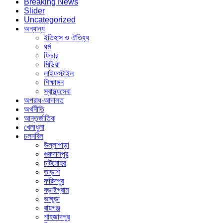
Breaking News
Slider
Uncategorized
অন্যান্য
ইতিহাস ও ঐতিহ্য
ধর্ম
ফিচার
মিডিয়া
লাইফস্টাইল
শিক্ষাঙ্গন
স্বাস্থ্যসেবা
অপরাধ-আদালত
অর্থনীতি
আন্তর্জাতিক
খেলাধুলা
চলনবিল
উল্লাপাড়া
গুরুদাসপুর
চাটমোহর
তাড়াশ
ফরিদপুর
বড়াইগ্রাম
ভাঙ্গুড়া
রায়গঞ্জ
শাহজাদপুর