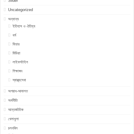
Slider
Uncategorized
অন্যান্য
ইতিহাস ও ঐতিহ্য
ধর্ম
ফিচার
মিডিয়া
লাইফস্টাইল
শিক্ষাঙ্গন
স্বাস্থ্যসেবা
অপরাধ-আদালত
অর্থনীতি
আন্তর্জাতিক
খেলাধুলা
চলনবিল