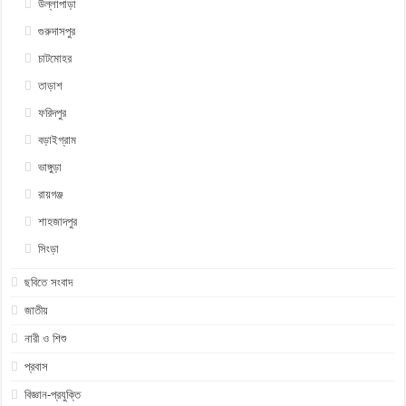
উল্লাপাড়া
গুরুদাসপুর
চাটমোহর
তাড়াশ
ফরিদপুর
বড়াইগ্রাম
ভাঙ্গুড়া
রায়গঞ্জ
শাহজাদপুর
সিংড়া
ছবিতে সংবাদ
জাতীয়
নারী ও শিশু
প্রবাস
বিজ্ঞান-প্রযুক্তি