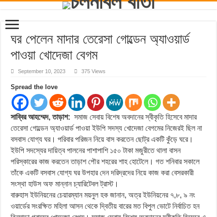
ঘর পেলেন মাদার তেরেসা গোল্ডেন অ্যাওয়ার্ড
পাওয়া খোদেজা বেগম
September 10, 2023
375 Views
Spread the love
সাব্বির আহম্মেদ, তাড়াশ:
সমাজ সেবায় বিশেষ অবদানের স্বীকৃতি হিসেবে মাদার
তেরেসা গোল্ডেন অ্যাওয়ার্ড পাওয়া ইউপি সদস্য খোদেজা বেগমের নিজেরই ছিল না
বসবাস যোগ্য ঘর। পরিবার পরিজন নিয়ে বাস করতেন ছোট্র একটি কুঁড়ে ঘরে।
ইউপি সদস্যের দায়িত্ব পালনের পাশাপাশি ১৫০ টাকা মজুরীতে থালা বাসন
পরিস্কারের কাজ করতেন তাড়াশ পৌর শহরের শাহ হোটেলে। গত শনিবার সকালে
তাঁকে একটি বসবাস যোগ্য ঘর উপহার দেন দরিদ্রদের নিয়ে কাজ করা বেসরকারী
সংস্থা হাউস অফ মান্নান চ্যারিটেবল ট্রাস্ট।
বারুহাস ইউনিয়নের চেয়ারম্যান ময়নুল হক জানান, অত্র ইউনিয়নের ৭,৮, ৯ নং
ওয়ার্ডের সংরক্ষিত মহিলা আসন থেকে দ্বিতীয় বারের মত বিপুল ভোটে নির্বাচিত হন