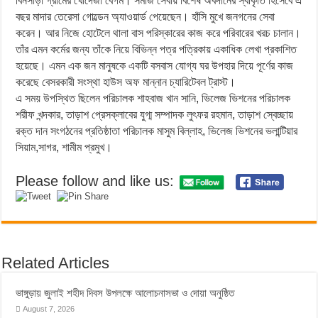
বিনসাড়া গ্রামের খোদেজা বেগম। সমাজ সেবায় বিশেষ অবদানের স্বীকৃতি হিসেবে এ
বছর মাদার তেরেসা গোল্ডেন অ্যাওয়ার্ড পেয়েছেন। হাঁসি মুখে জনগনের সেবা
করেন। আর নিজে হোটেলে থালা বাস পরিস্কারের কাজ করে পরিবারের খরচ চালান।
তাঁর এমন কর্মের জন্য তাঁকে নিয়ে বিভিন্ন পত্র পত্রিকায় একাধিক লেখা প্রকাশিত
হয়েছে। এমন এক জন মানুষকে একটি বসবাস যোগ্য ঘর উপহার দিয়ে পূর্ণের কাজ
করেছে বেসরকারী সংস্থা হাউস অফ মান্নান চ্যারিটেবল ট্রাস্ট।
এ সময় উপস্থিত ছিলেন পরিচালক শাহবাজ খান সানি, ভিলেজ ভিশনের পরিচালক
শরীফ খন্দকার, তাড়াশ প্রেসক্লাবের যুগ্ম সম্পাদক লুৎফর রহমান, তাড়াশ স্বেচ্ছায়
রক্ত দান সংগঠনের প্রতিষ্ঠাতা পরিচালক মাসুম বিল্লাহ, ভিলেজ ভিশনের ভলান্টিয়ার
সিয়াম,সাগর, শামীম প্রমুখ।
Please follow and like us:
Related Articles
ভাঙ্গুড়ায় জুলাই শহীদ দিবস উপলক্ষে আলোচনাসভা ও দোয়া অনুষ্ঠিত
August 7, 2026