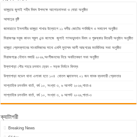
ভাঙ্গুড়ায় জুলাই শহীদ দিবস উপলক্ষে আলোচনাসভা ও দোয়া অনুষ্ঠিত
আষাঢ়ের বৃষ্টি
জামায়াতে ইসলামীর ভাঙ্গুড়া শাখার উদ্যোগে ১১ দলীয় জোটের গণমিছিল ও সমাবেশ অনুষ্ঠিত
সিরাজগঞ্জ সবুজ কানন স্কুল এন্ড কলেজে জুলাই গণঅভ্যুথান দিবস ও পুরুষ্কার বিতরনী অনুষ্ঠান অনুষ্ঠিত
ভাঙ্গুড়া প্রেসক্লাবের সাংবাদিকদের সাথে এমপি মুহাম্মদ আলী আছগরের মতবিনিময় সভা অনুষ্ঠিত
সিরাজগঞ্জে নৌযান শুমারি ২০২৬,অংশীজনদের নিয়ে অবহিতকরণ সভা অনুষ্ঠিত
উল্লাপাড়া পৌর শহরে চলমান ড্রেন – সড়ক নির্মানে বিলম্ব
উল্লাপাড়া মডেল থানা এলাকা হতে ১০৪ বোতল স্ক্যাফসহ ০১ জন মাদক ব্যবসায়ী গ্রেফতার
সাপ্তাহিক চলনবিল বার্তা, বর্ষ ১০, সংখ্যা ৩, ৬ আগস্ট ২০২৬,পাতা-৪
সাপ্তাহিক চলনবিল বার্তা, বর্ষ ১০, সংখ্যা ৩, ৬ আগস্ট ২০২৬,পাতা-৩
ক্যাটাগরী
Breaking News