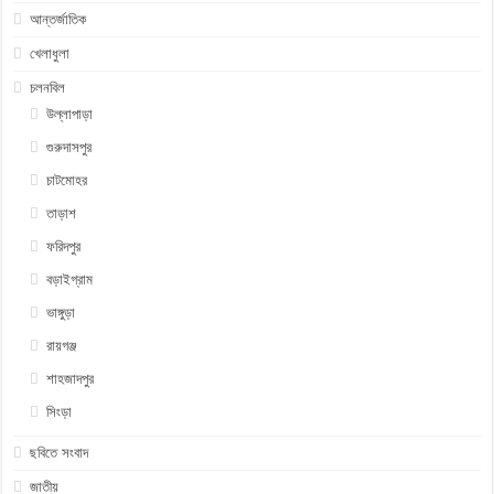
আন্তর্জাতিক
খেলাধুলা
চলনবিল
উল্লাপাড়া
গুরুদাসপুর
চাটমোহর
তাড়াশ
ফরিদপুর
বড়াইগ্রাম
ভাঙ্গুড়া
রায়গঞ্জ
শাহজাদপুর
সিংড়া
ছবিতে সংবাদ
জাতীয়