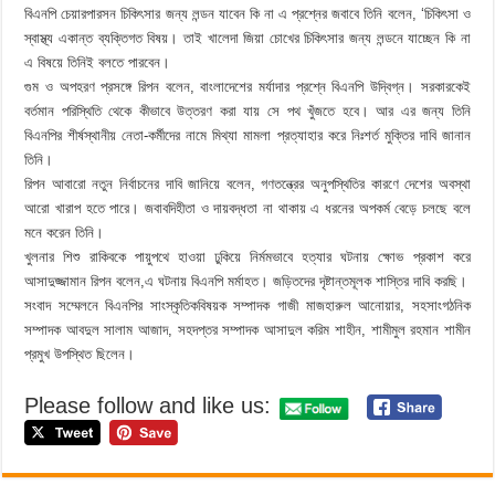
বিএনপি চেয়ারপারসন চিকিৎসার জন্য লন্ডন যাবেন কি না এ প্রশ্নের জবাবে তিনি বলেন, ‘চিকিৎসা ও
স্বাস্থ্য একান্ত ব্যক্তিগত বিষয়। তাই খালেদা জিয়া চোখের চিকিৎসার জন্য লন্ডনে যাচ্ছেন কি না
এ বিষয়ে তিনিই বলতে পারবেন।
গুম ও অপহরণ প্রসঙ্গে রিপন বলেন, বাংলাদেশের মর্যাদার প্রশ্নে বিএনপি উদ্বিগ্ন। সরকারকেই
বর্তমান পরিস্থিতি থেকে কীভাবে উত্তরণ করা যায় সে পথ খুঁজতে হবে। আর এর জন্য তিনি
বিএনপির শীর্ষস্থানীয় নেতা-কর্মীদের নামে মিথ্যা মামলা প্রত্যাহার করে নিঃশর্ত মুক্তির দাবি জানান
তিনি।
রিপন আবারো নতুন নির্বাচনের দাবি জানিয়ে বলেন, গণতন্ত্রের অনুপস্থিতির কারণে দেশের অবস্থা
আরো খারাপ হতে পারে। জবাবদিহীতা ও দায়বদ্ধতা না থাকায় এ ধরনের অপকর্ম বেড়ে চলছে বলে
মনে করেন তিনি।
খুলনার শিশু রাকিবকে পায়ুপথে হাওয়া ঢুকিয়ে নির্মমভাবে হত্যার ঘটনায় ক্ষোভ প্রকাশ করে
আসাদুজ্জামান রিপন বলেন,এ ঘটনায় বিএনপি মর্মাহত। জড়িতদের দৃষ্টান্তমূলক শাস্তির দাবি করছি।
সংবাদ সম্মেলনে বিএনপির সাংস্কৃতিকবিষয়ক সম্পাদক গাজী মাজহারুল আনোয়ার, সহসাংগঠনিক
সম্পাদক আবদুল সালাম আজাদ, সহদপ্তর সম্পাদক আসাদুল করিম শাহীন, শামীমুল রহমান শামীন
প্রমুখ উপস্থিত ছিলেন।
Please follow and like us: