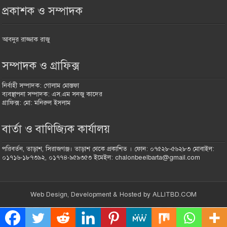
প্রকাশক ও সম্পাদক
আবদুর রাজ্জাক রাজু
সম্পাদক ও গ্রাফিক্স
নির্বাহী সম্পাদক: গোলাম মোস্তফা
ব্যবস্থাপনা সম্পাদক: এস.এম সনজু কাদের
গ্রাফিক্স: মো: মনিরুল ইসলাম
বার্তা ও বাণিজ্যিক কার্যালয়
পরিবর্তন, তাড়াশ, সিরাজগঞ্জ। তাড়াশ থেকে প্রকাশিত । ফোন: ০৭৫২৮-৫৬২৮৩ মোবাইল:
০১৭১৬-১৮৭৩৯২, ০১৭৭৪-৯৫৯৩৫৩ ইমেইল: chalonbeelbarta@gmail.com
Web Design, Development & Hosted by ALLITBD.COM