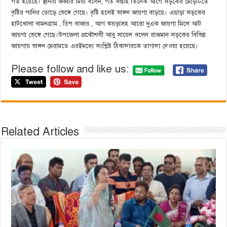
গর্ত হয়েছে। স্থানীয় জব্বার মিয়া বলেন, গত সপ্তাহ তিনেক আগে সড়কের মোড়টিতে
বৃষ্টির পানির তোড়ে ভেঙ্গে গেছে। বৃষ্টি হলেই ভাঙ্গন জায়গা বাড়ছে। এছাড়া সড়কের
হাটখোলা বামনগ্রাম , ডিপ বাজার , আগ কয়ড়াসহ আরো দুএক জায়গা মিলে আট
জায়গা ভেঙ্গে গেছে।উপজেলা প্রকৌশলী আবু সায়েদ বলেন রাজমান সড়কের বিভিন্ন
জায়গায় ভাঙ্গন মেরামতে এরইমধ্যে সংশ্লিষ্ট ঠিকাদারকে তাগাদা দেওয়া হয়েছে।
Please follow and like us:
Related Articles