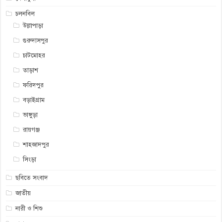
চলনবিল
উল্লাপাড়া
গুরুদাসপুর
চাটমোহর
তাড়াশ
ফরিদপুর
বড়াইগ্রাম
ভাঙ্গুড়া
রায়গঞ্জ
শাহজাদপুর
সিংড়া
ছবিতে সংবাদ
জাতীয়
নারী ও শিশু