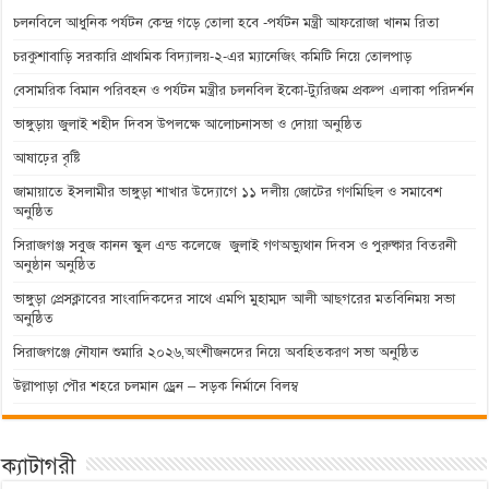
চলনবিলে আধুনিক পর্যটন কেন্দ্র গড়ে তোলা হবে -পর্যটন মন্ত্রী আফরোজা খানম রিতা
চরকুশাবাড়ি সরকারি প্রাথমিক বিদ্যালয়-২-এর ম্যানেজিং কমিটি নিয়ে তোলপাড়
বেসামরিক বিমান পরিবহন ও পর্যটন মন্ত্রীর চলনবিল ইকো-ট্যুরিজম প্রকল্প এলাকা পরিদর্শন
ভাঙ্গুড়ায় জুলাই শহীদ দিবস উপলক্ষে আলোচনাসভা ও দোয়া অনুষ্ঠিত
আষাঢ়ের বৃষ্টি
জামায়াতে ইসলামীর ভাঙ্গুড়া শাখার উদ্যোগে ১১ দলীয় জোটের গণমিছিল ও সমাবেশ
অনুষ্ঠিত
সিরাজগঞ্জ সবুজ কানন স্কুল এন্ড কলেজে জুলাই গণঅভ্যুথান দিবস ও পুরুষ্কার বিতরনী
অনুষ্ঠান অনুষ্ঠিত
ভাঙ্গুড়া প্রেসক্লাবের সাংবাদিকদের সাথে এমপি মুহাম্মদ আলী আছগরের মতবিনিময় সভা
অনুষ্ঠিত
সিরাজগঞ্জে নৌযান শুমারি ২০২৬,অংশীজনদের নিয়ে অবহিতকরণ সভা অনুষ্ঠিত
উল্লাপাড়া পৌর শহরে চলমান ড্রেন – সড়ক নির্মানে বিলম্ব
ক্যাটাগরী