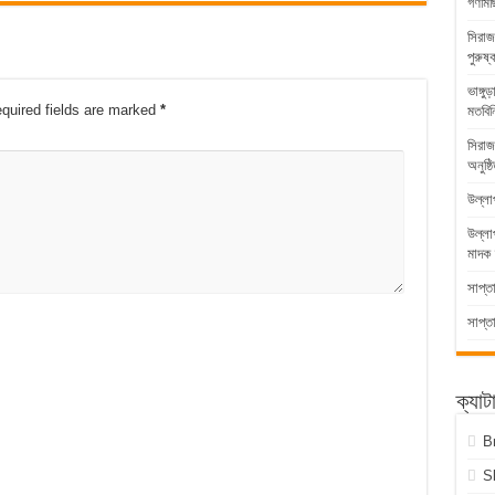
গণমিছ
সিরাজ
পুরুষ্
ভাঙ্গ
quired fields are marked
*
মতবিন
সিরাজ
অনুষ্ঠ
উল্লা
উল্ল
মাদক 
সাপ্ত
সাপ্ত
ক্যাট
B
S