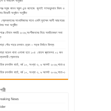
িল ও সমাবেশ অনুষ্ঠিত
গঞ্জ সবুজ কানন স্কুল এন্ড কলেজে জুলাই গণঅভ্যুথান দিবস ও
কার বিতরনী অনুষ্ঠান অনুষ্ঠিত
ুড়া প্রেসক্লাবের সাংবাদিকদের সাথে এমপি মুহাম্মদ আলী আছগরের
িময় সভা অনুষ্ঠিত
গঞ্জে নৌযান শুমারি ২০২৬,অংশীজনদের নিয়ে অবহিতকরণ সভা
িত
পাড়া পৌর শহরে চলমান ড্রেন – সড়ক নির্মানে বিলম্ব
াপাড়া মডেল থানা এলাকা হতে ১০৪ বোতল স্ক্যাফসহ ০১ জন
ব্যবসায়ী গ্রেফতার
াহিক চলনবিল বার্তা, বর্ষ ১০, সংখ্যা ৩, ৬ আগস্ট ২০২৬,পাতা-৪
াহিক চলনবিল বার্তা, বর্ষ ১০, সংখ্যা ৩, ৬ আগস্ট ২০২৬,পাতা-৩
াগরী
reaking News
lider