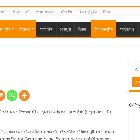
্ষাঙ্গন
ফিচার
ধর্ম
অপরাধ-আদালত
নারী ও শিশু
বিজ্ঞান-প্রযুক্তি
মিডিয়া
চলনবিল
সারাদেশ
সম্পাদকীয়
খেলাধুলা
বিনোদন
বিজ্ঞান-প্রযুক্তি
স্বাস্থ্যসেবা
ফেসব
বিতরণ করেছে উপজেলা কৃষি স¤প্রসারণ অধিদপ্তর। বৃহস্পতিবার (৮ জুন) বেলা ১১টায়
্দেশনা বাস্তবায়নে বাড়ির আঙিনায় ও অনাবাদি পতিত জমিতে পারিবারিক পুষ্টি বাগান প্রকল্পের
ের বীজ, চারা, জৈব ও রাসায়নিক সার, বীজ সংরক্ষণের পাত্র ও ঝাঁজরি প্রদান করা