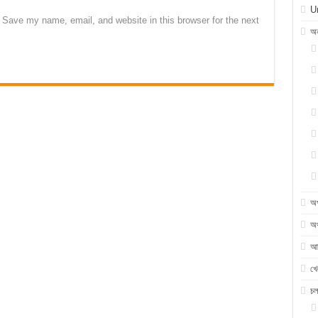
U
Save my name, email, and website in this browser for the next
অন
অ
অর
আন
খে
চ