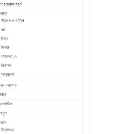
ncategorized
্যান্য
ইতিহাস ও ঐতিহ্য
ধর্ম
ফিচার
মিডিয়া
লাইফস্টাইল
শিক্ষাঙ্গন
স্বাস্থ্যসেবা
পরাধ-আদালত
্থনীতি
্তর্জাতিক
লাধুলা
লনবিল
উল্লাপাড়া