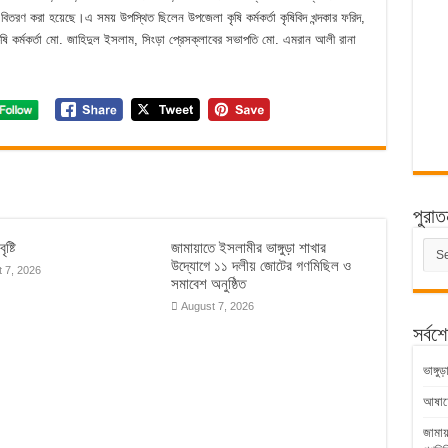
িতরণ করা হয়েছে।এ সময় উপস্থিত ছিলেন উপজেলা কৃষি কর্মকর্তা কৃষিবিদ খন্দকার ফরিদ,
কৃষি কর্মকর্তা মো. জাহিদুল ইসলাম, সিংড়া প্রেসক্লাবের সভাপতি মো. এমরান আলী রানা
পুরাত
পুরাত
ৃষ্টি
জামায়াতে ইসলামীর ভাঙ্গুড়া শাখার
সংবাদ
উদ্যোগে ১১ দলীয় জোটের গণমিছিল ও
 7, 2026
সমাবেশ অনুষ্ঠিত
August 7, 2026
সর্বশ
ভাঙ্গ
আষাঢ়ের
জামায