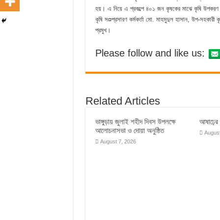
হয়। এ নিয়ে এ প্রকল্পে ৪০১ জন কৃষকের মাঝে কৃষি উপকরণ ব
কৃষি স¤প্রসারণ কর্মকর্তা মো. মাহমুদুল হাসান, উপ-সহকারী 
প্রমুখ।
Please follow and like us:
Related Articles
ভাঙ্গুড়ায় জুলাই শহীদ দিবস উপলক্ষে
আষাঢ়ের ব
আলোচনাসভা ও দোয়া অনুষ্ঠিত
August
August 7, 2026