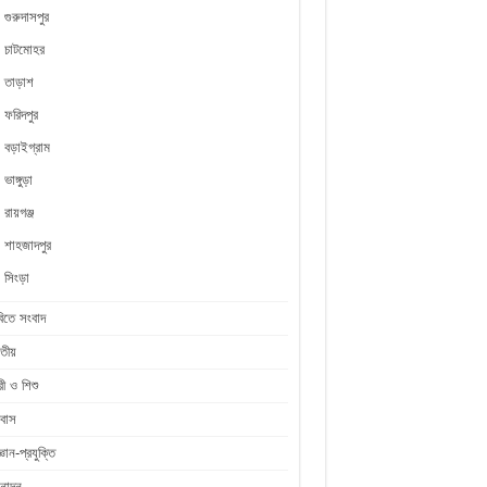
গুরুদাসপুর
চাটমোহর
তাড়াশ
ফরিদপুর
বড়াইগ্রাম
ভাঙ্গুড়া
রায়গঞ্জ
শাহজাদপুর
সিংড়া
িতে সংবাদ
তীয়
রী ও শিশু
রবাস
জ্ঞান-প্রযুক্তি
নোদন