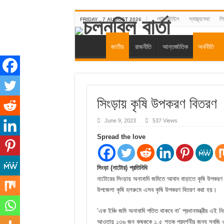
লাইফস্টাইল
স্বাস্থ্যসেবা
শিক
FRIDAY , 7 AUGUST 2026
জাতীয়
রাজনীতি
আন্তর্জাতিক
অর্থনীতি
সিংড়ায় কৃষি উপকরণ বিতরণ
June 9, 2023
537 Views
Spread the love
সিংড়া (নাটোর) প্রতিনিধি
নাটোরের সিংড়ায় অনাবাদি জমিতে আবাদ বাড়াতে কৃষি উপকরণ 
উপজেলা কৃষি হলরুমে এসব কৃষি উপকরণ বিতরণ করা হয়।
‘এক ইঞ্চি জমি অনাবাদি পতিত থাকবে না’ প্রধানমন্ত্রীর এই নির
আওতায় ১৩৬ জন কৃষককে ১.৫ শতক প্রদর্শনীর জন্য সবজি ও ফল