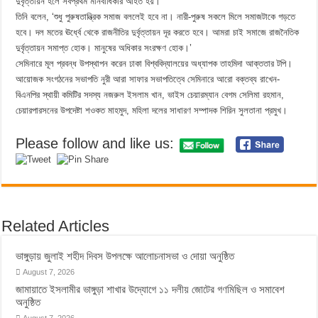
দুর্বৃত্তায়ন হলে সর্বপ্রথম মানবাধিকার আহত হয়।’
তিনি বলেন, ‘শুধু পুরুষতান্ত্রিক সমাজ বললেই হবে না। নারী-পুরুষ সকলে মিলে সমাজটাকে গড়তে
হবে। দল মতের ঊর্ধ্বে থেকে রাজনীতির দুর্বৃত্তায়ন দূর করতে হবে। আমরা চাই সমাজে রাজনৈতিক
দুর্বৃত্তায়ন সমাপ্ত হোক। মানুষের অধিকার সংরক্ষণ হোক।’
সেমিনারে মূল প্রবন্ধ উপস্থাপন করেন ঢাকা বিশ্ববিদ্যালয়ের অধ্যাপক তাহমিদা আক্ততার টপি।
আয়োজক সংগঠনের সভাপতি নুরী আরা সাফার সভাপতিত্বে সেমিনারে আরো বক্তব্য রাখেন-
বিএনপির স্থায়ী কমিটির সদস্য নজরুল ইসলাম খান, ভাইস চেয়ারম্যান বেগম সেলিমা রহমান,
চেয়ারপারসনের উপদেষ্টা শওকত মাহমুদ, মহিলা দলের সাধারণ সম্পাদক শিরিন সুলতানা প্রমুখ।
Please follow and like us:
Related Articles
ভাঙ্গুড়ায় জুলাই শহীদ দিবস উপলক্ষে আলোচনাসভা ও দোয়া অনুষ্ঠিত
August 7, 2026
জামায়াতে ইসলামীর ভাঙ্গুড়া শাখার উদ্যোগে ১১ দলীয় জোটের গণমিছিল ও সমাবেশ
অনুষ্ঠিত
August 7, 2026