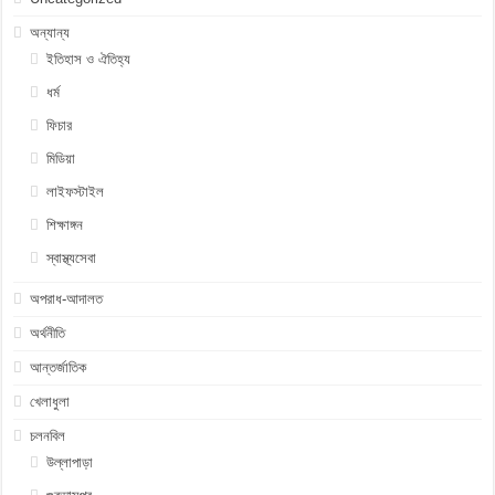
অন্যান্য
ইতিহাস ও ঐতিহ্য
ধর্ম
ফিচার
মিডিয়া
লাইফস্টাইল
শিক্ষাঙ্গন
স্বাস্থ্যসেবা
অপরাধ-আদালত
অর্থনীতি
আন্তর্জাতিক
খেলাধুলা
চলনবিল
উল্লাপাড়া