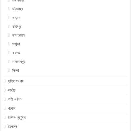
গুরুদাসপুর
চাটমোহর
তাড়াশ
ফরিদপুর
বড়াইগ্রাম
ভাঙ্গুড়া
রায়গঞ্জ
শাহজাদপুর
সিংড়া
ছবিতে সংবাদ
জাতীয়
নারী ও শিশু
প্রবাস
বিজ্ঞান-প্রযুক্তি
বিনোদন