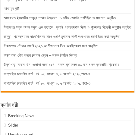
আষাঢ়ের বৃষ্টি
জামায়াতে ইসলামীর ভাঙ্গুড়া শাখার উদ্যোগে ১১ দলীয় জোটের গণমিছিল ও সমাবেশ অনুষ্ঠিত
সিরাজগঞ্জ সবুজ কানন স্কুল এন্ড কলেজে জুলাই গণঅভ্যুথান দিবস ও পুরুষ্কার বিতরনী অনুষ্ঠান অনুষ্ঠিত
ভাঙ্গুড়া প্রেসক্লাবের সাংবাদিকদের সাথে এমপি মুহাম্মদ আলী আছগরের মতবিনিময় সভা অনুষ্ঠিত
সিরাজগঞ্জে নৌযান শুমারি ২০২৬,অংশীজনদের নিয়ে অবহিতকরণ সভা অনুষ্ঠিত
উল্লাপাড়া পৌর শহরে চলমান ড্রেন – সড়ক নির্মানে বিলম্ব
উল্লাপাড়া মডেল থানা এলাকা হতে ১০৪ বোতল স্ক্যাফসহ ০১ জন মাদক ব্যবসায়ী গ্রেফতার
সাপ্তাহিক চলনবিল বার্তা, বর্ষ ১০, সংখ্যা ৩, ৬ আগস্ট ২০২৬,পাতা-৪
সাপ্তাহিক চলনবিল বার্তা, বর্ষ ১০, সংখ্যা ৩, ৬ আগস্ট ২০২৬,পাতা-৩
ক্যাটাগরী
Breaking News
Slider
Uncategorized