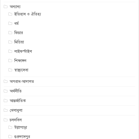
অন্যান্য
ইতিহাস ও ঐতিহ্য
ধর্ম
ফিচার
মিডিয়া
লাইফস্টাইল
শিক্ষাঙ্গন
স্বাস্থ্যসেবা
অপরাধ-আদালত
অর্থনীতি
আন্তর্জাতিক
খেলাধুলা
চলনবিল
উল্লাপাড়া
গুরুদাসপুর