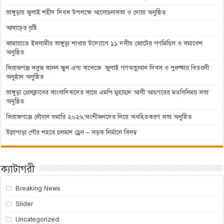
ভাঙ্গুড়ায় জুলাই শহীদ দিবস উপলক্ষে আলোচনাসভা ও দোয়া অনুষ্ঠিত
আষাঢ়ের বৃষ্টি
জামায়াতে ইসলামীর ভাঙ্গুড়া শাখার উদ্যোগে ১১ দলীয় জোটের গণমিছিল ও সমাবেশ
অনুষ্ঠিত
সিরাজগঞ্জ সবুজ কানন স্কুল এন্ড কলেজে জুলাই গণঅভ্যুথান দিবস ও পুরুষ্কার বিতরনী
অনুষ্ঠান অনুষ্ঠিত
ভাঙ্গুড়া প্রেসক্লাবের সাংবাদিকদের সাথে এমপি মুহাম্মদ আলী আছগরের মতবিনিময় সভা
অনুষ্ঠিত
সিরাজগঞ্জে নৌযান শুমারি ২০২৬,অংশীজনদের নিয়ে অবহিতকরণ সভা অনুষ্ঠিত
উল্লাপাড়া পৌর শহরে চলমান ড্রেন – সড়ক নির্মানে বিলম্ব
ক্যাটাগরী
Breaking News
Slider
Uncategorized