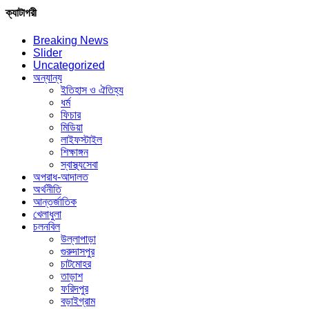
ক্যাটাগরী
Breaking News
Slider
Uncategorized
অন্যান্য
ইতিহাস ও ঐতিহ্য
ধর্ম
ফিচার
মিডিয়া
লাইফস্টাইল
শিক্ষাঙ্গন
স্বাস্থ্যসেবা
অপরাধ-আদালত
অর্থনীতি
আন্তর্জাতিক
খেলাধুলা
চলনবিল
উল্লাপাড়া
গুরুদাসপুর
চাটমোহর
তাড়াশ
ফরিদপুর
বড়াইগ্রাম