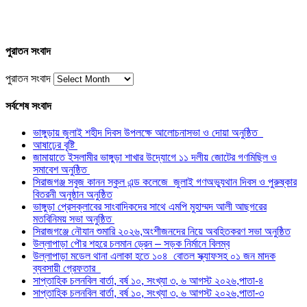
পুরাতন সংবাদ
পুরাতন সংবাদ
সর্বশেষ সংবাদ
ভাঙ্গুড়ায় জুলাই শহীদ দিবস উপলক্ষে আলোচনাসভা ও দোয়া অনুষ্ঠিত
আষাঢ়ের বৃষ্টি
জামায়াতে ইসলামীর ভাঙ্গুড়া শাখার উদ্যোগে ১১ দলীয় জোটের গণমিছিল ও
সমাবেশ অনুষ্ঠিত
সিরাজগঞ্জ সবুজ কানন স্কুল এন্ড কলেজে জুলাই গণঅভ্যুথান দিবস ও পুরুষ্কার
বিতরনী অনুষ্ঠান অনুষ্ঠিত
ভাঙ্গুড়া প্রেসক্লাবের সাংবাদিকদের সাথে এমপি মুহাম্মদ আলী আছগরের
মতবিনিময় সভা অনুষ্ঠিত
সিরাজগঞ্জে নৌযান শুমারি ২০২৬,অংশীজনদের নিয়ে অবহিতকরণ সভা অনুষ্ঠিত
উল্লাপাড়া পৌর শহরে চলমান ড্রেন – সড়ক নির্মানে বিলম্ব
উল্লাপাড়া মডেল থানা এলাকা হতে ১০৪ বোতল স্ক্যাফসহ ০১ জন মাদক
ব্যবসায়ী গ্রেফতার
সাপ্তাহিক চলনবিল বার্তা, বর্ষ ১০, সংখ্যা ৩, ৬ আগস্ট ২০২৬,পাতা-৪
সাপ্তাহিক চলনবিল বার্তা, বর্ষ ১০, সংখ্যা ৩, ৬ আগস্ট ২০২৬,পাতা-৩