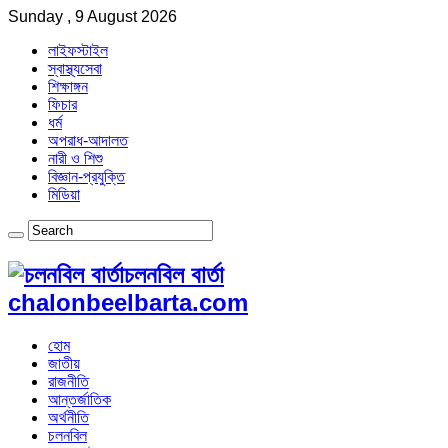
Sunday , 9 August 2026
লাইফস্টাইল
স্বাস্থ্যসেবা
শিক্ষাঙ্গন
ফিচার
ধর্ম
অপরাধ-আদালত
নারী ও শিশু
বিজ্ঞান-প্রযুক্তি
মিডিয়া
চলনবিল বার্তা
chalonbeelbarta.com
হোম
জাতীয়
রাজনীতি
আন্তর্জাতিক
অর্থনীতি
চলনবিল