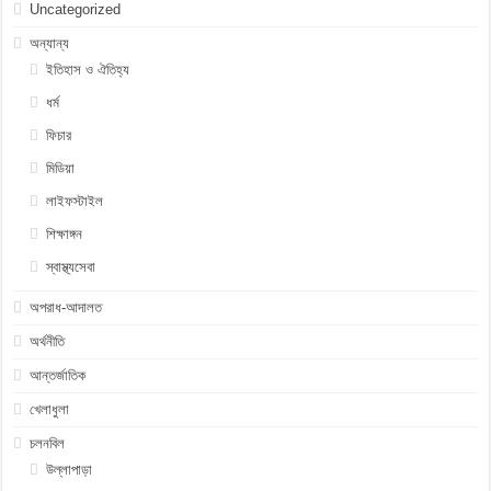
Uncategorized
অন্যান্য
ইতিহাস ও ঐতিহ্য
ধর্ম
ফিচার
মিডিয়া
লাইফস্টাইল
শিক্ষাঙ্গন
স্বাস্থ্যসেবা
অপরাধ-আদালত
অর্থনীতি
আন্তর্জাতিক
খেলাধুলা
চলনবিল
উল্লাপাড়া