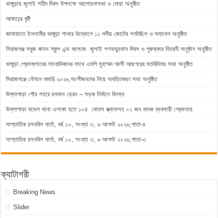
ভাঙ্গুড়ায় জুলাই শহীদ দিবস উপলক্ষে আলোচনাসভা ও দোয়া অনুষ্ঠিত
আষাঢ়ের বৃষ্টি
জামায়াতে ইসলামীর ভাঙ্গুড়া শাখার উদ্যোগে ১১ দলীয় জোটের গণমিছিল ও সমাবেশ অনুষ্ঠিত
সিরাজগঞ্জ সবুজ কানন স্কুল এন্ড কলেজে জুলাই গণঅভ্যুথান দিবস ও পুরুষ্কার বিতরনী অনুষ্ঠান অনুষ্ঠিত
ভাঙ্গুড়া প্রেসক্লাবের সাংবাদিকদের সাথে এমপি মুহাম্মদ আলী আছগরের মতবিনিময় সভা অনুষ্ঠিত
সিরাজগঞ্জে নৌযান শুমারি ২০২৬,অংশীজনদের নিয়ে অবহিতকরণ সভা অনুষ্ঠিত
উল্লাপাড়া পৌর শহরে চলমান ড্রেন – সড়ক নির্মানে বিলম্ব
উল্লাপাড়া মডেল থানা এলাকা হতে ১০৪ বোতল স্ক্যাফসহ ০১ জন মাদক ব্যবসায়ী গ্রেফতার
সাপ্তাহিক চলনবিল বার্তা, বর্ষ ১০, সংখ্যা ৩, ৬ আগস্ট ২০২৬,পাতা-৪
সাপ্তাহিক চলনবিল বার্তা, বর্ষ ১০, সংখ্যা ৩, ৬ আগস্ট ২০২৬,পাতা-৩
ক্যাটাগরী
Breaking News
Slider