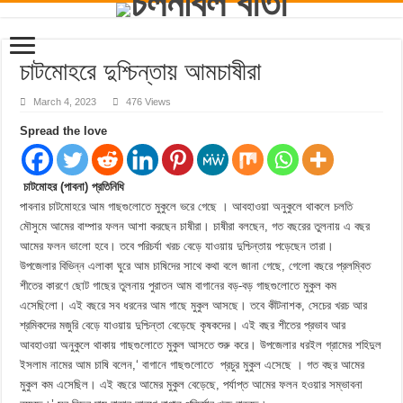
চাটমোহরে দুশ্চিন্তায় আমচাষীরা
March 4, 2023
476 Views
Spread the love
চাটমোহর (পাবনা) প্রতিনিধি
পাবনার চাটমোহরে আম গাছগুলোতে মুকুলে ভরে গেছে । আবহাওয়া অনুকুলে থাকলে চলতি
মৌসুমে আমের বাম্পার ফলন আশা করছেন চাষীরা। চাষীরা বলছেন, গত বছরের তুলনায় এ বছর
আমের ফলন ভালো হবে। তবে পরিচর্যা খরচ বেড়ে যাওয়ায় দুশ্চিন্তায় পড়েছেন তারা।
উপজেলার বিভিন্ন এলাকা ঘুরে আম চাষিদের সাথে কথা বলে জানা গেছে, গেলো বছরে প্রলম্বিত
শীতের কারণে ছোট গাছের তুলনায় পুরাতন আম বাগানের বড়-বড় গাছগুলোতে মুকুল কম
এসেছিলো। এই বছরে সব ধরনের আম গাছে মুকুল আসছে। তবে কীটনাশক, সেচের খরচ আর
শ্রমিকদের মজুরি বেড়ে যাওয়ায় দুশ্চিন্তা বেড়েছে কৃষকদের। এই বছর শীতের প্রভাব আর
আবহাওয়া অনুকুলে থাকায় গাছগুলোতে মুকুল আসতে শুরু করে। উপজেলার ধরইল গ্রামের শহিদুল
ইসলাম নামের আম চাষি বলেন,‘ বাগানে গাছগুলোতে প্রচুর মুকুল এসেছে । গত বছর আমের
মুকুল কম এসেছিল। এই বছরে আমের মুকুল বেড়েছে, পর্যাপ্ত আমের ফলন হওয়ার সম্ভাবনা