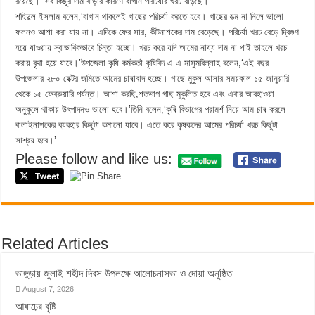
রয়েছে।’ সব কিছুর দাম বাড়ার কারণে বাগান পরিচর্যার খরচ বাড়ছে।
শহিদুল ইসলাম বলেন,‘বাগান থাকলেই গাছের পরিচর্যা করতে হবে। গাছের যত্ম না নিলে ভালো
ফলনও আশা করা যায় না। এদিকে ফের সার, কীটনাশকের দাম বেড়েছে। পরিচর্যা খরচ বেড়ে দ্বিগুণ
হয়ে যাওয়ায় স্বাভাবিকভাবে চিন্তা হচ্ছে। খরচ করে যদি আমের নায্য দাম না পাই তাহলে খরচ
করায় বৃথা হয়ে যাবে।’উপজেলা কৃষি কর্মকর্তা কৃষিবিদ এ এ মাসুমবিল্লাহ বলেন,‘এই বছর
উপজেলার ২৮০ হেক্টর জমিতে আমের চাষাবাদ হচ্ছে। গাছে মুকুল আসার সময়কাল ১৫ জানুয়ারি
থেকে ১৫ ফেব্রুয়ারি পর্যন্ত। আশা করছি,শতভাগ গাছ মুকুলিত হবে এবং এবার আবহাওয়া
অনুকূলে থাকায় উৎপাদনও ভালো হবে।’তিনি বলেন,‘কৃষি বিভাগের পরামর্শ নিয়ে আম চাষ করলে
বালাইনাশকের ব্যবহার কিছুটা কমানো যাবে। এতে করে কৃষকদের আমের পরিচর্যা খরচ কিছুটা
সাশ্রয় হবে।’
Please follow and like us:
Related Articles
ভাঙ্গুড়ায় জুলাই শহীদ দিবস উপলক্ষে আলোচনাসভা ও দোয়া অনুষ্ঠিত
August 7, 2026
আষাঢ়ের বৃষ্টি