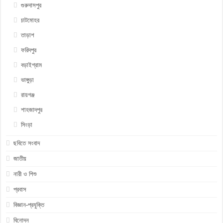
গুরুদাসপুর
চাটমোহর
তাড়াশ
ফরিদপুর
বড়াইগ্রাম
ভাঙ্গুড়া
রায়গঞ্জ
শাহজাদপুর
সিংড়া
ছবিতে সংবাদ
জাতীয়
নারী ও শিশু
প্রবাস
বিজ্ঞান-প্রযুক্তি
বিনোদন