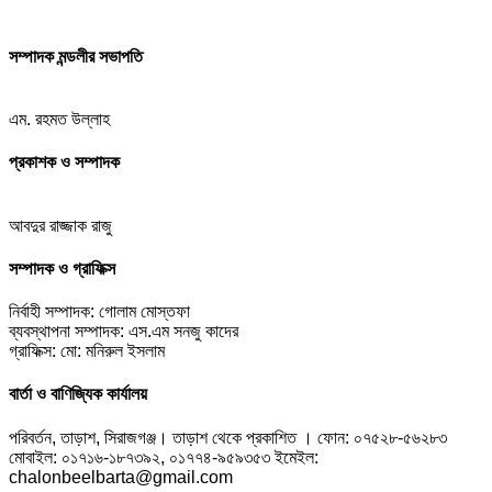
সম্পাদক মন্ডলীর সভাপতি
এম. রহমত উল্লাহ
প্রকাশক ও সম্পাদক
আবদুর রাজ্জাক রাজু
সম্পাদক ও গ্রাফিক্স
নির্বাহী সম্পাদক: গোলাম মোস্তফা
ব্যবস্থাপনা সম্পাদক: এস.এম সনজু কাদের
গ্রাফিক্স: মো: মনিরুল ইসলাম
বার্তা ও বাণিজ্যিক কার্যালয়
পরিবর্তন, তাড়াশ, সিরাজগঞ্জ। তাড়াশ থেকে প্রকাশিত । ফোন: ০৭৫২৮-৫৬২৮৩
মোবাইল: ০১৭১৬-১৮৭৩৯২, ০১৭৭৪-৯৫৯৩৫৩ ইমেইল:
chalonbeelbarta@gmail.com