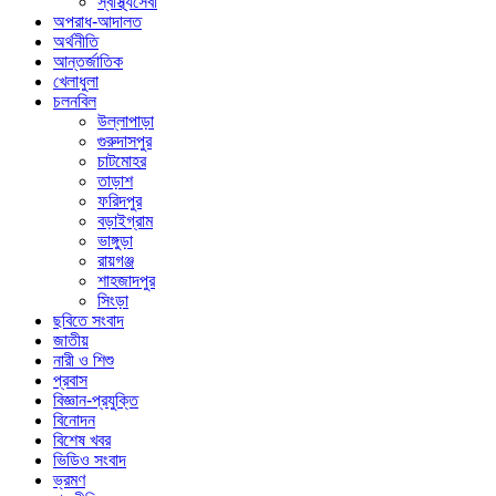
স্বাস্থ্যসেবা
অপরাধ-আদালত
অর্থনীতি
আন্তর্জাতিক
খেলাধুলা
চলনবিল
উল্লাপাড়া
গুরুদাসপুর
চাটমোহর
তাড়াশ
ফরিদপুর
বড়াইগ্রাম
ভাঙ্গুড়া
রায়গঞ্জ
শাহজাদপুর
সিংড়া
ছবিতে সংবাদ
জাতীয়
নারী ও শিশু
প্রবাস
বিজ্ঞান-প্রযুক্তি
বিনোদন
বিশেষ খবর
ভিডিও সংবাদ
ভ্রমণ