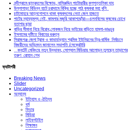
নন্দীগ্রামে ছাত্রদলের বিক্ষোভ, নাসিরুদ্দিন পাটোয়ারীর কুশপুত্তলিকা দাহ
উল্লাপাড়া বিভিন্ন হাটে চরাদামে বিক্রি হচ্ছে পাঠ কৃষকরা মহা খুশি
চাটমোহরে আত্নগোপনে থাকা কৃষকদলের নেতা জেল হাজতে
পাটের ন্যায্যমূল্য নেই, কামলার মজুরি আকাশছোঁয়া—চলনবিলের কৃষকের চোখে
হতাশার ছায়া
বাড়ির সীমানা নিয়ে বিরোধ,লোকজন নিয়ে ভাইয়ের বাড়িতে হামলা-ভাঙচুর
ইসলামের দৃষ্টিতে বিবাহের গুরুত্ব
সিরাজগঞ্জ জেলা ট্রাক ও কাভার্ডভ্যান শ্রমিক ইউনিয়নের ত্রি-বার্ষিক নির্বাচনে
বিজয়ীদের অভিনন্দন জানালেন সভাপতি /সেক্রেটারি
কনটেন্ট মেকিংয়ে নতুন উদ্ভাবন, সোশ্যাল মিডিয়ায় আলোড়ন তুলছেন তাড়াশের
তরুণ রোহান শেখ
ক্যাটাগরী
Breaking News
Slider
Uncategorized
অন্যান্য
ইতিহাস ও ঐতিহ্য
ধর্ম
ফিচার
মিডিয়া
লাইফস্টাইল
শিক্ষাঙ্গন