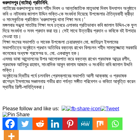
গুরুদাসপুর (নাটোর) প্রতিনিধি.
নাটোরের গুরুদাসপুরে মহান শহীদ দিবস ও আর্ন্তজাতিক মাতৃভাষা দিবস উদযাপন অনুষ্ঠানে
কবি ও নাট্যকার জালাল উদ্দিন শুক্তি-কে সংবর্ধনা দিয়েছে উপজেলার ঐতিহ্যবাহী ক্রীড়া
ও সাংস্কৃতিক প্রতিষ্ঠান ‘গুরুদাসপুর থানা শিক্ষা সংঘ।’
মঙ্গলবার সন্ধ্যা সাতটায় শিক্ষা সংঘ চত্বরে এলাকার প্রতিভাবান কবি জালাল উদ্দিন-কে ফুল
দিয়ে সংবর্ধনা ও সনদ প্রদান করা হয়। সেই সাথে উত্তরীয় প্রদান ও কবিকে বই উপহার
দেওয়া হয়।
শিক্ষা সংঘের সভাপতি ও সাবেক উপজেলা চেয়ারম্যান মো. জাহিদুল ইসলামের
সভাপতিত্বে অনুষ্ঠানে প্রধান অতিথির বক্তব্য রাখেন বিলচলন শহীদ সামসুজ্জোহা সরকারি
কলেজের অধ্যক্ষ প্রফেসর ড. মো. একরামুল হক।
এসময় ভাষা আন্দোলনের উপর আলোকপাত করে বক্তব্য রাখেন প্রভাষক আব্দুর রশীদ,
প্রভাষক আনিসুর রহমান, সাংবাদিক আবুল কালাম আজাদ ও সংবর্ধিত কবি জালাল উদ্দনি
শুক্তি।
অনুষ্ঠানের দ্বিতীয় পর্বে চলনবিল প্রেসক্লাবের সভাপতি আলী আক্কাছ ও প্রভাষক
রাশেদুল ইসলামের সঞ্চালনায় গভীর রাত পর্যন্ত সঙ্গীত পরিবেশন ও কবিতা আবৃত্তি করেন
স্থানীয় শিল্পী-সাহিত্যিকরা।
Please follow and like us: