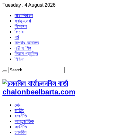
Tuesday , 4 August 2026
লাইফস্টাইল
স্বাস্থ্যসেবা
শিক্ষাঙ্গন
ফিচার
ধর্ম
অপরাধ-আদালত
নারী ও শিশু
বিজ্ঞান-প্রযুক্তি
মিডিয়া
চলনবিল বার্তা
chalonbeelbarta.com
হোম
জাতীয়
রাজনীতি
আন্তর্জাতিক
অর্থনীতি
চলনবিল