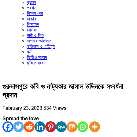
ভ্রমণ
প্রবাস
বিশেষ খবর
ফিচার
শিক্ষাঙ্গন
মিডিয়া
নারী ও শিশু
অপরাধ-আদালত
ইতিহাস ও ঐতিহ্য
ধর্ম
ভিডিও সংবাদ
ছবিতে সংবাদ
গুরুদাসপুরে কবি ও নাট্যকার জালাল উদ্দিনকে সংবর্ধনা
প্রদান
February 23, 2023
534 Views
Spread the love