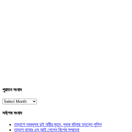
পুরাতন সংবাদ
পুরাতন
সংবাদ
সর্বশেষ সংবাদ
তাড়াশে নববধূসহ দুই নারীর মৃত্যু, পৃথক ঘটনায় তদন্তে পুলিশ
তাড়াশ থানার এস আই পেলেন বিশেষ সম্মাননা