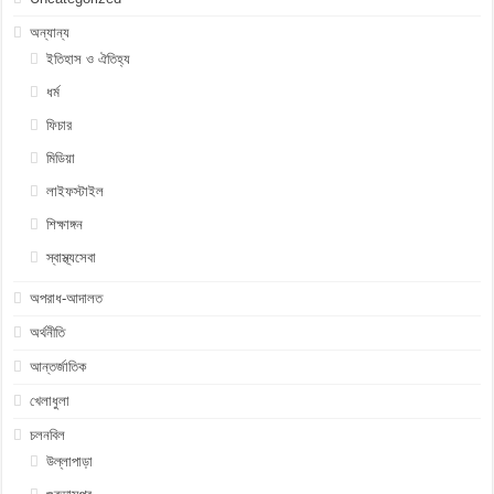
অন্যান্য
ইতিহাস ও ঐতিহ্য
ধর্ম
ফিচার
মিডিয়া
লাইফস্টাইল
শিক্ষাঙ্গন
স্বাস্থ্যসেবা
অপরাধ-আদালত
অর্থনীতি
আন্তর্জাতিক
খেলাধুলা
চলনবিল
উল্লাপাড়া