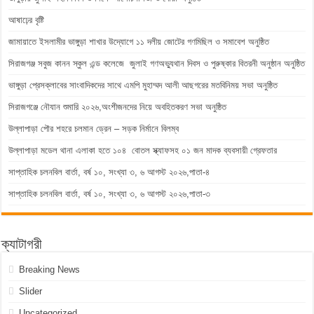
আষাঢ়ের বৃষ্টি
জামায়াতে ইসলামীর ভাঙ্গুড়া শাখার উদ্যোগে ১১ দলীয় জোটের গণমিছিল ও সমাবেশ অনুষ্ঠিত
সিরাজগঞ্জ সবুজ কানন স্কুল এন্ড কলেজে জুলাই গণঅভ্যুথান দিবস ও পুরুষ্কার বিতরনী অনুষ্ঠান অনুষ্ঠিত
ভাঙ্গুড়া প্রেসক্লাবের সাংবাদিকদের সাথে এমপি মুহাম্মদ আলী আছগরের মতবিনিময় সভা অনুষ্ঠিত
সিরাজগঞ্জে নৌযান শুমারি ২০২৬,অংশীজনদের নিয়ে অবহিতকরণ সভা অনুষ্ঠিত
উল্লাপাড়া পৌর শহরে চলমান ড্রেন – সড়ক নির্মানে বিলম্ব
উল্লাপাড়া মডেল থানা এলাকা হতে ১০৪ বোতল স্ক্যাফসহ ০১ জন মাদক ব্যবসায়ী গ্রেফতার
সাপ্তাহিক চলনবিল বার্তা, বর্ষ ১০, সংখ্যা ৩, ৬ আগস্ট ২০২৬,পাতা-৪
সাপ্তাহিক চলনবিল বার্তা, বর্ষ ১০, সংখ্যা ৩, ৬ আগস্ট ২০২৬,পাতা-৩
ক্যাটাগরী
Breaking News
Slider
Uncategorized