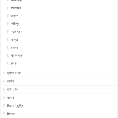
গুরুদাসপুর
চাটমোহর
তাড়াশ
ফরিদপুর
বড়াইগ্রাম
ভাঙ্গুড়া
রায়গঞ্জ
শাহজাদপুর
সিংড়া
ছবিতে সংবাদ
জাতীয়
নারী ও শিশু
প্রবাস
বিজ্ঞান-প্রযুক্তি
বিনোদন