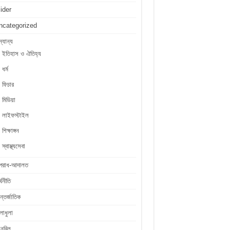
lider
ncategorized
্যান্য
ইতিহাস ও ঐতিহ্য
ধর্ম
ফিচার
মিডিয়া
লাইফস্টাইল
শিক্ষাঙ্গন
স্বাস্থ্যসেবা
পরাধ-আদালত
্থনীতি
্তর্জাতিক
লাধুলা
লনবিল