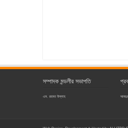
সম্পাদক মন্ডলীর সভাপতি
প্র
এম. রহমত উল্লাহ
আবদুর 