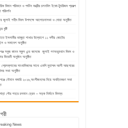
রিক বিমান পরিবহন ও পর্যটন মন্ত্রীর চলনবিল ইকো-ট্যুরিজম প্রকল্প
 পরিদর্শন
ুড়ায় জুলাই শহীদ দিবস উপলক্ষে আলোচনাসভা ও দোয়া অনুষ্ঠিত
 বৃষ্টি
়াতে ইসলামীর ভাঙ্গুড়া শাখার উদ্যোগে ১১ দলীয় জোটের
িল ও সমাবেশ অনুষ্ঠিত
গঞ্জ সবুজ কানন স্কুল এন্ড কলেজে জুলাই গণঅভ্যুথান দিবস ও
কার বিতরনী অনুষ্ঠান অনুষ্ঠিত
ুড়া প্রেসক্লাবের সাংবাদিকদের সাথে এমপি মুহাম্মদ আলী আছগরের
িময় সভা অনুষ্ঠিত
গঞ্জে নৌযান শুমারি ২০২৬,অংশীজনদের নিয়ে অবহিতকরণ সভা
িত
পাড়া পৌর শহরে চলমান ড্রেন – সড়ক নির্মানে বিলম্ব
াগরী
reaking News