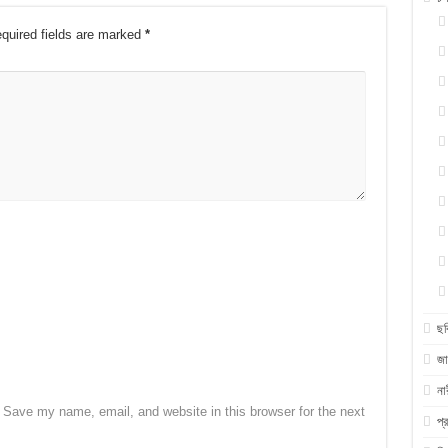
quired fields are marked
*
ছব
জা
না
Save my name, email, and website in this browser for the next
প্