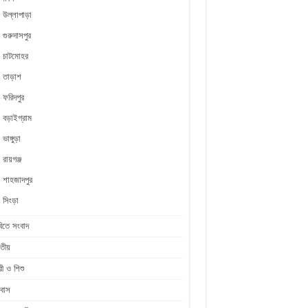
উল্লাপাড়া
গুরুদাসপুর
চাটমোহর
তাড়াশ
ফরিদপুর
বড়াইগ্রাম
ভাঙ্গুড়া
রায়গঞ্জ
শাহজাদপুর
সিংড়া
িতে সংবাদ
তীয়
রী ও শিশু
রবাস