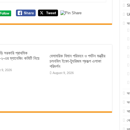
S
U
অন
াড়ি সরকারি প্রাথমিক
বেসামরিক বিমান পরিবহন ও পর্যটন মন্ত্রীর
য়-২-এর ম্যানেজিং কমিটি নিয়ে
চলনবিল ইকো-ট্যুরিজম প্রকল্প এলাকা
পরিদর্শন
 9, 2026
August 9, 2026
অ
অর
আন
খে
চ