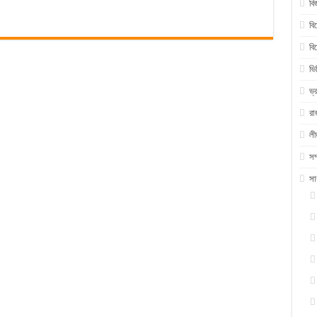
বি
বি
বি
ভি
ভ্
রা
ল
সম
সা