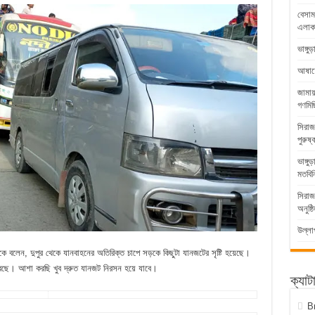
বেসাম
এলাকা
ভাঙ্গ
আষাঢ়ের
জামায
গণমিছ
সিরাজ
পুরুষ্
ভাঙ্গ
মতবিন
সিরাজ
অনুষ্ঠ
উল্লা
কে বলেন, দুপুর থেকে যানবাহনের অতিরিক্ত চাপে সড়কে কিছুটা যানজটের সৃষ্টি হয়েছে।
করছে। আশা করছি খুব দ্রুত যানজট নিরসন হয়ে যাবে।
ক্যাট
B