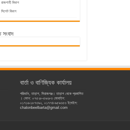
রাজশাহী বিভাগ
সিলেট বিভাগ
ে সংবাদ
বার্তা ও বাণিজ্যিক কার্যালয়
পরিবর্তন, তাড়াশ, সিরাজগঞ্জ। তাড়াশ থেকে প্রকাশিত
। ফোন: ০৭৫২৮-৫৬২৮৩ মোবাইল:
০১৭১৬-১৮৭৩৯২, ০১৭৭৪-৯৫৯৩৫৩ ইমেইল:
chalonbeelbarta@gmail.com