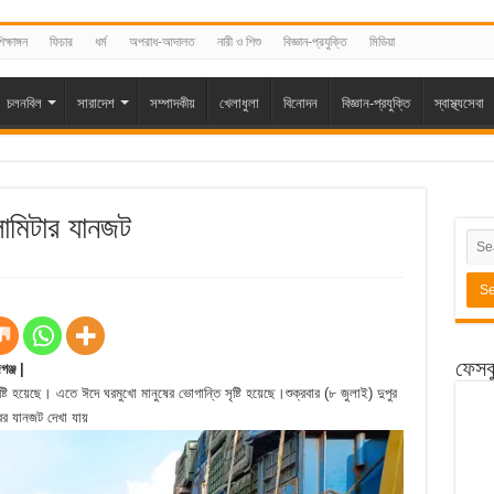
িক্ষাঙ্গন
ফিচার
ধর্ম
অপরাধ-আদালত
নারী ও শিশু
বিজ্ঞান-প্রযুক্তি
মিডিয়া
চলনবিল
সারাদেশ
সম্পাদকীয়
খেলাধুলা
বিনোদন
বিজ্ঞান-প্রযুক্তি
স্বাস্থ্যসেবা
োমিটার যানজট
ফেসব
গঞ্জ |
ি হয়েছে। এতে ঈদে ঘরমুখো মানুষের ভোগান্তি সৃষ্টি হয়েছে।শুক্রবার (৮ জুলাই) দুপুর
্বর যানজট দেখা যায়