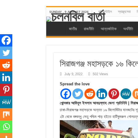
লাইফস্টাইল
স্বাস্থ্যসেবা
শ
SUNDAY , 9 AUGUST 2026
জাতীয়
রাজনীতি
আন্তর্জাতিক
অর্থনীতি
সিরাজগঞ্জ মহাসড়কে ১৬ কিল
July 9, 2022
502 Views
Spread the love
খোন্দকার আমিনুল ইসলাম আবদুল্লাহ
জেলা প্রতিনিধি
| সিরাজ
ঢাকা-সিরাজগঞ্জ মহাসড়কে অন্তত ১৬ কিলোমিটার যানজটের সৃষ্ট
২টা থেকে বঙ্গবন্ধু সেতু পশ্চিম পাড় হইতে হাটিকুমরুল গোলচত